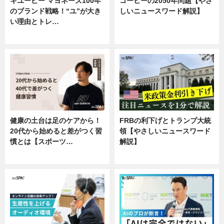
キユーピー マヨネーズ100年
コーヒーの2050年問題【やさ
のブランド戦略！“ユ”が大き
しいニュースワード解説】
い理由とトレ…
ニュース
企業インタビュー
健康の土台は足のケアから！
FRBの利下げとトランプ大統
20代から始めると差がつく習
領【やさしいニュースワード
慣とは【スポーツ…
解説】
専門家インタビュー
ニュース