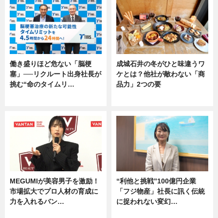
働き盛りほど危ない「脳梗
成城石井の冬がひと味違うワ
塞」──リクルート出身社長が
ケとは？他社が敵わない「商
挑む“命のタイムリ…
品力」2つの要
企業インタビュー
グルメ
MEGUMIが美容男子を激励！
“利他と挑戦”100億円企業
市場拡大でプロ人材の育成に
「フジ物産」社長に訊く伝統
力を入れるバン…
に捉われない変幻…
企業インタビュー
ニュース