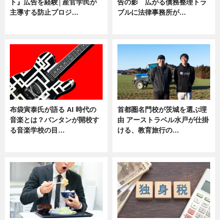
ト』広告を経験│産官学民が
告の影 広がる債務整理トラ
主導する防止プロジ…
ブルに法律事務所が…
ニュース
ニュース
布袋寅泰氏が語る AI 時代の
首都圏名門校が茨城を選ぶ理
音楽とは？バンタンが開校す
由 アーストラベル水戸が仕掛
る音楽学校の目…
ける、教育旅行の…
ニュース
ニュース