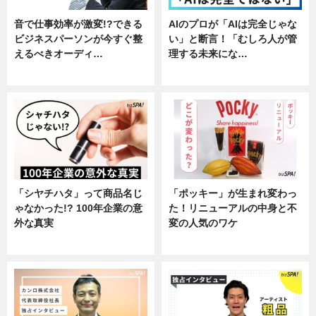
音で仕事効率が激変!?できる
AIのプロが「AIは完全じゃな
ビジネスパーソンが今すぐ整
い」と断言！「むしろ人が管
えるべきオーディ…
理する未来にな…
企業インタビュー
企業インタビュー
「シヤチハタ」って商品名じ
「ポッキー」が生まれ変わっ
ゃなかった!? 100年企業の意
た！リニューアルの中身と不
外な真実
変の人気のワケ
企業インタビュー
グルメ