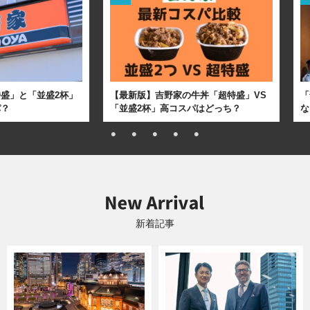
盛」と「並盛2杯」
【最新版】吉野家の牛丼「超特盛」VS
「
パ？
「並盛2杯」高コスパはどっち？
な
新着記事