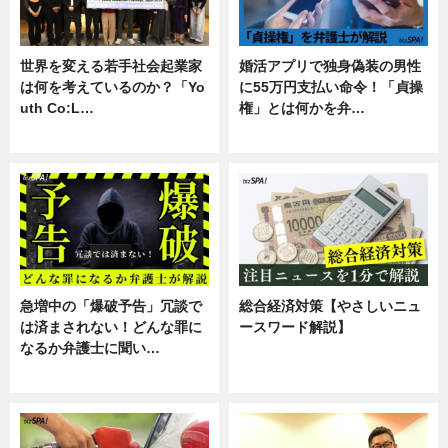
世界を変える若手社会起業家
婚活アプリで独身偽装の男性
は何を考えているのか？「Yo
に55万円支払い命令！「貞操
uth Co:L…
権」とは何かを弁…
スキル
専門家インタビュー
急増中の「爆破予告」冗談で
総合経済対策【やさしいニュ
は済まされない！どんな罪に
ースワード解説】
なるか弁護士に聞い…
ニュース
専門家インタビュー