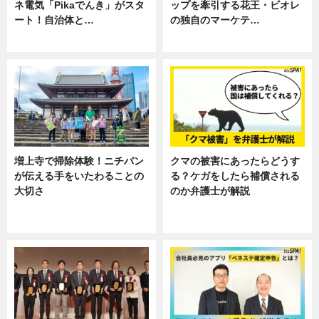
ネ電気「Pikaでんき」がスタ
ップを牽引する花王・ビオレ
ート！自治体と…
の独自のマーケテ…
ニュース
ニュース, 暮らし
増上寺で掃除体験！ニチバン
クマの被害にあったらどうす
が伝える手をいたわることの
る？ケガをしたら補償される
大切さ
のか弁護士が解説
ニュース, 企業インタビュー, 暮ら
専門家インタビュー
し