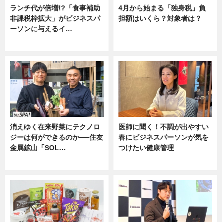
ランチ代が倍増!?「食事補助
4月から始まる「独身税」負
非課税枠拡大」がビジネスパ
担額はいくら？対象者は？
ーソンに与えるイ…
ニュース
ニュース
消えゆく在来野菜にテクノロ
医師に聞く！不調が出やすい
ジーは何ができるのか──住友
春にビジネスパーソンが気を
金属鉱山「SOL…
つけたい健康管理
ニュース
ニュース