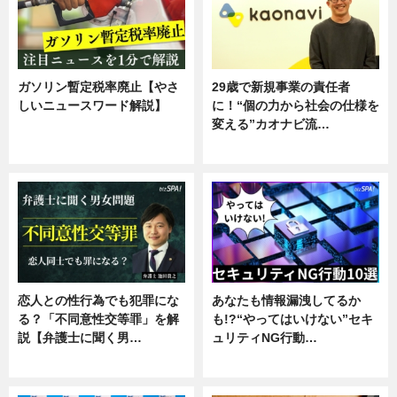
ガソリン暫定税率廃止【やさ
29歳で新規事業の責任者
しいニュースワード解説】
に！“個の力から社会の仕様を
変える”カオナビ流…
ニュース
企業インタビュー
恋人との性行為でも犯罪にな
あなたも情報漏洩してるか
る？「不同意性交等罪」を解
も!?“やってはいけない”セキ
説【弁護士に聞く男…
ュリティNG行動…
専門家インタビュー
専門家インタビュー