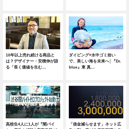
ニュース
専門家インタビュー
10年以上売れ続ける商品と
ダイビング×水中ゴミ拾い
は？デザイナー・安積伸が語
で、美しい海を未来へ│『Dr.
る「長く価値を生む…
blue』東 真…
ニュース
ニュース
高校生4人に1人が『闇バイ
「借金減らせます」ネット広