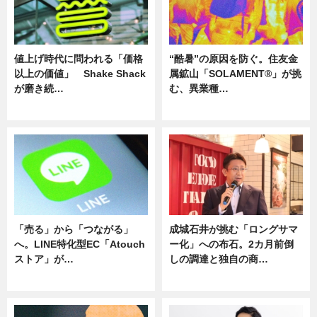
値上げ時代に問われる「価格
“酷暑”の原因を防ぐ。住友金
以上の価値」 Shake Shack
属鉱山「SOLAMENT®」が挑
が磨き続…
む、異業種…
ニュース
ニュース
「売る」から「つながる」
成城石井が挑む「ロングサマ
へ。LINE特化型EC「Atouch
ー化」への布石。2カ月前倒
ストア」が…
しの調達と独自の商…
ニュース
ニュース