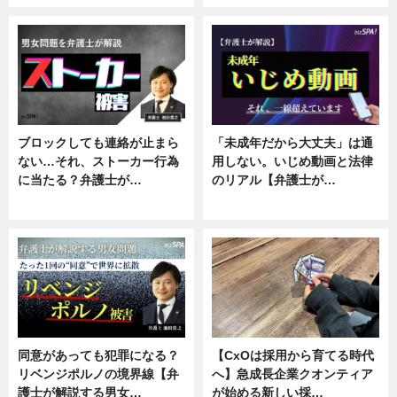
ブロックしても連絡が止まら
「未成年だから大丈夫」は通
ない…それ、ストーカー行為
用しない。いじめ動画と法律
に当たる？弁護士が…
のリアル【弁護士が…
ニュース, 専門家インタビュー
ニュース, 専門家インタビュー
同意があっても犯罪になる？
【CxOは採用から育てる時代
リベンジポルノの境界線【弁
へ】急成長企業クオンティア
護士が解説する男女…
が始める新しい採…