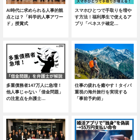
AI時代に求められる人事的観
スマホひとつで手取りを増や
点とは？「科学的人事アワー
す方法！福利厚生で使えるア
ド」授賞式
プリ「ベネステ確定…
ニュース
企業インタビュー
多重債務者147万人に急増！
仕事の疲れを癒やす！タイパ
他人事じゃない「借金問題」
重視の海外旅行を実現する
の注意点を弁護士…
「事前予約術」
専門家インタビュー
暮らし