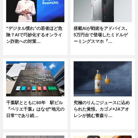
“デジタル慣れ”の若者ほど危
搭載AIが戦術をアドバイス。
険？AIで巧妙化するオンライ
5万円台で登場したミドルゲ
ン詐欺への対策…
ーミングスマホ『…
ニュース
ニュース
千葉駅とともに60年 駅ビル
究極のりんごジュースに込め
『ペリエ千葉』はなぜ"地元の
られた覚悟。カゴメ×JAアオ
日常"であり続…
レンが挑む青森り…
ニュース
ニュース