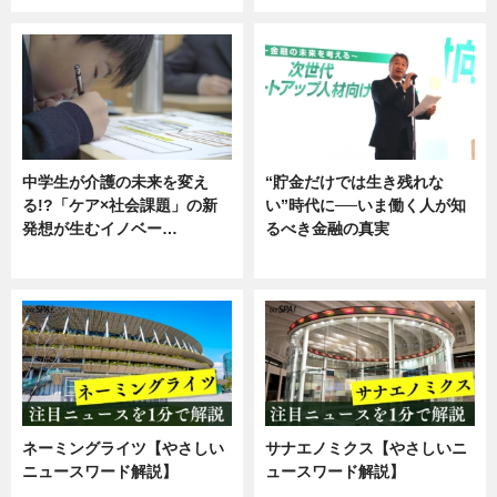
中学生が介護の未来を変え
“貯金だけでは生き残れな
る!?「ケア×社会課題」の新
い”時代に──いま働く人が知
発想が生むイノベー…
るべき金融の真実
ニュース
企業インタビュー
ネーミングライツ【やさしい
サナエノミクス【やさしいニ
ニュースワード解説】
ュースワード解説】