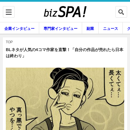
企業インタビュー
専門家インタビュー
副業
ニュース
暮らし
エンタメ
TOP
BLネタが人気の4コマ作家を直撃！「自分の作品が売れたら日本
は終わり」
企業インタビュー
専門家インタビュー
副業
ニュース
グルメ
スキル