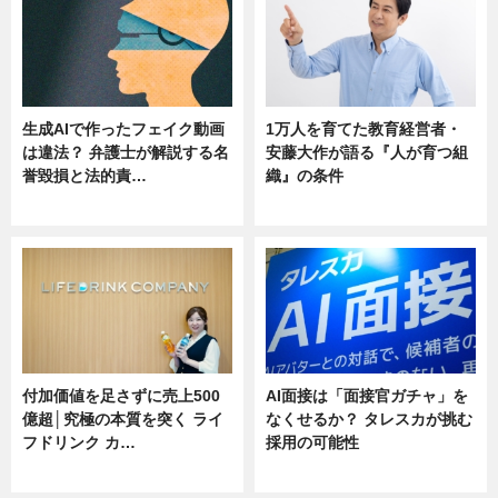
生成AIで作ったフェイク動画
1万人を育てた教育経営者・
は違法？ 弁護士が解説する名
安藤大作が語る『人が育つ組
誉毀損と法的責…
織』の条件
ニュース
ニュース
付加価値を足さずに売上500
AI面接は「面接官ガチャ」を
億超│究極の本質を突く ライ
なくせるか？ タレスカが挑む
フドリンク カ…
採用の可能性
ニュース
ニュース