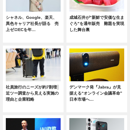
シャネル、Google、楽天、
成城石井が"新鮮で安価な生ま
異色キャリア社長が語る 売
ぐろ"を通年販売 難題を実現
上ゼロECを年…
した舞台裏
ニュース
ニュース
社員旅行のニーズが約7割増│
デンマーク発『Jabra』が見
近ツー調査から見える実施の
据える“オンライン会議革命”
理由と企業戦略
日本市場へ…
ニュース
ニュース