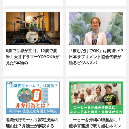
ニュース
ニュース
8歳で世界が注目、12歳で渡
「飲むだけでOK」は間違い!?
米！天才ドラマーYOYOKAが
日本サプリメント協会代表が
見た“本物の…
語るビジネスパ…
エンタメ
ニュース
退職代行モームリ家宅捜索の
コーヒーを沖縄の特産品に！
理由は？弁護士が解説する
産学官連携で取り組むネスレ