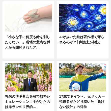
「小さな手に何度も針を刺し
AIが描いた絵は著作権で守ら
たくない…」現場の悲痛な訴
れるのか？│弁護士が解説
えから開発されたア…
ニュース
ニュース
将来の薄毛具合をAIで無料シ
17歳でドイツへ。元サッカー
ミュレーション！手がけたの
指導者がたどり着いた「負け
は洋ランの世界的…
ない設計」の哲学