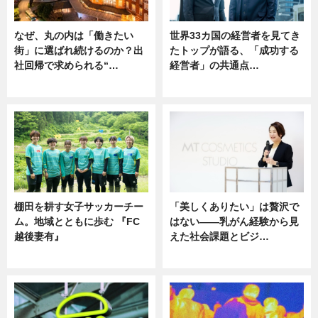
なぜ、丸の内は「働きたい
世界33カ国の経営者を見てき
街」に選ばれ続けるのか？出
たトップが語る、「成功する
社回帰で求められる“…
経営者」の共通点…
ニュース
ニュース
棚田を耕す女子サッカーチー
「美しくありたい」は贅沢で
ム。地域とともに歩む 『FC
はない――乳がん経験から見
越後妻有』
えた社会課題とビジ…
ニュース
ニュース