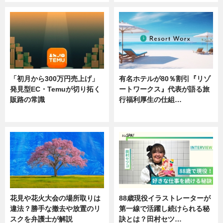
「初月から300万円売上げ」
有名ホテルが80％割引『リゾ
発見型EC・Temuが切り拓く
ートワークス』代表が語る旅
販路の常識
行福利厚生の仕組…
ニュース
ニュース
花見や花火大会の場所取りは
88歳現役イラストレーターが
違法？勝手な撤去や放置のリ
第一線で活躍し続けられる秘
スクを弁護士が解説
訣とは？田村セツ…