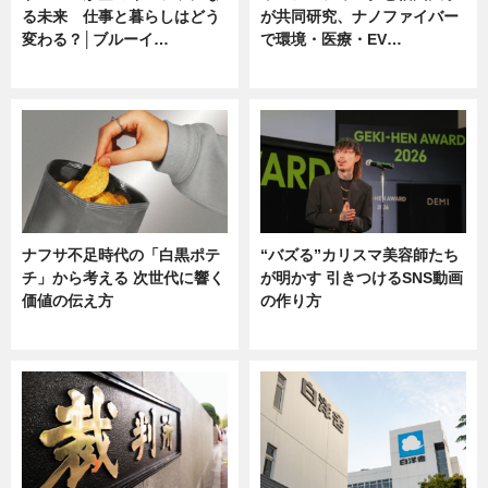
る未来 仕事と暮らしはどう
が共同研究、ナノファイバー
変わる？│ブルーイ…
で環境・医療・EV…
ニュース
ニュース
ナフサ不足時代の「白黒ポテ
“バズる”カリスマ美容師たち
チ」から考える 次世代に響く
が明かす 引きつけるSNS動画
価値の伝え方
の作り方
ニュース
ニュース