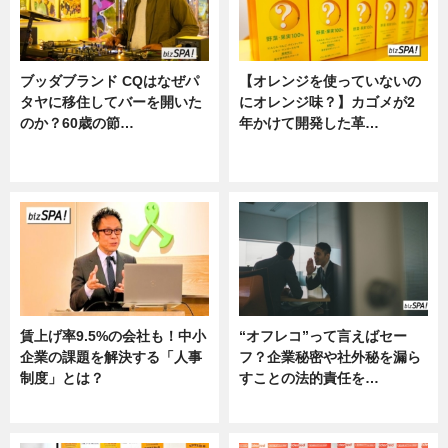
ブッダブランド CQはなぜパ
【オレンジを使っていないの
タヤに移住してバーを開いた
にオレンジ味？】カゴメが2
のか？60歳の節…
年かけて開発した革…
ニュース
グルメ, ニュース, 企業インタビュ
ー
賃上げ率9.5%の会社も！中小
“オフレコ”って言えばセー
企業の課題を解決する「人事
フ？企業秘密や社外秘を漏ら
制度」とは？
すことの法的責任を…
ニュース
ニュース, 専門家インタビュー