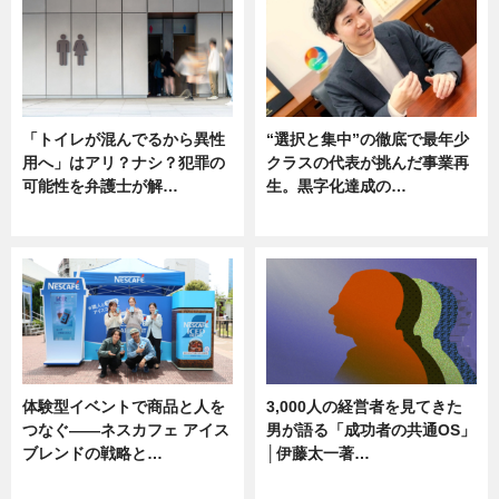
「トイレが混んでるから異性
“選択と集中”の徹底で最年少
用へ」はアリ？ナシ？犯罪の
クラスの代表が挑んだ事業再
可能性を弁護士が解…
生。黒字化達成の…
ニュース, 専門家インタビュー
ニュース
体験型イベントで商品と人を
3,000人の経営者を見てきた
つなぐ――ネスカフェ アイス
男が語る「成功者の共通OS」
ブレンドの戦略と…
│伊藤太一著…
ニュース
ニュース