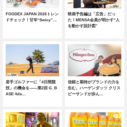
FOODEX JAPAN 2026トレン
映画予告編は「広告」だっ
ドチェック！甘辛“Swicy”…
た！MENSA会員が明かす“人
を動かす設計図”
ニュース
ニュース
若手ゴルファーに「4日間競
信頼と期待がブランドの力を
技」の機会を——第2回 G_B
生む。ハーゲンダッツ クリス
ASE 4da…
ピーサンドが歩ん…
ニュース
ニュース