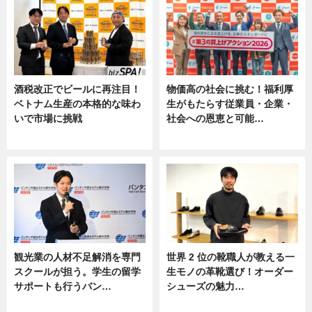
酒税改正でビールに再注目！
物価高の社会に挑む！福利厚
ベトナム生産の本格的な味わ
生がもたらす従業員・企業・
いで市場に挑戦
社会への恩恵と可能…
ニュース
ニュース
観光業の人材不足解消を専門
世界 2 位の靴職人が教える一
スクールが担う。学生の留学
生モノの革靴選び！オーダー
サポートも行うバン…
シューズの魅力…
ニュース, 企業インタビュー
ニュース, 専門家インタビュー