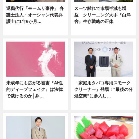
退職代行「モームリ事件」 弁
スーツ離れで市場半減も増
護士法人・オーシャン代表弁
益 クリーニング大手『白洋
護士に1年6か月…
舍』生存戦略の正体
ニュース
企業インタビュー
未成年にも広がる被害『AI性
「家庭用タバコ専用スモーク
的ディープフェイク』は法律
クリーナー」登場！“最後の分
で裁けるのか│弁…
煙空間”に参入し…
ニュース
ニュース