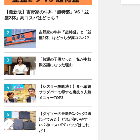
【最新版】吉野家の牛丼「超特盛」VS「並
盛2杯」高コスパはどっち？
吉野家の牛丼「超特盛」と「並
盛2杯」はどっちが高コスパ？
「普通の子供だった」私が中核
派区議になった理由
【シズラー攻略法！】食べ放題
サラダバーで得する裏技＆人気
メニューTOP3
【ダイソーの最新PCバッグ4選
比べてみた】どれが使いやす
い？神コスパPCバッグはこれ
だ！