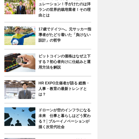
ュレーション！手がけたのは洋
ランの世界的栽培業者！その理
由とは
17歳でドイツへ。元サッカー指
導者がたどり着いた「負けない
設計」の哲学
ビットコインの価格はなぜ上下
する？初心者向けに仕組みと運
用方法を解説
HR EXPO主催者が語る 総務・
人事・教育の最新トレンドと
は？
ドローンが空のインフラになる
未来 仕事と暮らしはどう変わ
る？│ブルーイノベーションが
描く次世代社会