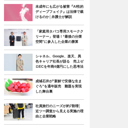
未成年にも広がる被害『AI性的
ディープフェイク』は法律で裁
けるのか│弁護士が解説
「家庭用タバコ専用スモークク
リーナー」登場！“最後の分煙
空間”に参入した企業の勝算
シャネル、Google、楽天、異
色キャリア社長が語る 売上ゼ
ロECを年商4億円にした思考法
成城石井が”新鮮で安価な生ま
ぐろ”を通年販売 難題を実現
した舞台裏
社員旅行のニーズが約7割増│
近ツー調査から見える実施の理
由と企業戦略