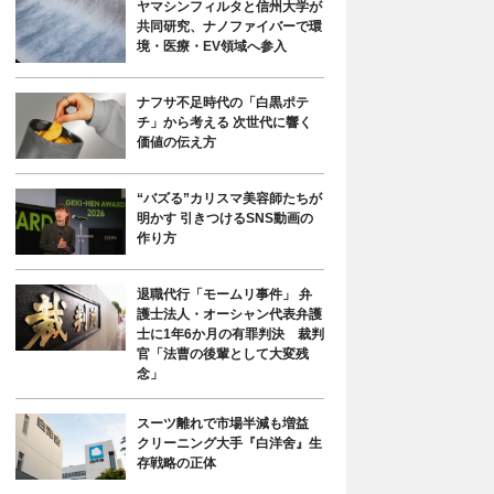
ヤマシンフィルタと信州大学が
共同研究、ナノファイバーで環
境・医療・EV領域へ参入
ナフサ不足時代の「白黒ポテ
チ」から考える 次世代に響く
価値の伝え方
“バズる”カリスマ美容師たちが
明かす 引きつけるSNS動画の
作り方
退職代行「モームリ事件」 弁
護士法人・オーシャン代表弁護
士に1年6か月の有罪判決 裁判
官「法曹の後輩として大変残
念」
スーツ離れで市場半減も増益
クリーニング大手『白洋舍』生
存戦略の正体