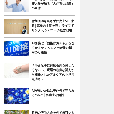
藤大作が語る『人が育つ組織』
の条件
付加価値を足さずに売上500億
超│究極の本質を突く ライフド
リンク カンパニーの経営戦略
AI面接は「面接官ガチャ」をな
くせるか？ タレスカが挑む採
用の可能性
「小さな手に何度も針を刺した
くない…」現場の悲痛な訴えか
ら開発されたアルケアの小児用
点滴キット
AIが描いた絵は著作権で守られ
るのか？│弁護士が解説
将来の薄毛具合をAIで無料シミ