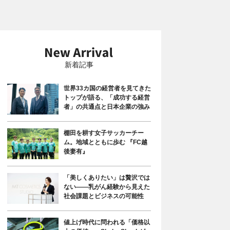
新着記事
世界33カ国の経営者を見てきた
トップが語る、「成功する経営
者」の共通点と日本企業の強み
棚田を耕す女子サッカーチー
ム。地域とともに歩む 『FC越
後妻有』
「美しくありたい」は贅沢では
ない――乳がん経験から見えた
社会課題とビジネスの可能性
値上げ時代に問われる「価格以