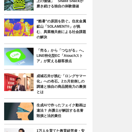
上の価値」 Shake Shackが
磨き続ける独自の体験価値
“酷暑”の原因を防ぐ。住友金属
鉱山「SOLAMENT®」が挑
む、異業種共創による社会課題
の解決
「売る」から「つながる」へ。
LINE特化型EC「Atouchスト
ア」が変える顧客接点
成城石井が挑む「ロングサマー
化」への布石。2カ月前倒しの
調達と独自の商品開発力の裏側
とは
生成AIで作ったフェイク動画は
違法？ 弁護士が解説する名誉
毀損と法的責任
1万人を育てた教育経営者・安