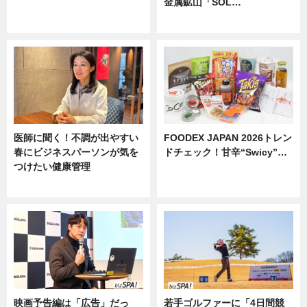
金属鉱山「SOL…
ニュース
ニュース
医師に聞く！不調が出やすい
FOODEX JAPAN 2026トレン
春にビジネスパーソンが気を
ドチェック！甘辛“Swicy”…
つけたい健康管理
ニュース
ニュース
映画予告編は「広告」だっ
若手ゴルファーに「4日間競