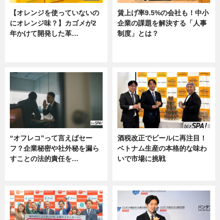
【オレンジを使っていないの
賃上げ率9.5%の会社も！中小
にオレンジ味？】カゴメが2
企業の課題を解決する「人事
年かけて開発した革…
制度」とは？
グルメ, ニュース, 企業インタビュ
ニュース
ー
“オフレコ”って言えばセー
酒税改正でビールに再注目！
フ？企業秘密や社外秘を漏ら
ベトナム生産の本格的な味わ
すことの法的責任を…
いで市場に挑戦
ニュース, 専門家インタビュー
ニュース