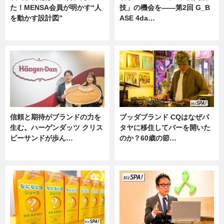
た！MENSA会員が明かす“人
技」の機会を——第2回 G_B
を動かす設計図”
ASE 4da…
ニュース
ニュース
信頼と期待がブランドの力を
ブッダブランド CQはなぜパ
生む。ハーゲンダッツ クリス
タヤに移住してバーを開いた
ピーサンドが歩ん…
のか？60歳の節…
ニュース
ニュース