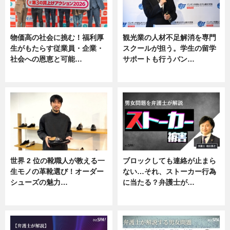
物価高の社会に挑む！福利厚
観光業の人材不足解消を専門
生がもたらす従業員・企業・
スクールが担う。学生の留学
社会への恩恵と可能…
サポートも行うバン…
ニュース
ニュース, 企業インタビュー
世界 2 位の靴職人が教える一
ブロックしても連絡が止まら
生モノの革靴選び！オーダー
ない…それ、ストーカー行為
シューズの魅力…
に当たる？弁護士が…
ニュース, 専門家インタビュー
ニュース, 専門家インタビュー