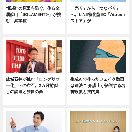
“酷暑”の原因を防ぐ。住友金
「売る」から「つながる」
属鉱山「SOLAMENT®」が挑
へ。LINE特化型EC「Atouch
む、異業種…
ストア」が…
ニュース
ニュース
成城石井が挑む「ロングサマ
生成AIで作ったフェイク動画
ー化」への布石。2カ月前倒
は違法？ 弁護士が解説する名
しの調達と独自の商…
誉毀損と法的責…
ニュース
ニュース