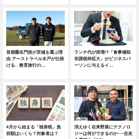
首都圏名門校が茨城を選ぶ理
ランチ代が倍増!?「食事補助
由 アーストラベル水戸が仕掛
非課税枠拡大」がビジネスパ
ける、教育旅行の…
ーソンに与えるイ…
ニュース
ニュース
4月から始まる「独身税」負
消えゆく在来野菜にテクノロ
担額はいくら？対象者は？
ジーは何ができるのか──住友