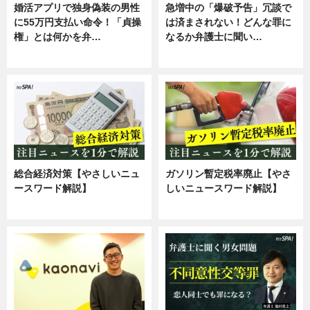
婚活アプリで独身偽装の男性
急増中の「爆破予告」冗談で
に55万円支払い命令！「貞操
は済まされない！どんな罪に
権」とは何かを弁…
なるか弁護士に聞い…
専門家インタビュー
専門家インタビュー
総合経済対策【やさしいニュ
ガソリン暫定税率廃止【やさ
ースワード解説】
しいニュースワード解説】
ニュース
ニュース