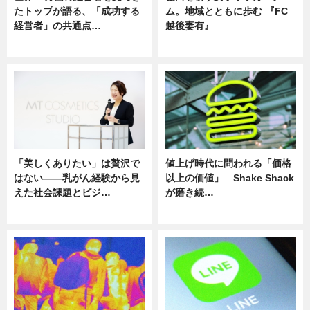
たトップが語る、「成功する
ム。地域とともに歩む 『FC
経営者」の共通点…
越後妻有』
ニュース
ニュース
「美しくありたい」は贅沢で
値上げ時代に問われる「価格
はない――乳がん経験から見
以上の価値」 Shake Shack
えた社会課題とビジ…
が磨き続…
ニュース
ニュース