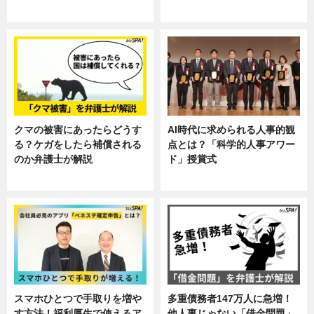
ニュース, 暮らし
ニュース, 企業インタビュー, 暮ら
し
クマの被害にあったらどうす
AI時代に求められる人事的観
る？ケガをしたら補償される
点とは？「科学的人事アワー
のか弁護士が解説
ド」授賞式
専門家インタビュー
ニュース
スマホひとつで手取りを増や
多重債務者147万人に急増！
す方法！福利厚生で使えるア
他人事じゃない「借金問題」