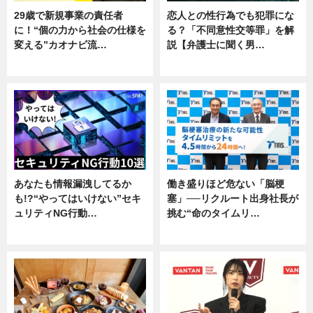
29歳で新規事業の責任者
恋人との性行為でも犯罪にな
に！“個の力から社会の仕様を
る？「不同意性交等罪」を解
変える”カオナビ流…
説【弁護士に聞く男…
企業インタビュー
専門家インタビュー
あなたも情報漏洩してるか
働き盛りほど危ない「脳梗
も!?“やってはいけない”セキ
塞」──リクルート出身社長が
ュリティNG行動…
挑む“命のタイムリ…
専門家インタビュー
企業インタビュー