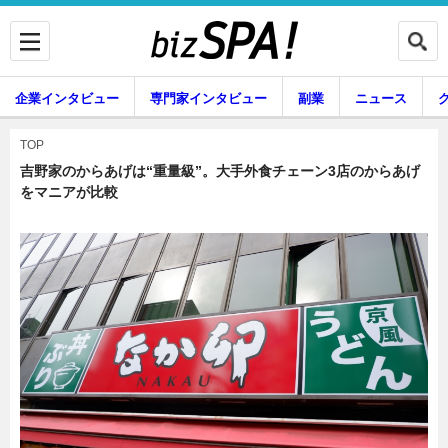
企業インタビュー
専門家インタビュー
副業
ニュース
暮らし
エンタメ
TOP
吉野家のからあげは“重量級”。大手外食チェーン3店のからあげ
をマニアが比較
企業インタビュー
専門家インタビュー
副業
ニュース
グルメ
スキル