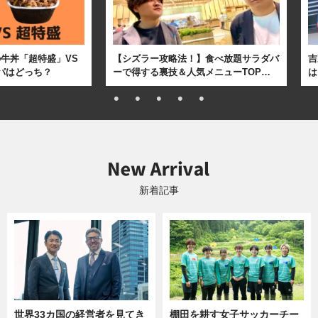
牛丼「超特盛」VS
【シズラー攻略法！】食べ放題サラダバ
吉
パはどっち？
ーで得する裏技＆人気メニューTOP…
は
新着記事
世界33カ国の経営者を見てき
棚田を耕す女子サッカーチー