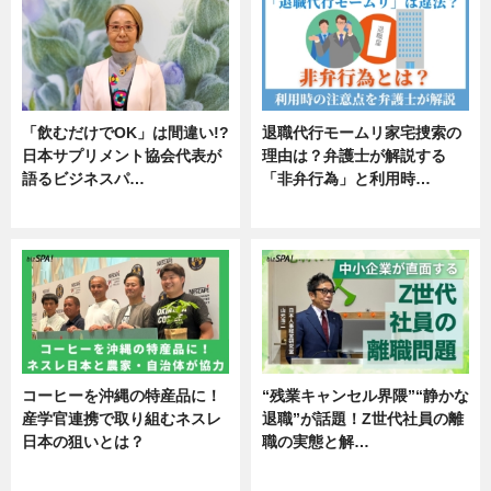
「飲むだけでOK」は間違い!?
退職代行モームリ家宅捜索の
日本サプリメント協会代表が
理由は？弁護士が解説する
語るビジネスパ…
「非弁行為」と利用時…
ニュース
専門家インタビュー
コーヒーを沖縄の特産品に！
“残業キャンセル界隈”“静かな
産学官連携で取り組むネスレ
退職”が話題！Z世代社員の離
日本の狙いとは？
職の実態と解…
企業インタビュー
企業インタビュー