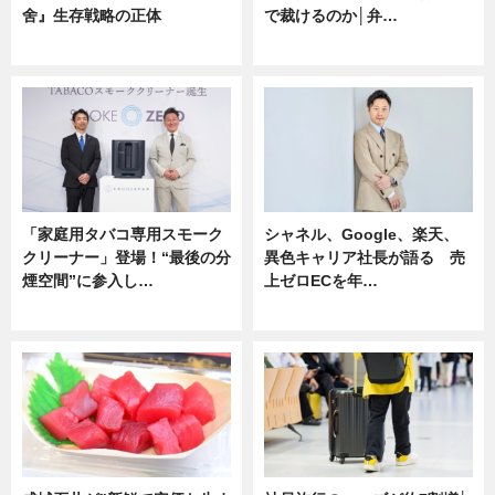
舍』生存戦略の正体
で裁けるのか│弁…
企業インタビュー
ニュース
「家庭用タバコ専用スモーク
シャネル、Google、楽天、
クリーナー」登場！“最後の分
異色キャリア社長が語る 売
煙空間”に参入し…
上ゼロECを年…
ニュース
ニュース