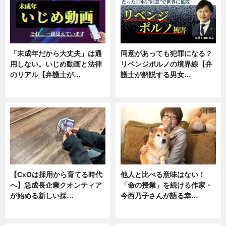
「未成年だから大丈夫」は通
同意があっても犯罪になる？
用しない。いじめ動画と法律
リベンジポルノの境界線【弁
のリアル【弁護士が…
護士が解説する男女…
ニュース, 専門家インタビュー
専門家インタビュー
【CxOは採用から育てる時代
他人と比べる意味はない！
へ】急成長企業クオンティア
「命の授業」を続ける作家・
が始める新しい採…
今西乃子さんが語る幸…
ニュース
専門家インタビュー