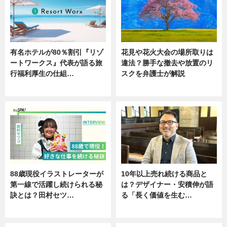
有名ホテルが80％割引『リゾ
花見や花火大会の場所取りは
ートワークス』代表が語る旅
違法？勝手な撤去や放置のリ
行福利厚生の仕組…
スクを弁護士が解説
ニュース
ニュース
88歳現役イラストレーターが
10年以上売れ続ける商品と
第一線で活躍し続けられる秘
は？デザイナー・安積伸が語
訣とは？田村セツ…
る「長く価値を生む…
専門家インタビュー
ニュース