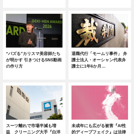
ニュース
ニュース
“バズる”カリスマ美容師たち
退職代行「モームリ事件」 弁
が明かす 引きつけるSNS動画
護士法人・オーシャン代表弁
の作り方
護士に1年6か月…
ニュース
ニュース
スーツ離れで市場半減も増
未成年にも広がる被害『AI性
益 クリーニング大手『白洋
的ディープフェイク』は法律