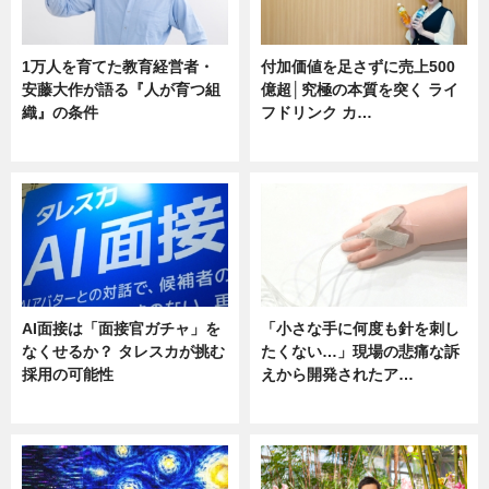
1万人を育てた教育経営者・
付加価値を足さずに売上500
安藤大作が語る『人が育つ組
億超│究極の本質を突く ライ
織』の条件
フドリンク カ…
ニュース
ニュース
AI面接は「面接官ガチャ」を
「小さな手に何度も針を刺し
なくせるか？ タレスカが挑む
たくない…」現場の悲痛な訴
採用の可能性
えから開発されたア…
ニュース
ニュース