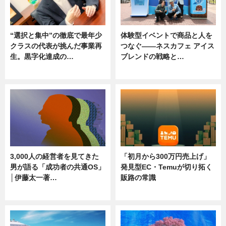
“選択と集中”の徹底で最年少
体験型イベントで商品と人を
クラスの代表が挑んだ事業再
つなぐ――ネスカフェ アイス
生。黒字化達成の…
ブレンドの戦略と…
ニュース
ニュース
3,000人の経営者を見てきた
「初月から300万円売上げ」
男が語る「成功者の共通OS」
発見型EC・Temuが切り拓く
│伊藤太一著…
販路の常識
ニュース
ニュース