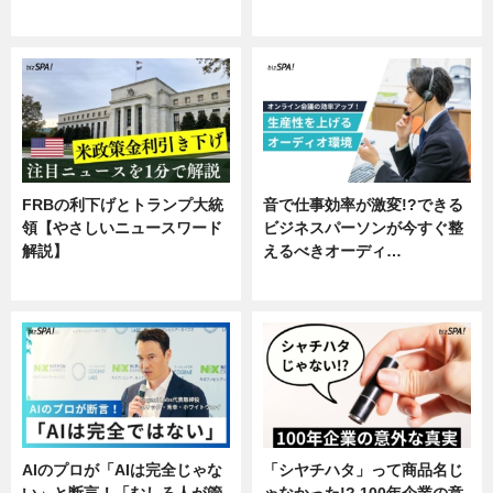
専門家インタビュー
FRBの利下げとトランプ大統
音で仕事効率が激変!?できる
領【やさしいニュースワード
ビジネスパーソンが今すぐ整
解説】
えるべきオーディ…
ニュース
企業インタビュー
AIのプロが「AIは完全じゃな
「シヤチハタ」って商品名じ
い」と断言！「むしろ人が管
ゃなかった!? 100年企業の意