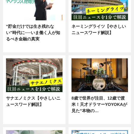
“貯金だけでは生き残れな
ネーミングライツ【やさしい
い”時代に──いま働く人が知
ニュースワード解説】
るべき金融の真実
ニュース
企業インタビュー
サナエノミクス【やさしいニ
8歳で世界が注目、12歳で渡
ュースワード解説】
米！天才ドラマーYOYOKAが
見た“本物の…
ニュース
エンタメ