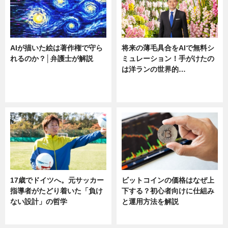
AIが描いた絵は著作権で守ら
将来の薄毛具合をAIで無料シ
れるのか？│弁護士が解説
ミュレーション！手がけたの
は洋ランの世界的…
ニュース
ニュース
sponsored by 河野メリクロン
17歳でドイツへ。元サッカー
ビットコインの価格はなぜ上
指導者がたどり着いた「負け
下する？初心者向けに仕組み
ない設計」の哲学
と運用方法を解説
ニュース
ニュース