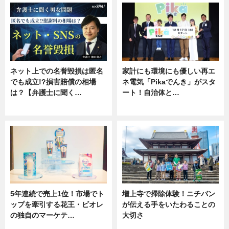
ネット上での名誉毀損は匿名
家計にも環境にも優しい再エ
でも成立!?損害賠償の相場
ネ電気「Pikaでんき」がスタ
は？【弁護士に聞く…
ート！自治体と…
専門家インタビュー
ニュース
5年連続で売上1位！市場でト
増上寺で掃除体験！ニチバン
ップを牽引する花王・ビオレ
が伝える手をいたわることの
の独自のマーケテ…
大切さ