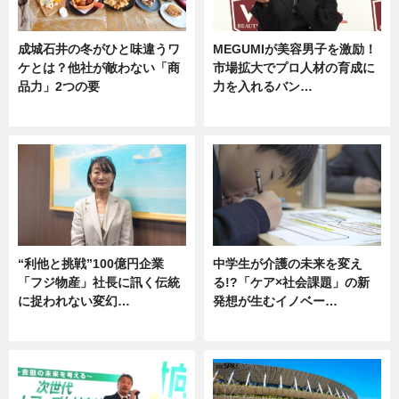
成城石井の冬がひと味違うワ
MEGUMIが美容男子を激励！
ケとは？他社が敵わない「商
市場拡大でプロ人材の育成に
品力」2つの要
力を入れるバン…
グルメ
企業インタビュー
“利他と挑戦”100億円企業
中学生が介護の未来を変え
「フジ物産」社長に訊く伝統
る!?「ケア×社会課題」の新
に捉われない変幻…
発想が生むイノベー…
ニュース
ニュース