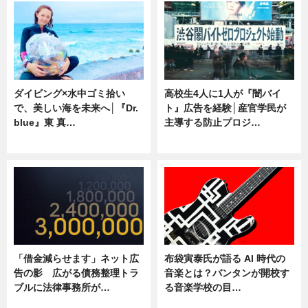
ダイビング×水中ゴミ拾い
高校生4人に1人が『闇バイ
で、美しい海を未来へ│『Dr.
ト』広告を経験│産官学民が
blue』東 真…
主導する防止プロジ…
ニュース
ニュース
「借金減らせます」ネット広
布袋寅泰氏が語る AI 時代の
告の影 広がる債務整理トラ
音楽とは？バンタンが開校す
ブルに法律事務所が…
る音楽学校の目…
ニュース
ニュース