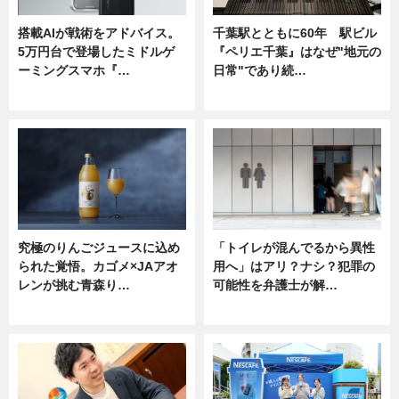
搭載AIが戦術をアドバイス。
千葉駅とともに60年 駅ビル
5万円台で登場したミドルゲ
『ペリエ千葉』はなぜ"地元の
ーミングスマホ『…
日常"であり続…
ニュース
ニュース
究極のりんごジュースに込め
「トイレが混んでるから異性
られた覚悟。カゴメ×JAアオ
用へ」はアリ？ナシ？犯罪の
レンが挑む青森り…
可能性を弁護士が解…
ニュース
ニュース, 専門家インタビュー