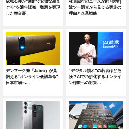
成城石井が"新鮮で安価な生ま
社員旅行のニーズが約7割増│
ぐろ"を通年販売 難題を実現
近ツー調査から見える実施の
した舞台裏
理由と企業戦略
ニュース
ニュース
デンマーク発『Jabra』が見
“デジタル慣れ”の若者ほど危
据える“オンライン会議革命”
険？AIで巧妙化するオンライ
日本市場へ…
ン詐欺への対策…
ニュース
ニュース