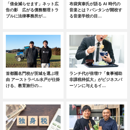
「借金減らせます」ネット広
布袋寅泰氏が語る AI 時代の
告の影 広がる債務整理トラ
音楽とは？バンタンが開校す
ブルに法律事務所が…
る音楽学校の目…
ニュース
ニュース
首都圏名門校が茨城を選ぶ理
ランチ代が倍増!?「食事補助
由 アーストラベル水戸が仕掛
非課税枠拡大」がビジネスパ
ける、教育旅行の…
ーソンに与えるイ…
ニュース
ニュース