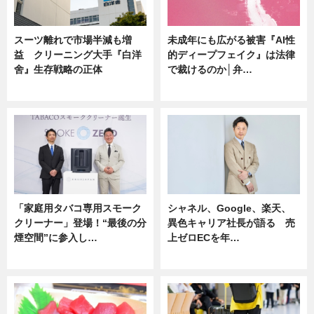
スーツ離れで市場半減も増
未成年にも広がる被害『AI性
益 クリーニング大手『白洋
的ディープフェイク』は法律
舍』生存戦略の正体
で裁けるのか│弁…
企業インタビュー
ニュース
「家庭用タバコ専用スモーク
シャネル、Google、楽天、
クリーナー」登場！“最後の分
異色キャリア社長が語る 売
煙空間”に参入し…
上ゼロECを年…
ニュース
ニュース