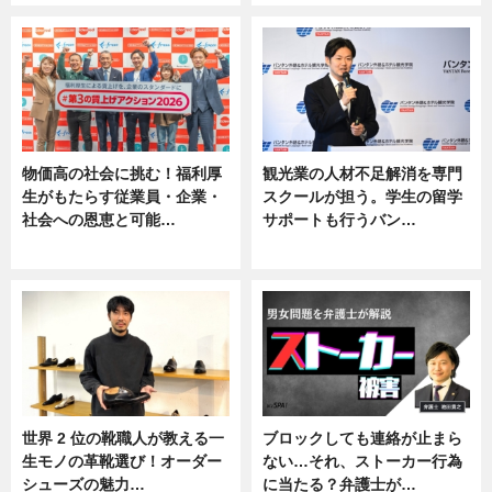
物価高の社会に挑む！福利厚
観光業の人材不足解消を専門
生がもたらす従業員・企業・
スクールが担う。学生の留学
社会への恩恵と可能…
サポートも行うバン…
ニュース
ニュース, 企業インタビュー
世界 2 位の靴職人が教える一
ブロックしても連絡が止まら
生モノの革靴選び！オーダー
ない…それ、ストーカー行為
シューズの魅力…
に当たる？弁護士が…