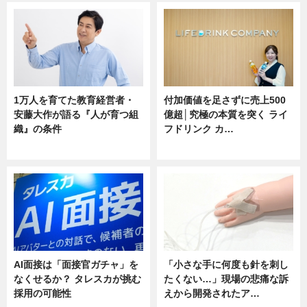
1万人を育てた教育経営者・
付加価値を足さずに売上500
安藤大作が語る『人が育つ組
億超│究極の本質を突く ライ
織』の条件
フドリンク カ…
ニュース
ニュース
AI面接は「面接官ガチャ」を
「小さな手に何度も針を刺し
なくせるか？ タレスカが挑む
たくない…」現場の悲痛な訴
採用の可能性
えから開発されたア…