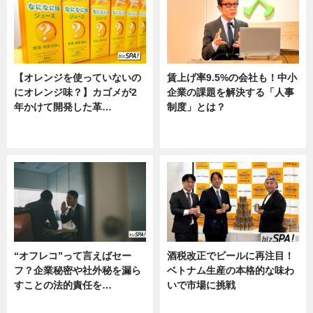
【オレンジを使っていないの
賃上げ率9.5%の会社も！中小
にオレンジ味？】カゴメが2
企業の課題を解決する「人事
年かけて開発した革…
制度」とは？
グルメ, ニュース, 企業インタビュ
ニュース
ー
“オフレコ”って言えばセー
酒税改正でビールに再注目！
フ？企業秘密や社外秘を漏ら
ベトナム生産の本格的な味わ
すことの法的責任を…
いで市場に挑戦
ニュース, 専門家インタビュー
ニュース