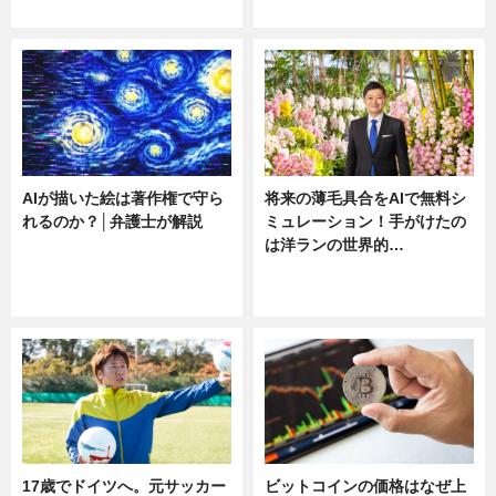
ニュース
ニュース
AIが描いた絵は著作権で守ら
将来の薄毛具合をAIで無料シ
れるのか？│弁護士が解説
ミュレーション！手がけたの
は洋ランの世界的…
ニュース
ニュース
sponsored by 河野メリクロン
17歳でドイツへ。元サッカー
ビットコインの価格はなぜ上