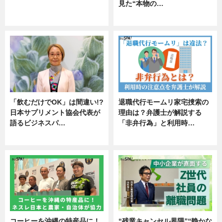
見た“本物の…
ニュース
エンタメ
「飲むだけでOK」は間違い!?
退職代行モームリ家宅捜索の
日本サプリメント協会代表が
理由は？弁護士が解説する
語るビジネスパ…
「非弁行為」と利用時…
ニュース
専門家インタビュー
コーヒーを沖縄の特産品に！
“残業キャンセル界隈”“静かな