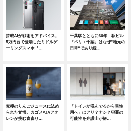
搭載AIが戦術をアドバイス。
千葉駅とともに60年 駅ビル
5万円台で登場したミドルゲ
『ペリエ千葉』はなぜ"地元の
ーミングスマホ『…
日常"であり続…
ニュース
ニュース
究極のりんごジュースに込め
「トイレが混んでるから異性
られた覚悟。カゴメ×JAアオ
用へ」はアリ？ナシ？犯罪の
レンが挑む青森り…
可能性を弁護士が解…
ニュース
ニュース, 専門家インタビュー