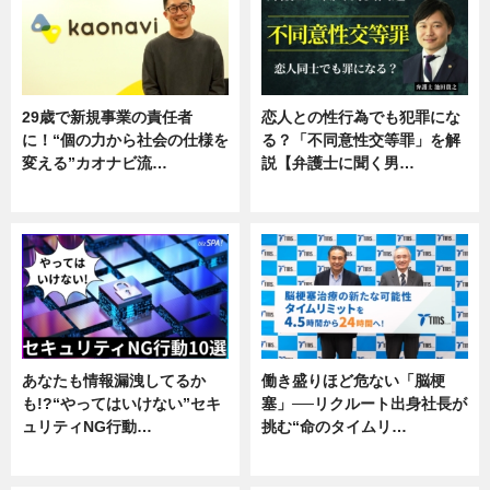
29歳で新規事業の責任者
恋人との性行為でも犯罪にな
に！“個の力から社会の仕様を
る？「不同意性交等罪」を解
変える”カオナビ流…
説【弁護士に聞く男…
企業インタビュー
専門家インタビュー
あなたも情報漏洩してるか
働き盛りほど危ない「脳梗
も!?“やってはいけない”セキ
塞」──リクルート出身社長が
ュリティNG行動…
挑む“命のタイムリ…
専門家インタビュー
企業インタビュー