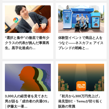
“選択と集中”の徹底で最年少
体験型イベントで商品と人を
クラスの代表が挑んだ事業再
つなぐ――ネスカフェ アイス
生。黒字化達成の…
ブレンドの戦略と…
ニュース
ニュース
3,000人の経営者を見てきた
「初月から300万円売上げ」
男が語る「成功者の共通OS」
発見型EC・Temuが切り拓く
│伊藤太一著…
販路の常識