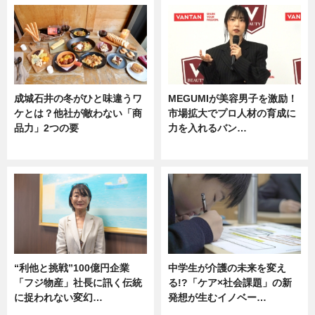
成城石井の冬がひと味違うワ
MEGUMIが美容男子を激励！
ケとは？他社が敵わない「商
市場拡大でプロ人材の育成に
品力」2つの要
力を入れるバン…
グルメ
企業インタビュー
“利他と挑戦”100億円企業
中学生が介護の未来を変え
「フジ物産」社長に訊く伝統
る!?「ケア×社会課題」の新
に捉われない変幻…
発想が生むイノベー…