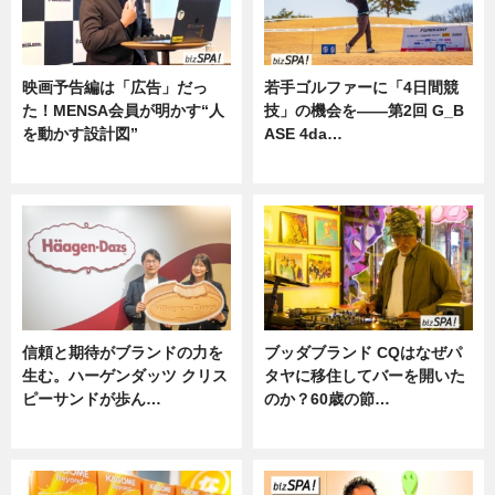
映画予告編は「広告」だっ
若手ゴルファーに「4日間競
た！MENSA会員が明かす“人
技」の機会を——第2回 G_B
を動かす設計図”
ASE 4da…
ニュース
ニュース
信頼と期待がブランドの力を
ブッダブランド CQはなぜパ
生む。ハーゲンダッツ クリス
タヤに移住してバーを開いた
ピーサンドが歩ん…
のか？60歳の節…
ニュース
ニュース