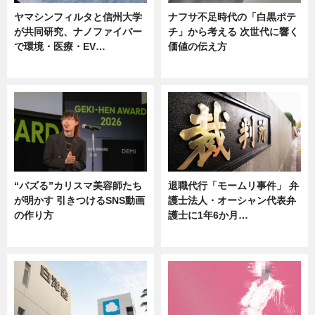
ヤマシンフィルタと信州大学
ナフサ不足時代の「白黒ポテ
が共同研究、ナノファイバー
チ」から考える 次世代に響く
で環境・医療・EV…
価値の伝え方
ニュース
ニュース
“バズる”カリスマ美容師たち
退職代行「モームリ事件」 弁
が明かす 引きつけるSNS動画
護士法人・オーシャン代表弁
の作り方
護士に1年6か月…
ニュース
ニュース