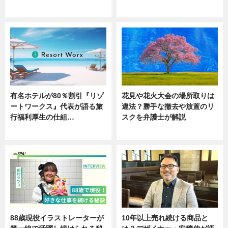
ニュース
ニュース
有名ホテルが80％割引『リゾ
花見や花火大会の場所取りは
ートワークス』代表が語る旅
違法？勝手な撤去や放置のリ
行福利厚生の仕組…
スクを弁護士が解説
ニュース
ニュース
88歳現役イラストレーターが
10年以上売れ続ける商品と