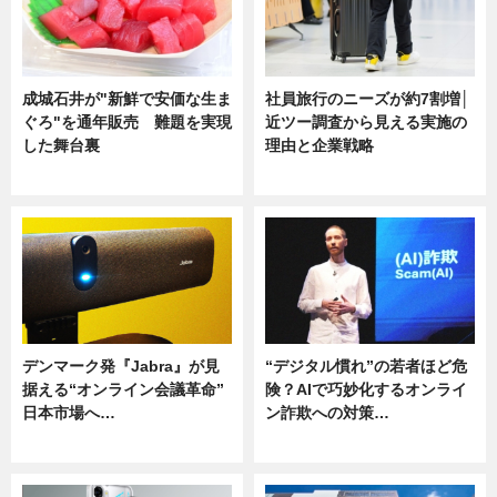
成城石井が"新鮮で安価な生ま
社員旅行のニーズが約7割増│
ぐろ"を通年販売 難題を実現
近ツー調査から見える実施の
した舞台裏
理由と企業戦略
ニュース
ニュース
デンマーク発『Jabra』が見
“デジタル慣れ”の若者ほど危
据える“オンライン会議革命”
険？AIで巧妙化するオンライ
日本市場へ…
ン詐欺への対策…
ニュース
ニュース