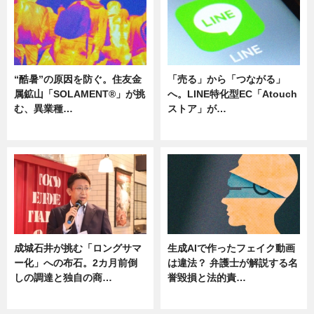
“酷暑”の原因を防ぐ。住友金
「売る」から「つながる」
属鉱山「SOLAMENT®」が挑
へ。LINE特化型EC「Atouch
む、異業種…
ストア」が…
ニュース
ニュース
成城石井が挑む「ロングサマ
生成AIで作ったフェイク動画
ー化」への布石。2カ月前倒
は違法？ 弁護士が解説する名
しの調達と独自の商…
誉毀損と法的責…
ニュース
ニュース