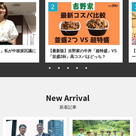
た」私が中核派区議に
【最新版】吉野家の牛丼「超特盛」VS
【
「並盛2杯」高コスパはどっち？
ー
新着記事