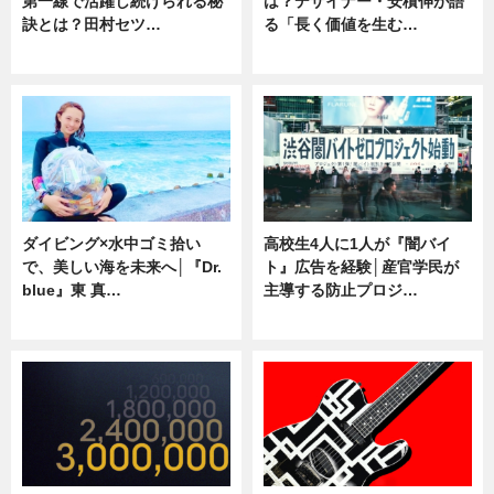
第一線で活躍し続けられる秘
は？デザイナー・安積伸が語
訣とは？田村セツ…
る「長く価値を生む…
専門家インタビュー
ニュース
ダイビング×水中ゴミ拾い
高校生4人に1人が『闇バイ
で、美しい海を未来へ│『Dr.
ト』広告を経験│産官学民が
blue』東 真…
主導する防止プロジ…
ニュース
ニュース