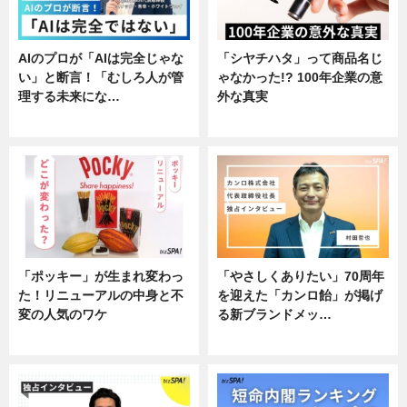
AIのプロが「AIは完全じゃな
「シヤチハタ」って商品名じ
い」と断言！「むしろ人が管
ゃなかった!? 100年企業の意
理する未来にな…
外な真実
企業インタビュー
企業インタビュー
「ポッキー」が生まれ変わっ
「やさしくありたい」70周年
た！リニューアルの中身と不
を迎えた「カンロ飴」が掲げ
変の人気のワケ
る新ブランドメッ…
グルメ
企業インタビュー