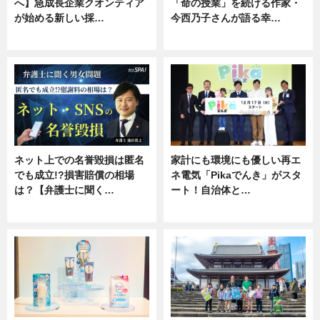
へ】急成長企業クオンティア
「命の授業」を続ける作家・
が始める新しい採…
今西乃子さんが語る幸…
ニュース
専門家インタビュー
ネット上での名誉毀損は匿名
家計にも環境にも優しい再エ
でも成立!?損害賠償の相場
ネ電気「Pikaでんき」がスタ
は？【弁護士に聞く…
ート！自治体と…
専門家インタビュー
ニュース