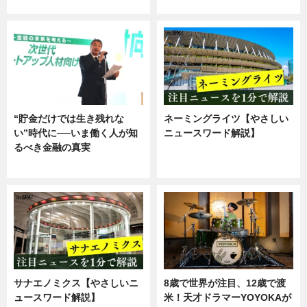
ニュース
ニュース
“貯金だけでは生き残れな
ネーミングライツ【やさしい
い”時代に──いま働く人が知
ニュースワード解説】
るべき金融の真実
ニュース
企業インタビュー
サナエノミクス【やさしいニ
8歳で世界が注目、12歳で渡
ュースワード解説】
米！天才ドラマーYOYOKAが