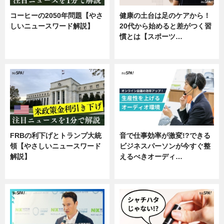
コーヒーの2050年問題【やさ
健康の土台は足のケアから！
しいニュースワード解説】
20代から始めると差がつく習
慣とは【スポーツ…
ニュース
専門家インタビュー
FRBの利下げとトランプ大統
音で仕事効率が激変!?できる
領【やさしいニュースワード
ビジネスパーソンが今すぐ整
解説】
えるべきオーディ…
ニュース
企業インタビュー