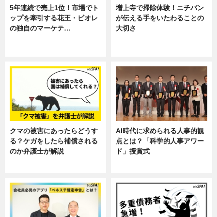
5年連続で売上1位！市場でト
増上寺で掃除体験！ニチバン
ップを牽引する花王・ビオレ
が伝える手をいたわることの
の独自のマーケテ…
大切さ
ニュース, 暮らし
ニュース, 企業インタビュー, 暮ら
し
クマの被害にあったらどうす
AI時代に求められる人事的観
る？ケガをしたら補償される
点とは？「科学的人事アワー
のか弁護士が解説
ド」授賞式
専門家インタビュー
ニュース