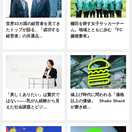
世界33カ国の経営者を見てき
棚田を耕す女子サッカーチー
たトップが語る、「成功する
ム。地域とともに歩む 『FC
経営者」の共通点…
越後妻有』
ニュース
ニュース
「美しくありたい」は贅沢で
値上げ時代に問われる「価格
はない――乳がん経験から見
以上の価値」 Shake Shack
えた社会課題とビジ…
が磨き続…
ニュース
ニュース