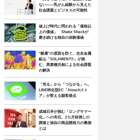
ない――乳がん経験から見えた
社会課題とビジネスの可能性
値上げ時代に問われる「価格以
上の価値」 Shake Shackが
磨き続ける独自の体験価値
“酷暑”の原因を防ぐ。住友金属
鉱山「SOLAMENT®」が挑
む、異業種共創による社会課題
の解決
「売る」から「つながる」へ。
LINE特化型EC「Atouchスト
ア」が変える顧客接点
成城石井が挑む「ロングサマー
化」への布石。2カ月前倒しの
調達と独自の商品開発力の裏側
とは