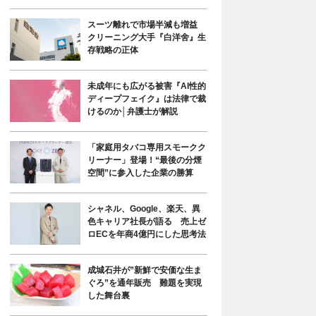
スーツ離れで市場半減も増益
クリーニング大手『白洋舍』生
存戦略の正体
未成年にも広がる被害『AI性的
ディープフェイク』は法律で裁
けるのか│弁護士が解説
「家庭用タバコ専用スモークク
リーナー」登場！“最後の分煙
空間”に参入した企業の勝算
シャネル、Google、楽天、異
色キャリア社長が語る 売上ゼ
ロECを年商4億円にした思考法
成城石井が”新鮮で安価な生ま
ぐろ”を通年販売 難題を実現
した舞台裏