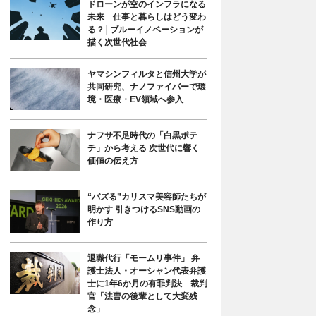
ドローンが空のインフラになる
未来 仕事と暮らしはどう変わ
る？│ブルーイノベーションが
描く次世代社会
ヤマシンフィルタと信州大学が
共同研究、ナノファイバーで環
境・医療・EV領域へ参入
ナフサ不足時代の「白黒ポテ
チ」から考える 次世代に響く
価値の伝え方
“バズる”カリスマ美容師たちが
明かす 引きつけるSNS動画の
作り方
退職代行「モームリ事件」 弁
護士法人・オーシャン代表弁護
士に1年6か月の有罪判決 裁判
官「法曹の後輩として大変残
念」