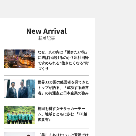
新着記事
なぜ、丸の内は「働きたい街」
に選ばれ続けるのか？出社回帰
で求められる“働きたくなる”街
づくり
世界33カ国の経営者を見てきた
トップが語る、「成功する経営
者」の共通点と日本企業の強み
棚田を耕す女子サッカーチー
ム。地域とともに歩む 『FC越
後妻有』
「美しくありたい」は贅沢では