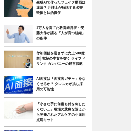
生成AIで作ったフェイク動画は
違法？ 弁護士が解説する名誉
毀損と法的責任
1万人を育てた教育経営者・安
藤大作が語る『人が育つ組織』
の条件
付加価値を足さずに売上500億
超│究極の本質を突く ライフド
リンク カンパニーの経営戦略
AI面接は「面接官ガチャ」をな
くせるか？ タレスカが挑む採
用の可能性
「小さな手に何度も針を刺した
くない…」現場の悲痛な訴えか
ら開発されたアルケアの小児用
点滴キット