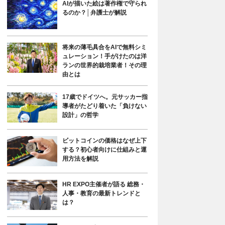
AIが描いた絵は著作権で守られ
るのか？│弁護士が解説
将来の薄毛具合をAIで無料シミ
ュレーション！手がけたのは洋
ランの世界的栽培業者！その理
由とは
17歳でドイツへ。元サッカー指
導者がたどり着いた「負けない
設計」の哲学
ビットコインの価格はなぜ上下
する？初心者向けに仕組みと運
用方法を解説
HR EXPO主催者が語る 総務・
人事・教育の最新トレンドと
は？