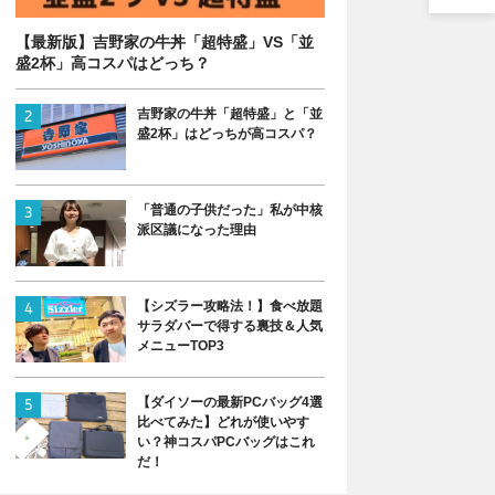
【最新版】吉野家の牛丼「超特盛」VS「並
盛2杯」高コスパはどっち？
吉野家の牛丼「超特盛」と「並
盛2杯」はどっちが高コスパ？
「普通の子供だった」私が中核
派区議になった理由
【シズラー攻略法！】食べ放題
サラダバーで得する裏技＆人気
メニューTOP3
【ダイソーの最新PCバッグ4選
比べてみた】どれが使いやす
い？神コスパPCバッグはこれ
だ！