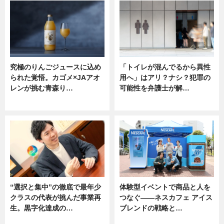
究極のりんごジュースに込め
「トイレが混んでるから異性
られた覚悟。カゴメ×JAアオ
用へ」はアリ？ナシ？犯罪の
レンが挑む青森り…
可能性を弁護士が解…
ニュース
ニュース, 専門家インタビュー
“選択と集中”の徹底で最年少
体験型イベントで商品と人を
クラスの代表が挑んだ事業再
つなぐ――ネスカフェ アイス
生。黒字化達成の…
ブレンドの戦略と…
ニュース
ニュース