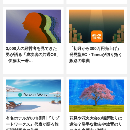
3,000人の経営者を見てきた
「初月から300万円売上げ」
男が語る「成功者の共通OS」
発見型EC・Temuが切り拓く
│伊藤太一著…
販路の常識
ニュース
ニュース
有名ホテルが80％割引『リゾ
花見や花火大会の場所取りは
ートワークス』代表が語る旅
違法？勝手な撤去や放置のリ