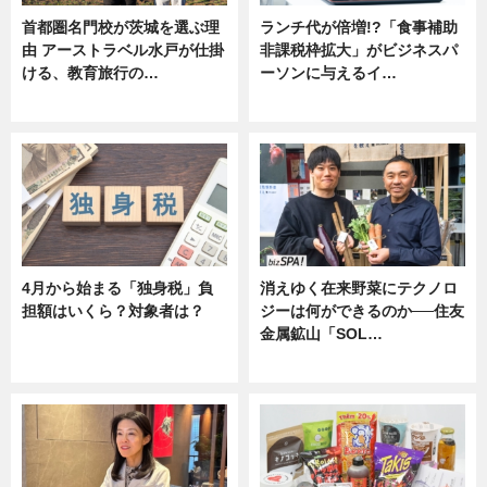
首都圏名門校が茨城を選ぶ理
ランチ代が倍増!?「食事補助
由 アーストラベル水戸が仕掛
非課税枠拡大」がビジネスパ
ける、教育旅行の…
ーソンに与えるイ…
ニュース
ニュース
4月から始まる「独身税」負
消えゆく在来野菜にテクノロ
担額はいくら？対象者は？
ジーは何ができるのか──住友
金属鉱山「SOL…
ニュース
ニュース