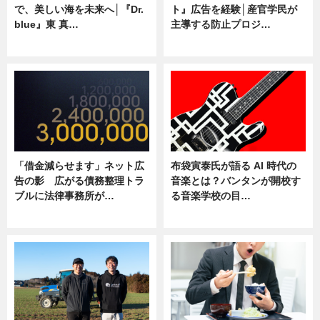
で、美しい海を未来へ│『Dr.
ト』広告を経験│産官学民が
blue』東 真…
主導する防止プロジ…
ニュース
ニュース
「借金減らせます」ネット広
布袋寅泰氏が語る AI 時代の
告の影 広がる債務整理トラ
音楽とは？バンタンが開校す
ブルに法律事務所が…
る音楽学校の目…
ニュース
ニュース