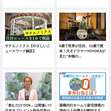
企業インタビュー
サナエノミクス【やさしいニ
8歳で世界が注目、12歳で渡
ュースワード解説】
米！天才ドラマーYOYOKAが
見た“本物の…
ニュース
エンタメ
「飲むだけでOK」は間違い!?
退職代行モームリ家宅捜索の
日本サプリメント協会代表が
理由は？弁護士が解説する