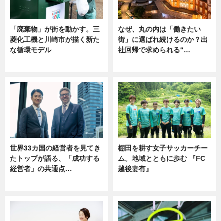
「廃棄物」が街を動かす。三
なぜ、丸の内は「働きたい
菱化工機と川崎市が描く新た
街」に選ばれ続けるのか？出
な循環モデル
社回帰で求められる“…
ニュース
ニュース
世界33カ国の経営者を見てき
棚田を耕す女子サッカーチー
たトップが語る、「成功する
ム。地域とともに歩む 『FC
経営者」の共通点…
越後妻有』
ニュース
ニュース