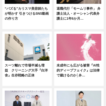
“バズる”カリスマ美容師たち
退職代行「モームリ事件」 弁
が明かす 引きつけるSNS動画
護士法人・オーシャン代表弁
の作り方
護士に1年6か月…
ニュース
ニュース
スーツ離れで市場半減も増
未成年にも広がる被害『AI性
益 クリーニング大手『白洋
的ディープフェイク』は法律
舍』生存戦略の正体
で裁けるのか│弁…
企業インタビュー
ニュース