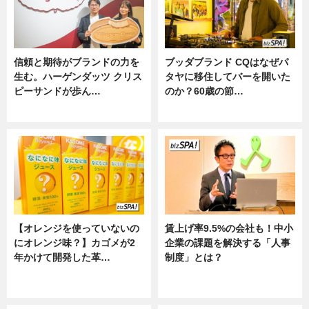
信頼と期待がブランドの力を
ブッダブランド CQはなぜパ
生む。ハーゲンダッツ クリス
タヤに移住してバーを開いた
ピーサンドが歩ん…
のか？60歳の節…
ニュース
ニュース
【オレンジを使っていないの
賃上げ率9.5%の会社も！中小
にオレンジ味？】カゴメが2
企業の課題を解決する「人事
年かけて開発した革…
制度」とは？
グルメ, ニュース, 企業インタビュ
ニュース
ー