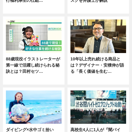
行福利厚生の仕組…
スクを弁護士が解説
ニュース
ニュース
88歳現役イラストレーターが
10年以上売れ続ける商品と
第一線で活躍し続けられる秘
は？デザイナー・安積伸が語
訣とは？田村セツ…
る「長く価値を生む…
専門家インタビュー
ニュース
ダイビング×水中ゴミ拾い
高校生4人に1人が『闇バイ