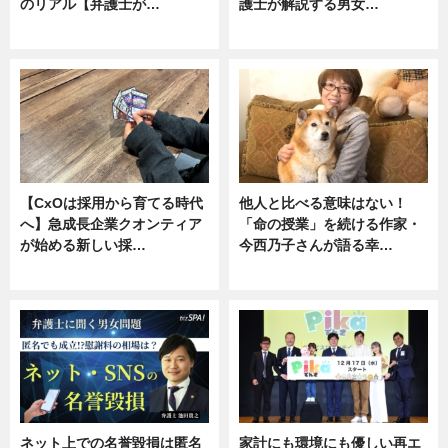
のリアル【弁護士が…
護士が解説する男女…
ニュース, 専門家インタビュー
専門家インタビュー
【CxOは採用から育てる時代
他人と比べる意味はない！
へ】急成長企業クオンティア
「命の授業」を続ける作家・
が始める新しい採…
今西乃子さんが語る幸…
ニュース
専門家インタビュー
ネット上での名誉毀損は匿名
家計にも環境にも優しい再エ