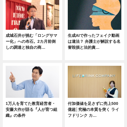
成城石井が挑む「ロングサマ
生成AIで作ったフェイク動画
ー化」への布石。2カ月前倒
は違法？ 弁護士が解説する名
しの調達と独自の商…
誉毀損と法的責…
ニュース
ニュース
1万人を育てた教育経営者・
付加価値を足さずに売上500
安藤大作が語る『人が育つ組
億超│究極の本質を突く ライ
織』の条件
フドリンク カ…
ニュース
ニュース