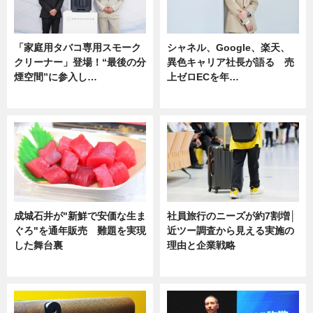
「家庭用タバコ専用スモーク
シャネル、Google、楽天、
クリーナー」登場！“最後の分
異色キャリア社長が語る 売
煙空間”に参入し…
上ゼロECを年…
ニュース
ニュース
成城石井が"新鮮で安価な生ま
社員旅行のニーズが約7割増│
ぐろ"を通年販売 難題を実現
近ツー調査から見える実施の
した舞台裏
理由と企業戦略
ニュース
ニュース