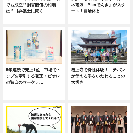
でも成立!?損害賠償の相場
ネ電気「Pikaでんき」がスタ
は？【弁護士に聞く…
ート！自治体と…
専門家インタビュー
ニュース
5年連続で売上1位！市場でト
増上寺で掃除体験！ニチバン
ップを牽引する花王・ビオレ
が伝える手をいたわることの
の独自のマーケテ…
大切さ
ニュース, 暮らし
ニュース, 企業インタビュー, 暮ら
し