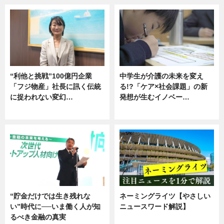
“利他と挑戦”100億円企業
中学生が介護の未来を変え
「フジ物産」社長に訊く伝統
る!?「ケア×社会課題」の新
に捉われない変幻…
発想が生むイノベー…
ニュース
ニュース
“貯金だけでは生き残れな
ネーミングライツ【やさしい
い”時代に──いま働く人が知
ニュースワード解説】
るべき金融の真実
ニュース