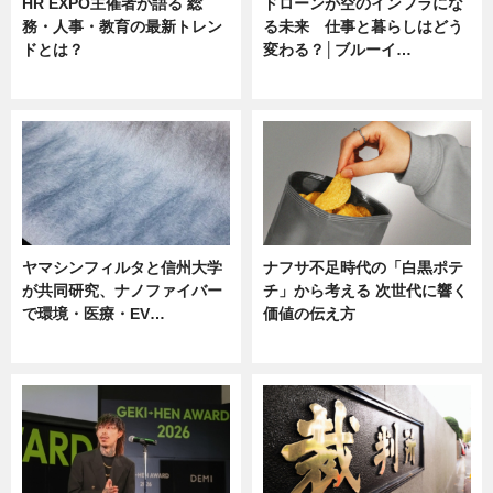
HR EXPO主催者が語る 総
ドローンが空のインフラにな
務・人事・教育の最新トレン
る未来 仕事と暮らしはどう
ドとは？
変わる？│ブルーイ…
ニュース
ニュース
ヤマシンフィルタと信州大学
ナフサ不足時代の「白黒ポテ
が共同研究、ナノファイバー
チ」から考える 次世代に響く
で環境・医療・EV…
価値の伝え方
ニュース
ニュース