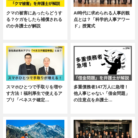
クマの被害にあったらどうす
AI時代に求められる人事的観
る？ケガをしたら補償される
点とは？「科学的人事アワー
のか弁護士が解説
ド」授賞式
専門家インタビュー
ニュース
スマホひとつで手取りを増や
多重債務者147万人に急増！
す方法！福利厚生で使えるア
他人事じゃない「借金問題」
プリ「ベネステ確定…
の注意点を弁護士…
企業インタビュー
専門家インタビュー