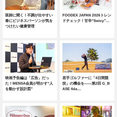
医師に聞く！不調が出やすい
FOODEX JAPAN 2026トレン
春にビジネスパーソンが気を
ドチェック！甘辛“Swicy”…
つけたい健康管理
ニュース
ニュース
映画予告編は「広告」だっ
若手ゴルファーに「4日間競
た！MENSA会員が明かす“人
技」の機会を——第2回 G_B
を動かす設計図”
ASE 4da…
ニュース
ニュース