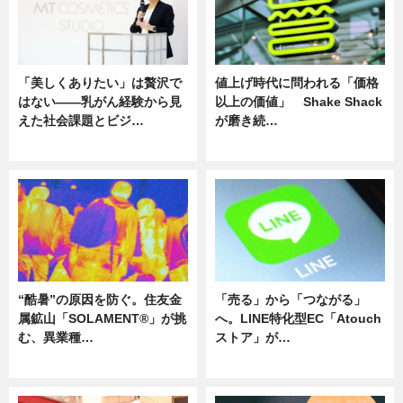
「美しくありたい」は贅沢で
値上げ時代に問われる「価格
はない――乳がん経験から見
以上の価値」 Shake Shack
えた社会課題とビジ…
が磨き続…
ニュース
ニュース
“酷暑”の原因を防ぐ。住友金
「売る」から「つながる」
属鉱山「SOLAMENT®」が挑
へ。LINE特化型EC「Atouch
む、異業種…
ストア」が…
ニュース
ニュース