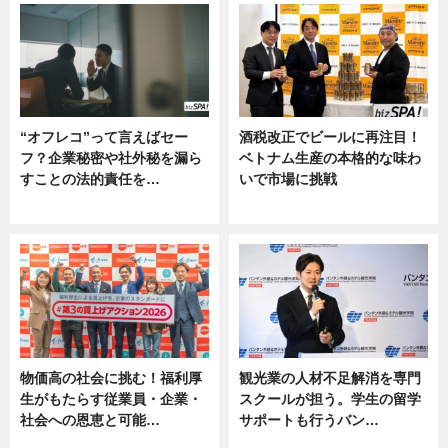
“オフレコ”って言えばセー
酒税改正でビールに再注目！
フ？企業秘密や社外秘を漏ら
ベトナム生産の本格的な味わ
すことの法的責任を…
いで市場に挑戦
ニュース, 専門家インタビュー
ニュース
物価高の社会に挑む！福利厚
観光業の人材不足解消を専門
生がもたらす従業員・企業・
スクールが担う。学生の留学
社会への恩恵と可能…
サポートも行うバン…