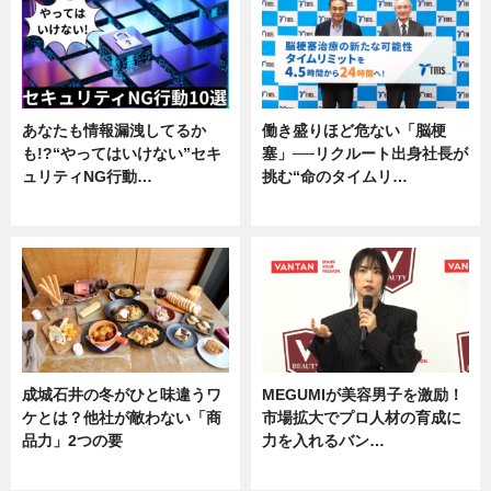
あなたも情報漏洩してるか
働き盛りほど危ない「脳梗
も!?“やってはいけない”セキ
塞」──リクルート出身社長が
ュリティNG行動…
挑む“命のタイムリ…
専門家インタビュー
企業インタビュー
成城石井の冬がひと味違うワ
MEGUMIが美容男子を激励！
ケとは？他社が敵わない「商
市場拡大でプロ人材の育成に
品力」2つの要
力を入れるバン…
グルメ
企業インタビュー