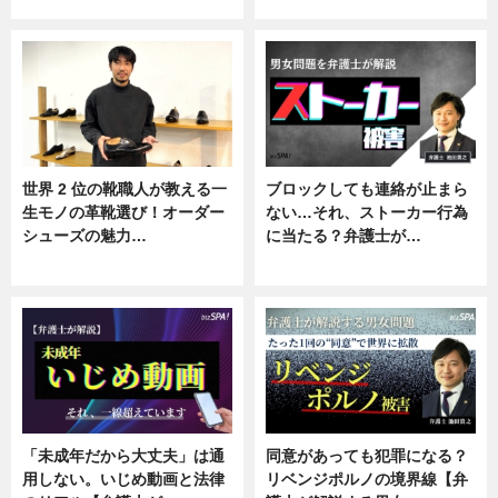
ニュース
ニュース, 企業インタビュー
世界 2 位の靴職人が教える一
ブロックしても連絡が止まら
生モノの革靴選び！オーダー
ない…それ、ストーカー行為
シューズの魅力…
に当たる？弁護士が…
ニュース, 専門家インタビュー
ニュース, 専門家インタビュー
「未成年だから大丈夫」は通
同意があっても犯罪になる？
用しない。いじめ動画と法律
リベンジポルノの境界線【弁