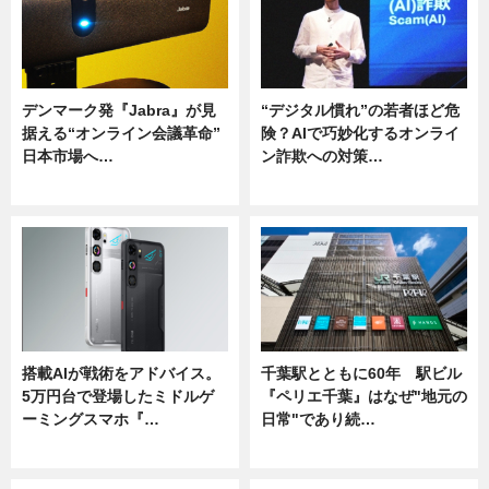
デンマーク発『Jabra』が見
“デジタル慣れ”の若者ほど危
据える“オンライン会議革命”
険？AIで巧妙化するオンライ
日本市場へ…
ン詐欺への対策…
ニュース
ニュース
搭載AIが戦術をアドバイス。
千葉駅とともに60年 駅ビル
5万円台で登場したミドルゲ
『ペリエ千葉』はなぜ"地元の
ーミングスマホ『…
日常"であり続…
ニュース
ニュース