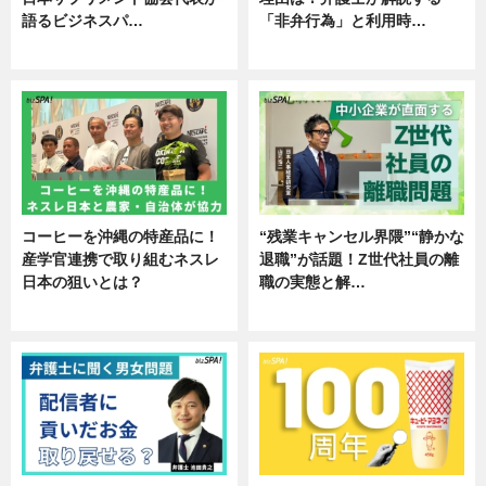
語るビジネスパ…
「非弁行為」と利用時…
ニュース
専門家インタビュー
コーヒーを沖縄の特産品に！
“残業キャンセル界隈”“静かな
産学官連携で取り組むネスレ
退職”が話題！Z世代社員の離
日本の狙いとは？
職の実態と解…
企業インタビュー
企業インタビュー