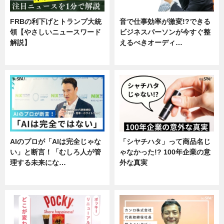
FRBの利下げとトランプ大統
音で仕事効率が激変!?できる
領【やさしいニュースワード
ビジネスパーソンが今すぐ整
解説】
えるべきオーディ…
ニュース
企業インタビュー
AIのプロが「AIは完全じゃな
「シヤチハタ」って商品名じ
い」と断言！「むしろ人が管
ゃなかった!? 100年企業の意
理する未来にな…
外な真実
企業インタビュー
企業インタビュー