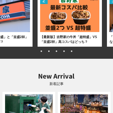
盛」と「並盛2杯」
【最新版】吉野家の牛丼「超特盛」VS
「
パ？
「並盛2杯」高コスパはどっち？
な
新着記事