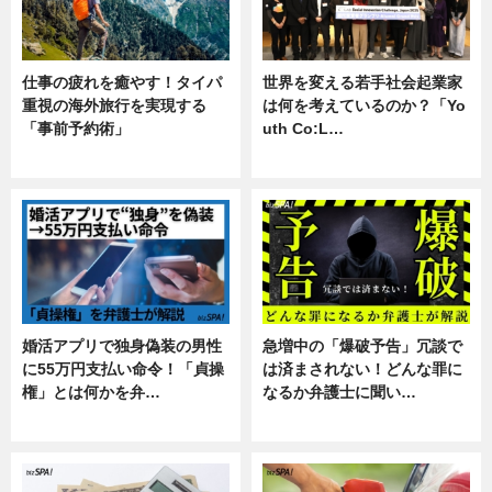
仕事の疲れを癒やす！タイパ
世界を変える若手社会起業家
重視の海外旅行を実現する
は何を考えているのか？「Yo
「事前予約術」
uth Co:L…
暮らし
スキル
婚活アプリで独身偽装の男性
急増中の「爆破予告」冗談で
に55万円支払い命令！「貞操
は済まされない！どんな罪に
権」とは何かを弁…
なるか弁護士に聞い…
専門家インタビュー
専門家インタビュー