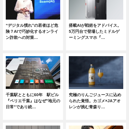
“デジタル慣れ”の若者ほど危
搭載AIが戦術をアドバイス。
険？AIで巧妙化するオンライ
5万円台で登場したミドルゲ
ン詐欺への対策…
ーミングスマホ『…
ニュース
ニュース
千葉駅とともに60年 駅ビル
究極のりんごジュースに込め
『ペリエ千葉』はなぜ"地元の
られた覚悟。カゴメ×JAアオ
日常"であり続…
レンが挑む青森り…
ニュース
ニュース