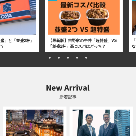
盛」と「並盛2杯」
【最新版】吉野家の牛丼「超特盛」VS
「
パ？
「並盛2杯」高コスパはどっち？
な
新着記事