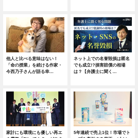
専門家インタビュー
ニュース
他人と比べる意味はない！
ネット上での名誉毀損は匿名
「命の授業」を続ける作家・
でも成立!?損害賠償の相場
今西乃子さんが語る幸…
は？【弁護士に聞く…
専門家インタビュー
専門家インタビュー
家計にも環境にも優しい再エ
5年連続で売上1位！市場でト