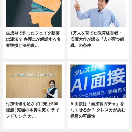
生成AIで作ったフェイク動画
1万人を育てた教育経営者・
は違法？ 弁護士が解説する名
安藤大作が語る『人が育つ組
誉毀損と法的責…
織』の条件
ニュース
ニュース
付加価値を足さずに売上500
AI面接は「面接官ガチャ」を
億超│究極の本質を突く ライ
なくせるか？ タレスカが挑む
フドリンク カ…
採用の可能性
ニュース
ニュース