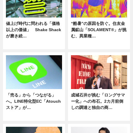
値上げ時代に問われる「価格
“酷暑”の原因を防ぐ。住友金
以上の価値」 Shake Shack
属鉱山「SOLAMENT®」が挑
が磨き続…
む、異業種…
ニュース
ニュース
「売る」から「つながる」
成城石井が挑む「ロングサマ
へ。LINE特化型EC「Atouch
ー化」への布石。2カ月前倒
ストア」が…
しの調達と独自の商…
ニュース
ニュース