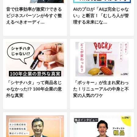
音で仕事効率が激変!?できる
AIのプロが「AIは完全じゃな
ビジネスパーソンが今すぐ整
い」と断言！「むしろ人が管
えるべきオーディ…
理する未来にな…
企業インタビュー
企業インタビュー
「シヤチハタ」って商品名じ
「ポッキー」が生まれ変わっ
ゃなかった!? 100年企業の意
た！リニューアルの中身と不
外な真実
変の人気のワケ
企業インタビュー
グルメ