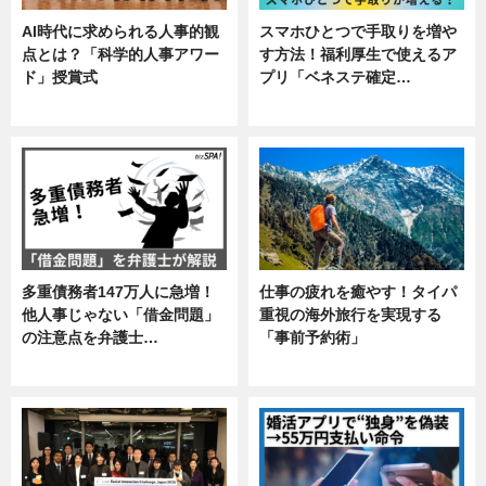
AI時代に求められる人事的観
スマホひとつで手取りを増や
点とは？「科学的人事アワー
す方法！福利厚生で使えるア
ド」授賞式
プリ「ベネステ確定…
ニュース
企業インタビュー
多重債務者147万人に急増！
仕事の疲れを癒やす！タイパ
他人事じゃない「借金問題」
重視の海外旅行を実現する
の注意点を弁護士…
「事前予約術」
専門家インタビュー
暮らし