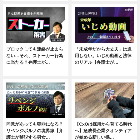
ブロックしても連絡が止まら
「未成年だから大丈夫」は通
ない…それ、ストーカー行為
用しない。いじめ動画と法律
に当たる？弁護士が…
のリアル【弁護士が…
ニュース, 専門家インタビュー
ニュース, 専門家インタビュー
同意があっても犯罪になる？
【CxOは採用から育てる時代
リベンジポルノの境界線【弁
へ】急成長企業クオンティア
護士が解説する男女…
が始める新しい採…