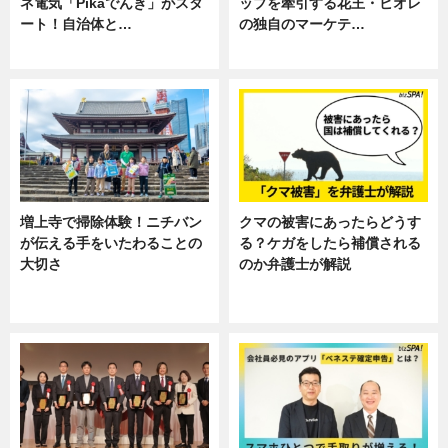
ネ電気「Pikaでんき」がスタ
ップを牽引する花王・ビオレ
ート！自治体と…
の独自のマーケテ…
ニュース
ニュース, 暮らし
増上寺で掃除体験！ニチバン
クマの被害にあったらどうす
が伝える手をいたわることの
る？ケガをしたら補償される
大切さ
のか弁護士が解説
ニュース, 企業インタビュー, 暮ら
専門家インタビュー
し