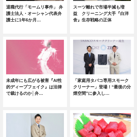
退職代行「モームリ事件」 弁
スーツ離れで市場半減も増
護士法人・オーシャン代表弁
益 クリーニング大手『白洋
護士に1年6か月…
舍』生存戦略の正体
ニュース
企業インタビュー
未成年にも広がる被害『AI性
「家庭用タバコ専用スモーク
的ディープフェイク』は法律
クリーナー」登場！“最後の分
で裁けるのか│弁…
煙空間”に参入し…
ニュース
ニュース