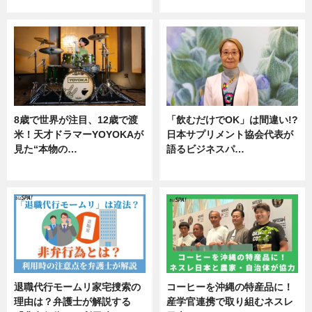
ニュース
ニュース
8歳で世界が注目、12歳で渡
「飲むだけでOK」は間違い!?
米！天才ドラマーYOYOKAが
日本サプリメント協会代表が
見た“本物の…
語るビジネスパ…
エンタメ
ニュース
退職代行モームリ家宅捜索の
コーヒーを沖縄の特産品に！
理由は？弁護士が解説する
産学官連携で取り組むネスレ