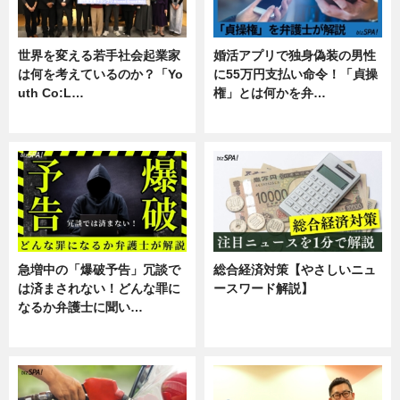
世界を変える若手社会起業家
婚活アプリで独身偽装の男性
は何を考えているのか？「Yo
に55万円支払い命令！「貞操
uth Co:L…
権」とは何かを弁…
スキル
専門家インタビュー
急増中の「爆破予告」冗談で
総合経済対策【やさしいニュ
は済まされない！どんな罪に
ースワード解説】
なるか弁護士に聞い…
ニュース
専門家インタビュー