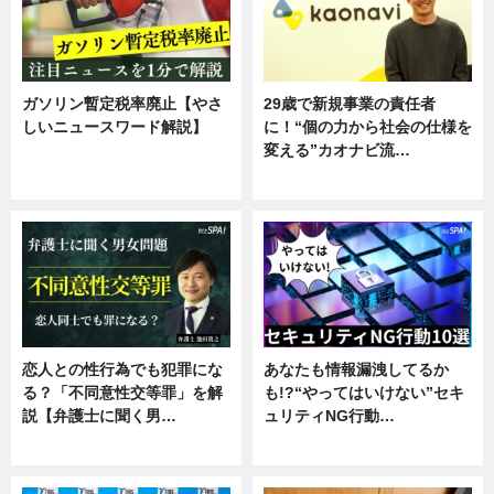
ガソリン暫定税率廃止【やさ
29歳で新規事業の責任者
しいニュースワード解説】
に！“個の力から社会の仕様を
変える”カオナビ流…
ニュース
企業インタビュー
恋人との性行為でも犯罪にな
あなたも情報漏洩してるか
る？「不同意性交等罪」を解
も!?“やってはいけない”セキ
説【弁護士に聞く男…
ュリティNG行動…
専門家インタビュー
専門家インタビュー