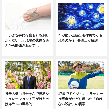
「小さな手に何度も針を刺し
AIが描いた絵は著作権で守ら
たくない…」現場の悲痛な訴
れるのか？│弁護士が解説
えから開発されたア…
ニュース
ニュース
将来の薄毛具合をAIで無料シ
17歳でドイツへ。元サッカー
ミュレーション！手がけたの
指導者がたどり着いた「負け
は洋ランの世界的…
ない設計」の哲学