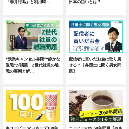
「非弁行為」と利用時…
日本の狙いとは？
専門家インタビュー
企業インタビュー
“残業キャンセル界隈”“静かな
配信者に貢いだお金は取り戻
退職”が話題！Z世代社員の離
せる？【弁護士に聞く男女問
職の実態と解…
題】
企業インタビュー
専門家インタビュー
キユーピー マヨネーズ100年
コーヒーの2050年問題【やさ