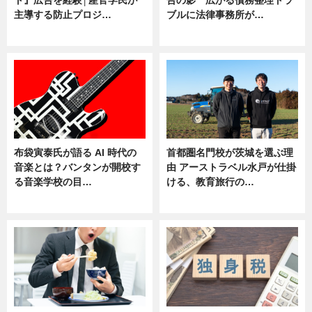
主導する防止プロジ…
ブルに法律事務所が…
ニュース
ニュース
布袋寅泰氏が語る AI 時代の
首都圏名門校が茨城を選ぶ理
音楽とは？バンタンが開校す
由 アーストラベル水戸が仕掛
る音楽学校の目…
ける、教育旅行の…
ニュース
ニュース