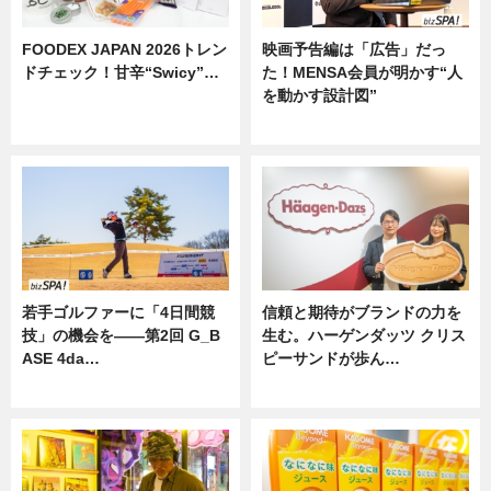
FOODEX JAPAN 2026トレン
映画予告編は「広告」だっ
ドチェック！甘辛“Swicy”…
た！MENSA会員が明かす“人
を動かす設計図”
ニュース
ニュース
若手ゴルファーに「4日間競
信頼と期待がブランドの力を
技」の機会を——第2回 G_B
生む。ハーゲンダッツ クリス
ASE 4da…
ピーサンドが歩ん…
ニュース
ニュース