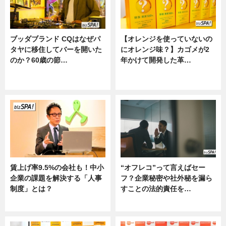
ブッダブランド CQはなぜパ
【オレンジを使っていないの
タヤに移住してバーを開いた
にオレンジ味？】カゴメが2
のか？60歳の節…
年かけて開発した革…
ニュース
グルメ, ニュース, 企業インタビュ
ー
賃上げ率9.5%の会社も！中小
“オフレコ”って言えばセー
企業の課題を解決する「人事
フ？企業秘密や社外秘を漏ら
制度」とは？
すことの法的責任を…
ニュース
ニュース, 専門家インタビュー