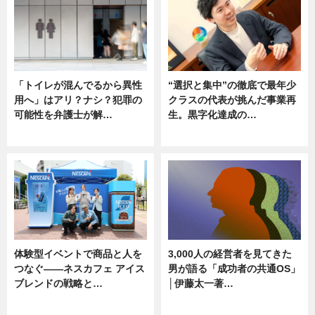
「トイレが混んでるから異性
“選択と集中”の徹底で最年少
用へ」はアリ？ナシ？犯罪の
クラスの代表が挑んだ事業再
可能性を弁護士が解…
生。黒字化達成の…
ニュース, 専門家インタビュー
ニュース
体験型イベントで商品と人を
3,000人の経営者を見てきた
つなぐ――ネスカフェ アイス
男が語る「成功者の共通OS」
ブレンドの戦略と…
│伊藤太一著…
ニュース
ニュース