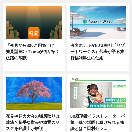
「初月から300万円売上げ」
有名ホテルが80％割引『リゾ
発見型EC・Temuが切り拓く
ートワークス』代表が語る旅
販路の常識
行福利厚生の仕組…
ニュース
ニュース
花見や花火大会の場所取りは
88歳現役イラストレーターが
違法？勝手な撤去や放置のリ
第一線で活躍し続けられる秘
スクを弁護士が解説
訣とは？田村セツ…