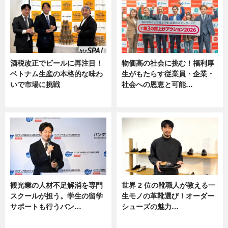
酒税改正でビールに再注目！
物価高の社会に挑む！福利厚
ベトナム生産の本格的な味わ
生がもたらす従業員・企業・
いで市場に挑戦
社会への恩恵と可能…
ニュース
ニュース
観光業の人材不足解消を専門
世界 2 位の靴職人が教える一
スクールが担う。学生の留学
生モノの革靴選び！オーダー
サポートも行うバン…
シューズの魅力…
ニュース, 企業インタビュー
ニュース, 専門家インタビュー