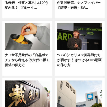
る未来 仕事と暮らしはどう
が共同研究、ナノファイバー
変わる？│ブルーイ…
で環境・医療・EV…
ニュース
ニュース
ナフサ不足時代の「白黒ポテ
“バズる”カリスマ美容師たち
チ」から考える 次世代に響く
が明かす 引きつけるSNS動画
価値の伝え方
の作り方
ニュース
ニュース