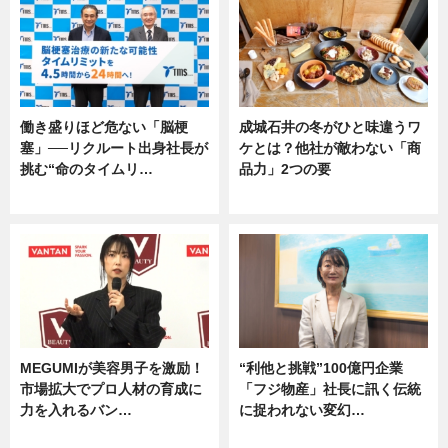
働き盛りほど危ない「脳梗
成城石井の冬がひと味違うワ
塞」──リクルート出身社長が
ケとは？他社が敵わない「商
挑む“命のタイムリ…
品力」2つの要
企業インタビュー
グルメ
MEGUMIが美容男子を激励！
“利他と挑戦”100億円企業
市場拡大でプロ人材の育成に
「フジ物産」社長に訊く伝統
力を入れるバン…
に捉われない変幻…
企業インタビュー
ニュース