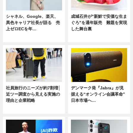
シャネル、Google、楽天、
成城石井が"新鮮で安価な生ま
異色キャリア社長が語る 売
ぐろ"を通年販売 難題を実現
上ゼロECを年…
した舞台裏
ニュース
ニュース
社員旅行のニーズが約7割増│
デンマーク発『Jabra』が見
近ツー調査から見える実施の
据える“オンライン会議革命”
理由と企業戦略
日本市場へ…
ニュース
ニュース