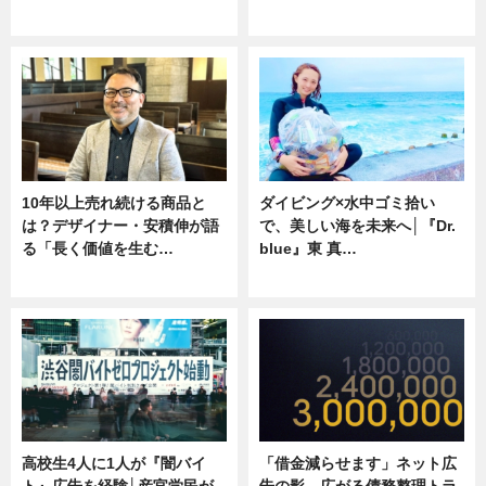
ニュース
専門家インタビュー
10年以上売れ続ける商品と
ダイビング×水中ゴミ拾い
は？デザイナー・安積伸が語
で、美しい海を未来へ│『Dr.
る「長く価値を生む…
blue』東 真…
ニュース
ニュース
高校生4人に1人が『闇バイ
「借金減らせます」ネット広
ト』広告を経験│産官学民が
告の影 広がる債務整理トラ