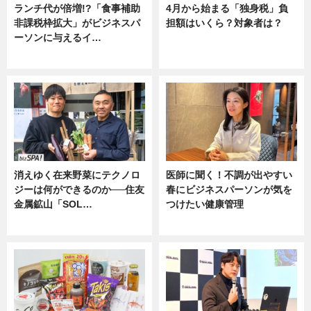
ランチ代が倍増!?「食事補助
4月から始まる「独身税」負
非課税枠拡大」がビジネスパ
担額はいくら？対象者は？
ーソンに与えるイ…
ニュース
ニュース
消えゆく在来野菜にテクノロ
医師に聞く！不調が出やすい
ジーは何ができるのか──住友
春にビジネスパーソンが気を
金属鉱山「SOL…
つけたい健康管理
ニュース
ニュース