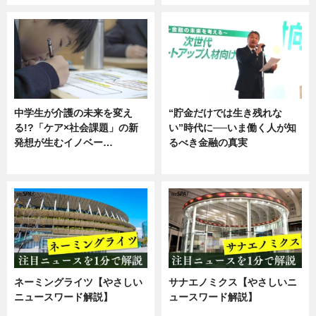
中学生が介護の未来を変え
“貯金だけでは生き残れな
る!?「ケア×社会課題」の新
い”時代に──いま働く人が知
発想が生むイノベー…
るべき金融の真実
ニュース
企業インタビュー
ネーミングライツ【やさしい
サナエノミクス【やさしいニ
ニュースワード解説】
ュースワード解説】