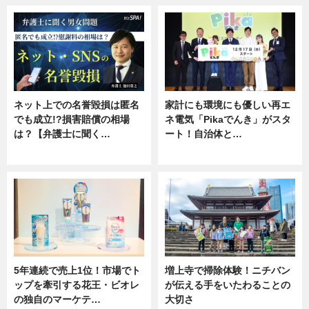
ネット上での名誉毀損は匿名
家計にも環境にも優しい再エ
でも成立!?損害賠償の相場
ネ電気「Pikaでんき」がスタ
は？【弁護士に聞く…
ート！自治体と…
専門家インタビュー
ニュース
5年連続で売上1位！市場でト
増上寺で掃除体験！ニチバン
ップを牽引する花王・ビオレ
が伝える手をいたわることの
の独自のマーケテ…
大切さ