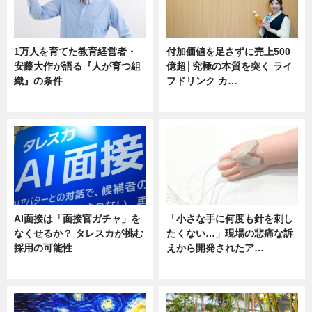
1万人を育てた教育経営者・
付加価値を足さずに売上500
安藤大作が語る『人が育つ組
億超│究極の本質を突く ライ
織』の条件
フドリンク カ…
ニュース
ニュース
AI面接は「面接官ガチャ」を
「小さな手に何度も針を刺し
なくせるか？ タレスカが挑む
たくない…」現場の悲痛な訴
採用の可能性
えから開発されたア…
ニュース
ニュース