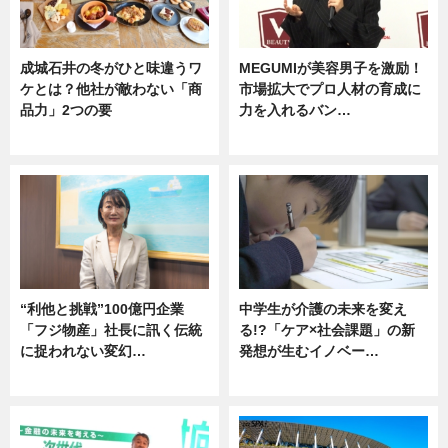
成城石井の冬がひと味違うワ
MEGUMIが美容男子を激励！
ケとは？他社が敵わない「商
市場拡大でプロ人材の育成に
品力」2つの要
力を入れるバン…
グルメ
企業インタビュー
“利他と挑戦”100億円企業
中学生が介護の未来を変え
「フジ物産」社長に訊く伝統
る!?「ケア×社会課題」の新
に捉われない変幻…
発想が生むイノベー…
ニュース
ニュース