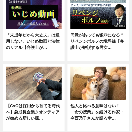
「未成年だから大丈夫」は通
同意があっても犯罪になる？
用しない。いじめ動画と法律
リベンジポルノの境界線【弁
のリアル【弁護士が…
護士が解説する男女…
ニュース, 専門家インタビュー
専門家インタビュー
【CxOは採用から育てる時代
他人と比べる意味はない！
へ】急成長企業クオンティア
「命の授業」を続ける作家・
が始める新しい採…
今西乃子さんが語る幸…
ニュース
専門家インタビュー