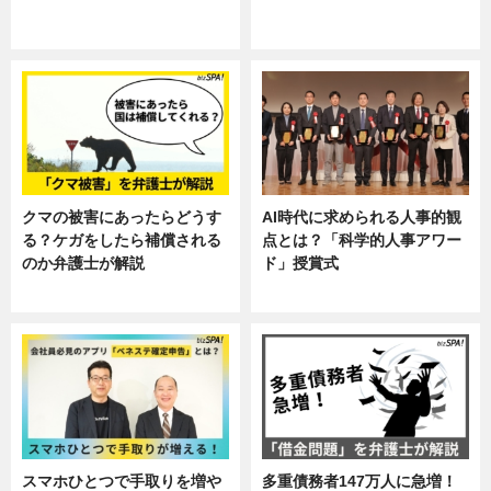
ニュース, 暮らし
ニュース, 企業インタビュー, 暮ら
し
クマの被害にあったらどうす
AI時代に求められる人事的観
る？ケガをしたら補償される
点とは？「科学的人事アワー
のか弁護士が解説
ド」授賞式
専門家インタビュー
ニュース
スマホひとつで手取りを増や
多重債務者147万人に急増！