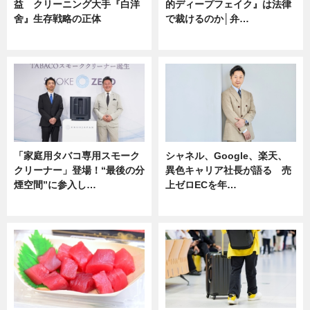
益 クリーニング大手『白洋
的ディープフェイク』は法律
舍』生存戦略の正体
で裁けるのか│弁…
企業インタビュー
ニュース
「家庭用タバコ専用スモーク
シャネル、Google、楽天、
クリーナー」登場！“最後の分
異色キャリア社長が語る 売
煙空間”に参入し…
上ゼロECを年…
ニュース
ニュース