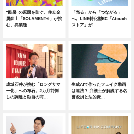
“酷暑”の原因を防ぐ。住友金
「売る」から「つながる」
属鉱山「SOLAMENT®」が挑
へ。LINE特化型EC「Atouch
む、異業種…
ストア」が…
ニュース
ニュース
成城石井が挑む「ロングサマ
生成AIで作ったフェイク動画
ー化」への布石。2カ月前倒
は違法？ 弁護士が解説する名
しの調達と独自の商…
誉毀損と法的責…
ニュース
ニュース