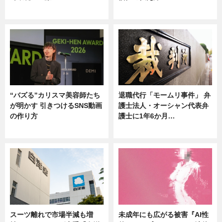
ニュース
ニュース
“バズる”カリスマ美容師たち
退職代行「モームリ事件」 弁
が明かす 引きつけるSNS動画
護士法人・オーシャン代表弁
の作り方
護士に1年6か月…
ニュース
ニュース
スーツ離れで市場半減も増
未成年にも広がる被害『AI性