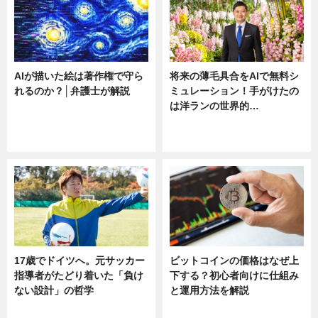
AIが描いた絵は著作権で守ら
将来の薄毛具合をAIで無料シ
れるのか？│弁護士が解説
ミュレーション！手がけたの
は洋ランの世界的…
ニュース
ニュース
sponsored by 河野メリクロン
17歳でドイツへ。元サッカー
ビットコインの価格はなぜ上
指導者がたどり着いた「負け
下する？初心者向けに仕組み
ない設計」の哲学
と運用方法を解説
ニュース
ニュース