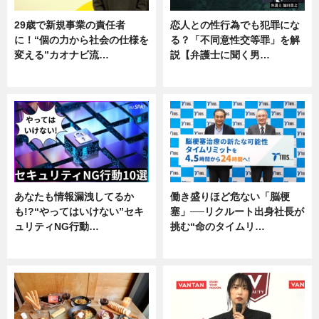
29歳で新規事業の責任者
恋人との性行為でも犯罪にな
に！“個の力から社会の仕様を
る？「不同意性交等罪」を解
変える”カオナビ流…
説【弁護士に聞く男…
企業インタビュー
専門家インタビュー
あなたも情報漏洩してるか
働き盛りほど危ない「脳梗
も!?“やってはいけない”セキ
塞」──リクルート出身社長が
ュリティNG行動…
挑む“命のタイムリ…
専門家インタビュー
企業インタビュー