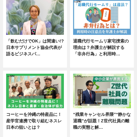
「飲むだけでOK」は間違い!?
退職代行モームリ家宅捜索の
日本サプリメント協会代表が
理由は？弁護士が解説する
語るビジネスパ…
「非弁行為」と利用時…
ニュース
専門家インタビュー
コーヒーを沖縄の特産品に！
“残業キャンセル界隈”“静かな
産学官連携で取り組むネスレ
退職”が話題！Z世代社員の離
日本の狙いとは？
職の実態と解…
企業インタビュー
企業インタビュー