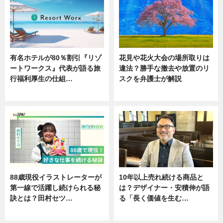
有名ホテルが80％割引『リゾ
花見や花火大会の場所取りは
ートワークス』代表が語る旅
違法？勝手な撤去や放置のリ
行福利厚生の仕組…
スクを弁護士が解説
ニュース
ニュース
88歳現役イラストレーターが
10年以上売れ続ける商品と
第一線で活躍し続けられる秘
は？デザイナー・安積伸が語
訣とは？田村セツ…
る「長く価値を生む…
専門家インタビュー
ニュース