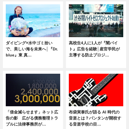
ダイビング×水中ゴミ拾い
高校生4人に1人が『闇バイ
で、美しい海を未来へ│『Dr.
ト』広告を経験│産官学民が
blue』東 真…
主導する防止プロジ…
ニュース
ニュース
「借金減らせます」ネット広
布袋寅泰氏が語る AI 時代の
告の影 広がる債務整理トラ
音楽とは？バンタンが開校す
ブルに法律事務所が…
る音楽学校の目…