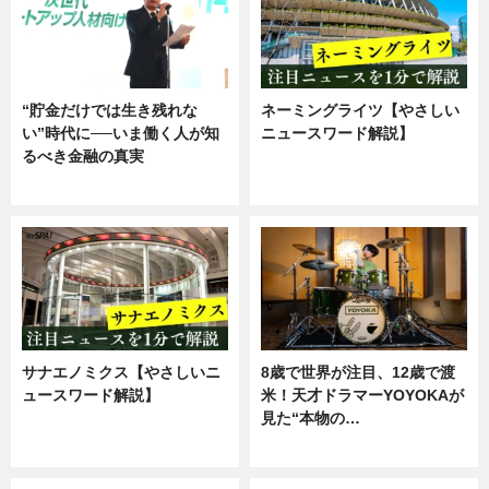
“貯金だけでは生き残れな
ネーミングライツ【やさしい
い”時代に──いま働く人が知
ニュースワード解説】
るべき金融の真実
ニュース
企業インタビュー
サナエノミクス【やさしいニ
8歳で世界が注目、12歳で渡
ュースワード解説】
米！天才ドラマーYOYOKAが
見た“本物の…
ニュース
エンタメ