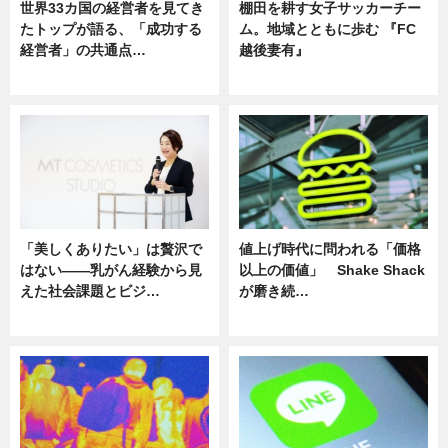
世界33カ国の経営者を見てき
棚田を耕す女子サッカーチー
たトップが語る、「成功する
ム。地域とともに歩む 『FC
経営者」の共通点…
越後妻有』
ニュース
ニュース
「美しくありたい」は贅沢で
値上げ時代に問われる「価格
はない――乳がん経験から見
以上の価値」 Shake Shack
えた社会課題とビジ…
が磨き続…
ニュース
ニュース