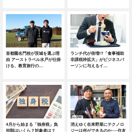
ニュース
ニュース
首都圏名門校が茨城を選ぶ理
ランチ代が倍増!?「食事補助
由 アーストラベル水戸が仕掛
非課税枠拡大」がビジネスパ
ける、教育旅行の…
ーソンに与えるイ…
ニュース
ニュース
4月から始まる「独身税」負
消えゆく在来野菜にテクノロ
担額はいくら？対象者は？
ジーは何ができるのか──住友