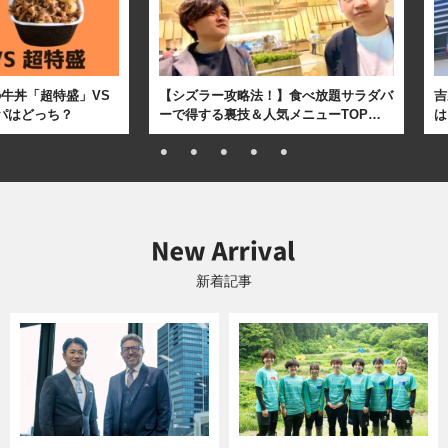
牛丼「超特盛」VS
【シズラー攻略法！】食べ放題サラダバ
吉
パはどっち？
ーで得する裏技＆人気メニューTOP…
は
新着記事