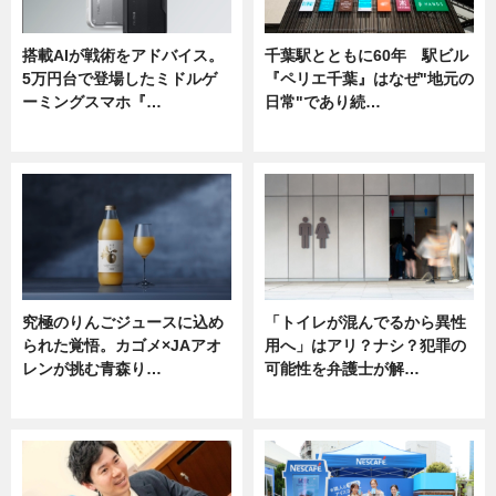
搭載AIが戦術をアドバイス。
千葉駅とともに60年 駅ビル
5万円台で登場したミドルゲ
『ペリエ千葉』はなぜ"地元の
ーミングスマホ『…
日常"であり続…
ニュース
ニュース
究極のりんごジュースに込め
「トイレが混んでるから異性
られた覚悟。カゴメ×JAアオ
用へ」はアリ？ナシ？犯罪の
レンが挑む青森り…
可能性を弁護士が解…
ニュース
ニュース, 専門家インタビュー