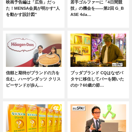
映画予告編は「広告」だっ
若手ゴルファーに「4日間競
た！MENSA会員が明かす“人
技」の機会を——第2回 G_B
を動かす設計図”
ASE 4da…
ニュース
ニュース
信頼と期待がブランドの力を
ブッダブランド CQはなぜパ
生む。ハーゲンダッツ クリス
タヤに移住してバーを開いた
ピーサンドが歩ん…
のか？60歳の節…
ニュース
ニュース