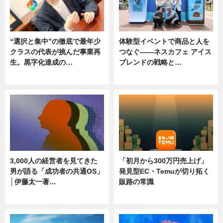
“選択と集中”の徹底で最年少
体験型イベントで商品と人を
クラスの代表が挑んだ事業再
つなぐ――ネスカフェ アイス
生。黒字化達成の…
ブレンドの戦略と…
ニュース
ニュース
3,000人の経営者を見てきた
「初月から300万円売上げ」
男が語る「成功者の共通OS」
発見型EC・Temuが切り拓く
│伊藤太一著…
販路の常識
ニュース
ニュース