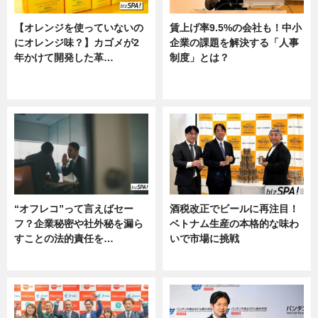
【オレンジを使っていないの
賃上げ率9.5%の会社も！中小
にオレンジ味？】カゴメが2
企業の課題を解決する「人事
年かけて開発した革…
制度」とは？
グルメ, ニュース, 企業インタビュ
ニュース
ー
“オフレコ”って言えばセー
酒税改正でビールに再注目！
フ？企業秘密や社外秘を漏ら
ベトナム生産の本格的な味わ
すことの法的責任を…
いで市場に挑戦
ニュース, 専門家インタビュー
ニュース