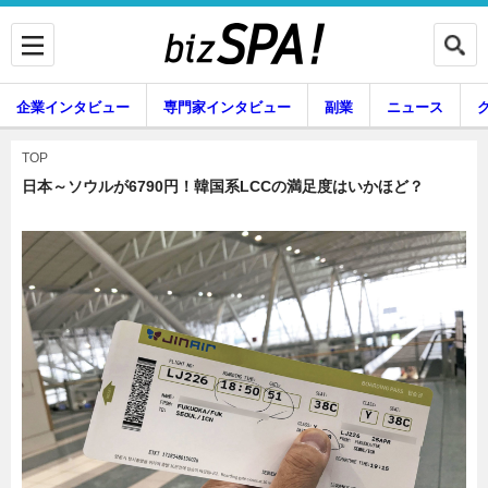
企業インタビュー
専門家インタビュー
副業
ニュース
暮らし
エンタメ
TOP
日本～ソウルが6790円！韓国系LCCの満足度はいかほど？
企業インタビュー
専門家インタビュー
副業
ニュース
グルメ
スキル