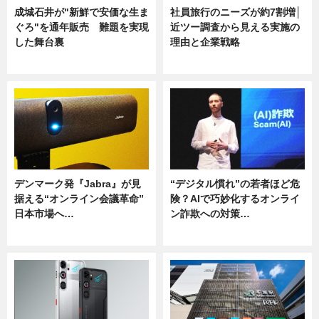
成城石井が"新鮮で安価な生ま
社員旅行のニーズが約7割増│
ぐろ"を通年販売 難題を実現
近ツー調査から見える実施の
した舞台裏
理由と企業戦略
ニュース
ニュース
デンマーク発『Jabra』が見
“デジタル慣れ”の若者ほど危
据える“オンライン会議革命”
険？AIで巧妙化するオンライ
日本市場へ…
ン詐欺への対策…
ニュース
ニュース