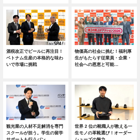
酒税改正でビールに再注目！
物価高の社会に挑む！福利厚
ベトナム生産の本格的な味わ
生がもたらす従業員・企業・
いで市場に挑戦
社会への恩恵と可能…
ニュース
ニュース
観光業の人材不足解消を専門
世界 2 位の靴職人が教える一
スクールが担う。学生の留学
生モノの革靴選び！オーダー
サポートも行うバン…
シューズの魅力…