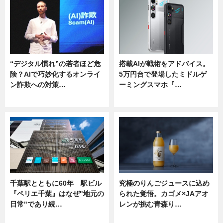
“デジタル慣れ”の若者ほど危
搭載AIが戦術をアドバイス。
険？AIで巧妙化するオンライ
5万円台で登場したミドルゲ
ン詐欺への対策…
ーミングスマホ『…
ニュース
ニュース
千葉駅とともに60年 駅ビル
究極のりんごジュースに込め
『ペリエ千葉』はなぜ"地元の
られた覚悟。カゴメ×JAアオ
日常"であり続…
レンが挑む青森り…
ニュース
ニュース