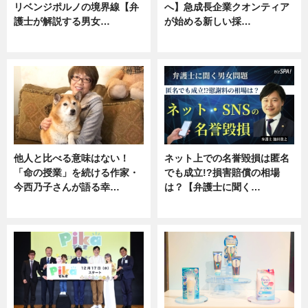
リベンジポルノの境界線【弁
へ】急成長企業クオンティア
護士が解説する男女…
が始める新しい採…
専門家インタビュー
ニュース
他人と比べる意味はない！
ネット上での名誉毀損は匿名
「命の授業」を続ける作家・
でも成立!?損害賠償の相場
今西乃子さんが語る幸…
は？【弁護士に聞く…
専門家インタビュー
専門家インタビュー