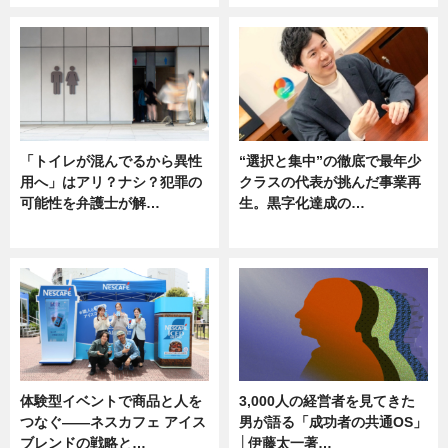
「トイレが混んでるから異性
“選択と集中”の徹底で最年少
用へ」はアリ？ナシ？犯罪の
クラスの代表が挑んだ事業再
可能性を弁護士が解…
生。黒字化達成の…
ニュース, 専門家インタビュー
ニュース
体験型イベントで商品と人を
3,000人の経営者を見てきた
つなぐ――ネスカフェ アイス
男が語る「成功者の共通OS」
ブレンドの戦略と…
│伊藤太一著…