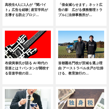
高校生4人に1人が『闇バイ
「借金減らせます」ネット広
ト』広告を経験│産官学民が
告の影 広がる債務整理トラ
主導する防止プロジ…
ブルに法律事務所が…
ニュース
ニュース
布袋寅泰氏が語る AI 時代の
首都圏名門校が茨城を選ぶ理
音楽とは？バンタンが開校す
由 アーストラベル水戸が仕掛
る音楽学校の目…
ける、教育旅行の…
ニュース
ニュース