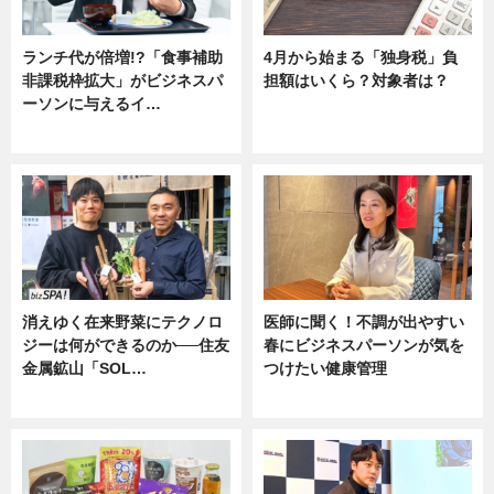
ランチ代が倍増!?「食事補助
4月から始まる「独身税」負
非課税枠拡大」がビジネスパ
担額はいくら？対象者は？
ーソンに与えるイ…
ニュース
ニュース
消えゆく在来野菜にテクノロ
医師に聞く！不調が出やすい
ジーは何ができるのか──住友
春にビジネスパーソンが気を
金属鉱山「SOL…
つけたい健康管理
ニュース
ニュース