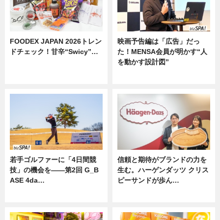
FOODEX JAPAN 2026トレン
映画予告編は「広告」だっ
ドチェック！甘辛“Swicy”…
た！MENSA会員が明かす“人
を動かす設計図”
ニュース
ニュース
若手ゴルファーに「4日間競
信頼と期待がブランドの力を
技」の機会を——第2回 G_B
生む。ハーゲンダッツ クリス
ASE 4da…
ピーサンドが歩ん…
ニュース
ニュース