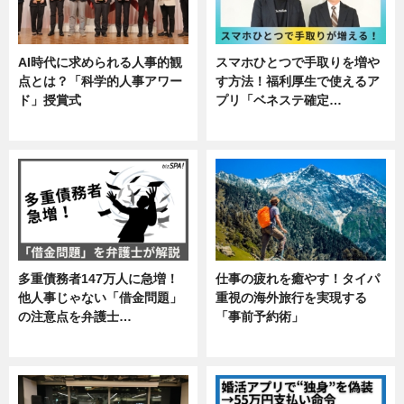
AI時代に求められる人事的観
スマホひとつで手取りを増や
点とは？「科学的人事アワー
す方法！福利厚生で使えるア
ド」授賞式
プリ「ベネステ確定…
ニュース
企業インタビュー
多重債務者147万人に急増！
仕事の疲れを癒やす！タイパ
他人事じゃない「借金問題」
重視の海外旅行を実現する
の注意点を弁護士…
「事前予約術」
専門家インタビュー
暮らし