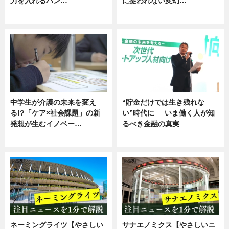
力を入れるバン…
に捉われない変幻…
企業インタビュー
ニュース
中学生が介護の未来を変え
“貯金だけでは生き残れな
る!?「ケア×社会課題」の新
い”時代に──いま働く人が知
発想が生むイノベー…
るべき金融の真実
ニュース
企業インタビュー
ネーミングライツ【やさしい
サナエノミクス【やさしいニ