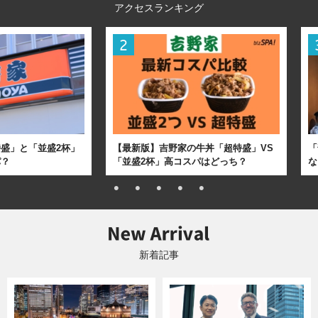
アクセスランキング
盛」と「並盛2杯」
【最新版】吉野家の牛丼「超特盛」VS
「
パ？
「並盛2杯」高コスパはどっち？
な
新着記事