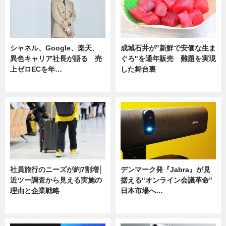
シャネル、Google、楽天、
成城石井が"新鮮で安価な生ま
異色キャリア社長が語る 売
ぐろ"を通年販売 難題を実現
上ゼロECを年…
した舞台裏
ニュース
ニュース
社員旅行のニーズが約7割増│
デンマーク発『Jabra』が見
近ツー調査から見える実施の
据える“オンライン会議革命”
理由と企業戦略
日本市場へ…
ニュース
ニュース