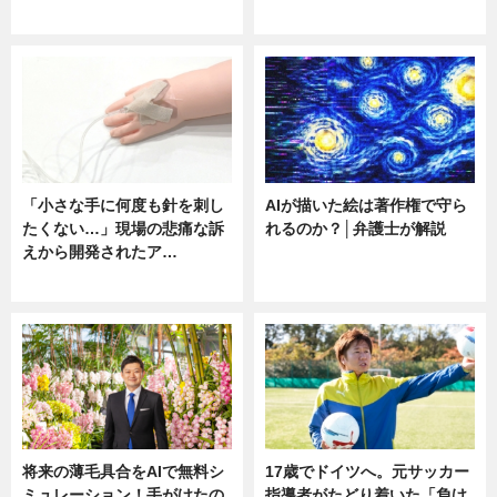
ニュース
ニュース
「小さな手に何度も針を刺し
AIが描いた絵は著作権で守ら
たくない…」現場の悲痛な訴
れるのか？│弁護士が解説
えから開発されたア…
ニュース
ニュース
将来の薄毛具合をAIで無料シ
17歳でドイツへ。元サッカー
ミュレーション！手がけたの
指導者がたどり着いた「負け