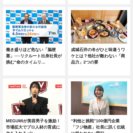
働き盛りほど危ない「脳梗
成城石井の冬がひと味違うワ
塞」──リクルート出身社長が
ケとは？他社が敵わない「商
挑む“命のタイムリ…
品力」2つの要
企業インタビュー
グルメ
MEGUMIが美容男子を激励！
“利他と挑戦”100億円企業
市場拡大でプロ人材の育成に
「フジ物産」社長に訊く伝統