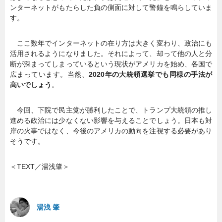
ンターネットがもたらした負の側面に対して警鐘を鳴らしていま
す。
暮らし
エンタメ
ここ数年でインターネットの在り方は大きく変わり、政治にも
活用されるようになりました。それによって、却って他の人と分
連載一覧
断が深まってしまっているという現状がアメリカを始め、各国で
広まっています。当然、
2020年の大統領選挙でも同様の手法が
高いでしょう
。
今回、下院で民主党が勝利したことで、トランプ大統領の推し
進める政治には少なくない影響を与えることでしょう。日本も対
岸の火事ではなく、今後のアメリカの動向を注視する必要があり
そうです。
＜TEXT／湯浅肇＞
湯浅 肇