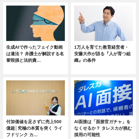
生成AIで作ったフェイク動画
1万人を育てた教育経営者・
は違法？ 弁護士が解説する名
安藤大作が語る『人が育つ組
誉毀損と法的責…
織』の条件
ニュース
ニュース
付加価値を足さずに売上500
AI面接は「面接官ガチャ」を
億超│究極の本質を突く ライ
なくせるか？ タレスカが挑む
フドリンク カ…
採用の可能性