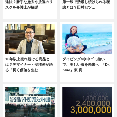
違法？勝手な撤去や放置のリ
第一線で活躍し続けられる秘
スクを弁護士が解説
訣とは？田村セツ…
ニュース
専門家インタビュー
10年以上売れ続ける商品と
ダイビング×水中ゴミ拾い
は？デザイナー・安積伸が語
で、美しい海を未来へ│『Dr.
る「長く価値を生む…
blue』東 真…
ニュース
ニュース