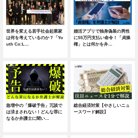
世界を変える若手社会起業家
婚活アプリで独身偽装の男性
は何を考えているのか？「Yo
に55万円支払い命令！「貞操
uth Co:L…
権」とは何かを弁…
スキル
専門家インタビュー
急増中の「爆破予告」冗談で
総合経済対策【やさしいニュ
は済まされない！どんな罪に
ースワード解説】
なるか弁護士に聞い…
ニュース
専門家インタビュー