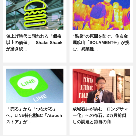
値上げ時代に問われる「価格
“酷暑”の原因を防ぐ。住友金
以上の価値」 Shake Shack
属鉱山「SOLAMENT®」が挑
が磨き続…
む、異業種…
ニュース
ニュース
「売る」から「つながる」
成城石井が挑む「ロングサマ
へ。LINE特化型EC「Atouch
ー化」への布石。2カ月前倒
ストア」が…
しの調達と独自の商…
ニュース
ニュース