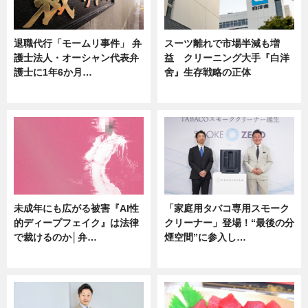
退職代行「モームリ事件」 弁
スーツ離れで市場半減も増
護士法人・オーシャン代表弁
益 クリーニング大手『白洋
護士に1年6か月…
舍』生存戦略の正体
ニュース
企業インタビュー
未成年にも広がる被害『AI性
「家庭用タバコ専用スモーク
的ディープフェイク』は法律
クリーナー」登場！“最後の分
で裁けるのか│弁…
煙空間”に参入し…
ニュース
ニュース