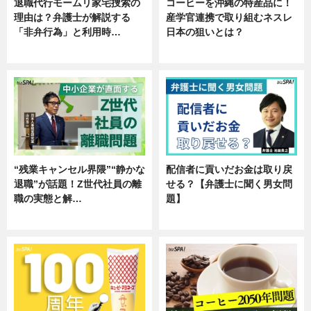
退職代行モームリ家宅捜索の
コーヒーを沖縄の特産品に！
理由は？弁護士が解説する
産学官連携で取り組むネスレ
「非弁行為」と利用時…
日本の狙いとは？
専門家インタビュー
企業インタビュー
“残業キャンセル界隈”“静かな
配信者に貢いだお金は取り戻
退職”が話題！Z世代社員の離
せる？【弁護士に聞く男女問
職の実態と解…
題】
企業インタビュー
専門家インタビュー