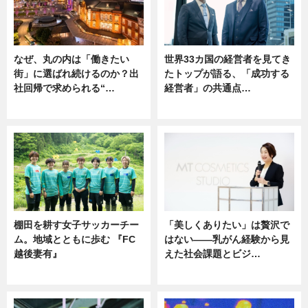
なぜ、丸の内は「働きたい
世界33カ国の経営者を見てき
街」に選ばれ続けるのか？出
たトップが語る、「成功する
社回帰で求められる“…
経営者」の共通点…
ニュース
ニュース
棚田を耕す女子サッカーチー
「美しくありたい」は贅沢で
ム。地域とともに歩む 『FC
はない――乳がん経験から見
越後妻有』
えた社会課題とビジ…
ニュース
ニュース