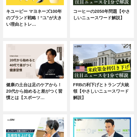
キユーピー マヨネーズ100年
コーヒーの2050年問題【やさ
のブランド戦略！“ユ”が大き
しいニュースワード解説】
い理由とトレ…
ニュース
企業インタビュー
健康の土台は足のケアから！
FRBの利下げとトランプ大統
20代から始めると差がつく習
領【やさしいニュースワード
慣とは【スポーツ…
解説】
専門家インタビュー
ニュース