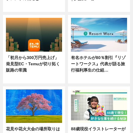
ニュース
ニュース
「初月から300万円売上げ」
有名ホテルが80％割引『リゾ
発見型EC・Temuが切り拓く
ートワークス』代表が語る旅
販路の常識
行福利厚生の仕組…
ニュース
ニュース
花見や花火大会の場所取りは
88歳現役イラストレーターが