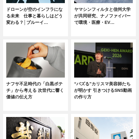
ドローンが空のインフラにな
ヤマシンフィルタと信州大学
る未来 仕事と暮らしはどう
が共同研究、ナノファイバー
変わる？│ブルーイ…
で環境・医療・EV…
ニュース
ニュース
ナフサ不足時代の「白黒ポテ
“バズる”カリスマ美容師たち
チ」から考える 次世代に響く
が明かす 引きつけるSNS動画
価値の伝え方
の作り方
ニュース
ニュース