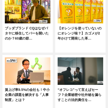
ブッダブランド CQはなぜパ
【オレンジを使っていないの
タヤに移住してバーを開いた
にオレンジ味？】カゴメが2
のか？60歳の節…
年かけて開発した革…
ニュース
グルメ, ニュース, 企業インタビュ
ー
賃上げ率9.5%の会社も！中小
“オフレコ”って言えばセー
企業の課題を解決する「人事
フ？企業秘密や社外秘を漏ら
制度」とは？
すことの法的責任を…
ニュース
ニュース, 専門家インタビュー