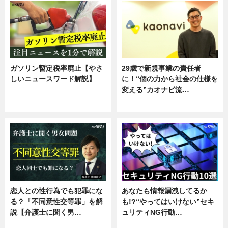
ガソリン暫定税率廃止【やさ
29歳で新規事業の責任者
しいニュースワード解説】
に！“個の力から社会の仕様を
変える”カオナビ流…
ニュース
企業インタビュー
恋人との性行為でも犯罪にな
あなたも情報漏洩してるか
る？「不同意性交等罪」を解
も!?“やってはいけない”セキ
説【弁護士に聞く男…
ュリティNG行動…
専門家インタビュー
専門家インタビュー