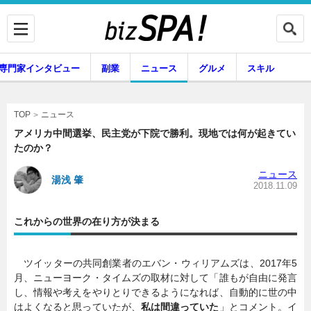
専門家インタビュー
副業
ニュース
グルメ
スキル
ニュース
TOP
アメリカ中間選挙、民主党が下院で勝利。現地では何が起きてい
たのか？
企業インタビュー
専門家インタビュー
ニュース
湯浅 肇
2018.11.09
これからの世界の在り方が決まる
副業
ニュース
ツイッターの共同創業者のエバン・ウィリアムズは、2017年5
月、ニューヨーク・タイムズの取材に対して「誰もが自由に発言
グルメ
スキル
し、情報や考えをやりとりできるようになれば、自動的に世の中
はよくなると思っていたが、
私は間違っていた
」とコメント。イ