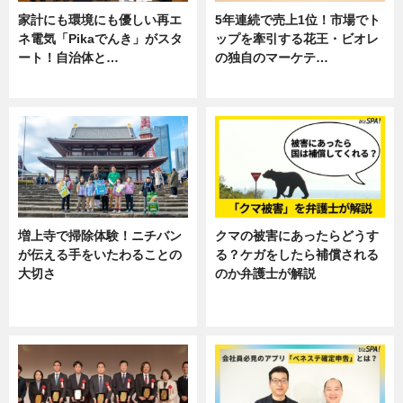
家計にも環境にも優しい再エ
5年連続で売上1位！市場でト
ネ電気「Pikaでんき」がスタ
ップを牽引する花王・ビオレ
ート！自治体と…
の独自のマーケテ…
ニュース
ニュース, 暮らし
増上寺で掃除体験！ニチバン
クマの被害にあったらどうす
が伝える手をいたわることの
る？ケガをしたら補償される
大切さ
のか弁護士が解説
ニュース, 企業インタビュー, 暮ら
専門家インタビュー
し