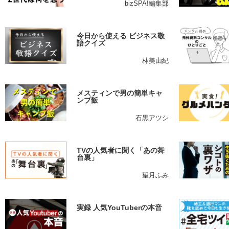
bizSPA!編集部
今日から使える ビジネス敬
語クイズ
林美由紀
メスティンで男の簡単キャ
ンプ飯
石黒アツシ
TVの人気者に聞く「あの舞
台裏」
望月ふみ
実録 人気YouTuberの本音