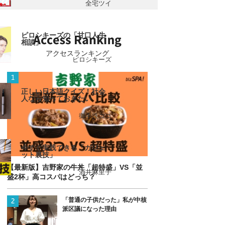
全宅ツイ
ピロシキーズの「甘口人生
相談」
アクセスランキング
ピロシキーズ
正しい日本語クイズ！社会
人なら知っておきたい
御手洗ココ
今すぐ実践できる「ガジェ
ット裏技」
【最新版】吉野家の牛丼「超特盛」VS「並
酒井麻里子
盛2杯」高コスパはどっち？
「普通の子供だった」私が中核
派区議になった理由