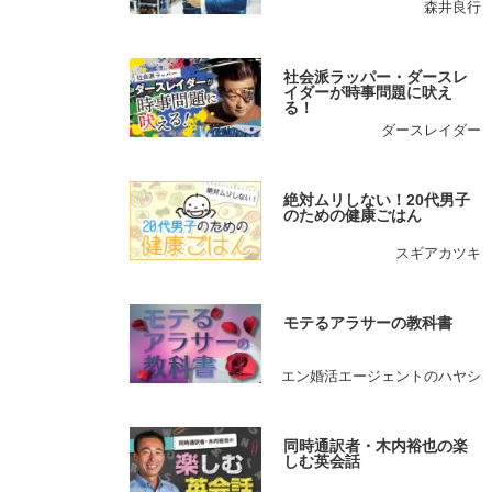
森井良行
社会派ラッパー・ダースレ
イダーが時事問題に吠え
る！
ダースレイダー
絶対ムリしない！20代男子
のための健康ごはん
スギアカツキ
モテるアラサーの教科書
エン婚活エージェントのハヤシ
同時通訳者・木内裕也の楽
しむ英会話