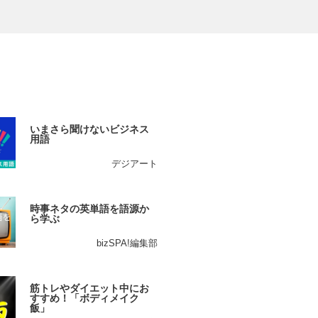
いまさら聞けないビジネス
用語
デジアート
時事ネタの英単語を語源か
ら学ぶ
bizSPA!編集部
筋トレやダイエット中にお
すすめ！「ボディメイク
飯」