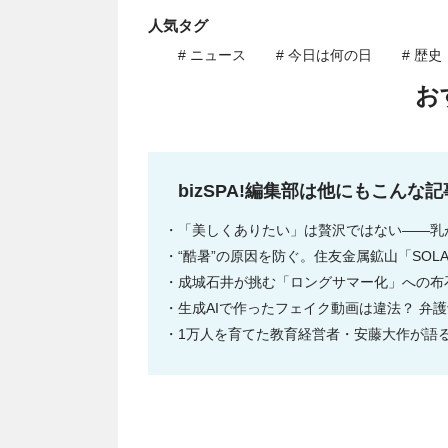
人気タグ
# ニュース
# 今日は何の日
# 歴史
お
bizSPA!編集部は他にもこんな
「美しくありたい」は贅沢ではない――乳
“酷暑”の原因を防ぐ。住友金属鉱山「SOL
成城石井が挑む「ロングサマー化」への布
生成AIで作ったフェイク動画は違法？ 弁
1万人を育てた教育経営者・安藤大作が語