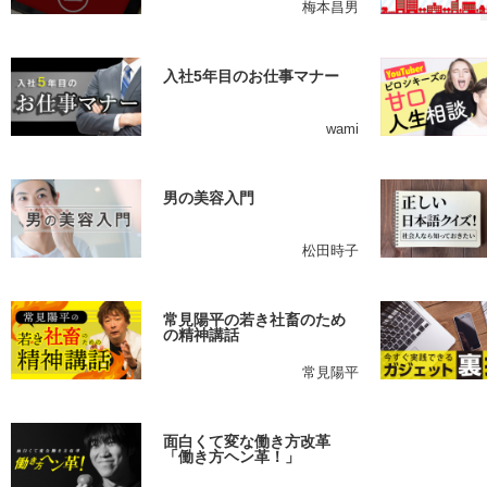
梅本昌男
入社5年目のお仕事マナー
wami
男の美容入門
松田時子
常見陽平の若き社畜のため
の精神講話
常見陽平
面白くて変な働き方改革
「働き方ヘン革！」