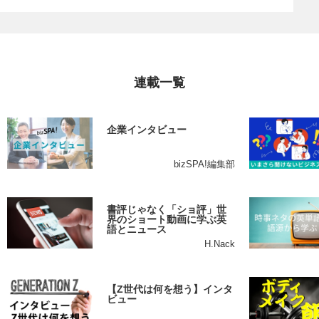
連載一覧
企業インタビュー
bizSPA!編集部
書評じゃなく「ショ評」世
界のショート動画に学ぶ英
語とニュース
H.Nack
【Z世代は何を想う】インタ
ビュー