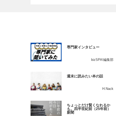
専門家インタビュー
bizSPA!編集部
週末に読みたい本の話
H.Nack
ちょっとだけ賢くなれるか
も。四半世紀前（25年前）
新聞