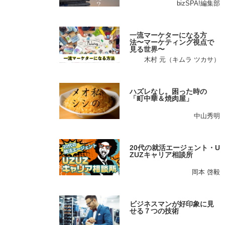
bizSPA!編集部
一流マーケターになる方
法〜マーケティング視点で
見る世界〜
木村 元（キムラ ツカサ）
ハズレなし。困った時の
「町中華＆焼肉屋」
中山秀明
20代の就活エージェント・U
ZUZキャリア相談所
岡本 啓毅
ビジネスマンが好印象に見
せる７つの技術