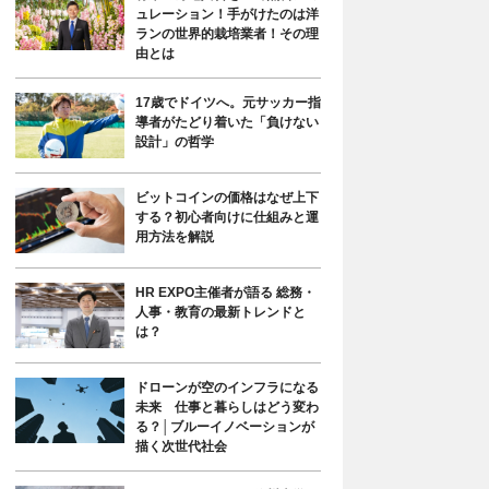
ュレーション！手がけたのは洋
ランの世界的栽培業者！その理
由とは
17歳でドイツへ。元サッカー指
導者がたどり着いた「負けない
設計」の哲学
ビットコインの価格はなぜ上下
する？初心者向けに仕組みと運
用方法を解説
HR EXPO主催者が語る 総務・
人事・教育の最新トレンドと
は？
ドローンが空のインフラになる
未来 仕事と暮らしはどう変わ
る？│ブルーイノベーションが
描く次世代社会