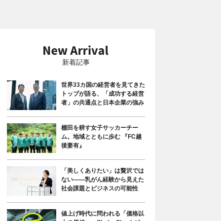
新着記事
世界33カ国の経営者を見てきた
トップが語る、「成功する経営
者」の共通点と日本企業の強み
棚田を耕す女子サッカーチー
ム。地域とともに歩む 『FC越
後妻有』
「美しくありたい」は贅沢では
ない――乳がん経験から見えた
社会課題とビジネスの可能性
値上げ時代に問われる「価格以