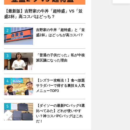
【最新版】吉野家の牛丼「超特盛」VS「並
盛2杯」高コスパはどっち？
吉野家の牛丼「超特盛」と「並
盛2杯」はどっちが高コスパ？
「普通の子供だった」私が中核
派区議になった理由
【シズラー攻略法！】食べ放題
サラダバーで得する裏技＆人気
メニューTOP3
【ダイソーの最新PCバッグ4選
比べてみた】どれが使いやす
い？神コスパPCバッグはこれ
だ！