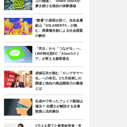
上の価値」 Shake Shackが
磨き続ける独自の体験価値
“酷暑”の原因を防ぐ。住友金属
鉱山「SOLAMENT®」が挑
む、異業種共創による社会課題
の解決
「売る」から「つながる」へ。
LINE特化型EC「Atouchスト
ア」が変える顧客接点
成城石井が挑む「ロングサマー
化」への布石。2カ月前倒しの
調達と独自の商品開発力の裏側
とは
生成AIで作ったフェイク動画は
違法？ 弁護士が解説する名誉
毀損と法的責任
1万人を育てた教育経営者・安