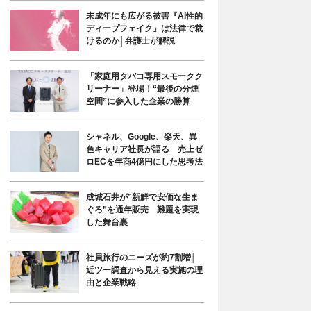
未成年にも広がる被害『AI性的
ディープフェイク』は法律で裁
けるのか│弁護士が解説
「家庭用タバコ専用スモークク
リーナー」登場！“最後の分煙
空間”に参入した企業の勝算
シャネル、Google、楽天、異
色キャリア社長が語る 売上ゼ
ロECを年商4億円にした思考法
成城石井が”新鮮で安価な生ま
ぐろ”を通年販売 難題を実現
した舞台裏
社員旅行のニーズが約7割増│
近ツー調査から見える実施の理
由と企業戦略