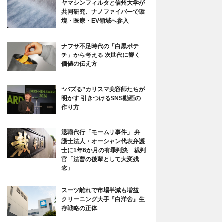
ヤマシンフィルタと信州大学が
共同研究、ナノファイバーで環
境・医療・EV領域へ参入
ナフサ不足時代の「白黒ポテ
チ」から考える 次世代に響く
価値の伝え方
“バズる”カリスマ美容師たちが
明かす 引きつけるSNS動画の
作り方
退職代行「モームリ事件」 弁
護士法人・オーシャン代表弁護
士に1年6か月の有罪判決 裁判
官「法曹の後輩として大変残
念」
スーツ離れで市場半減も増益
クリーニング大手『白洋舍』生
存戦略の正体