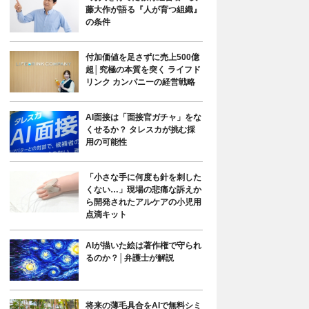
藤大作が語る『人が育つ組織』
の条件
付加価値を足さずに売上500億
超│究極の本質を突く ライフド
リンク カンパニーの経営戦略
AI面接は「面接官ガチャ」をな
くせるか？ タレスカが挑む採
用の可能性
「小さな手に何度も針を刺した
くない…」現場の悲痛な訴えか
ら開発されたアルケアの小児用
点滴キット
AIが描いた絵は著作権で守られ
るのか？│弁護士が解説
将来の薄毛具合をAIで無料シミ