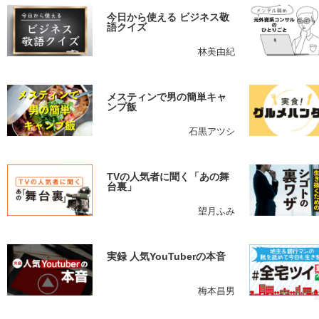
今日から使える ビジネス敬
語クイズ
林美由紀
メスティンで男の簡単キャ
ンプ飯
石黒アツシ
TVの人気者に聞く「あの舞
台裏」
望月ふみ
実録 人気YouTuberの本音
梅本昌男