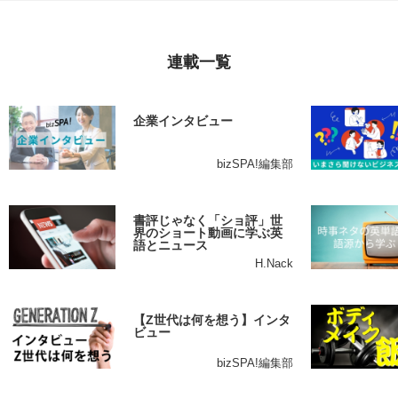
連載一覧
企業インタビュー
bizSPA!編集部
書評じゃなく「ショ評」世
界のショート動画に学ぶ英
語とニュース
H.Nack
【Z世代は何を想う】インタ
ビュー
bizSPA!編集部