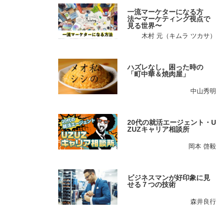
一流マーケターになる方
法〜マーケティング視点で
見る世界〜
木村 元（キムラ ツカサ）
ハズレなし。困った時の
「町中華＆焼肉屋」
中山秀明
20代の就活エージェント・U
ZUZキャリア相談所
岡本 啓毅
ビジネスマンが好印象に見
せる７つの技術
森井良行