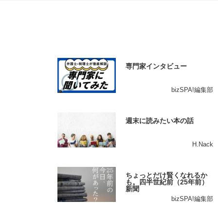
専門家インタビュー
bizSPA!編集部
週末に読みたい本の話
H.Nack
ちょっとだけ賢くなれるか
も。四半世紀前（25年前）
新聞
bizSPA!編集部