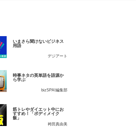
いまさら聞けないビジネス
用語
デジアート
時事ネタの英単語を語源か
ら学ぶ
bizSPA!編集部
筋トレやダイエット中にお
すすめ！「ボディメイク
飯」
袴田真由美