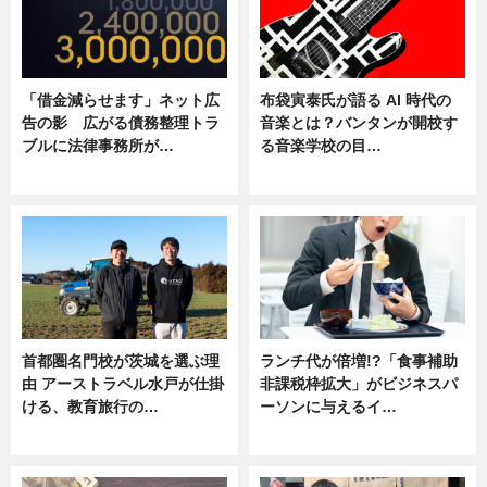
「借金減らせます」ネット広
布袋寅泰氏が語る AI 時代の
告の影 広がる債務整理トラ
音楽とは？バンタンが開校す
ブルに法律事務所が…
る音楽学校の目…
ニュース
ニュース
首都圏名門校が茨城を選ぶ理
ランチ代が倍増!?「食事補助
由 アーストラベル水戸が仕掛
非課税枠拡大」がビジネスパ
ける、教育旅行の…
ーソンに与えるイ…
ニュース
ニュース