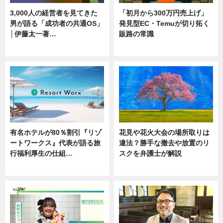
3,000人の経営者を見てきた
「初月から300万円売上げ」
男が語る「成功者の共通OS」
発見型EC・Temuが切り拓く
│伊藤太一著…
販路の常識
ニュース
ニュース
有名ホテルが80％割引『リゾ
花見や花火大会の場所取りは
ートワークス』代表が語る旅
違法？勝手な撤去や放置のリ
行福利厚生の仕組…
スクを弁護士が解説
ニュース
ニュース