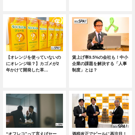
ニュース
ニュース
【オレンジを使っていないの
賃上げ率9.5%の会社も！中小
にオレンジ味？】カゴメが2
企業の課題を解決する「人事
年かけて開発した革…
制度」とは？
グルメ, ニュース, 企業インタビュ
ニュース
ー
“オフレコ”って言えばセー
酒税改正でビールに再注目！