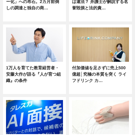
ー化」への布石。2カ月前倒
は違法？ 弁護士が解説する名
しの調達と独自の商…
誉毀損と法的責…
ニュース
ニュース
1万人を育てた教育経営者・
付加価値を足さずに売上500
安藤大作が語る『人が育つ組
億超│究極の本質を突く ライ
織』の条件
フドリンク カ…
ニュース
ニュース