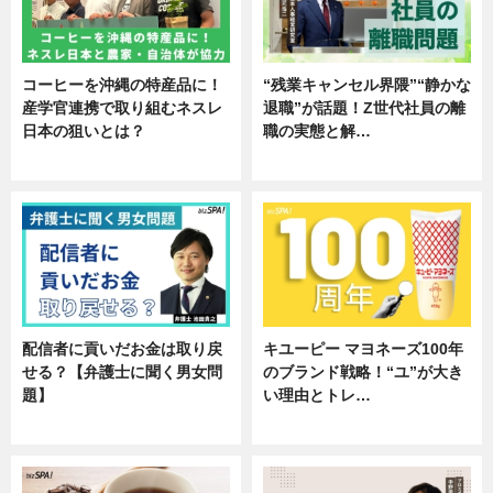
コーヒーを沖縄の特産品に！
“残業キャンセル界隈”“静かな
産学官連携で取り組むネスレ
退職”が話題！Z世代社員の離
日本の狙いとは？
職の実態と解…
企業インタビュー
企業インタビュー
配信者に貢いだお金は取り戻
キユーピー マヨネーズ100年
せる？【弁護士に聞く男女問
のブランド戦略！“ユ”が大き
題】
い理由とトレ…
専門家インタビュー
企業インタビュー