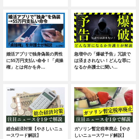
暮らし
スキル
婚活アプリで独身偽装の男性
急増中の「爆破予告」冗談で
に55万円支払い命令！「貞操
は済まされない！どんな罪に
権」とは何かを弁…
なるか弁護士に聞い…
専門家インタビュー
専門家インタビュー
総合経済対策【やさしいニュ
ガソリン暫定税率廃止【やさ
ースワード解説】
しいニュースワード解説】