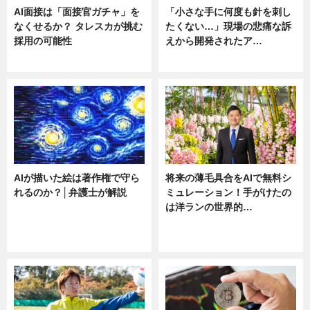
AI面接は「面接官ガチャ」を
「小さな手に何度も針を刺し
なくせるか？ タレスカが挑む
たくない…」現場の悲痛な訴
採用の可能性
えから開発されたア…
ニュース
ニュース
AIが描いた絵は著作権で守ら
将来の薄毛具合をAIで無料シ
れるのか？│弁護士が解説
ミュレーション！手がけたの
は洋ランの世界的…
ニュース
ニュース
sponsored by 河野メリクロン