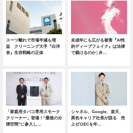
スーツ離れで市場半減も増
未成年にも広がる被害『AI性
益 クリーニング大手『白洋
的ディープフェイク』は法律
舍』生存戦略の正体
で裁けるのか│弁…
企業インタビュー
ニュース
「家庭用タバコ専用スモーク
シャネル、Google、楽天、
クリーナー」登場！“最後の分
異色キャリア社長が語る 売
煙空間”に参入し…
上ゼロECを年…
ニュース
ニュース