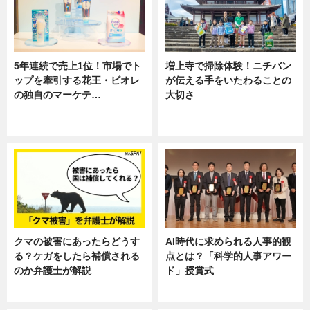
5年連続で売上1位！市場でト
増上寺で掃除体験！ニチバン
ップを牽引する花王・ビオレ
が伝える手をいたわることの
の独自のマーケテ…
大切さ
ニュース, 暮らし
ニュース, 企業インタビュー, 暮ら
し
クマの被害にあったらどうす
AI時代に求められる人事的観
る？ケガをしたら補償される
点とは？「科学的人事アワー
のか弁護士が解説
ド」授賞式
専門家インタビュー
ニュース