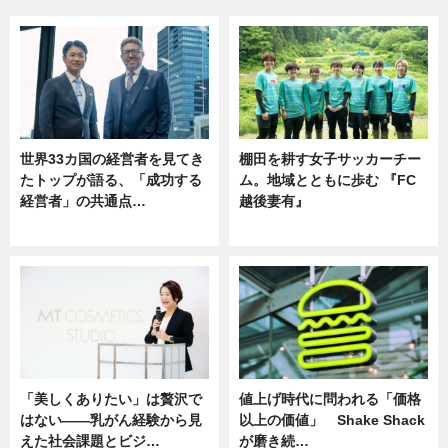
世界33カ国の経営者を見てき
棚田を耕す女子サッカーチー
たトップが語る、「成功する
ム。地域とともに歩む 『FC
経営者」の共通点…
越後妻有』
ニュース
ニュース
「美しくありたい」は贅沢で
値上げ時代に問われる「価格
はない――乳がん経験から見
以上の価値」 Shake Shack
えた社会課題とビジ…
が磨き続…