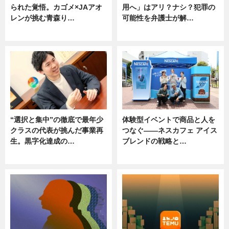
られた覚悟。カゴメ×JAアオ
用へ」はアリ？ナシ？犯罪の
レンが挑む青森り…
可能性を弁護士が解…
ニュース
ニュース, 専門家インタビュー
“選択と集中”の徹底で最年少
体験型イベントで商品と人を
クラスの代表が挑んだ事業再
つなぐ――ネスカフェ アイス
生。黒字化達成の…
ブレンドの戦略と…
ニュース
ニュース