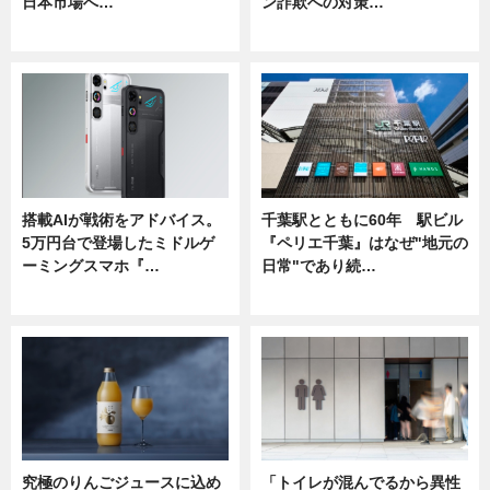
日本市場へ…
ン詐欺への対策…
ニュース
ニュース
搭載AIが戦術をアドバイス。
千葉駅とともに60年 駅ビル
5万円台で登場したミドルゲ
『ペリエ千葉』はなぜ"地元の
ーミングスマホ『…
日常"であり続…
ニュース
ニュース
究極のりんごジュースに込め
「トイレが混んでるから異性