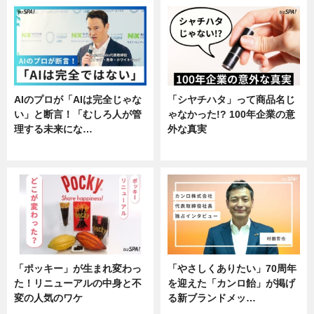
AIのプロが「AIは完全じゃな
「シヤチハタ」って商品名じ
い」と断言！「むしろ人が管
ゃなかった!? 100年企業の意
理する未来にな…
外な真実
企業インタビュー
企業インタビュー
「ポッキー」が生まれ変わっ
「やさしくありたい」70周年
た！リニューアルの中身と不
を迎えた「カンロ飴」が掲げ
変の人気のワケ
る新ブランドメッ…