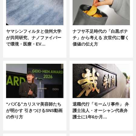
ヤマシンフィルタと信州大学
ナフサ不足時代の「白黒ポテ
が共同研究、ナノファイバー
チ」から考える 次世代に響く
で環境・医療・EV…
価値の伝え方
ニュース
ニュース
“バズる”カリスマ美容師たち
退職代行「モームリ事件」 弁
が明かす 引きつけるSNS動画
護士法人・オーシャン代表弁
の作り方
護士に1年6か月…
ニュース
ニュース