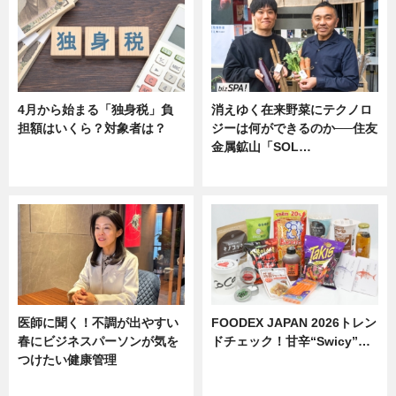
4月から始まる「独身税」負
消えゆく在来野菜にテクノロ
担額はいくら？対象者は？
ジーは何ができるのか──住友
金属鉱山「SOL…
ニュース
ニュース
医師に聞く！不調が出やすい
FOODEX JAPAN 2026トレン
春にビジネスパーソンが気を
ドチェック！甘辛“Swicy”…
つけたい健康管理
ニュース
ニュース