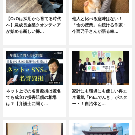
【CxOは採用から育てる時代
他人と比べる意味はない！
へ】急成長企業クオンティア
「命の授業」を続ける作家・
が始める新しい採…
今西乃子さんが語る幸…
ニュース
専門家インタビュー
ネット上での名誉毀損は匿名
家計にも環境にも優しい再エ
でも成立!?損害賠償の相場
ネ電気「Pikaでんき」がスタ
は？【弁護士に聞く…
ート！自治体と…
専門家インタビュー
ニュース