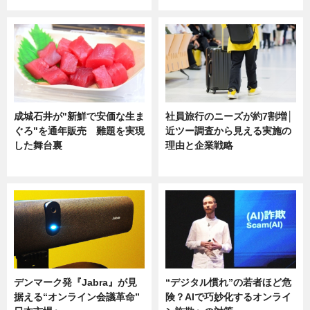
成城石井が"新鮮で安価な生ま
社員旅行のニーズが約7割増│
ぐろ"を通年販売 難題を実現
近ツー調査から見える実施の
した舞台裏
理由と企業戦略
ニュース
ニュース
デンマーク発『Jabra』が見
“デジタル慣れ”の若者ほど危
据える“オンライン会議革命”
険？AIで巧妙化するオンライ