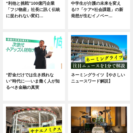
“利他と挑戦”100億円企業
中学生が介護の未来を変え
「フジ物産」社長に訊く伝統
る!?「ケア×社会課題」の新
に捉われない変幻…
発想が生むイノベー…
ニュース
ニュース
“貯金だけでは生き残れな
ネーミングライツ【やさしい
い”時代に──いま働く人が知
ニュースワード解説】
るべき金融の真実
ニュース
企業インタビュー