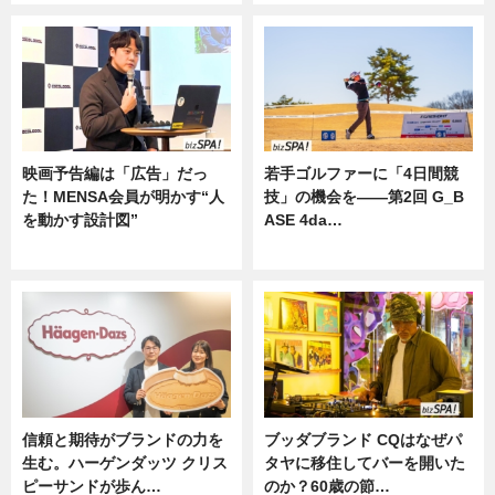
映画予告編は「広告」だっ
若手ゴルファーに「4日間競
た！MENSA会員が明かす“人
技」の機会を——第2回 G_B
を動かす設計図”
ASE 4da…
ニュース
ニュース
信頼と期待がブランドの力を
ブッダブランド CQはなぜパ
生む。ハーゲンダッツ クリス
タヤに移住してバーを開いた
ピーサンドが歩ん…
のか？60歳の節…