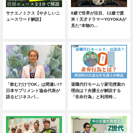
サナエノミクス【やさしいニ
8歳で世界が注目、12歳で渡
ュースワード解説】
米！天才ドラマーYOYOKAが
見た“本物の…
ニュース
エンタメ
「飲むだけでOK」は間違い!?
退職代行モームリ家宅捜索の
日本サプリメント協会代表が
理由は？弁護士が解説する
語るビジネスパ…
「非弁行為」と利用時…
ニュース
専門家インタビュー