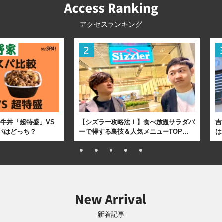
アクセスランキング
牛丼「超特盛」VS
【シズラー攻略法！】食べ放題サラダバ
吉
パはどっち？
ーで得する裏技＆人気メニューTOP…
は
新着記事