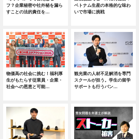
フ？企業秘密や社外秘を漏ら
ベトナム生産の本格的な味わ
すことの法的責任を…
いで市場に挑戦
ニュース, 専門家インタビュー
ニュース
物価高の社会に挑む！福利厚
観光業の人材不足解消を専門
生がもたらす従業員・企業・
スクールが担う。学生の留学
社会への恩恵と可能…
サポートも行うバン…
ニュース
ニュース, 企業インタビュー