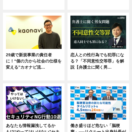
ニュース
ニュース
29歳で新規事業の責任者
恋人との性行為でも犯罪にな
に！“個の力から社会の仕様を
る？「不同意性交等罪」を解
変える”カオナビ流…
説【弁護士に聞く男…
企業インタビュー
専門家インタビュー
あなたも情報漏洩してるか
働き盛りほど危ない「脳梗
も!?“やってはいけない”セキ
塞」──リクルート出身社長が