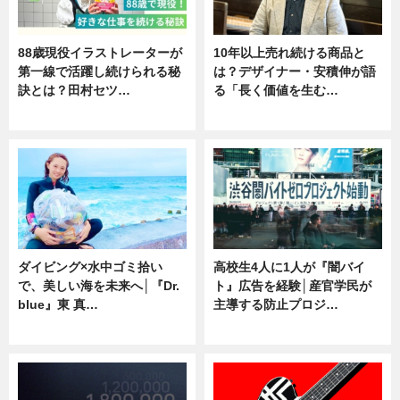
88歳現役イラストレーターが
10年以上売れ続ける商品と
第一線で活躍し続けられる秘
は？デザイナー・安積伸が語
訣とは？田村セツ…
る「長く価値を生む…
専門家インタビュー
ニュース
ダイビング×水中ゴミ拾い
高校生4人に1人が『闇バイ
で、美しい海を未来へ│『Dr.
ト』広告を経験│産官学民が
blue』東 真…
主導する防止プロジ…
ニュース
ニュース