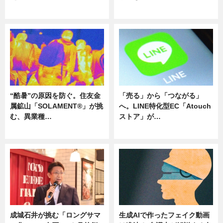
ニュース
ニュース
“酷暑”の原因を防ぐ。住友金
「売る」から「つながる」
属鉱山「SOLAMENT®」が挑
へ。LINE特化型EC「Atouch
む、異業種…
ストア」が…
ニュース
ニュース
成城石井が挑む「ロングサマ
生成AIで作ったフェイク動画