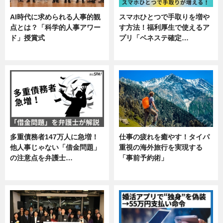
AI時代に求められる人事的観
スマホひとつで手取りを増や
点とは？「科学的人事アワー
す方法！福利厚生で使えるア
ド」授賞式
プリ「ベネステ確定…
ニュース
企業インタビュー
多重債務者147万人に急増！
仕事の疲れを癒やす！タイパ
他人事じゃない「借金問題」
重視の海外旅行を実現する
の注意点を弁護士…
「事前予約術」
専門家インタビュー
暮らし