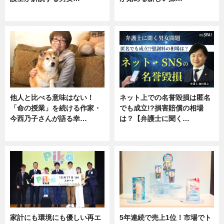
専門家インタビュー
ニュース
他人と比べる意味はない！
ネット上での名誉毀損は匿名
「命の授業」を続ける作家・
でも成立!?損害賠償の相場
今西乃子さんが語る幸…
は？【弁護士に聞く…
専門家インタビュー
専門家インタビュー
家計にも環境にも優しい再エ
5年連続で売上1位！市場でト