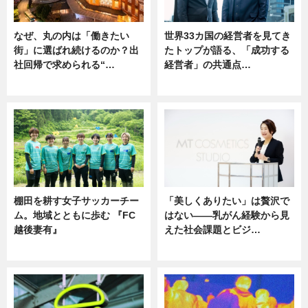
なぜ、丸の内は「働きたい
世界33カ国の経営者を見てき
街」に選ばれ続けるのか？出
たトップが語る、「成功する
社回帰で求められる“…
経営者」の共通点…
ニュース
ニュース
棚田を耕す女子サッカーチー
「美しくありたい」は贅沢で
ム。地域とともに歩む 『FC
はない――乳がん経験から見
越後妻有』
えた社会課題とビジ…
ニュース
ニュース