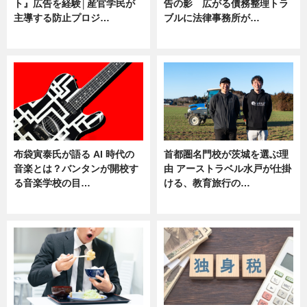
ト』広告を経験│産官学民が
告の影 広がる債務整理トラ
主導する防止プロジ…
ブルに法律事務所が…
ニュース
ニュース
布袋寅泰氏が語る AI 時代の
首都圏名門校が茨城を選ぶ理
音楽とは？バンタンが開校す
由 アーストラベル水戸が仕掛
る音楽学校の目…
ける、教育旅行の…
ニュース
ニュース