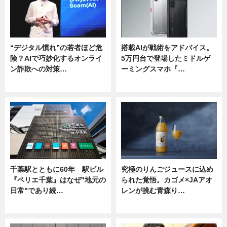
“デジタル慣れ”の若者ほど危
搭載AIが戦術をアドバイス。
険？AIで巧妙化するオンライ
5万円台で登場したミドルゲ
ン詐欺への対策…
ーミングスマホ『…
ニュース
ニュース
千葉駅とともに60年 駅ビル
究極のりんごジュースに込め
『ペリエ千葉』はなぜ"地元の
られた覚悟。カゴメ×JAアオ
日常"であり続…
レンが挑む青森り…
ニュース
ニュース