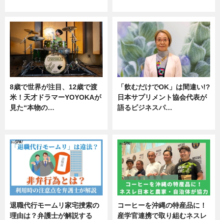
ニュース
ニュース
8歳で世界が注目、12歳で渡
「飲むだけでOK」は間違い!?
米！天才ドラマーYOYOKAが
日本サプリメント協会代表が
見た“本物の…
語るビジネスパ…
エンタメ
ニュース
退職代行モームリ家宅捜索の
コーヒーを沖縄の特産品に！
理由は？弁護士が解説する
産学官連携で取り組むネスレ