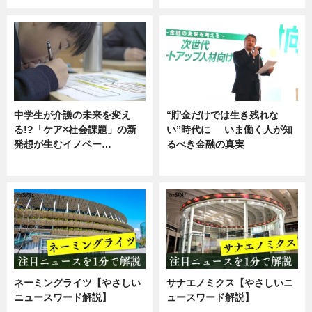
中学生が介護の未来を変え
“貯金だけでは生き残れな
る!?「ケア×社会課題」の新
い”時代に──いま働く人が知
発想が生むイノベー…
るべき金融の真実
ニュース
企業インタビュー
ネーミングライツ【やさしい
サナエノミクス【やさしいニ
ニュースワード解説】
ュースワード解説】