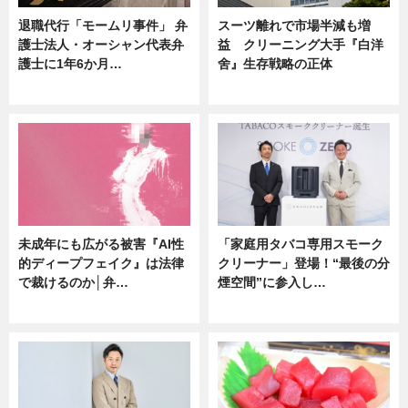
退職代行「モームリ事件」 弁
スーツ離れで市場半減も増
護士法人・オーシャン代表弁
益 クリーニング大手『白洋
護士に1年6か月…
舍』生存戦略の正体
ニュース
企業インタビュー
未成年にも広がる被害『AI性
「家庭用タバコ専用スモーク
的ディープフェイク』は法律
クリーナー」登場！“最後の分
で裁けるのか│弁…
煙空間”に参入し…
ニュース
ニュース