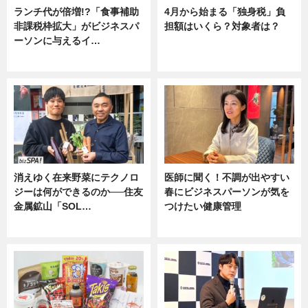
ランチ代が倍増!?「食事補助
4月から始まる「独身税」負
非課税枠拡大」がビジネスパ
担額はいくら？対象者は？
ーソンに与えるイ…
ニュース
ニュース
消えゆく在来野菜にテクノロ
医師に聞く！不調が出やすい
ジーは何ができるのか──住友
春にビジネスパーソンが気を
金属鉱山「SOL…
つけたい健康管理
ニュース
ニュース