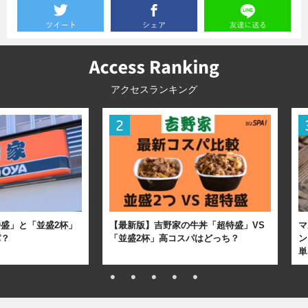
アクセスランキング
盛」と「並盛2杯」
【最新版】吉野家の牛丼「超特盛」VS
マ
パ？
「並盛2杯」高コスパはどっち？
ン
単