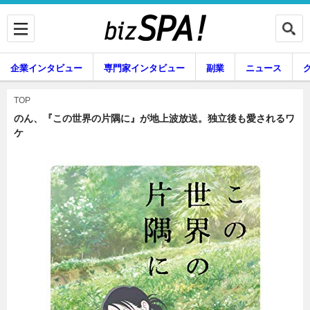
企業インタビュー
専門家インタビュー
副業
ニュース
暮らし
エンタメ
TOP
のん、『この世界の片隅に』が地上波放送。独立後も愛されるワ
ケ
企業インタビュー
専門家インタビュー
副業
ニュース
グルメ
スキル