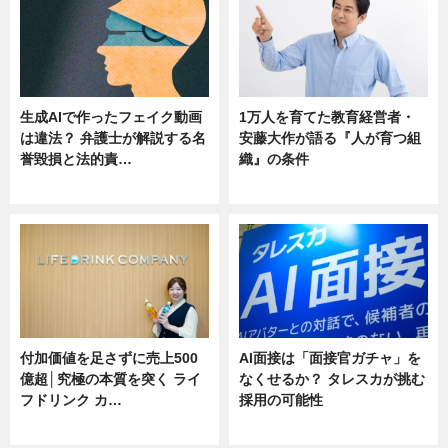
生成AIで作ったフェイク動画
1万人を育てた教育経営者・
は違法？ 弁護士が解説する名
安藤大作が語る『人が育つ組
誉毀損と法的責…
織』の条件
ニュース
ニュース
付加価値を足さずに売上500
AI面接は「面接官ガチャ」を
億超│究極の本質を突く ライ
なくせるか？ タレスカが挑む
フドリンク カ…
採用の可能性
ニュース
ニュース