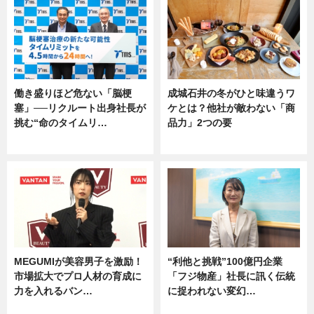
働き盛りほど危ない「脳梗
成城石井の冬がひと味違うワ
塞」──リクルート出身社長が
ケとは？他社が敵わない「商
挑む“命のタイムリ…
品力」2つの要
企業インタビュー
グルメ
MEGUMIが美容男子を激励！
“利他と挑戦”100億円企業
市場拡大でプロ人材の育成に
「フジ物産」社長に訊く伝統
力を入れるバン…
に捉われない変幻…
企業インタビュー
ニュース