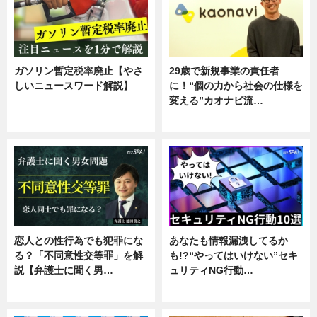
ガソリン暫定税率廃止【やさ
29歳で新規事業の責任者
しいニュースワード解説】
に！“個の力から社会の仕様を
変える”カオナビ流…
ニュース
企業インタビュー
恋人との性行為でも犯罪にな
あなたも情報漏洩してるか
る？「不同意性交等罪」を解
も!?“やってはいけない”セキ
説【弁護士に聞く男…
ュリティNG行動…
専門家インタビュー
専門家インタビュー