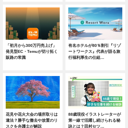
「初月から300万円売上げ」
有名ホテルが80％割引『リゾ
発見型EC・Temuが切り拓く
ートワークス』代表が語る旅
販路の常識
行福利厚生の仕組…
ニュース
ニュース
花見や花火大会の場所取りは
88歳現役イラストレーターが
違法？勝手な撤去や放置のリ
第一線で活躍し続けられる秘
スクを弁護士が解説
訣とは？田村セツ…