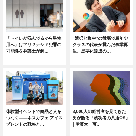
「トイレが混んでるから異性
“選択と集中”の徹底で最年少
用へ」はアリ？ナシ？犯罪の
クラスの代表が挑んだ事業再
可能性を弁護士が解…
生。黒字化達成の…
ニュース, 専門家インタビュー
ニュース
体験型イベントで商品と人を
3,000人の経営者を見てきた
つなぐ――ネスカフェ アイス
男が語る「成功者の共通OS」
ブレンドの戦略と…
│伊藤太一著…
ニュース
ニュース