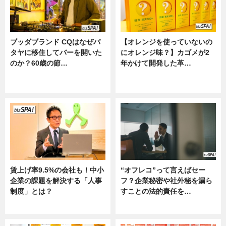
ブッダブランド CQはなぜパ
【オレンジを使っていないの
タヤに移住してバーを開いた
にオレンジ味？】カゴメが2
のか？60歳の節…
年かけて開発した革…
ニュース
グルメ, ニュース, 企業インタビュ
ー
賃上げ率9.5%の会社も！中小
“オフレコ”って言えばセー
企業の課題を解決する「人事
フ？企業秘密や社外秘を漏ら
制度」とは？
すことの法的責任を…
ニュース
ニュース, 専門家インタビュー