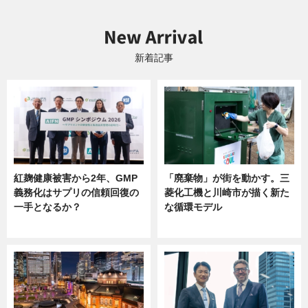
新着記事
紅麹健康被害から2年、GMP
「廃棄物」が街を動かす。三
義務化はサプリの信頼回復の
菱化工機と川崎市が描く新た
一手となるか？
な循環モデル
ニュース
ニュース