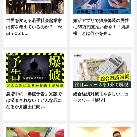
世界を変える若手社会起業家
婚活アプリで独身偽装の男性
は何を考えているのか？「Yo
に55万円支払い命令！「貞操
uth Co:L…
権」とは何かを弁…
スキル
専門家インタビュー
急増中の「爆破予告」冗談で
総合経済対策【やさしいニュ
は済まされない！どんな罪に
ースワード解説】
なるか弁護士に聞い…
ニュース
専門家インタビュー