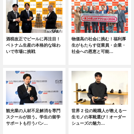
酒税改正でビールに再注目！
物価高の社会に挑む！福利厚
ベトナム生産の本格的な味わ
生がもたらす従業員・企業・
いで市場に挑戦
社会への恩恵と可能…
ニュース
ニュース
観光業の人材不足解消を専門
世界 2 位の靴職人が教える一
スクールが担う。学生の留学
生モノの革靴選び！オーダー
サポートも行うバン…
シューズの魅力…
ニュース, 企業インタビュー
ニュース, 専門家インタビュー