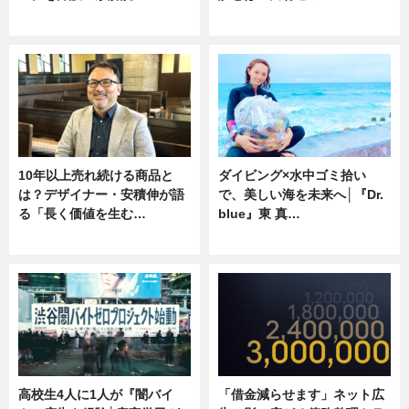
ニュース
専門家インタビュー
10年以上売れ続ける商品と
ダイビング×水中ゴミ拾い
は？デザイナー・安積伸が語
で、美しい海を未来へ│『Dr.
る「長く価値を生む…
blue』東 真…
ニュース
ニュース
高校生4人に1人が『闇バイ
「借金減らせます」ネット広