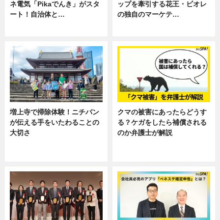
ネ電気「Pikaでんき」がスタ
ップを牽引する花王・ビオレ
ート！自治体と…
の独自のマーケテ…
ニュース
ニュース, 暮らし
増上寺で掃除体験！ニチバン
クマの被害にあったらどうす
が伝える手をいたわることの
る？ケガをしたら補償される
大切さ
のか弁護士が解説
ニュース, 企業インタビュー, 暮ら
専門家インタビュー
し