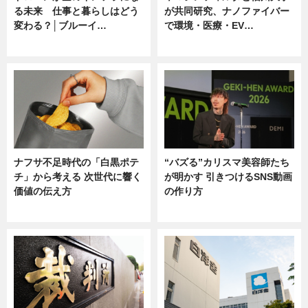
る未来 仕事と暮らしはどう
が共同研究、ナノファイバー
変わる？│ブルーイ…
で環境・医療・EV…
ニュース
ニュース
ナフサ不足時代の「白黒ポテ
“バズる”カリスマ美容師たち
チ」から考える 次世代に響く
が明かす 引きつけるSNS動画
価値の伝え方
の作り方
ニュース
ニュース