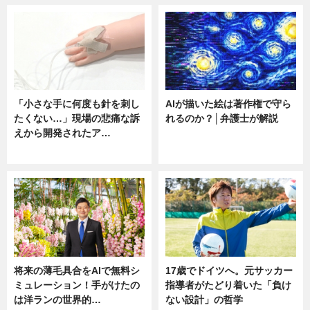
「小さな手に何度も針を刺し
AIが描いた絵は著作権で守ら
たくない…」現場の悲痛な訴
れるのか？│弁護士が解説
えから開発されたア…
ニュース
ニュース
将来の薄毛具合をAIで無料シ
17歳でドイツへ。元サッカー
ミュレーション！手がけたの
指導者がたどり着いた「負け
は洋ランの世界的…
ない設計」の哲学