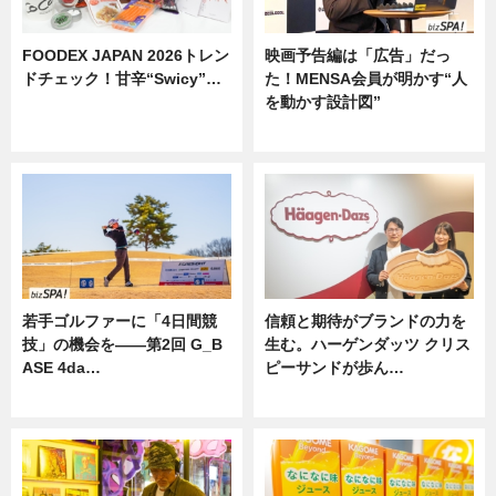
FOODEX JAPAN 2026トレン
映画予告編は「広告」だっ
ドチェック！甘辛“Swicy”…
た！MENSA会員が明かす“人
を動かす設計図”
ニュース
ニュース
若手ゴルファーに「4日間競
信頼と期待がブランドの力を
技」の機会を——第2回 G_B
生む。ハーゲンダッツ クリス
ASE 4da…
ピーサンドが歩ん…
ニュース
ニュース