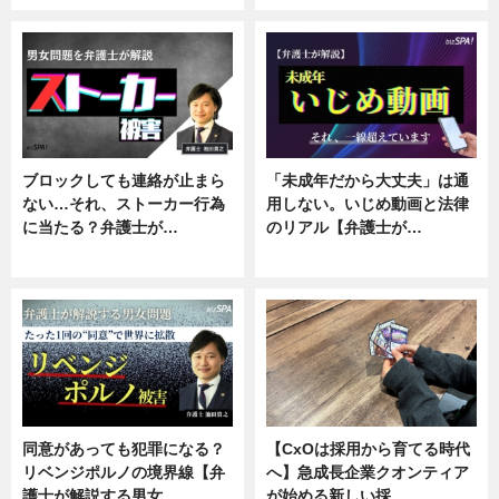
ブロックしても連絡が止まら
「未成年だから大丈夫」は通
ない…それ、ストーカー行為
用しない。いじめ動画と法律
に当たる？弁護士が…
のリアル【弁護士が…
ニュース, 専門家インタビュー
ニュース, 専門家インタビュー
同意があっても犯罪になる？
【CxOは採用から育てる時代
リベンジポルノの境界線【弁
へ】急成長企業クオンティア
護士が解説する男女…
が始める新しい採…