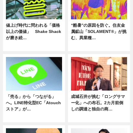
値上げ時代に問われる「価格
“酷暑”の原因を防ぐ。住友金
以上の価値」 Shake Shack
属鉱山「SOLAMENT®」が挑
が磨き続…
む、異業種…
ニュース
ニュース
「売る」から「つながる」
成城石井が挑む「ロングサマ
へ。LINE特化型EC「Atouch
ー化」への布石。2カ月前倒
ストア」が…
しの調達と独自の商…
ニュース
ニュース