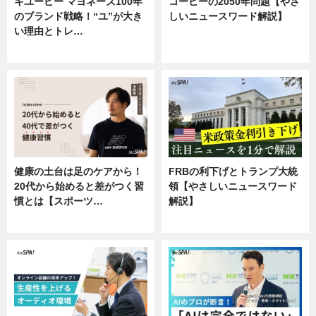
キユーピー マヨネーズ100年
コーヒーの2050年問題【やさ
のブランド戦略！“ユ”が大き
しいニュースワード解説】
い理由とトレ…
ニュース
企業インタビュー
健康の土台は足のケアから！
FRBの利下げとトランプ大統
20代から始めると差がつく習
領【やさしいニュースワード
慣とは【スポーツ…
解説】
専門家インタビュー
ニュース