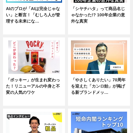
AIのプロが「AIは完全じゃな
「シヤチハタ」って商品名じ
い」と断言！「むしろ人が管
ゃなかった!? 100年企業の意
理する未来にな…
外な真実
企業インタビュー
企業インタビュー
「ポッキー」が生まれ変わっ
「やさしくありたい」70周年
た！リニューアルの中身と不
を迎えた「カンロ飴」が掲げ
変の人気のワケ
る新ブランドメッ…
グルメ
企業インタビュー