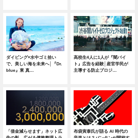
専門家インタビュー
ニュース
ダイビング×水中ゴミ拾い
高校生4人に1人が『闇バイ
で、美しい海を未来へ│『Dr.
ト』広告を経験│産官学民が
blue』東 真…
主導する防止プロジ…
ニュース
ニュース
「借金減らせます」ネット広
布袋寅泰氏が語る AI 時代の
告の影 広がる債務整理トラ
音楽とは？バンタンが開校す