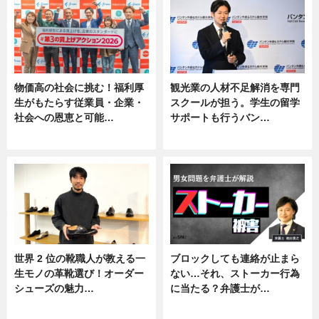
物価高の社会に挑む！福利厚
観光業の人材不足解消を専門
生がもたらす従業員・企業・
スクールが担う。学生の留学
社会への恩恵と可能…
サポートも行うバン…
ニュース
ニュース, 企業インタビュー
世界 2 位の靴職人が教える一
ブロックしても連絡が止まら
生モノの革靴選び！オーダー
ない…それ、ストーカー行為
シューズの魅力…
に当たる？弁護士が…
ニュース, 専門家インタビュー
ニュース, 専門家インタビュー