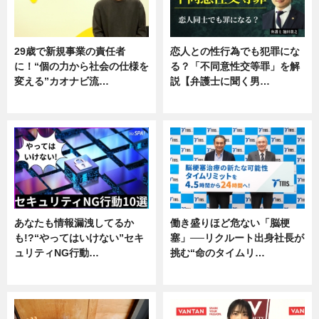
29歳で新規事業の責任者
恋人との性行為でも犯罪にな
に！“個の力から社会の仕様を
る？「不同意性交等罪」を解
変える”カオナビ流…
説【弁護士に聞く男…
企業インタビュー
専門家インタビュー
あなたも情報漏洩してるか
働き盛りほど危ない「脳梗
も!?“やってはいけない”セキ
塞」──リクルート出身社長が
ュリティNG行動…
挑む“命のタイムリ…
専門家インタビュー
企業インタビュー