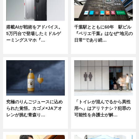
搭載AIが戦術をアドバイス。
千葉駅とともに60年 駅ビル
5万円台で登場したミドルゲ
『ペリエ千葉』はなぜ"地元の
ーミングスマホ『…
日常"であり続…
ニュース
ニュース
究極のりんごジュースに込め
「トイレが混んでるから異性
られた覚悟。カゴメ×JAアオ
用へ」はアリ？ナシ？犯罪の
レンが挑む青森り…
可能性を弁護士が解…
ニュース
ニュース, 専門家インタビュー