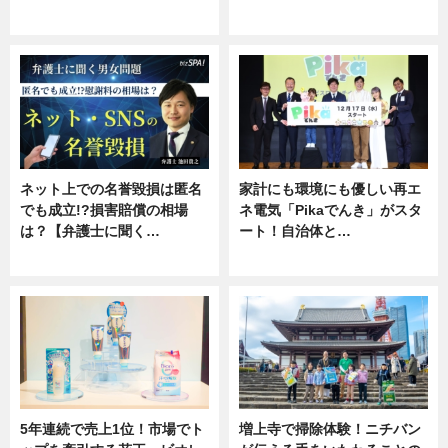
ニュース
専門家インタビュー
ネット上での名誉毀損は匿名
家計にも環境にも優しい再エ
でも成立!?損害賠償の相場
ネ電気「Pikaでんき」がスタ
は？【弁護士に聞く…
ート！自治体と…
専門家インタビュー
ニュース
5年連続で売上1位！市場でト
増上寺で掃除体験！ニチバン