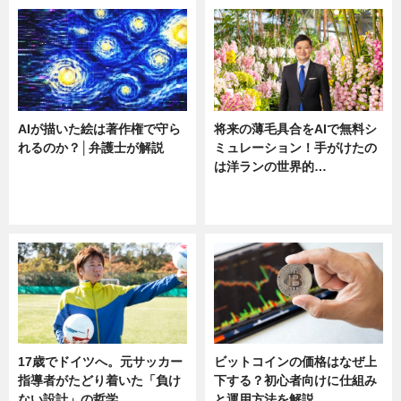
AIが描いた絵は著作権で守ら
将来の薄毛具合をAIで無料シ
れるのか？│弁護士が解説
ミュレーション！手がけたの
は洋ランの世界的…
ニュース
ニュース
sponsored by 河野メリクロン
17歳でドイツへ。元サッカー
ビットコインの価格はなぜ上
指導者がたどり着いた「負け
下する？初心者向けに仕組み
ない設計」の哲学
と運用方法を解説