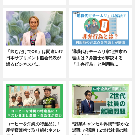
エンタメ
「飲むだけでOK」は間違い!?
退職代行モームリ家宅捜索の
日本サプリメント協会代表が
理由は？弁護士が解説する
語るビジネスパ…
「非弁行為」と利用時…
ニュース
専門家インタビュー
コーヒーを沖縄の特産品に！
“残業キャンセル界隈”“静かな
産学官連携で取り組むネスレ
退職”が話題！Z世代社員の離