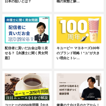
日本の狙いとは？
職の実態と解…
企業インタビュー
企業インタビュー
配信者に貢いだお金は取り戻
キユーピー マヨネーズ100年
せる？【弁護士に聞く男女問
のブランド戦略！“ユ”が大き
題】
い理由とトレ…
専門家インタビュー
企業インタビュー
コーヒーの2050年問題【やさ
健康の土台は足のケアから！