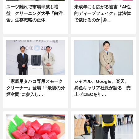
スーツ離れで市場半減も増
未成年にも広がる被害『AI性
益 クリーニング大手『白洋
的ディープフェイク』は法律
舍』生存戦略の正体
で裁けるのか│弁…
企業インタビュー
ニュース
「家庭用タバコ専用スモーク
シャネル、Google、楽天、
クリーナー」登場！“最後の分
異色キャリア社長が語る 売
煙空間”に参入し…
上ゼロECを年…
ニュース
ニュース