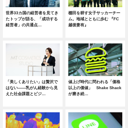
世界33カ国の経営者を見てき
棚田を耕す女子サッカーチー
たトップが語る、「成功する
ム。地域とともに歩む 『FC
経営者」の共通点…
越後妻有』
ニュース
ニュース
「美しくありたい」は贅沢で
値上げ時代に問われる「価格
はない――乳がん経験から見
以上の価値」 Shake Shack
えた社会課題とビジ…
が磨き続…
ニュース
ニュース