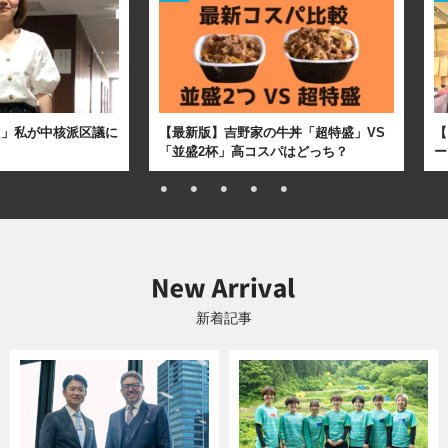
た」私が中核派区議に
【最新版】吉野家の牛丼「超特盛」VS
【
「並盛2杯」高コスパはどっち？
ー
新着記事