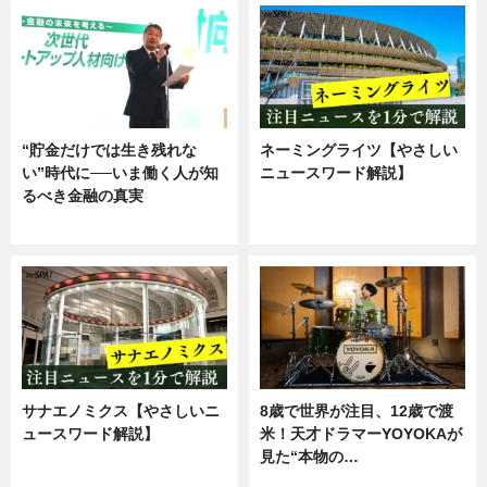
“貯金だけでは生き残れな
ネーミングライツ【やさしい
い”時代に──いま働く人が知
ニュースワード解説】
るべき金融の真実
ニュース
企業インタビュー
サナエノミクス【やさしいニ
8歳で世界が注目、12歳で渡
ュースワード解説】
米！天才ドラマーYOYOKAが
見た“本物の…
ニュース