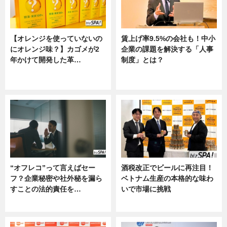
【オレンジを使っていないの
賃上げ率9.5%の会社も！中小
にオレンジ味？】カゴメが2
企業の課題を解決する「人事
年かけて開発した革…
制度」とは？
グルメ, ニュース, 企業インタビュ
ニュース
ー
“オフレコ”って言えばセー
酒税改正でビールに再注目！
フ？企業秘密や社外秘を漏ら
ベトナム生産の本格的な味わ
すことの法的責任を…
いで市場に挑戦
ニュース, 専門家インタビュー
ニュース