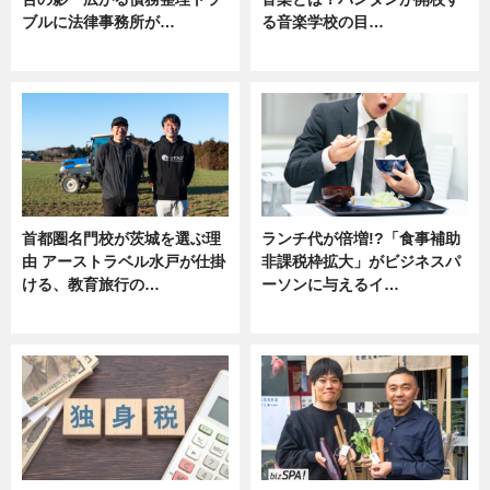
ブルに法律事務所が…
る音楽学校の目…
ニュース
ニュース
首都圏名門校が茨城を選ぶ理
ランチ代が倍増!?「食事補助
由 アーストラベル水戸が仕掛
非課税枠拡大」がビジネスパ
ける、教育旅行の…
ーソンに与えるイ…
ニュース
ニュース