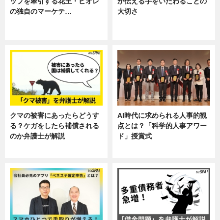
ップを牽引する花王・ビオレ
が伝える手をいたわることの
の独自のマーケテ…
大切さ
ニュース, 暮らし
ニュース, 企業インタビュー, 暮ら
し
クマの被害にあったらどうす
AI時代に求められる人事的観
る？ケガをしたら補償される
点とは？「科学的人事アワー
のか弁護士が解説
ド」授賞式
専門家インタビュー
ニュース