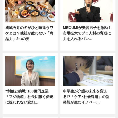
成城石井の冬がひと味違うワ
MEGUMIが美容男子を激励！
ケとは？他社が敵わない「商
市場拡大でプロ人材の育成に
品力」2つの要
力を入れるバン…
グルメ
企業インタビュー
“利他と挑戦”100億円企業
中学生が介護の未来を変え
「フジ物産」社長に訊く伝統
る!?「ケア×社会課題」の新
に捉われない変幻…
発想が生むイノベー…
ニュース
ニュース