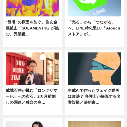
“酷暑”の原因を防ぐ。住友金
「売る」から「つながる」
属鉱山「SOLAMENT®」が挑
へ。LINE特化型EC「Atouch
む、異業種…
ストア」が…
ニュース
ニュース
成城石井が挑む「ロングサマ
生成AIで作ったフェイク動画
ー化」への布石。2カ月前倒
は違法？ 弁護士が解説する名
しの調達と独自の商…
誉毀損と法的責…
ニュース
ニュース