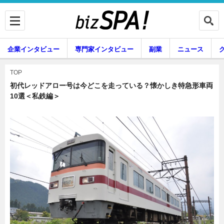
企業インタビュー
専門家インタビュー
副業
ニュース
暮らし
エンタメ
TOP
初代レッドアロー号は今どこを走っている？懐かしき特急形車両
10選＜私鉄編＞
企業インタビュー
専門家インタビュー
副業
ニュース
グルメ
スキル