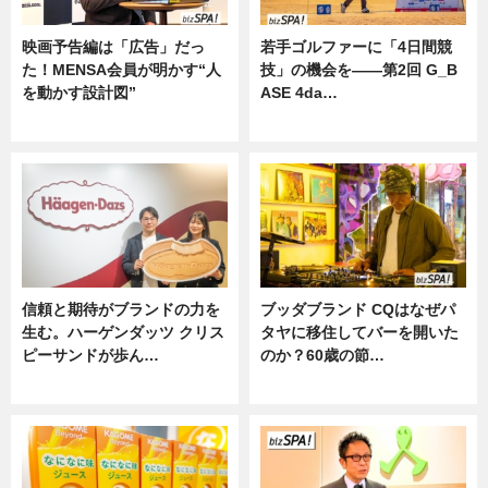
映画予告編は「広告」だっ
若手ゴルファーに「4日間競
た！MENSA会員が明かす“人
技」の機会を——第2回 G_B
を動かす設計図”
ASE 4da…
ニュース
ニュース
信頼と期待がブランドの力を
ブッダブランド CQはなぜパ
生む。ハーゲンダッツ クリス
タヤに移住してバーを開いた
ピーサンドが歩ん…
のか？60歳の節…
ニュース
ニュース