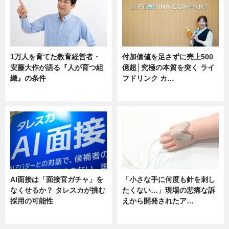
1万人を育てた教育経営者・
付加価値を足さずに売上500
安藤大作が語る『人が育つ組
億超│究極の本質を突く ライ
織』の条件
フドリンク カ…
ニュース
ニュース
AI面接は「面接官ガチャ」を
「小さな手に何度も針を刺し
なくせるか？ タレスカが挑む
たくない…」現場の悲痛な訴
採用の可能性
えから開発されたア…
ニュース
ニュース