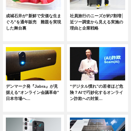
成城石井が"新鮮で安価な生ま
社員旅行のニーズが約7割増│
ぐろ"を通年販売 難題を実現
近ツー調査から見える実施の
した舞台裏
理由と企業戦略
ニュース
ニュース
デンマーク発『Jabra』が見
“デジタル慣れ”の若者ほど危
据える“オンライン会議革命”
険？AIで巧妙化するオンライ
日本市場へ…
ン詐欺への対策…
ニュース
ニュース