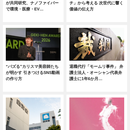
が共同研究、ナノファイバー
チ」から考える 次世代に響く
で環境・医療・EV…
価値の伝え方
ニュース
ニュース
“バズる”カリスマ美容師たち
退職代行「モームリ事件」 弁
が明かす 引きつけるSNS動画
護士法人・オーシャン代表弁
の作り方
護士に1年6か月…
ニュース
ニュース