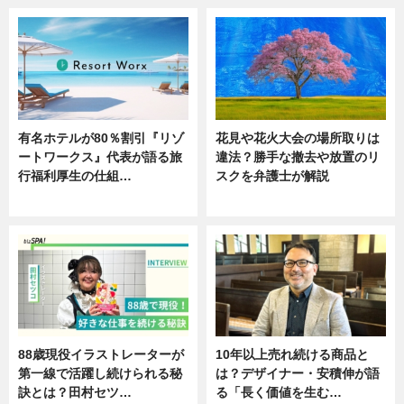
有名ホテルが80％割引『リゾ
花見や花火大会の場所取りは
ートワークス』代表が語る旅
違法？勝手な撤去や放置のリ
行福利厚生の仕組…
スクを弁護士が解説
ニュース
ニュース
88歳現役イラストレーターが
10年以上売れ続ける商品と
第一線で活躍し続けられる秘
は？デザイナー・安積伸が語
訣とは？田村セツ…
る「長く価値を生む…