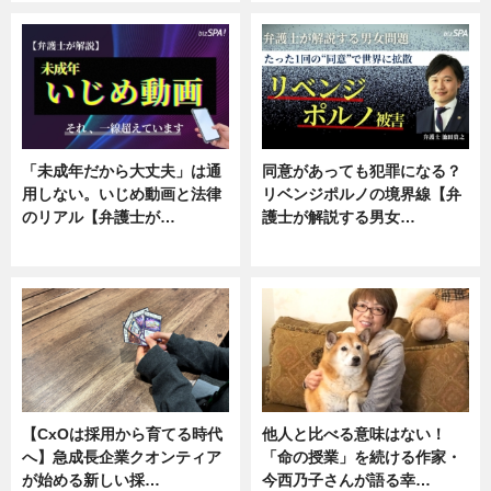
「未成年だから大丈夫」は通
同意があっても犯罪になる？
用しない。いじめ動画と法律
リベンジポルノの境界線【弁
のリアル【弁護士が…
護士が解説する男女…
ニュース, 専門家インタビュー
専門家インタビュー
【CxOは採用から育てる時代
他人と比べる意味はない！
へ】急成長企業クオンティア
「命の授業」を続ける作家・
が始める新しい採…
今西乃子さんが語る幸…