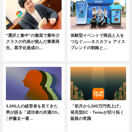
“選択と集中”の徹底で最年少
体験型イベントで商品と人を
クラスの代表が挑んだ事業再
つなぐ――ネスカフェ アイス
生。黒字化達成の…
ブレンドの戦略と…
ニュース
ニュース
3,000人の経営者を見てきた
「初月から300万円売上げ」
男が語る「成功者の共通OS」
発見型EC・Temuが切り拓く
│伊藤太一著…
販路の常識
ニュース
ニュース