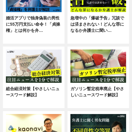
婚活アプリで独身偽装の男性
急増中の「爆破予告」冗談で
に55万円支払い命令！「貞操
は済まされない！どんな罪に
権」とは何かを弁…
なるか弁護士に聞い…
専門家インタビュー
専門家インタビュー
総合経済対策【やさしいニュ
ガソリン暫定税率廃止【やさ
ースワード解説】
しいニュースワード解説】
ニュース
ニュース