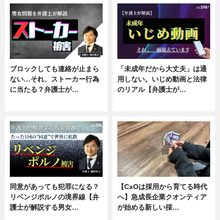
ブロックしても連絡が止まら
「未成年だから大丈夫」は通
ない…それ、ストーカー行為
用しない。いじめ動画と法律
に当たる？弁護士が…
のリアル【弁護士が…
ニュース, 専門家インタビュー
ニュース, 専門家インタビュー
同意があっても犯罪になる？
【CxOは採用から育てる時代
リベンジポルノの境界線【弁
へ】急成長企業クオンティア
護士が解説する男女…
が始める新しい採…