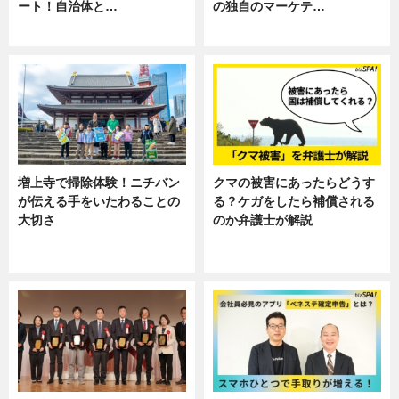
ート！自治体と…
の独自のマーケテ…
ニュース
ニュース, 暮らし
増上寺で掃除体験！ニチバン
クマの被害にあったらどうす
が伝える手をいたわることの
る？ケガをしたら補償される
大切さ
のか弁護士が解説
ニュース, 企業インタビュー, 暮ら
専門家インタビュー
し