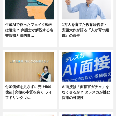
生成AIで作ったフェイク動画
1万人を育てた教育経営者・
は違法？ 弁護士が解説する名
安藤大作が語る『人が育つ組
誉毀損と法的責…
織』の条件
ニュース
ニュース
付加価値を足さずに売上500
AI面接は「面接官ガチャ」を
億超│究極の本質を突く ライ
なくせるか？ タレスカが挑む
フドリンク カ…
採用の可能性
ニュース
ニュース