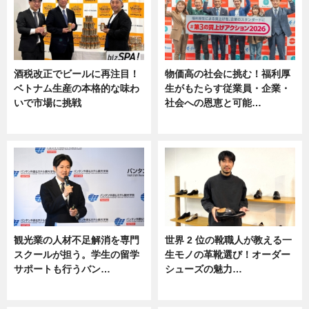
酒税改正でビールに再注目！
物価高の社会に挑む！福利厚
ベトナム生産の本格的な味わ
生がもたらす従業員・企業・
いで市場に挑戦
社会への恩恵と可能…
ニュース
ニュース
観光業の人材不足解消を専門
世界 2 位の靴職人が教える一
スクールが担う。学生の留学
生モノの革靴選び！オーダー
サポートも行うバン…
シューズの魅力…
ニュース, 企業インタビュー
ニュース, 専門家インタビュー