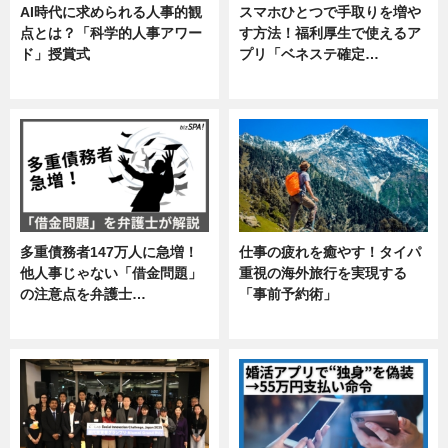
AI時代に求められる人事的観
スマホひとつで手取りを増や
点とは？「科学的人事アワー
す方法！福利厚生で使えるア
ド」授賞式
プリ「ベネステ確定…
ニュース
企業インタビュー
多重債務者147万人に急増！
仕事の疲れを癒やす！タイパ
他人事じゃない「借金問題」
重視の海外旅行を実現する
の注意点を弁護士…
「事前予約術」
専門家インタビュー
暮らし