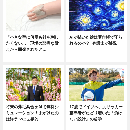
「小さな手に何度も針を刺し
AIが描いた絵は著作権で守ら
たくない…」現場の悲痛な訴
れるのか？│弁護士が解説
えから開発されたア…
ニュース
ニュース
将来の薄毛具合をAIで無料シ
17歳でドイツへ。元サッカー
ミュレーション！手がけたの
指導者がたどり着いた「負け
は洋ランの世界的…
ない設計」の哲学
ニュース
ニュース