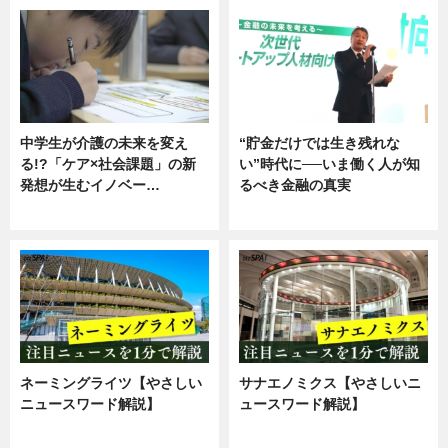
中学生が介護の未来を変え
“貯金だけでは生き残れな
る!?「ケア×社会課題」の新
い”時代に──いま働く人が知
発想が生むイノベー…
るべき金融の真実
ニュース
企業インタビュー
ネーミングライツ【やさしい
サナエノミクス【やさしいニ
ニュースワード解説】
ュースワード解説】
ニュース
ニュース