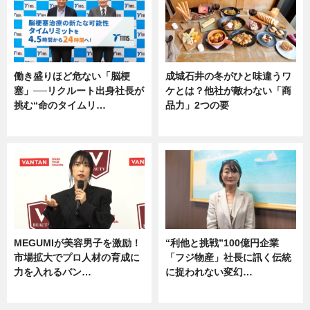
働き盛りほど危ない「脳梗
成城石井の冬がひと味違うワ
塞」──リクルート出身社長が
ケとは？他社が敵わない「商
挑む“命のタイムリ…
品力」2つの要
企業インタビュー
グルメ
MEGUMIが美容男子を激励！
“利他と挑戦”100億円企業
市場拡大でプロ人材の育成に
「フジ物産」社長に訊く伝統
力を入れるバン…
に捉われない変幻…
企業インタビュー
ニュース