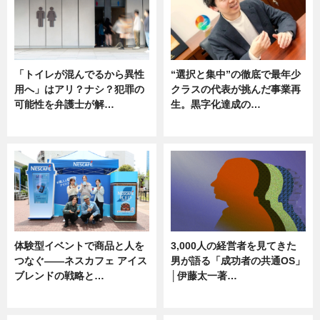
「トイレが混んでるから異性
“選択と集中”の徹底で最年少
用へ」はアリ？ナシ？犯罪の
クラスの代表が挑んだ事業再
可能性を弁護士が解…
生。黒字化達成の…
ニュース, 専門家インタビュー
ニュース
体験型イベントで商品と人を
3,000人の経営者を見てきた
つなぐ――ネスカフェ アイス
男が語る「成功者の共通OS」
ブレンドの戦略と…
│伊藤太一著…
ニュース
ニュース