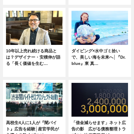
ニュース
専門家インタビュー
10年以上売れ続ける商品と
ダイビング×水中ゴミ拾い
は？デザイナー・安積伸が語
で、美しい海を未来へ│『Dr.
る「長く価値を生む…
blue』東 真…
ニュース
ニュース
高校生4人に1人が『闇バイ
「借金減らせます」ネット広
ト』広告を経験│産官学民が
告の影 広がる債務整理トラ