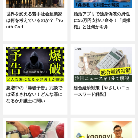
世界を変える若手社会起業家
婚活アプリで独身偽装の男性
は何を考えているのか？「Yo
に55万円支払い命令！「貞操
uth Co:L…
権」とは何かを弁…
スキル
専門家インタビュー
急増中の「爆破予告」冗談で
総合経済対策【やさしいニュ
は済まされない！どんな罪に
ースワード解説】
なるか弁護士に聞い…
ニュース
専門家インタビュー