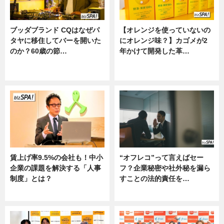
ブッダブランド CQはなぜパ
【オレンジを使っていないの
タヤに移住してバーを開いた
にオレンジ味？】カゴメが2
のか？60歳の節…
年かけて開発した革…
ニュース
グルメ, ニュース, 企業インタビュ
ー
賃上げ率9.5%の会社も！中小
“オフレコ”って言えばセー
企業の課題を解決する「人事
フ？企業秘密や社外秘を漏ら
制度」とは？
すことの法的責任を…
ニュース
ニュース, 専門家インタビュー