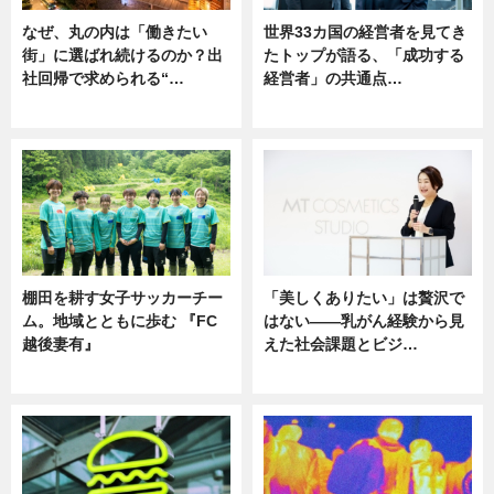
なぜ、丸の内は「働きたい
世界33カ国の経営者を見てき
街」に選ばれ続けるのか？出
たトップが語る、「成功する
社回帰で求められる“…
経営者」の共通点…
ニュース
ニュース
棚田を耕す女子サッカーチー
「美しくありたい」は贅沢で
ム。地域とともに歩む 『FC
はない――乳がん経験から見
越後妻有』
えた社会課題とビジ…
ニュース
ニュース