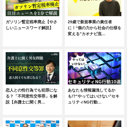
ガソリン暫定税率廃止【やさ
29歳で新規事業の責任者
しいニュースワード解説】
に！“個の力から社会の仕様を
変える”カオナビ流…
ニュース
企業インタビュー
恋人との性行為でも犯罪にな
あなたも情報漏洩してるか
る？「不同意性交等罪」を解
も!?“やってはいけない”セキ
説【弁護士に聞く男…
ュリティNG行動…
専門家インタビュー
専門家インタビュー