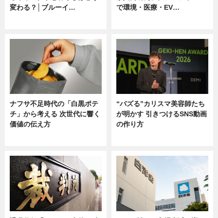
変わる？│ブルーイ…
で環境・医療・EV…
ニュース
ニュース
ナフサ不足時代の「白黒ポテ
“バズる”カリスマ美容師たち
チ」から考える 次世代に響く
が明かす 引きつけるSNS動画
価値の伝え方
の作り方
ニュース
ニュース