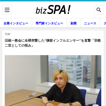
企業インタビュー
専門家インタビュー
副業
ニュース
暮らし
エンタメ
TOP
旧統一教会に全裸突撃した“煉獄インフルエンサー”を直撃「宗教
二世としての恨み」
企業インタビュー
専門家インタビュー
副業
ニュース
グルメ
スキル