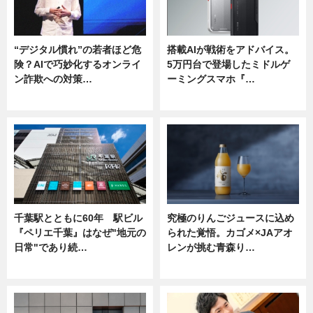
“デジタル慣れ”の若者ほど危
搭載AIが戦術をアドバイス。
険？AIで巧妙化するオンライ
5万円台で登場したミドルゲ
ン詐欺への対策…
ーミングスマホ『…
ニュース
ニュース
千葉駅とともに60年 駅ビル
究極のりんごジュースに込め
『ペリエ千葉』はなぜ"地元の
られた覚悟。カゴメ×JAアオ
日常"であり続…
レンが挑む青森り…
ニュース
ニュース