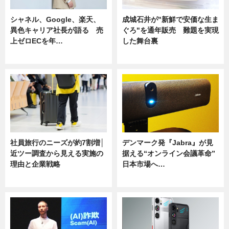
シャネル、Google、楽天、
成城石井が"新鮮で安価な生ま
異色キャリア社長が語る 売
ぐろ"を通年販売 難題を実現
上ゼロECを年…
した舞台裏
ニュース
ニュース
社員旅行のニーズが約7割増│
デンマーク発『Jabra』が見
近ツー調査から見える実施の
据える“オンライン会議革命”
理由と企業戦略
日本市場へ…
ニュース
ニュース