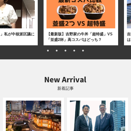
た」私が中核派区議に
【最新版】吉野家の牛丼「超特盛」VS
吉
「並盛2杯」高コスパはどっち？
は
新着記事