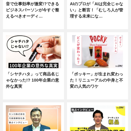
音で仕事効率が激変!?できる
AIのプロが「AIは完全じゃな
ビジネスパーソンが今すぐ整
い」と断言！「むしろ人が管
えるべきオーディ…
理する未来にな…
企業インタビュー
企業インタビュー
「シヤチハタ」って商品名じ
「ポッキー」が生まれ変わっ
ゃなかった!? 100年企業の意
た！リニューアルの中身と不
外な真実
変の人気のワケ
企業インタビュー
グルメ