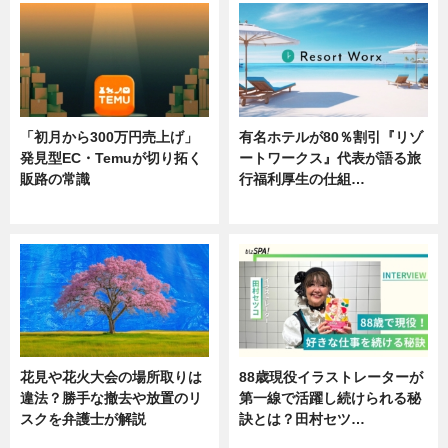
「初月から300万円売上げ」
有名ホテルが80％割引『リゾ
発見型EC・Temuが切り拓く
ートワークス』代表が語る旅
販路の常識
行福利厚生の仕組…
ニュース
ニュース
花見や花火大会の場所取りは
88歳現役イラストレーターが
違法？勝手な撤去や放置のリ
第一線で活躍し続けられる秘
スクを弁護士が解説
訣とは？田村セツ…