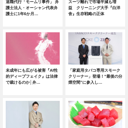
退職代行「モームリ事件」 弁
スーツ離れで市場半減も増
護士法人・オーシャン代表弁
益 クリーニング大手『白洋
護士に1年6か月…
舍』生存戦略の正体
ニュース
企業インタビュー
未成年にも広がる被害『AI性
「家庭用タバコ専用スモーク
的ディープフェイク』は法律
クリーナー」登場！“最後の分
で裁けるのか│弁…
煙空間”に参入し…
ニュース
ニュース