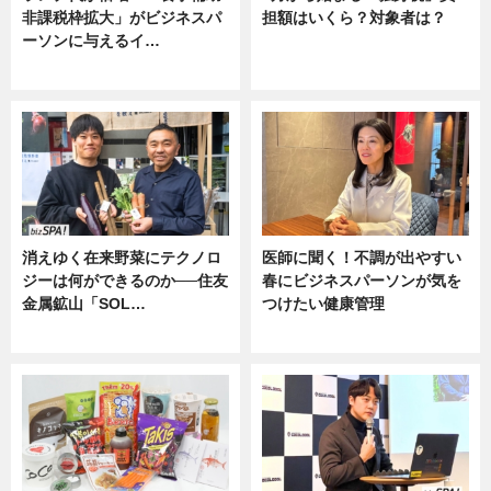
非課税枠拡大」がビジネスパ
担額はいくら？対象者は？
ーソンに与えるイ…
ニュース
ニュース
消えゆく在来野菜にテクノロ
医師に聞く！不調が出やすい
ジーは何ができるのか──住友
春にビジネスパーソンが気を
金属鉱山「SOL…
つけたい健康管理
ニュース
ニュース