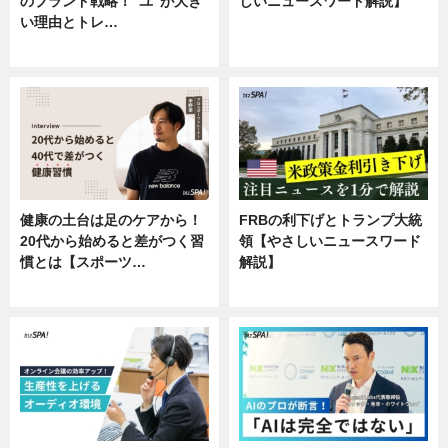
のブランド戦略！“ユ”が大き
しいニュースワード解説】
い理由とトレ…
ニュース
企業インタビュー
健康の土台は足のケアから！
FRBの利下げとトランプ大統
20代から始めると差がつく習
領【やさしいニュースワード
慣とは【スポーツ…
解説】
専門家インタビュー
ニュース