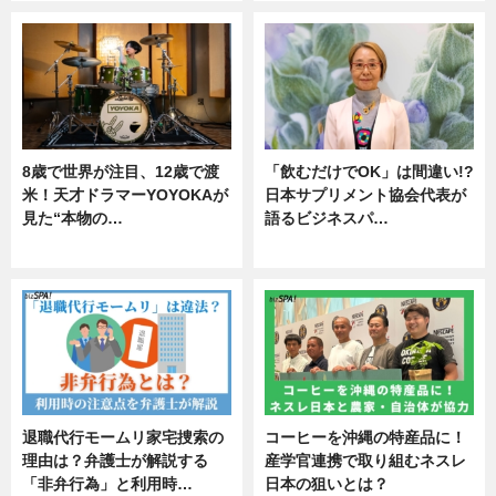
8歳で世界が注目、12歳で渡
「飲むだけでOK」は間違い!?
米！天才ドラマーYOYOKAが
日本サプリメント協会代表が
見た“本物の…
語るビジネスパ…
エンタメ
ニュース
退職代行モームリ家宅捜索の
コーヒーを沖縄の特産品に！
理由は？弁護士が解説する
産学官連携で取り組むネスレ
「非弁行為」と利用時…
日本の狙いとは？