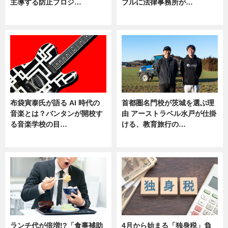
主導する防止プロジ…
ブルに法律事務所が…
ニュース
ニュース
布袋寅泰氏が語る AI 時代の
首都圏名門校が茨城を選ぶ理
音楽とは？バンタンが開校す
由 アーストラベル水戸が仕掛
る音楽学校の目…
ける、教育旅行の…
ニュース
ニュース
ランチ代が倍増!?「食事補助
4月から始まる「独身税」負