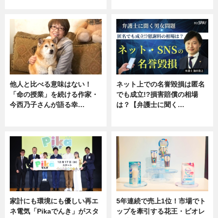
専門家インタビュー
ニュース
他人と比べる意味はない！
ネット上での名誉毀損は匿名
「命の授業」を続ける作家・
でも成立!?損害賠償の相場
今西乃子さんが語る幸…
は？【弁護士に聞く…
専門家インタビュー
専門家インタビュー
家計にも環境にも優しい再エ
5年連続で売上1位！市場でト
ネ電気「Pikaでんき」がスタ
ップを牽引する花王・ビオレ