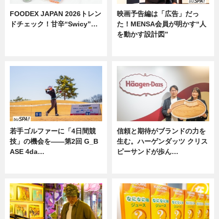
FOODEX JAPAN 2026トレン
映画予告編は「広告」だっ
ドチェック！甘辛“Swicy”…
た！MENSA会員が明かす“人
を動かす設計図”
ニュース
ニュース
若手ゴルファーに「4日間競
信頼と期待がブランドの力を
技」の機会を——第2回 G_B
生む。ハーゲンダッツ クリス
ASE 4da…
ピーサンドが歩ん…
ニュース
ニュース