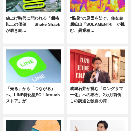
値上げ時代に問われる「価格
“酷暑”の原因を防ぐ。住友金
以上の価値」 Shake Shack
属鉱山「SOLAMENT®」が挑
が磨き続…
む、異業種…
ニュース
ニュース
「売る」から「つながる」
成城石井が挑む「ロングサマ
へ。LINE特化型EC「Atouch
ー化」への布石。2カ月前倒
ストア」が…
しの調達と独自の商…
ニュース
ニュース