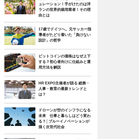
ュレーション！手がけたのは洋
ランの世界的栽培業者！その理
由とは
17歳でドイツへ。元サッカー指
導者がたどり着いた「負けない
設計」の哲学
ビットコインの価格はなぜ上下
する？初心者向けに仕組みと運
用方法を解説
HR EXPO主催者が語る 総務・
人事・教育の最新トレンドと
は？
ドローンが空のインフラになる
未来 仕事と暮らしはどう変わ
る？│ブルーイノベーションが
描く次世代社会