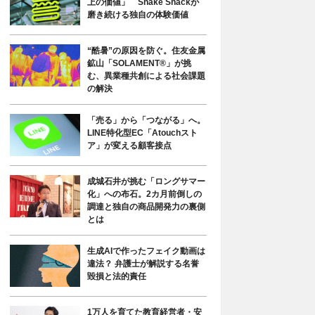
上の価値」 Shake Shackが
磨き続ける独自の体験価値
“酷暑”の原因を防ぐ。住友金属
鉱山「SOLAMENT®」が挑
む、異業種共創による社会課題
の解決
「売る」から「つながる」へ。
LINE特化型EC「Atouchスト
ア」が変える顧客接点
成城石井が挑む「ロングサマー
化」への布石。2カ月前倒しの
調達と独自の商品開発力の裏側
とは
生成AIで作ったフェイク動画は
違法？ 弁護士が解説する名誉
毀損と法的責任
1万人を育てた教育経営者・安