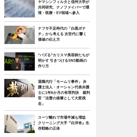
ヤマシンフィルタと信州大学が
共同研究、ナノファイバーで環
境・医療・EV領域へ参入
ナフサ不足時代の「白黒ポテ
チ」から考える 次世代に響く
価値の伝え方
“バズる”カリスマ美容師たちが
明かす 引きつけるSNS動画の
作り方
退職代行「モームリ事件」 弁
護士法人・オーシャン代表弁護
士に1年6か月の有罪判決 裁判
官「法曹の後輩として大変残
念」
スーツ離れで市場半減も増益
クリーニング大手『白洋舍』生
存戦略の正体