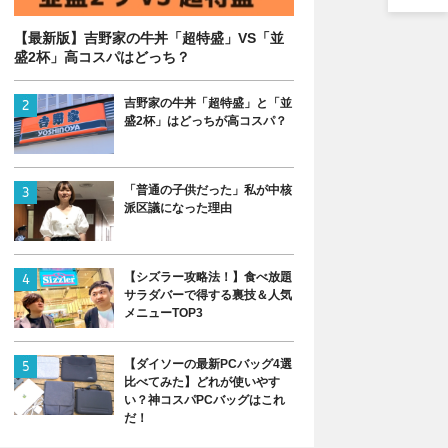
【最新版】吉野家の牛丼「超特盛」VS「並
盛2杯」高コスパはどっち？
吉野家の牛丼「超特盛」と「並
盛2杯」はどっちが高コスパ？
「普通の子供だった」私が中核
派区議になった理由
【シズラー攻略法！】食べ放題
サラダバーで得する裏技＆人気
メニューTOP3
【ダイソーの最新PCバッグ4選
比べてみた】どれが使いやす
い？神コスパPCバッグはこれ
だ！