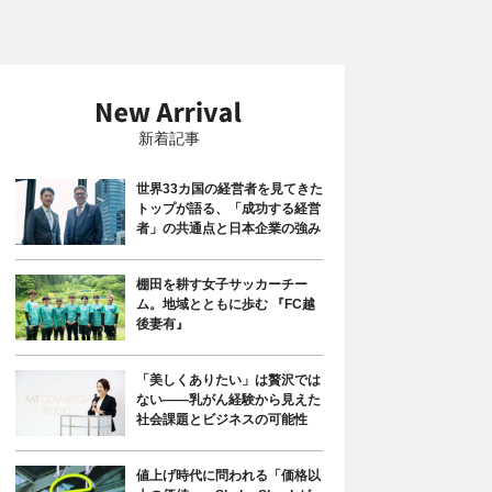
新着記事
世界33カ国の経営者を見てきた
トップが語る、「成功する経営
者」の共通点と日本企業の強み
棚田を耕す女子サッカーチー
ム。地域とともに歩む 『FC越
後妻有』
「美しくありたい」は贅沢では
ない――乳がん経験から見えた
社会課題とビジネスの可能性
値上げ時代に問われる「価格以