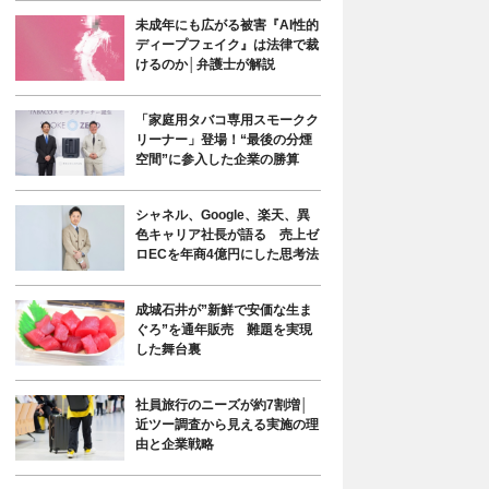
未成年にも広がる被害『AI性的
ディープフェイク』は法律で裁
けるのか│弁護士が解説
「家庭用タバコ専用スモークク
リーナー」登場！“最後の分煙
空間”に参入した企業の勝算
シャネル、Google、楽天、異
色キャリア社長が語る 売上ゼ
ロECを年商4億円にした思考法
成城石井が”新鮮で安価な生ま
ぐろ”を通年販売 難題を実現
した舞台裏
社員旅行のニーズが約7割増│
近ツー調査から見える実施の理
由と企業戦略