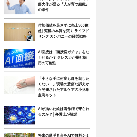
藤大作が語る『人が育つ組織』
の条件
付加価値を足さずに売上500億
超│究極の本質を突く ライフド
リンク カンパニーの経営戦略
AI面接は「面接官ガチャ」をな
くせるか？ タレスカが挑む採
用の可能性
「小さな手に何度も針を刺した
くない…」現場の悲痛な訴えか
ら開発されたアルケアの小児用
点滴キット
AIが描いた絵は著作権で守られ
るのか？│弁護士が解説
将来の薄毛具合をAIで無料シミ