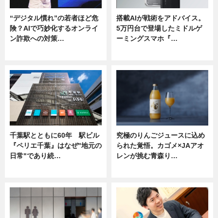
“デジタル慣れ”の若者ほど危
搭載AIが戦術をアドバイス。
険？AIで巧妙化するオンライ
5万円台で登場したミドルゲ
ン詐欺への対策…
ーミングスマホ『…
ニュース
ニュース
千葉駅とともに60年 駅ビル
究極のりんごジュースに込め
『ペリエ千葉』はなぜ"地元の
られた覚悟。カゴメ×JAアオ
日常"であり続…
レンが挑む青森り…
ニュース
ニュース