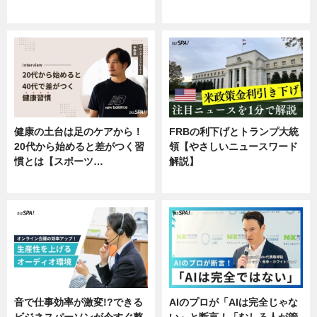
企業インタビュー
健康の土台は足のケアから！
FRBの利下げとトランプ大統
20代から始めると差がつく習
領【やさしいニュースワード
慣とは【スポーツ…
解説】
専門家インタビュー
ニュース
音で仕事効率が激変!?できる
AIのプロが「AIは完全じゃな
ビジネスパーソンが今すぐ整
い」と断言！「むしろ人が管