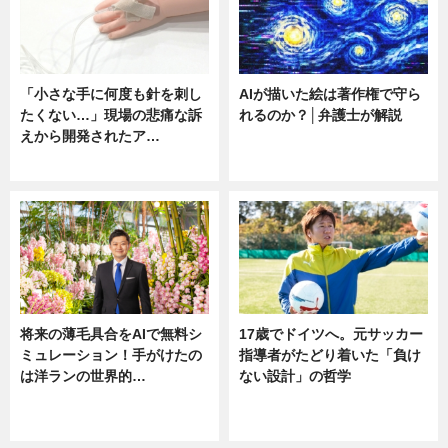
「小さな手に何度も針を刺し
AIが描いた絵は著作権で守ら
たくない…」現場の悲痛な訴
れるのか？│弁護士が解説
えから開発されたア…
ニュース
ニュース
将来の薄毛具合をAIで無料シ
17歳でドイツへ。元サッカー
ミュレーション！手がけたの
指導者がたどり着いた「負け
は洋ランの世界的…
ない設計」の哲学
ニュース
ニュース
sponsored by 河野メリクロン