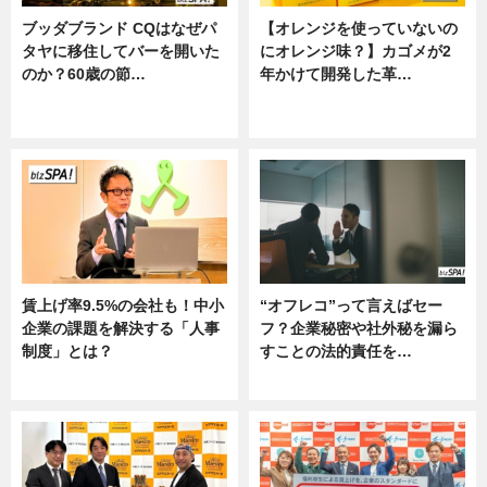
ブッダブランド CQはなぜパ
【オレンジを使っていないの
タヤに移住してバーを開いた
にオレンジ味？】カゴメが2
のか？60歳の節…
年かけて開発した革…
ニュース
グルメ, ニュース, 企業インタビュ
ー
賃上げ率9.5%の会社も！中小
“オフレコ”って言えばセー
企業の課題を解決する「人事
フ？企業秘密や社外秘を漏ら
制度」とは？
すことの法的責任を…
ニュース
ニュース, 専門家インタビュー