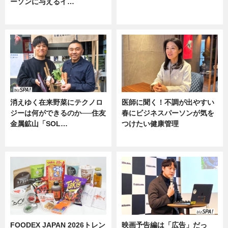
ーソンに与えるイ…
ニュース
ニュース
消えゆく在来野菜にテクノロ
医師に聞く！不調が出やすい
ジーは何ができるのか──住友
春にビジネスパーソンが気を
金属鉱山「SOL…
つけたい健康管理
ニュース
ニュース
FOODEX JAPAN 2026トレン
映画予告編は「広告」だっ