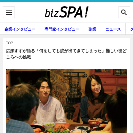
企業インタビュー
専門家インタビュー
副業
ニュース
暮らし
エンタメ
TOP
広瀬すずが語る「何をしても涙が出てきてしまった」難しい役ど
ころへの挑戦
企業インタビュー
専門家インタビュー
副業
ニュース
グルメ
スキル