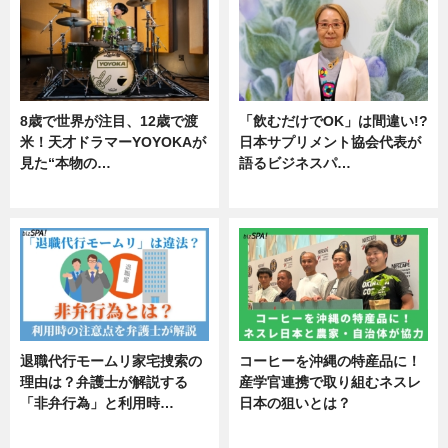
8歳で世界が注目、12歳で渡
「飲むだけでOK」は間違い!?
米！天才ドラマーYOYOKAが
日本サプリメント協会代表が
見た“本物の…
語るビジネスパ…
エンタメ
ニュース
退職代行モームリ家宅捜索の
コーヒーを沖縄の特産品に！
理由は？弁護士が解説する
産学官連携で取り組むネスレ
「非弁行為」と利用時…
日本の狙いとは？
専門家インタビュー
企業インタビュー