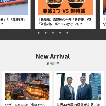
盛」と「並盛2杯」
【最新版】吉野家の牛丼「超特盛」VS
「
パ？
「並盛2杯」高コスパはどっち？
な
新着記事
なぜ、丸の内は「働きたい
世界33カ国の経営者を見てき