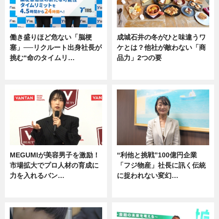
働き盛りほど危ない「脳梗
成城石井の冬がひと味違うワ
塞」──リクルート出身社長が
ケとは？他社が敵わない「商
挑む“命のタイムリ…
品力」2つの要
企業インタビュー
グルメ
MEGUMIが美容男子を激励！
“利他と挑戦”100億円企業
市場拡大でプロ人材の育成に
「フジ物産」社長に訊く伝統
力を入れるバン…
に捉われない変幻…
企業インタビュー
ニュース