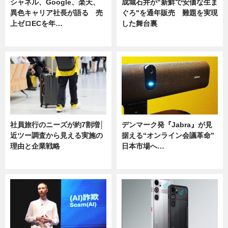
シャネル、Google、楽天、
成城石井が"新鮮で安価な生ま
異色キャリア社長が語る 売
ぐろ"を通年販売 難題を実現
上ゼロECを年…
した舞台裏
ニュース
ニュース
社員旅行のニーズが約7割増│
デンマーク発『Jabra』が見
近ツー調査から見える実施の
据える“オンライン会議革命”
理由と企業戦略
日本市場へ…
ニュース
ニュース