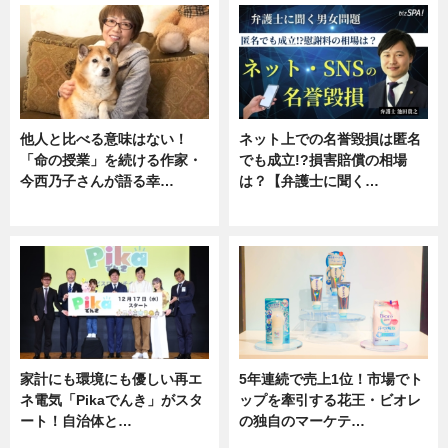
他人と比べる意味はない！
ネット上での名誉毀損は匿名
「命の授業」を続ける作家・
でも成立!?損害賠償の相場
今西乃子さんが語る幸…
は？【弁護士に聞く…
専門家インタビュー
専門家インタビュー
家計にも環境にも優しい再エ
5年連続で売上1位！市場でト
ネ電気「Pikaでんき」がスタ
ップを牽引する花王・ビオレ
ート！自治体と…
の独自のマーケテ…