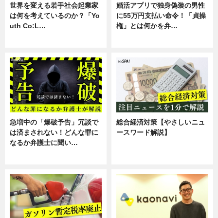
世界を変える若手社会起業家
婚活アプリで独身偽装の男性
は何を考えているのか？「Yo
に55万円支払い命令！「貞操
uth Co:L…
権」とは何かを弁…
スキル
専門家インタビュー
急増中の「爆破予告」冗談で
総合経済対策【やさしいニュ
は済まされない！どんな罪に
ースワード解説】
なるか弁護士に聞い…
ニュース
専門家インタビュー