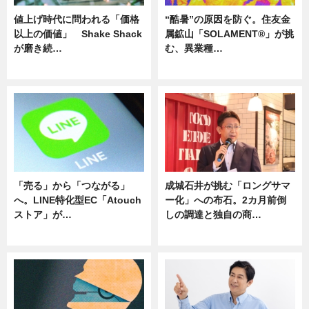
値上げ時代に問われる「価格
“酷暑”の原因を防ぐ。住友金
以上の価値」 Shake Shack
属鉱山「SOLAMENT®」が挑
が磨き続…
む、異業種…
ニュース
ニュース
「売る」から「つながる」
成城石井が挑む「ロングサマ
へ。LINE特化型EC「Atouch
ー化」への布石。2カ月前倒
ストア」が…
しの調達と独自の商…
ニュース
ニュース