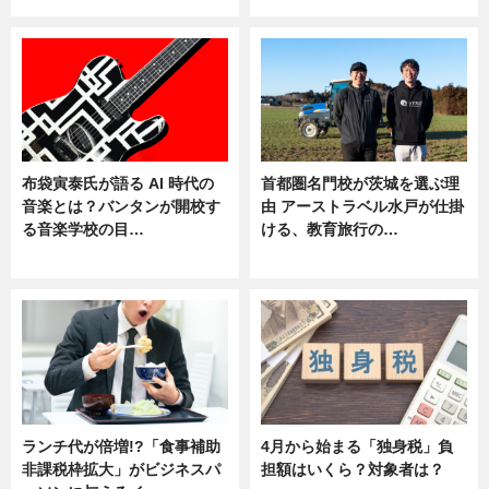
布袋寅泰氏が語る AI 時代の
首都圏名門校が茨城を選ぶ理
音楽とは？バンタンが開校す
由 アーストラベル水戸が仕掛
る音楽学校の目…
ける、教育旅行の…
ニュース
ニュース
ランチ代が倍増!?「食事補助
4月から始まる「独身税」負
非課税枠拡大」がビジネスパ
担額はいくら？対象者は？