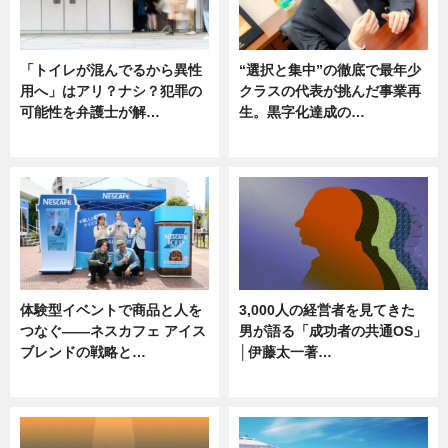
「トイレが混んでるから異性
“選択と集中”の徹底で最年少
用へ」はアリ？ナシ？犯罪の
クラスの代表が挑んだ事業再
可能性を弁護士が解…
生。黒字化達成の…
ニュース, 専門家インタビュー
ニュース
体験型イベントで商品と人を
3,000人の経営者を見てきた
つなぐ――ネスカフェ アイス
男が語る「成功者の共通OS」
ブレンドの戦略と…
│伊藤太一著…
ニュース
ニュース