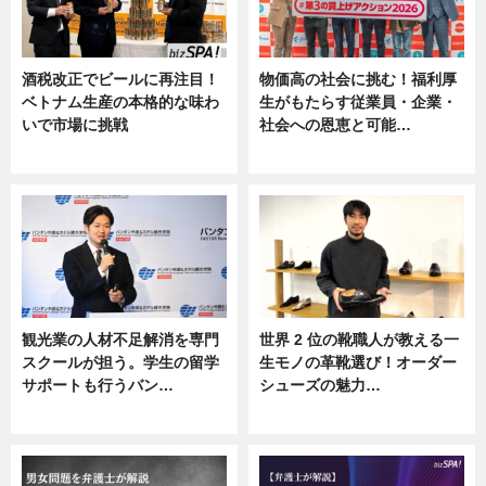
酒税改正でビールに再注目！
物価高の社会に挑む！福利厚
ベトナム生産の本格的な味わ
生がもたらす従業員・企業・
いで市場に挑戦
社会への恩恵と可能…
ニュース
ニュース
観光業の人材不足解消を専門
世界 2 位の靴職人が教える一
スクールが担う。学生の留学
生モノの革靴選び！オーダー
サポートも行うバン…
シューズの魅力…
ニュース, 企業インタビュー
ニュース, 専門家インタビュー