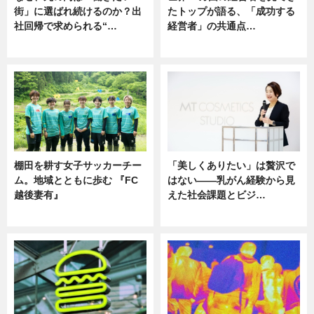
街」に選ばれ続けるのか？出
たトップが語る、「成功する
社回帰で求められる“…
経営者」の共通点…
ニュース
ニュース
棚田を耕す女子サッカーチー
「美しくありたい」は贅沢で
ム。地域とともに歩む 『FC
はない――乳がん経験から見
越後妻有』
えた社会課題とビジ…
ニュース
ニュース