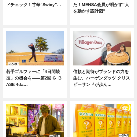
ドチェック！甘辛“Swicy”…
た！MENSA会員が明かす“人
を動かす設計図”
ニュース
ニュース
若手ゴルファーに「4日間競
信頼と期待がブランドの力を
技」の機会を——第2回 G_B
生む。ハーゲンダッツ クリス
ASE 4da…
ピーサンドが歩ん…
ニュース
ニュース