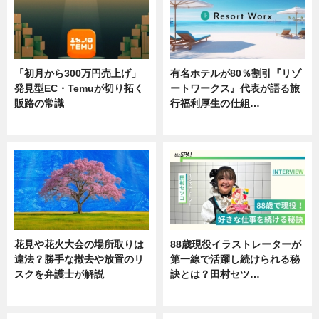
「初月から300万円売上げ」
有名ホテルが80％割引『リゾ
発見型EC・Temuが切り拓く
ートワークス』代表が語る旅
販路の常識
行福利厚生の仕組…
ニュース
ニュース
花見や花火大会の場所取りは
88歳現役イラストレーターが
違法？勝手な撤去や放置のリ
第一線で活躍し続けられる秘
スクを弁護士が解説
訣とは？田村セツ…
ニュース
専門家インタビュー