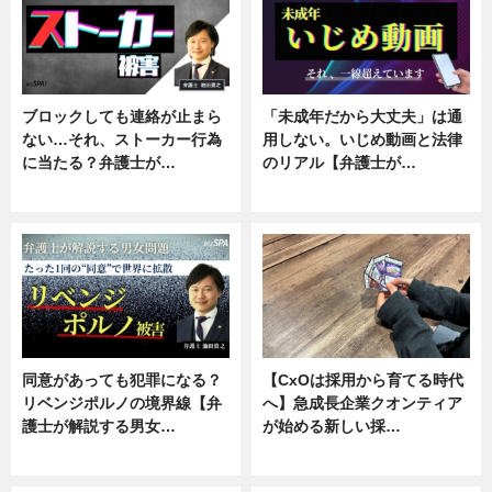
ブロックしても連絡が止まら
「未成年だから大丈夫」は通
ない…それ、ストーカー行為
用しない。いじめ動画と法律
に当たる？弁護士が…
のリアル【弁護士が…
ニュース, 専門家インタビュー
ニュース, 専門家インタビュー
同意があっても犯罪になる？
【CxOは採用から育てる時代
リベンジポルノの境界線【弁
へ】急成長企業クオンティア
護士が解説する男女…
が始める新しい採…
専門家インタビュー
ニュース