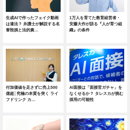
生成AIで作ったフェイク動画
1万人を育てた教育経営者・
は違法？ 弁護士が解説する名
安藤大作が語る『人が育つ組
誉毀損と法的責…
織』の条件
ニュース
ニュース
付加価値を足さずに売上500
AI面接は「面接官ガチャ」を
億超│究極の本質を突く ライ
なくせるか？ タレスカが挑む
フドリンク カ…
採用の可能性
ニュース
ニュース