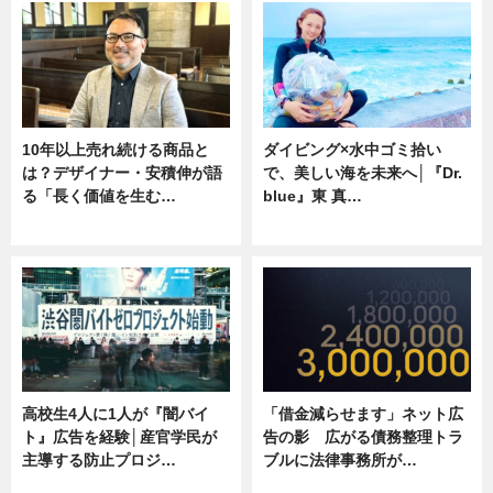
10年以上売れ続ける商品と
ダイビング×水中ゴミ拾い
は？デザイナー・安積伸が語
で、美しい海を未来へ│『Dr.
る「長く価値を生む…
blue』東 真…
ニュース
ニュース
高校生4人に1人が『闇バイ
「借金減らせます」ネット広
ト』広告を経験│産官学民が
告の影 広がる債務整理トラ
主導する防止プロジ…
ブルに法律事務所が…
ニュース
ニュース