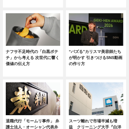
ニュース
ニュース
ナフサ不足時代の「白黒ポテ
“バズる”カリスマ美容師たち
チ」から考える 次世代に響く
が明かす 引きつけるSNS動画
価値の伝え方
の作り方
ニュース
ニュース
退職代行「モームリ事件」 弁
スーツ離れで市場半減も増
護士法人・オーシャン代表弁
益 クリーニング大手『白洋