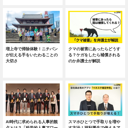
ニュース
ニュース, 暮らし
増上寺で掃除体験！ニチバン
クマの被害にあったらどうす
が伝える手をいたわることの
る？ケガをしたら補償される
大切さ
のか弁護士が解説
ニュース, 企業インタビュー, 暮ら
専門家インタビュー
し
AI時代に求められる人事的観
スマホひとつで手取りを増や
点とは？「科学的人事アワー
す方法！福利厚生で使えるア