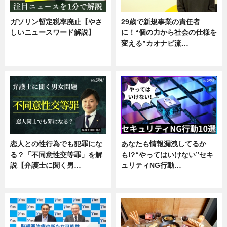
ガソリン暫定税率廃止【やさ
29歳で新規事業の責任者
しいニュースワード解説】
に！“個の力から社会の仕様を
変える”カオナビ流…
ニュース
企業インタビュー
恋人との性行為でも犯罪にな
あなたも情報漏洩してるか
る？「不同意性交等罪」を解
も!?“やってはいけない”セキ
説【弁護士に聞く男…
ュリティNG行動…
専門家インタビュー
専門家インタビュー