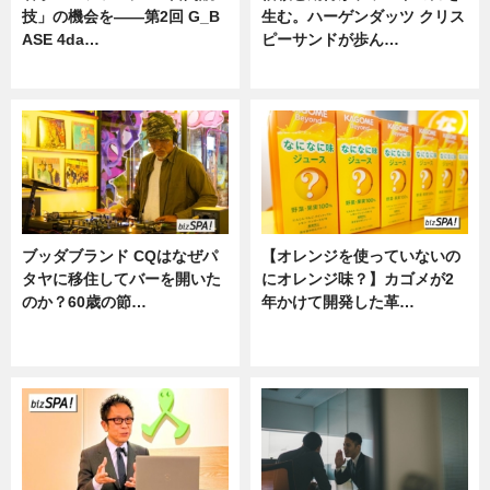
技」の機会を——第2回 G_B
生む。ハーゲンダッツ クリス
ASE 4da…
ピーサンドが歩ん…
ニュース
ニュース
ブッダブランド CQはなぜパ
【オレンジを使っていないの
タヤに移住してバーを開いた
にオレンジ味？】カゴメが2
のか？60歳の節…
年かけて開発した革…
ニュース
グルメ, ニュース, 企業インタビュ
ー