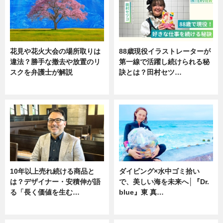
花見や花火大会の場所取りは
88歳現役イラストレーターが
違法？勝手な撤去や放置のリ
第一線で活躍し続けられる秘
スクを弁護士が解説
訣とは？田村セツ…
ニュース
専門家インタビュー
10年以上売れ続ける商品と
ダイビング×水中ゴミ拾い
は？デザイナー・安積伸が語
で、美しい海を未来へ│『Dr.
る「長く価値を生む…
blue』東 真…
ニュース
ニュース