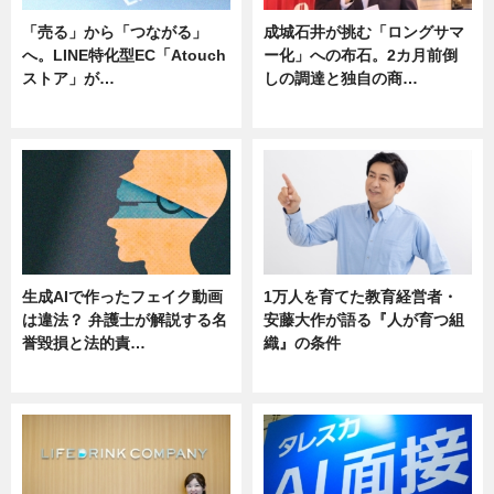
「売る」から「つながる」
成城石井が挑む「ロングサマ
へ。LINE特化型EC「Atouch
ー化」への布石。2カ月前倒
ストア」が…
しの調達と独自の商…
ニュース
ニュース
生成AIで作ったフェイク動画
1万人を育てた教育経営者・
は違法？ 弁護士が解説する名
安藤大作が語る『人が育つ組
誉毀損と法的責…
織』の条件
ニュース
ニュース