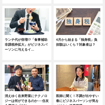
ランチ代が倍増!?「食事補助
4月から始まる「独身税」負
非課税枠拡大」がビジネスパ
担額はいくら？対象者は？
ーソンに与えるイ…
ニュース
ニュース
消えゆく在来野菜にテクノロ
医師に聞く！不調が出やすい
ジーは何ができるのか──住友
春にビジネスパーソンが気を