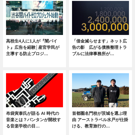
高校生4人に1人が『闇バイ
「借金減らせます」ネット広
ト』広告を経験│産官学民が
告の影 広がる債務整理トラ
主導する防止プロジ…
ブルに法律事務所が…
ニュース
ニュース
布袋寅泰氏が語る AI 時代の
首都圏名門校が茨城を選ぶ理
音楽とは？バンタンが開校す
由 アーストラベル水戸が仕掛
る音楽学校の目…
ける、教育旅行の…
ニュース
ニュース