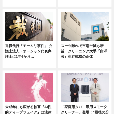
ニュース
ニュース
退職代行「モームリ事件」 弁
スーツ離れで市場半減も増
護士法人・オーシャン代表弁
益 クリーニング大手『白洋
護士に1年6か月…
舍』生存戦略の正体
ニュース
企業インタビュー
未成年にも広がる被害『AI性
「家庭用タバコ専用スモーク
的ディープフェイク』は法律
クリーナー」登場！“最後の分