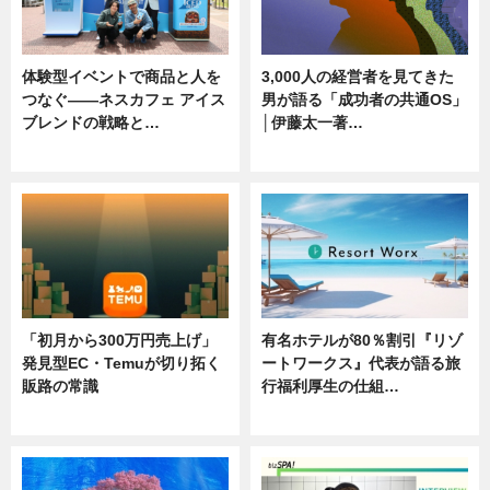
体験型イベントで商品と人を
3,000人の経営者を見てきた
つなぐ――ネスカフェ アイス
男が語る「成功者の共通OS」
ブレンドの戦略と…
│伊藤太一著…
ニュース
ニュース
「初月から300万円売上げ」
有名ホテルが80％割引『リゾ
発見型EC・Temuが切り拓く
ートワークス』代表が語る旅
販路の常識
行福利厚生の仕組…
ニュース
ニュース