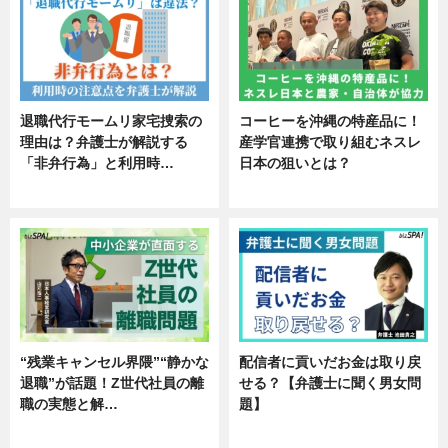
退職代行モームリ家宅捜索の
コーヒーを沖縄の特産品に！
理由は？弁護士が解説する
産学官連携で取り組むネスレ
「非弁行為」と利用時…
日本の狙いとは？
専門家インタビュー
企業インタビュー
“残業キャンセル界隈”“静かな
配信者に貢いだお金は取り戻
退職”が話題！Z世代社員の離
せる？【弁護士に聞く男女問
職の実態と解…
題】
企業インタビュー
専門家インタビュー