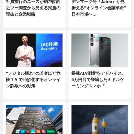
社員旅行のニーズが約7割増│
デンマーク発『Jabra』が見
近ツー調査から見える実施の
据える“オンライン会議革命”
理由と企業戦略
日本市場へ…
ニュース
ニュース
“デジタル慣れ”の若者ほど危
搭載AIが戦術をアドバイス。
険？AIで巧妙化するオンライ
5万円台で登場したミドルゲ
ン詐欺への対策…
ーミングスマホ『…
ニュース
ニュース