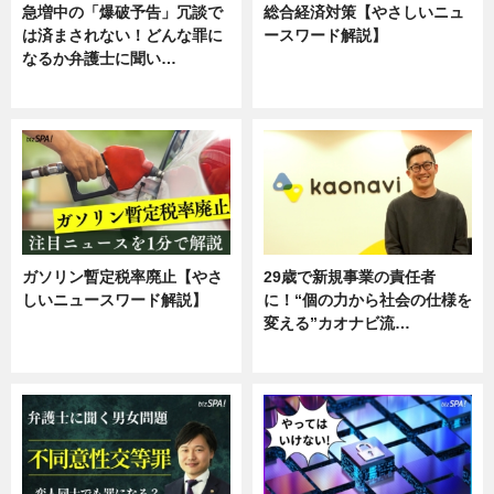
急増中の「爆破予告」冗談で
総合経済対策【やさしいニュ
は済まされない！どんな罪に
ースワード解説】
なるか弁護士に聞い…
ニュース
専門家インタビュー
ガソリン暫定税率廃止【やさ
29歳で新規事業の責任者
しいニュースワード解説】
に！“個の力から社会の仕様を
変える”カオナビ流…
ニュース
企業インタビュー