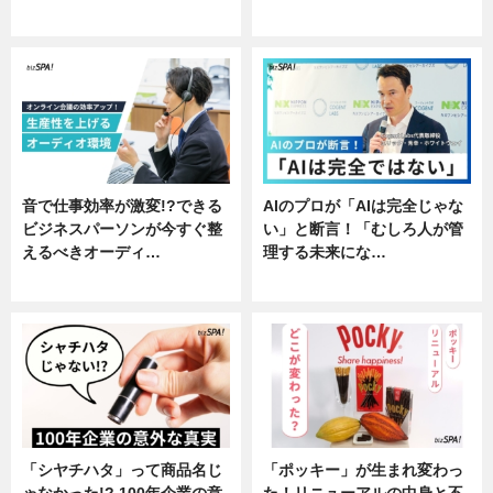
専門家インタビュー
ニュース
音で仕事効率が激変!?できる
AIのプロが「AIは完全じゃな
ビジネスパーソンが今すぐ整
い」と断言！「むしろ人が管
えるべきオーディ…
理する未来にな…
企業インタビュー
企業インタビュー
「シヤチハタ」って商品名じ
「ポッキー」が生まれ変わっ