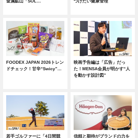
金属鉱山「SOL…
つけたい健康管理
ニュース
ニュース
FOODEX JAPAN 2026トレン
映画予告編は「広告」だっ
ドチェック！甘辛“Swicy”…
た！MENSA会員が明かす“人
を動かす設計図”
ニュース
ニュース
若手ゴルファーに「4日間競
信頼と期待がブランドの力を