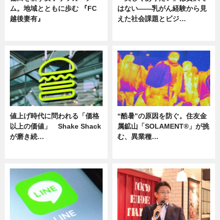
ム。地域とともに歩む 『FC
はない――乳がん経験から見
越後妻有』
えた社会課題とビジ…
ニュース
ニュース
値上げ時代に問われる「価格
“酷暑”の原因を防ぐ。住友金
以上の価値」 Shake Shack
属鉱山「SOLAMENT®」が挑
が磨き続…
む、異業種…
ニュース
ニュース