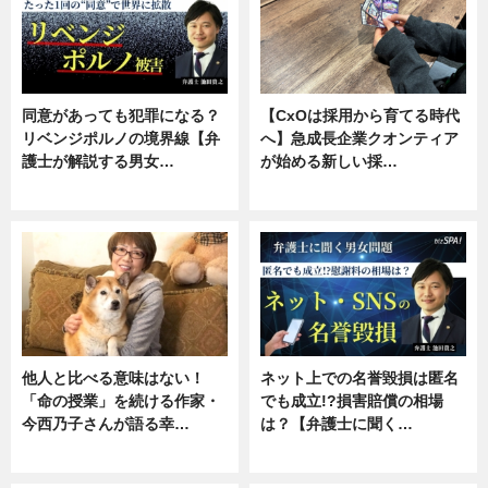
同意があっても犯罪になる？
【CxOは採用から育てる時代
リベンジポルノの境界線【弁
へ】急成長企業クオンティア
護士が解説する男女…
が始める新しい採…
専門家インタビュー
ニュース
他人と比べる意味はない！
ネット上での名誉毀損は匿名
「命の授業」を続ける作家・
でも成立!?損害賠償の相場
今西乃子さんが語る幸…
は？【弁護士に聞く…
専門家インタビュー
専門家インタビュー