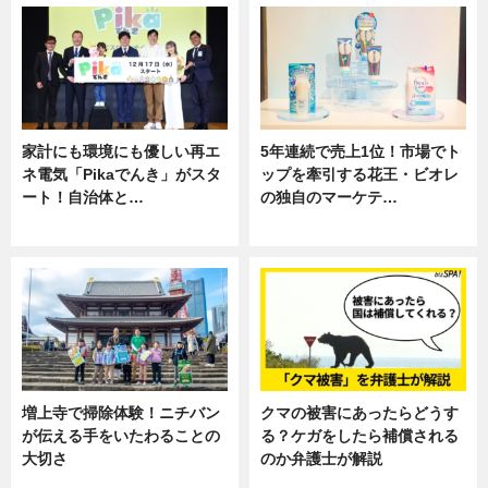
家計にも環境にも優しい再エ
5年連続で売上1位！市場でト
ネ電気「Pikaでんき」がスタ
ップを牽引する花王・ビオレ
ート！自治体と…
の独自のマーケテ…
ニュース
ニュース, 暮らし
増上寺で掃除体験！ニチバン
クマの被害にあったらどうす
が伝える手をいたわることの
る？ケガをしたら補償される
大切さ
のか弁護士が解説