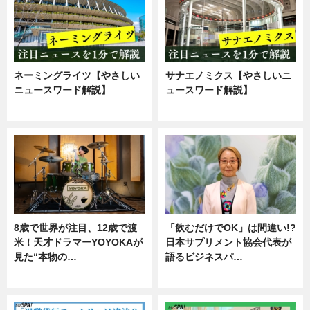
ネーミングライツ【やさしい
サナエノミクス【やさしいニ
ニュースワード解説】
ュースワード解説】
ニュース
ニュース
8歳で世界が注目、12歳で渡
「飲むだけでOK」は間違い!?
米！天才ドラマーYOYOKAが
日本サプリメント協会代表が
見た“本物の…
語るビジネスパ…
エンタメ
ニュース