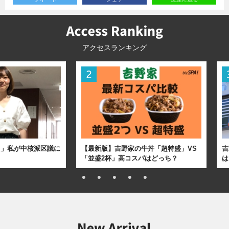
アクセスランキング
た」私が中核派区議に
【最新版】吉野家の牛丼「超特盛」VS
吉
「並盛2杯」高コスパはどっち？
は