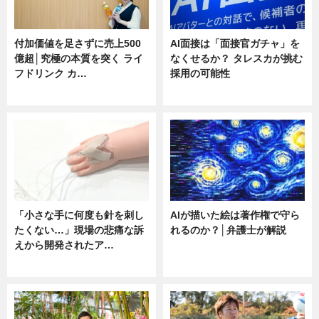
付加価値を足さずに売上500
AI面接は「面接官ガチャ」を
億超│究極の本質を突く ライ
なくせるか？ タレスカが挑む
フドリンク カ…
採用の可能性
ニュース
ニュース
「小さな手に何度も針を刺し
AIが描いた絵は著作権で守ら
たくない…」現場の悲痛な訴
れるのか？│弁護士が解説
えから開発されたア…
ニュース
ニュース