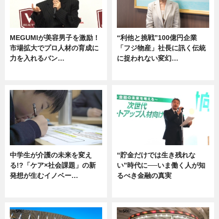
MEGUMIが美容男子を激励！
“利他と挑戦”100億円企業
市場拡大でプロ人材の育成に
「フジ物産」社長に訊く伝統
力を入れるバン…
に捉われない変幻…
企業インタビュー
ニュース
中学生が介護の未来を変え
“貯金だけでは生き残れな
る!?「ケア×社会課題」の新
い”時代に──いま働く人が知
発想が生むイノベー…
るべき金融の真実
ニュース
企業インタビュー