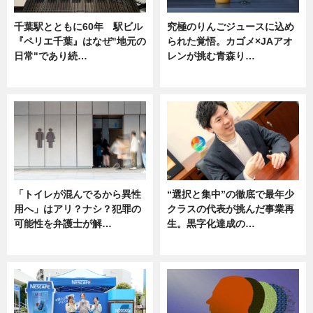
千葉駅とともに60年 駅ビル
究極のりんごジュースに込め
『ペリエ千葉』はなぜ"地元の
られた覚悟。カゴメ×JAアオ
日常"であり続…
レンが挑む青森り…
ニュース
ニュース
「トイレが混んでるから異性
“選択と集中”の徹底で最年少
用へ」はアリ？ナシ？犯罪の
クラスの代表が挑んだ事業再
可能性を弁護士が解…
生。黒字化達成の…
ニュース, 専門家インタビュー
ニュース