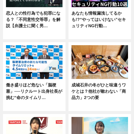
恋人との性行為でも犯罪にな
あなたも情報漏洩してるか
る？「不同意性交等罪」を解
も!?“やってはいけない”セキ
説【弁護士に聞く男…
ュリティNG行動…
専門家インタビュー
専門家インタビュー
働き盛りほど危ない「脳梗
成城石井の冬がひと味違うワ
塞」──リクルート出身社長が
ケとは？他社が敵わない「商
挑む“命のタイムリ…
品力」2つの要
企業インタビュー
グルメ