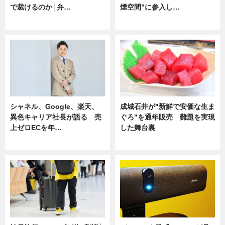
で裁けるのか│弁…
煙空間”に参入し…
ニュース
ニュース
シャネル、Google、楽天、
成城石井が"新鮮で安価な生ま
異色キャリア社長が語る 売
ぐろ"を通年販売 難題を実現
上ゼロECを年…
した舞台裏
ニュース
ニュース