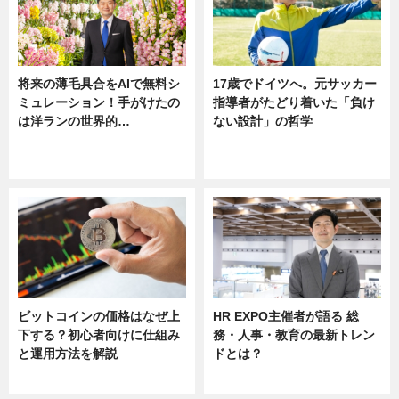
将来の薄毛具合をAIで無料シ
17歳でドイツへ。元サッカー
ミュレーション！手がけたの
指導者がたどり着いた「負け
は洋ランの世界的…
ない設計」の哲学
ニュース
ニュース
sponsored by 河野メリクロン
ビットコインの価格はなぜ上
HR EXPO主催者が語る 総
下する？初心者向けに仕組み
務・人事・教育の最新トレン
と運用方法を解説
ドとは？
ニュース
ニュース