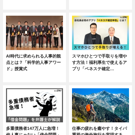
ニュース, 企業インタビュー, 暮ら
専門家インタビュー
し
AI時代に求められる人事的観
スマホひとつで手取りを増や
点とは？「科学的人事アワー
す方法！福利厚生で使えるア
ド」授賞式
プリ「ベネステ確定…
ニュース
企業インタビュー
多重債務者147万人に急増！
仕事の疲れを癒やす！タイパ
他人事じゃない「借金問題」
重視の海外旅行を実現する