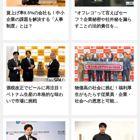
賃上げ率9.5%の会社も！中小
“オフレコ”って言えばセー
企業の課題を解決する「人事
フ？企業秘密や社外秘を漏ら
制度」とは？
すことの法的責任を…
ニュース
ニュース, 専門家インタビュー
酒税改正でビールに再注目！
物価高の社会に挑む！福利厚
ベトナム生産の本格的な味わ
生がもたらす従業員・企業・
いで市場に挑戦
社会への恩恵と可能…
ニュース
ニュース