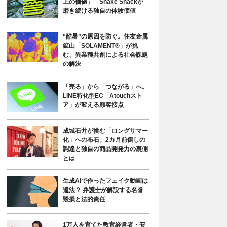
上の価値」 Shake Shackが
磨き続ける独自の体験価値
“酷暑”の原因を防ぐ。住友金属
鉱山「SOLAMENT®」が挑
む、異業種共創による社会課題
の解決
「売る」から「つながる」へ。
LINE特化型EC「Atouchスト
ア」が変える顧客接点
成城石井が挑む「ロングサマー
化」への布石。2カ月前倒しの
調達と独自の商品開発力の裏側
とは
生成AIで作ったフェイク動画は
違法？ 弁護士が解説する名誉
毀損と法的責任
1万人を育てた教育経営者・安