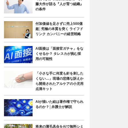
藤大作が語る『人が育つ組織』
の条件
付加価値を足さずに売上500億
超│究極の本質を突く ライフド
リンク カンパニーの経営戦略
AI面接は「面接官ガチャ」をな
くせるか？ タレスカが挑む採
用の可能性
「小さな手に何度も針を刺した
くない…」現場の悲痛な訴えか
ら開発されたアルケアの小児用
点滴キット
AIが描いた絵は著作権で守られ
るのか？│弁護士が解説
将来の薄毛具合をAIで無料シミ