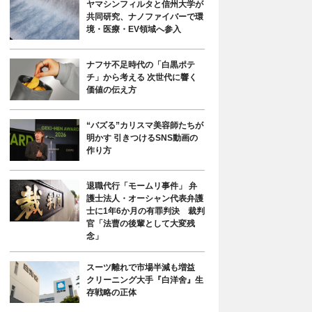
ヤマシンフィルタと信州大学が
共同研究、ナノファイバーで環
境・医療・EV領域へ参入
ナフサ不足時代の「白黒ポテ
チ」から考える 次世代に響く
価値の伝え方
“バズる”カリスマ美容師たちが
明かす 引きつけるSNS動画の
作り方
退職代行「モームリ事件」 弁
護士法人・オーシャン代表弁護
士に1年6か月の有罪判決 裁判
官「法曹の後輩として大変残
念」
スーツ離れで市場半減も増益
クリーニング大手『白洋舍』生
存戦略の正体