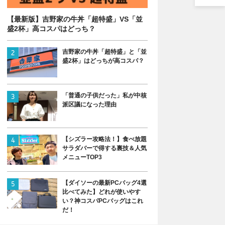
【最新版】吉野家の牛丼「超特盛」VS「並
盛2杯」高コスパはどっち？
吉野家の牛丼「超特盛」と「並
盛2杯」はどっちが高コスパ？
「普通の子供だった」私が中核
派区議になった理由
【シズラー攻略法！】食べ放題
サラダバーで得する裏技＆人気
メニューTOP3
【ダイソーの最新PCバッグ4選
比べてみた】どれが使いやす
い？神コスパPCバッグはこれ
だ！