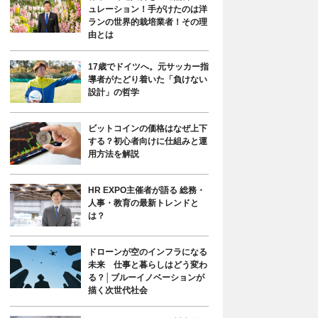
ュレーション！手がけたのは洋
ランの世界的栽培業者！その理
由とは
17歳でドイツへ。元サッカー指
導者がたどり着いた「負けない
設計」の哲学
ビットコインの価格はなぜ上下
する？初心者向けに仕組みと運
用方法を解説
HR EXPO主催者が語る 総務・
人事・教育の最新トレンドと
は？
ドローンが空のインフラになる
未来 仕事と暮らしはどう変わ
る？│ブルーイノベーションが
描く次世代社会