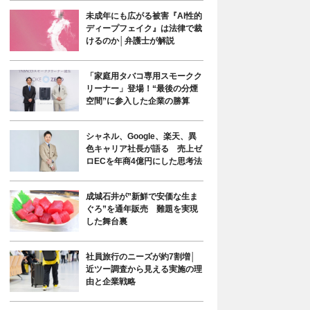
未成年にも広がる被害『AI性的
ディープフェイク』は法律で裁
けるのか│弁護士が解説
「家庭用タバコ専用スモークク
リーナー」登場！“最後の分煙
空間”に参入した企業の勝算
シャネル、Google、楽天、異
色キャリア社長が語る 売上ゼ
ロECを年商4億円にした思考法
成城石井が”新鮮で安価な生ま
ぐろ”を通年販売 難題を実現
した舞台裏
社員旅行のニーズが約7割増│
近ツー調査から見える実施の理
由と企業戦略