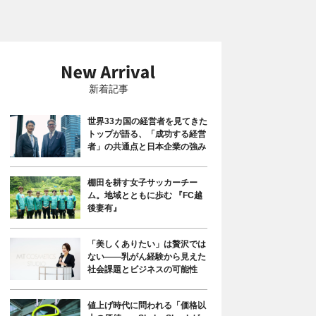
新着記事
世界33カ国の経営者を見てきた
トップが語る、「成功する経営
者」の共通点と日本企業の強み
棚田を耕す女子サッカーチー
ム。地域とともに歩む 『FC越
後妻有』
「美しくありたい」は贅沢では
ない――乳がん経験から見えた
社会課題とビジネスの可能性
値上げ時代に問われる「価格以