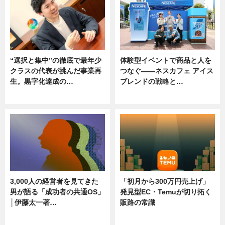
“選択と集中”の徹底で最年少
体験型イベントで商品と人を
クラスの代表が挑んだ事業再
つなぐ――ネスカフェ アイス
生。黒字化達成の…
ブレンドの戦略と…
ニュース
ニュース
3,000人の経営者を見てきた
「初月から300万円売上げ」
男が語る「成功者の共通OS」
発見型EC・Temuが切り拓く
│伊藤太一著…
販路の常識
ニュース
ニュース