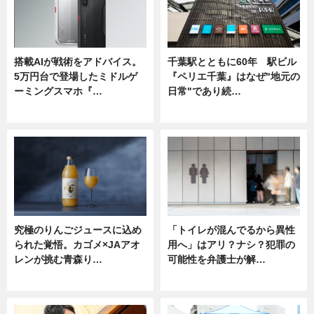
搭載AIが戦術をアドバイス。
千葉駅とともに60年 駅ビル
5万円台で登場したミドルゲ
『ペリエ千葉』はなぜ"地元の
ーミングスマホ『…
日常"であり続…
ニュース
ニュース
究極のりんごジュースに込め
「トイレが混んでるから異性
られた覚悟。カゴメ×JAアオ
用へ」はアリ？ナシ？犯罪の
レンが挑む青森り…
可能性を弁護士が解…
ニュース
ニュース, 専門家インタビュー