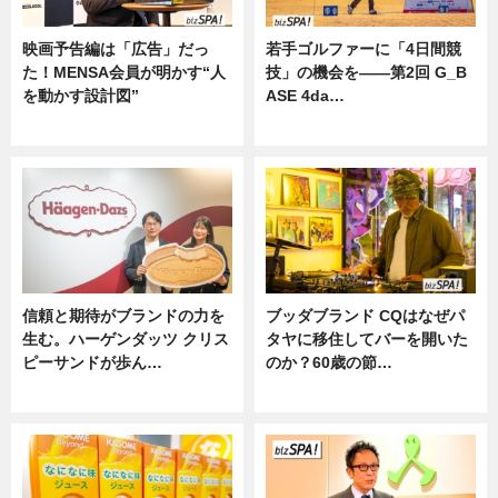
映画予告編は「広告」だっ
若手ゴルファーに「4日間競
た！MENSA会員が明かす“人
技」の機会を——第2回 G_B
を動かす設計図”
ASE 4da…
ニュース
ニュース
信頼と期待がブランドの力を
ブッダブランド CQはなぜパ
生む。ハーゲンダッツ クリス
タヤに移住してバーを開いた
ピーサンドが歩ん…
のか？60歳の節…
ニュース
ニュース