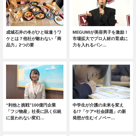
成城石井の冬がひと味違うワ
MEGUMIが美容男子を激励！
ケとは？他社が敵わない「商
市場拡大でプロ人材の育成に
品力」2つの要
力を入れるバン…
グルメ
企業インタビュー
“利他と挑戦”100億円企業
中学生が介護の未来を変え
「フジ物産」社長に訊く伝統
る!?「ケア×社会課題」の新
に捉われない変幻…
発想が生むイノベー…
ニュース
ニュース