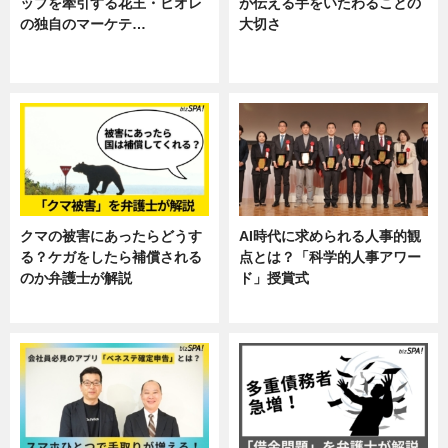
ップを牽引する花王・ビオレ
が伝える手をいたわることの
の独自のマーケテ…
大切さ
ニュース, 暮らし
ニュース, 企業インタビュー, 暮ら
し
クマの被害にあったらどうす
AI時代に求められる人事的観
る？ケガをしたら補償される
点とは？「科学的人事アワー
のか弁護士が解説
ド」授賞式
専門家インタビュー
ニュース