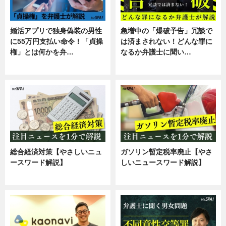
婚活アプリで独身偽装の男性
急増中の「爆破予告」冗談で
に55万円支払い命令！「貞操
は済まされない！どんな罪に
権」とは何かを弁…
なるか弁護士に聞い…
専門家インタビュー
専門家インタビュー
総合経済対策【やさしいニュ
ガソリン暫定税率廃止【やさ
ースワード解説】
しいニュースワード解説】
ニュース
ニュース