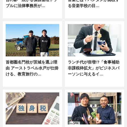
ブルに法律事務所が…
る音楽学校の目…
ニュース
ニュース
首都圏名門校が茨城を選ぶ理
ランチ代が倍増!?「食事補助
由 アーストラベル水戸が仕掛
非課税枠拡大」がビジネスパ
ける、教育旅行の…
ーソンに与えるイ…
ニュース
ニュース