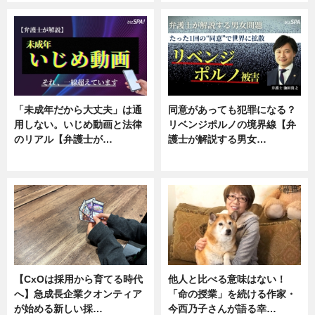
「未成年だから大丈夫」は通
同意があっても犯罪になる？
用しない。いじめ動画と法律
リベンジポルノの境界線【弁
のリアル【弁護士が…
護士が解説する男女…
ニュース, 専門家インタビュー
専門家インタビュー
【CxOは採用から育てる時代
他人と比べる意味はない！
へ】急成長企業クオンティア
「命の授業」を続ける作家・
が始める新しい採…
今西乃子さんが語る幸…