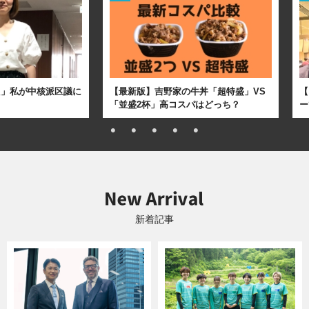
た」私が中核派区議に
【最新版】吉野家の牛丼「超特盛」VS
【
「並盛2杯」高コスパはどっち？
ー
新着記事