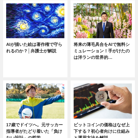
AIが描いた絵は著作権で守ら
将来の薄毛具合をAIで無料シ
れるのか？│弁護士が解説
ミュレーション！手がけたの
は洋ランの世界的…
ニュース
ニュース
sponsored by 河野メリクロン
17歳でドイツへ。元サッカー
ビットコインの価格はなぜ上
指導者がたどり着いた「負け
下する？初心者向けに仕組み
ない設計」の哲学
と運用方法を解説