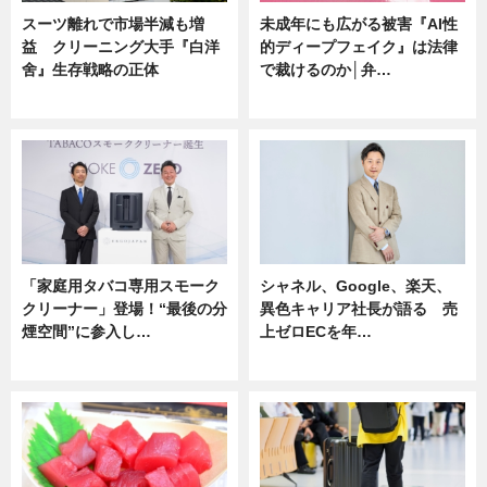
スーツ離れで市場半減も増
未成年にも広がる被害『AI性
益 クリーニング大手『白洋
的ディープフェイク』は法律
舍』生存戦略の正体
で裁けるのか│弁…
企業インタビュー
ニュース
「家庭用タバコ専用スモーク
シャネル、Google、楽天、
クリーナー」登場！“最後の分
異色キャリア社長が語る 売
煙空間”に参入し…
上ゼロECを年…
ニュース
ニュース