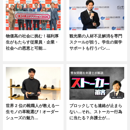
物価高の社会に挑む！福利厚
観光業の人材不足解消を専門
生がもたらす従業員・企業・
スクールが担う。学生の留学
社会への恩恵と可能…
サポートも行うバン…
ニュース
ニュース, 企業インタビュー
世界 2 位の靴職人が教える一
ブロックしても連絡が止まら
生モノの革靴選び！オーダー
ない…それ、ストーカー行為
シューズの魅力…
に当たる？弁護士が…
ニュース, 専門家インタビュー
ニュース, 専門家インタビュー