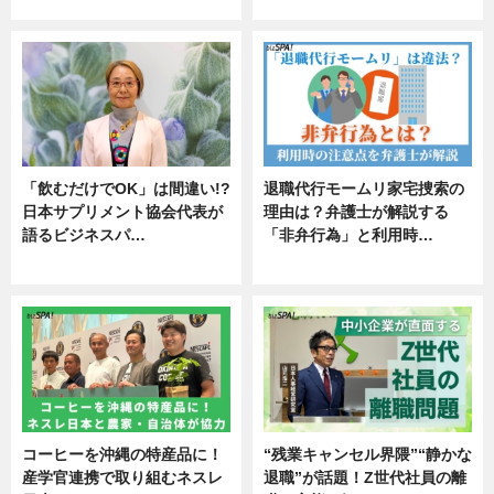
エンタメ
「飲むだけでOK」は間違い!?
退職代行モームリ家宅捜索の
日本サプリメント協会代表が
理由は？弁護士が解説する
語るビジネスパ…
「非弁行為」と利用時…
ニュース
専門家インタビュー
コーヒーを沖縄の特産品に！
“残業キャンセル界隈”“静かな
産学官連携で取り組むネスレ
退職”が話題！Z世代社員の離