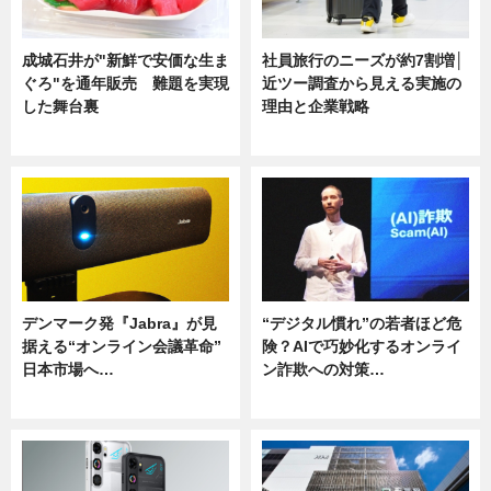
成城石井が"新鮮で安価な生ま
社員旅行のニーズが約7割増│
ぐろ"を通年販売 難題を実現
近ツー調査から見える実施の
した舞台裏
理由と企業戦略
ニュース
ニュース
デンマーク発『Jabra』が見
“デジタル慣れ”の若者ほど危
据える“オンライン会議革命”
険？AIで巧妙化するオンライ
日本市場へ…
ン詐欺への対策…
ニュース
ニュース