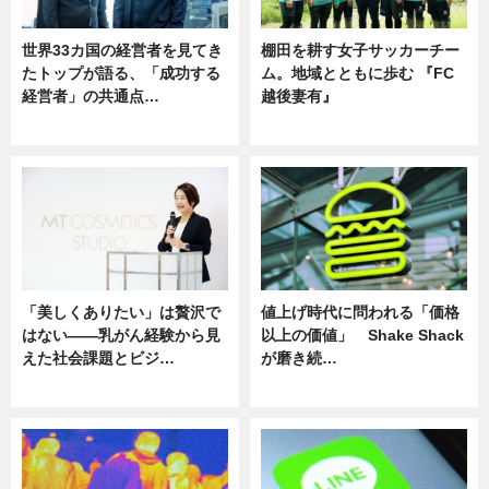
世界33カ国の経営者を見てき
棚田を耕す女子サッカーチー
たトップが語る、「成功する
ム。地域とともに歩む 『FC
経営者」の共通点…
越後妻有』
ニュース
ニュース
「美しくありたい」は贅沢で
値上げ時代に問われる「価格
はない――乳がん経験から見
以上の価値」 Shake Shack
えた社会課題とビジ…
が磨き続…
ニュース
ニュース