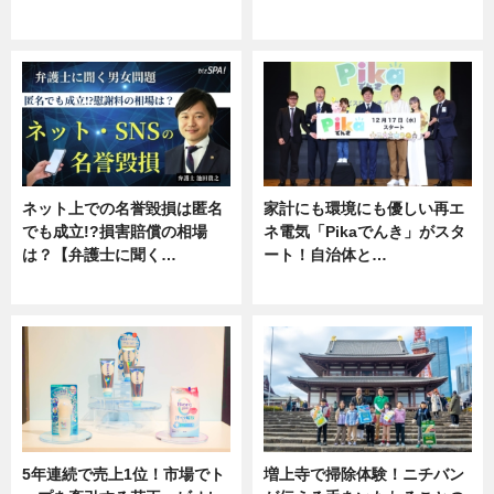
ニュース
専門家インタビュー
ネット上での名誉毀損は匿名
家計にも環境にも優しい再エ
でも成立!?損害賠償の相場
ネ電気「Pikaでんき」がスタ
は？【弁護士に聞く…
ート！自治体と…
専門家インタビュー
ニュース
5年連続で売上1位！市場でト
増上寺で掃除体験！ニチバン