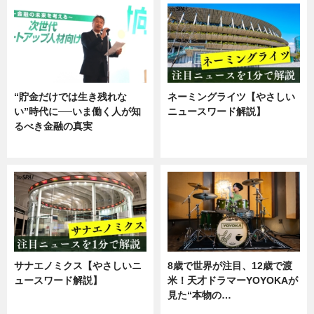
“貯金だけでは生き残れな
ネーミングライツ【やさしい
い”時代に──いま働く人が知
ニュースワード解説】
るべき金融の真実
ニュース
企業インタビュー
サナエノミクス【やさしいニ
8歳で世界が注目、12歳で渡
ュースワード解説】
米！天才ドラマーYOYOKAが
見た“本物の…
ニュース