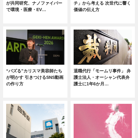
が共同研究、ナノファイバー
チ」から考える 次世代に響く
で環境・医療・EV…
価値の伝え方
ニュース
ニュース
“バズる”カリスマ美容師たち
退職代行「モームリ事件」 弁
が明かす 引きつけるSNS動画
護士法人・オーシャン代表弁
の作り方
護士に1年6か月…
ニュース
ニュース