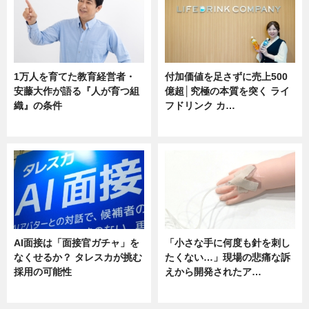
1万人を育てた教育経営者・
付加価値を足さずに売上500
安藤大作が語る『人が育つ組
億超│究極の本質を突く ライ
織』の条件
フドリンク カ…
ニュース
ニュース
AI面接は「面接官ガチャ」を
「小さな手に何度も針を刺し
なくせるか？ タレスカが挑む
たくない…」現場の悲痛な訴
採用の可能性
えから開発されたア…
ニュース
ニュース