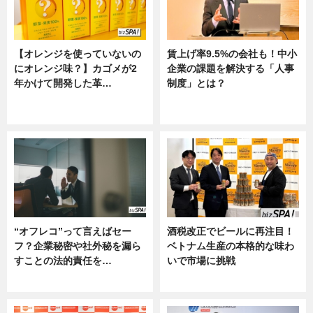
【オレンジを使っていないの
賃上げ率9.5%の会社も！中小
にオレンジ味？】カゴメが2
企業の課題を解決する「人事
年かけて開発した革…
制度」とは？
グルメ, ニュース, 企業インタビュ
ニュース
ー
“オフレコ”って言えばセー
酒税改正でビールに再注目！
フ？企業秘密や社外秘を漏ら
ベトナム生産の本格的な味わ
すことの法的責任を…
いで市場に挑戦
ニュース, 専門家インタビュー
ニュース