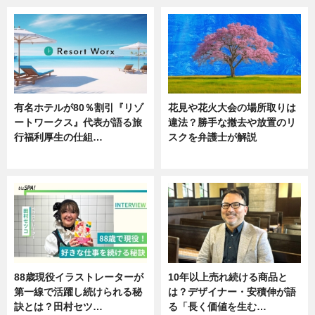
有名ホテルが80％割引『リゾ
花見や花火大会の場所取りは
ートワークス』代表が語る旅
違法？勝手な撤去や放置のリ
行福利厚生の仕組…
スクを弁護士が解説
ニュース
ニュース
88歳現役イラストレーターが
10年以上売れ続ける商品と
第一線で活躍し続けられる秘
は？デザイナー・安積伸が語
訣とは？田村セツ…
る「長く価値を生む…