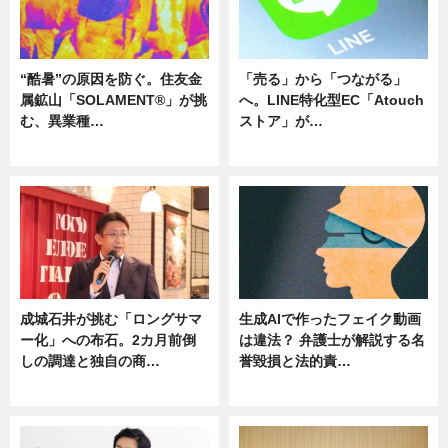
“酷暑”の原因を防ぐ。住友金
「売る」から「つながる」
属鉱山「SOLAMENT®」が挑
へ。LINE特化型EC「Atouch
む、異業種…
ストア」が…
ニュース
ニュース
成城石井が挑む「ロングサマ
生成AIで作ったフェイク動画
ー化」への布石。2カ月前倒
は違法？ 弁護士が解説する名
しの調達と独自の商…
誉毀損と法的責…
ニュース
ニュース