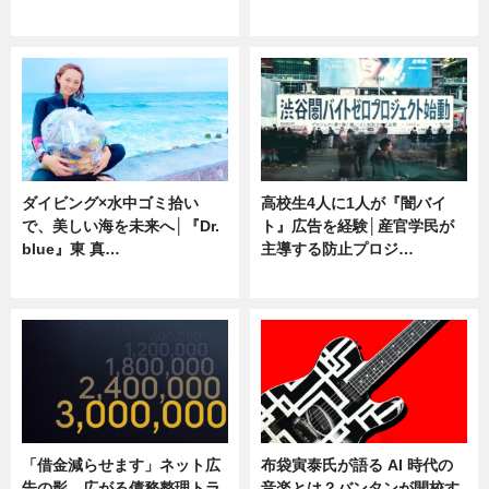
専門家インタビュー
ニュース
ダイビング×水中ゴミ拾い
高校生4人に1人が『闇バイ
で、美しい海を未来へ│『Dr.
ト』広告を経験│産官学民が
blue』東 真…
主導する防止プロジ…
ニュース
ニュース
「借金減らせます」ネット広
布袋寅泰氏が語る AI 時代の
告の影 広がる債務整理トラ
音楽とは？バンタンが開校す