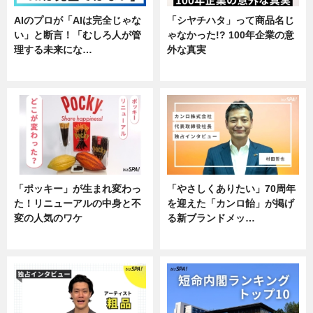
AIのプロが「AIは完全じゃな
「シヤチハタ」って商品名じ
い」と断言！「むしろ人が管
ゃなかった!? 100年企業の意
理する未来にな…
外な真実
企業インタビュー
企業インタビュー
「ポッキー」が生まれ変わっ
「やさしくありたい」70周年
た！リニューアルの中身と不
を迎えた「カンロ飴」が掲げ
変の人気のワケ
る新ブランドメッ…
グルメ
企業インタビュー