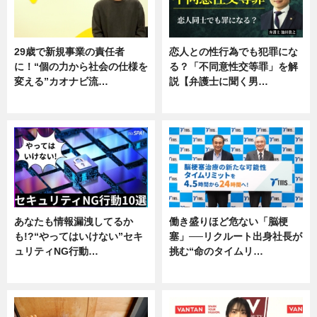
29歳で新規事業の責任者
恋人との性行為でも犯罪にな
に！“個の力から社会の仕様を
る？「不同意性交等罪」を解
変える”カオナビ流…
説【弁護士に聞く男…
企業インタビュー
専門家インタビュー
あなたも情報漏洩してるか
働き盛りほど危ない「脳梗
も!?“やってはいけない”セキ
塞」──リクルート出身社長が
ュリティNG行動…
挑む“命のタイムリ…
専門家インタビュー
企業インタビュー