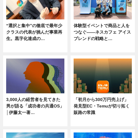
“選択と集中”の徹底で最年少
体験型イベントで商品と人を
クラスの代表が挑んだ事業再
つなぐ――ネスカフェ アイス
生。黒字化達成の…
ブレンドの戦略と…
ニュース
ニュース
3,000人の経営者を見てきた
「初月から300万円売上げ」
男が語る「成功者の共通OS」
発見型EC・Temuが切り拓く
│伊藤太一著…
販路の常識
ニュース
ニュース