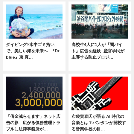
ダイビング×水中ゴミ拾い
高校生4人に1人が『闇バイ
で、美しい海を未来へ│『Dr.
ト』広告を経験│産官学民が
blue』東 真…
主導する防止プロジ…
ニュース
ニュース
「借金減らせます」ネット広
布袋寅泰氏が語る AI 時代の
告の影 広がる債務整理トラ
音楽とは？バンタンが開校す
ブルに法律事務所が…
る音楽学校の目…