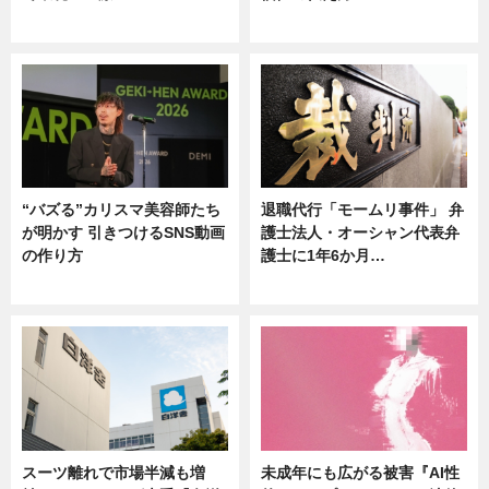
ニュース
ニュース
“バズる”カリスマ美容師たち
退職代行「モームリ事件」 弁
が明かす 引きつけるSNS動画
護士法人・オーシャン代表弁
の作り方
護士に1年6か月…
ニュース
ニュース
スーツ離れで市場半減も増
未成年にも広がる被害『AI性