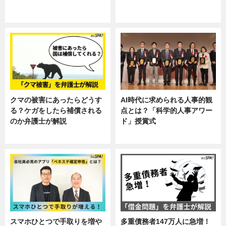
ニュース, 暮らし
ニュース, 企業インタビュー, 暮ら
し
クマの被害にあったらどうす
AI時代に求められる人事的観
る？ケガをしたら補償される
点とは？「科学的人事アワー
のか弁護士が解説
ド」授賞式
専門家インタビュー
ニュース
スマホひとつで手取りを増や
多重債務者147万人に急増！