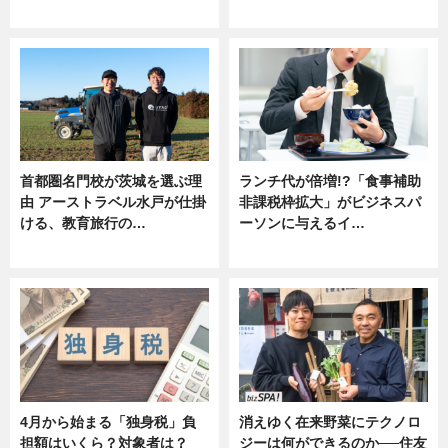
ニュース
ニュース
首都圏名門校が茨城を選ぶ理
ランチ代が倍増!?「食事補助
由 アーストラベル水戸が仕掛
非課税枠拡大」がビジネスパ
ける、教育旅行の…
ーソンに与えるイ…
ニュース
ニュース
4月から始まる「独身税」負
消えゆく在来野菜にテクノロ
担額はいくら？対象者は？
ジーは何ができるのか──住友