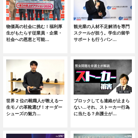
物価高の社会に挑む！福利厚
観光業の人材不足解消を専門
生がもたらす従業員・企業・
スクールが担う。学生の留学
社会への恩恵と可能…
サポートも行うバン…
ニュース
ニュース, 企業インタビュー
世界 2 位の靴職人が教える一
ブロックしても連絡が止まら
生モノの革靴選び！オーダー
ない…それ、ストーカー行為
シューズの魅力…
に当たる？弁護士が…
ニュース, 専門家インタビュー
ニュース, 専門家インタビュー