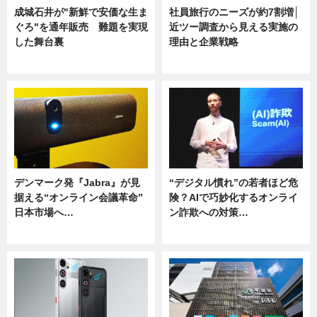
成城石井が"新鮮で安価な生ま
社員旅行のニーズが約7割増│
ぐろ"を通年販売 難題を実現
近ツー調査から見える実施の
した舞台裏
理由と企業戦略
ニュース
ニュース
デンマーク発『Jabra』が見
“デジタル慣れ”の若者ほど危
据える“オンライン会議革命”
険？AIで巧妙化するオンライ
日本市場へ…
ン詐欺への対策…
ニュース
ニュース