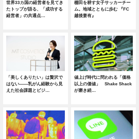
世界33カ国の経営者を見てき
棚田を耕す女子サッカーチー
たトップが語る、「成功する
ム。地域とともに歩む 『FC
経営者」の共通点…
越後妻有』
ニュース
ニュース
「美しくありたい」は贅沢で
値上げ時代に問われる「価格
はない――乳がん経験から見
以上の価値」 Shake Shack
えた社会課題とビジ…
が磨き続…
ニュース
ニュース