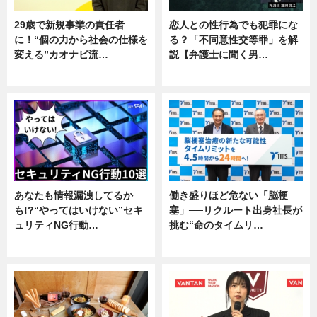
29歳で新規事業の責任者
恋人との性行為でも犯罪にな
に！“個の力から社会の仕様を
る？「不同意性交等罪」を解
変える”カオナビ流…
説【弁護士に聞く男…
企業インタビュー
専門家インタビュー
あなたも情報漏洩してるか
働き盛りほど危ない「脳梗
も!?“やってはいけない”セキ
塞」──リクルート出身社長が
ュリティNG行動…
挑む“命のタイムリ…
専門家インタビュー
企業インタビュー