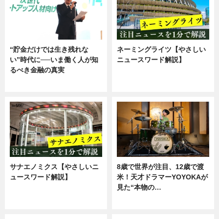
“貯金だけでは生き残れな
ネーミングライツ【やさしい
い”時代に──いま働く人が知
ニュースワード解説】
るべき金融の真実
ニュース
企業インタビュー
サナエノミクス【やさしいニ
8歳で世界が注目、12歳で渡
ュースワード解説】
米！天才ドラマーYOYOKAが
見た“本物の…
ニュース
エンタメ