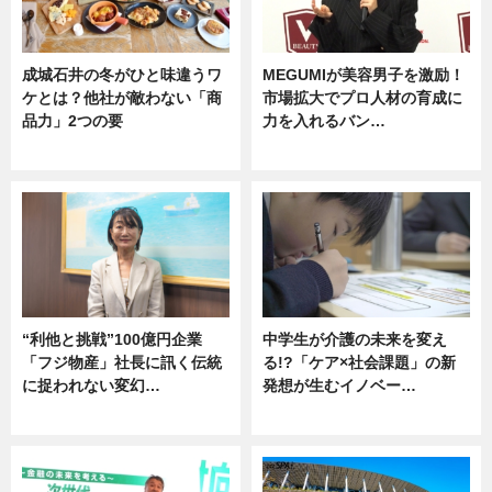
成城石井の冬がひと味違うワ
MEGUMIが美容男子を激励！
ケとは？他社が敵わない「商
市場拡大でプロ人材の育成に
品力」2つの要
力を入れるバン…
グルメ
企業インタビュー
“利他と挑戦”100億円企業
中学生が介護の未来を変え
「フジ物産」社長に訊く伝統
る!?「ケア×社会課題」の新
に捉われない変幻…
発想が生むイノベー…
ニュース
ニュース