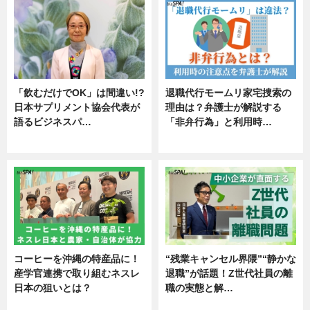
「飲むだけでOK」は間違い!?
退職代行モームリ家宅捜索の
日本サプリメント協会代表が
理由は？弁護士が解説する
語るビジネスパ…
「非弁行為」と利用時…
ニュース
専門家インタビュー
コーヒーを沖縄の特産品に！
“残業キャンセル界隈”“静かな
産学官連携で取り組むネスレ
退職”が話題！Z世代社員の離
日本の狙いとは？
職の実態と解…
企業インタビュー
企業インタビュー