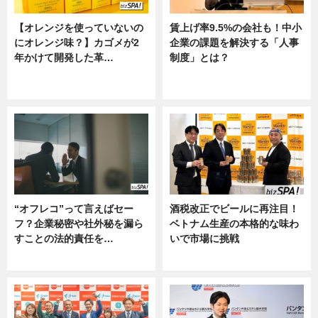
【オレンジを使っていないの
賃上げ率9.5%の会社も！中小
にオレンジ味？】カゴメが2
企業の課題を解決する「人事
年かけて開発した革…
制度」とは？
グルメ, ニュース, 企業インタビュ
ニュース
ー
“オフレコ”って言えばセー
酒税改正でビールに再注目！
フ？企業秘密や社外秘を漏ら
ベトナム生産の本格的な味わ
すことの法的責任を…
いで市場に挑戦
ニュース, 専門家インタビュー
ニュース