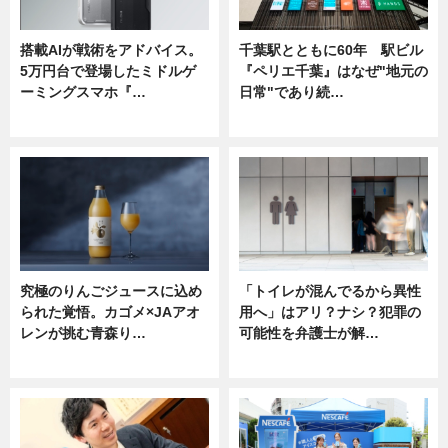
搭載AIが戦術をアドバイス。
千葉駅とともに60年 駅ビル
5万円台で登場したミドルゲ
『ペリエ千葉』はなぜ"地元の
ーミングスマホ『…
日常"であり続…
ニュース
ニュース
究極のりんごジュースに込め
「トイレが混んでるから異性
られた覚悟。カゴメ×JAアオ
用へ」はアリ？ナシ？犯罪の
レンが挑む青森り…
可能性を弁護士が解…
ニュース
ニュース, 専門家インタビュー