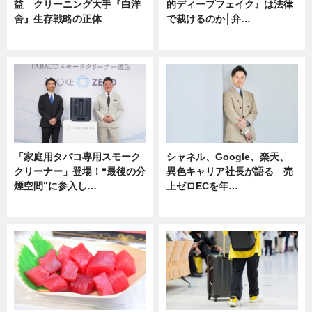
益 クリーニング大手『白洋
的ディープフェイク』は法律
舍』生存戦略の正体
で裁けるのか│弁…
企業インタビュー
ニュース
「家庭用タバコ専用スモーク
シャネル、Google、楽天、
クリーナー」登場！“最後の分
異色キャリア社長が語る 売
煙空間”に参入し…
上ゼロECを年…
ニュース
ニュース