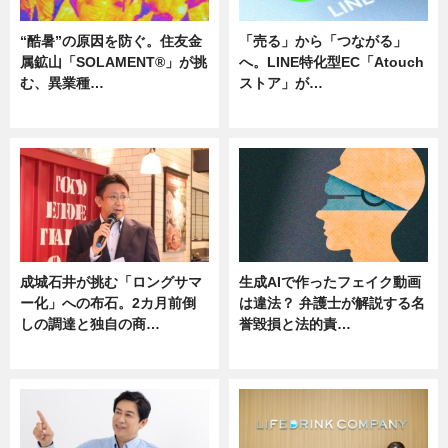
“酷暑”の原因を防ぐ。住友金
「売る」から「つながる」
属鉱山「SOLAMENT®」が挑
へ。LINE特化型EC「Atouch
む、異業種…
ストア」が…
ニュース
ニュース
成城石井が挑む「ロングサマ
生成AIで作ったフェイク動画
ー化」への布石。2カ月前倒
は違法？ 弁護士が解説する名
しの調達と独自の商…
誉毀損と法的責…
ニュース
ニュース