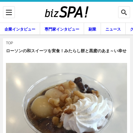
企業インタビュー
専門家インタビュー
副業
ニュース
暮らし
エンタメ
TOP
ローソンの和スイーツを実食！みたらし餅と黒蜜のあま～い幸せ
企業インタビュー
専門家インタビュー
副業
ニュース
グルメ
スキル