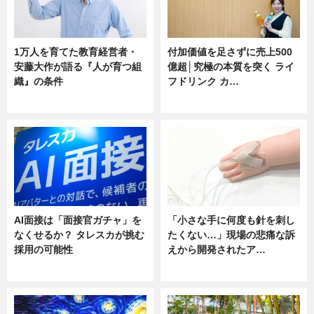
1万人を育てた教育経営者・
付加価値を足さずに売上500
安藤大作が語る『人が育つ組
億超│究極の本質を突く ライ
織』の条件
フドリンク カ…
ニュース
ニュース
AI面接は「面接官ガチャ」を
「小さな手に何度も針を刺し
なくせるか？ タレスカが挑む
たくない…」現場の悲痛な訴
採用の可能性
えから開発されたア…
ニュース
ニュース