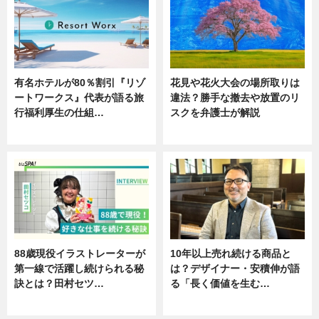
有名ホテルが80％割引『リゾ
花見や花火大会の場所取りは
ートワークス』代表が語る旅
違法？勝手な撤去や放置のリ
行福利厚生の仕組…
スクを弁護士が解説
ニュース
ニュース
88歳現役イラストレーターが
10年以上売れ続ける商品と
第一線で活躍し続けられる秘
は？デザイナー・安積伸が語
訣とは？田村セツ…
る「長く価値を生む…
専門家インタビュー
ニュース