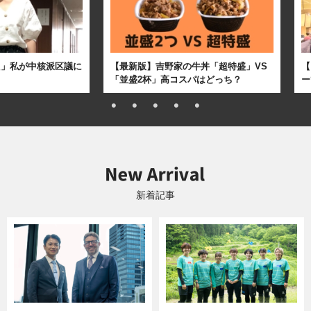
た」私が中核派区議に
【最新版】吉野家の牛丼「超特盛」VS
【
「並盛2杯」高コスパはどっち？
ー
新着記事