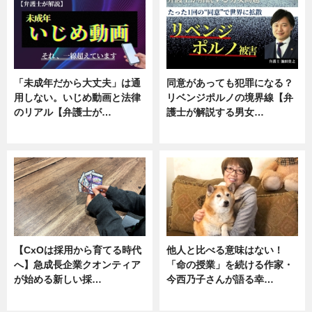
「未成年だから大丈夫」は通
同意があっても犯罪になる？
用しない。いじめ動画と法律
リベンジポルノの境界線【弁
のリアル【弁護士が…
護士が解説する男女…
ニュース, 専門家インタビュー
専門家インタビュー
【CxOは採用から育てる時代
他人と比べる意味はない！
へ】急成長企業クオンティア
「命の授業」を続ける作家・
が始める新しい採…
今西乃子さんが語る幸…
ニュース
専門家インタビュー