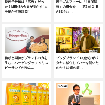
映画予告編は「広告」だっ
若手ゴルファーに「4日間競
た！MENSA会員が明かす“人
技」の機会を——第2回 G_B
を動かす設計図”
ASE 4da…
ニュース
ニュース
信頼と期待がブランドの力を
ブッダブランド CQはなぜパ
生む。ハーゲンダッツ クリス
タヤに移住してバーを開いた
ピーサンドが歩ん…
のか？60歳の節…
ニュース
ニュース