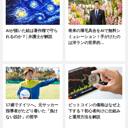
AIが描いた絵は著作権で守ら
将来の薄毛具合をAIで無料シ
れるのか？│弁護士が解説
ミュレーション！手がけたの
は洋ランの世界的…
ニュース
ニュース
sponsored by 河野メリクロン
17歳でドイツへ。元サッカー
ビットコインの価格はなぜ上
指導者がたどり着いた「負け
下する？初心者向けに仕組み
ない設計」の哲学
と運用方法を解説
ニュース
ニュース