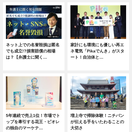
ネット上での名誉毀損は匿名
家計にも環境にも優しい再エ
でも成立!?損害賠償の相場
ネ電気「Pikaでんき」がスタ
は？【弁護士に聞く…
ート！自治体と…
専門家インタビュー
ニュース
5年連続で売上1位！市場でト
増上寺で掃除体験！ニチバン
ップを牽引する花王・ビオレ
が伝える手をいたわることの
の独自のマーケテ…
大切さ