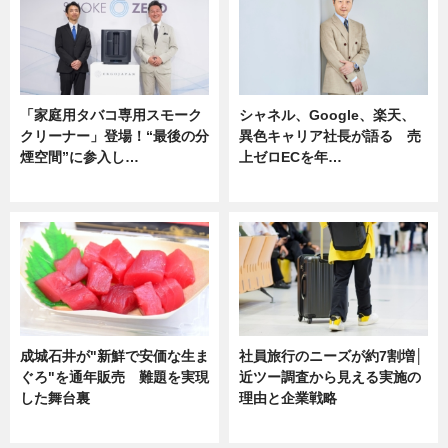
「家庭用タバコ専用スモーク
シャネル、Google、楽天、
クリーナー」登場！“最後の分
異色キャリア社長が語る 売
煙空間”に参入し…
上ゼロECを年…
ニュース
ニュース
成城石井が"新鮮で安価な生ま
社員旅行のニーズが約7割増│
ぐろ"を通年販売 難題を実現
近ツー調査から見える実施の
した舞台裏
理由と企業戦略
ニュース
ニュース