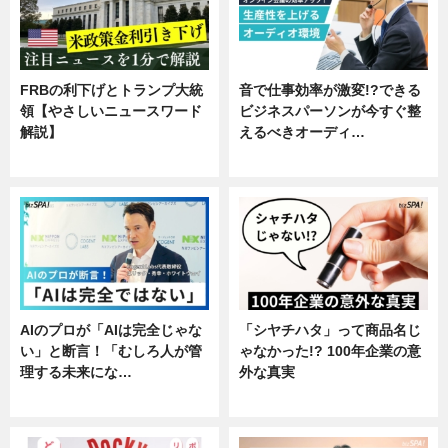
FRBの利下げとトランプ大統
音で仕事効率が激変!?できる
領【やさしいニュースワード
ビジネスパーソンが今すぐ整
解説】
えるべきオーディ…
ニュース
企業インタビュー
AIのプロが「AIは完全じゃな
「シヤチハタ」って商品名じ
い」と断言！「むしろ人が管
ゃなかった!? 100年企業の意
理する未来にな…
外な真実
企業インタビュー
企業インタビュー