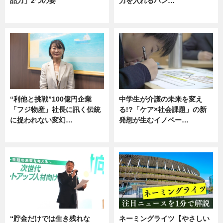
品力」2つの要
力を入れるバン…
グルメ
企業インタビュー
“利他と挑戦”100億円企業
中学生が介護の未来を変え
「フジ物産」社長に訊く伝統
る!?「ケア×社会課題」の新
に捉われない変幻…
発想が生むイノベー…
ニュース
ニュース
“貯金だけでは生き残れな
ネーミングライツ【やさしい