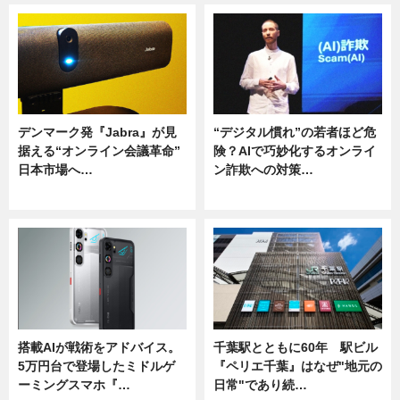
デンマーク発『Jabra』が見
“デジタル慣れ”の若者ほど危
据える“オンライン会議革命”
険？AIで巧妙化するオンライ
日本市場へ…
ン詐欺への対策…
ニュース
ニュース
搭載AIが戦術をアドバイス。
千葉駅とともに60年 駅ビル
5万円台で登場したミドルゲ
『ペリエ千葉』はなぜ"地元の
ーミングスマホ『…
日常"であり続…