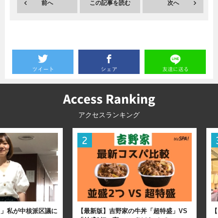
前へ
この記事を読む
次へ
アクセスランキング
た」私が中核派区議に
【最新版】吉野家の牛丼「超特盛」VS
【