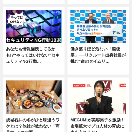
あなたも情報漏洩してるか
働き盛りほど危ない「脳梗
も!?“やってはいけない”セキ
塞」──リクルート出身社長が
ュリティNG行動…
挑む“命のタイムリ…
専門家インタビュー
企業インタビュー
成城石井の冬がひと味違うワ
MEGUMIが美容男子を激励！
ケとは？他社が敵わない「商
市場拡大でプロ人材の育成に