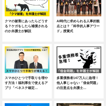
クマの被害にあったらどうす
AI時代に求められる人事的観
る？ケガをしたら補償される
点とは？「科学的人事アワー
のか弁護士が解説
ド」授賞式
専門家インタビュー
ニュース
スマホひとつで手取りを増や
多重債務者147万人に急増！
す方法！福利厚生で使えるア
他人事じゃない「借金問題」
プリ「ベネステ確定…
の注意点を弁護士…
企業インタビュー
専門家インタビュー