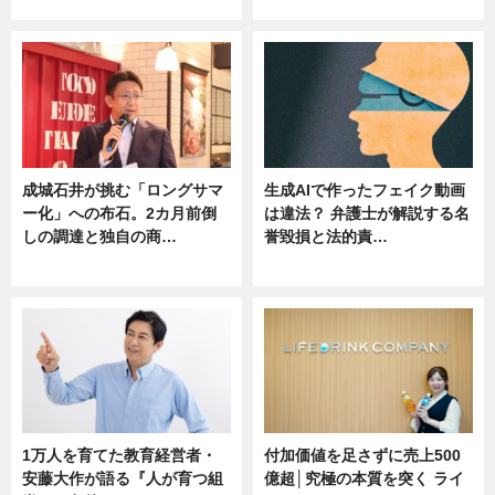
ニュース
ニュース
成城石井が挑む「ロングサマ
生成AIで作ったフェイク動画
ー化」への布石。2カ月前倒
は違法？ 弁護士が解説する名
しの調達と独自の商…
誉毀損と法的責…
ニュース
ニュース
1万人を育てた教育経営者・
付加価値を足さずに売上500
安藤大作が語る『人が育つ組
億超│究極の本質を突く ライ