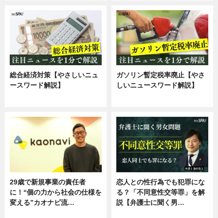
総合経済対策【やさしいニュ
ガソリン暫定税率廃止【やさ
ースワード解説】
しいニュースワード解説】
ニュース
ニュース
29歳で新規事業の責任者
恋人との性行為でも犯罪にな
に！“個の力から社会の仕様を
る？「不同意性交等罪」を解
変える”カオナビ流…
説【弁護士に聞く男…
企業インタビュー
専門家インタビュー