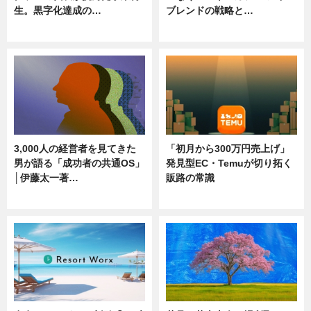
生。黒字化達成の…
ブレンドの戦略と…
ニュース
ニュース
3,000人の経営者を見てきた
「初月から300万円売上げ」
男が語る「成功者の共通OS」
発見型EC・Temuが切り拓く
│伊藤太一著…
販路の常識
ニュース
ニュース