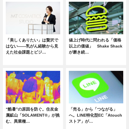
「美しくありたい」は贅沢で
値上げ時代に問われる「価格
はない――乳がん経験から見
以上の価値」 Shake Shack
えた社会課題とビジ…
が磨き続…
ニュース
ニュース
“酷暑”の原因を防ぐ。住友金
「売る」から「つながる」
属鉱山「SOLAMENT®」が挑
へ。LINE特化型EC「Atouch
む、異業種…
ストア」が…