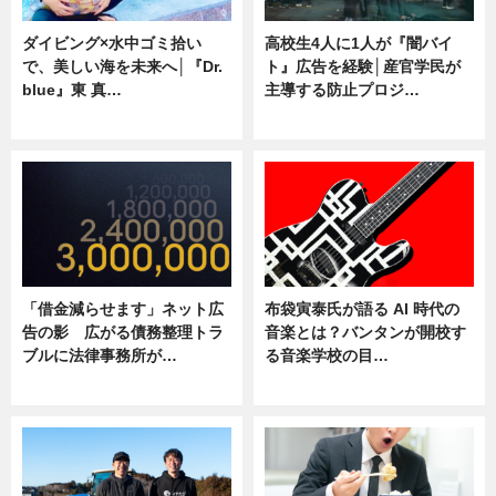
ダイビング×水中ゴミ拾い
高校生4人に1人が『闇バイ
で、美しい海を未来へ│『Dr.
ト』広告を経験│産官学民が
blue』東 真…
主導する防止プロジ…
ニュース
ニュース
「借金減らせます」ネット広
布袋寅泰氏が語る AI 時代の
告の影 広がる債務整理トラ
音楽とは？バンタンが開校す
ブルに法律事務所が…
る音楽学校の目…
ニュース
ニュース