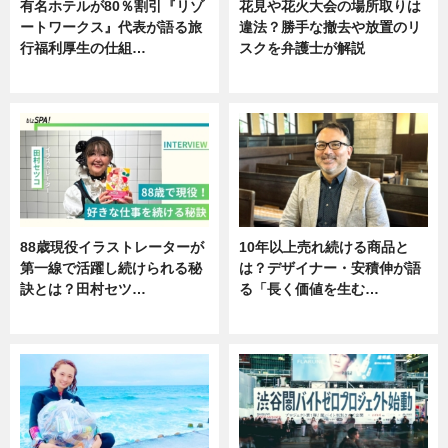
有名ホテルが80％割引『リゾ
花見や花火大会の場所取りは
ートワークス』代表が語る旅
違法？勝手な撤去や放置のリ
行福利厚生の仕組…
スクを弁護士が解説
ニュース
ニュース
88歳現役イラストレーターが
10年以上売れ続ける商品と
第一線で活躍し続けられる秘
は？デザイナー・安積伸が語
訣とは？田村セツ…
る「長く価値を生む…
専門家インタビュー
ニュース