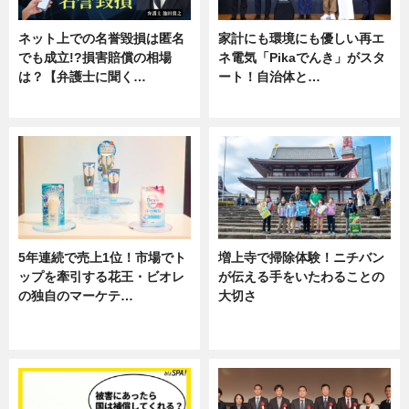
ネット上での名誉毀損は匿名
家計にも環境にも優しい再エ
でも成立!?損害賠償の相場
ネ電気「Pikaでんき」がスタ
は？【弁護士に聞く…
ート！自治体と…
専門家インタビュー
ニュース
5年連続で売上1位！市場でト
増上寺で掃除体験！ニチバン
ップを牽引する花王・ビオレ
が伝える手をいたわることの
の独自のマーケテ…
大切さ
ニュース, 暮らし
ニュース, 企業インタビュー, 暮ら
し