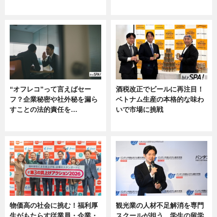
グルメ, ニュース, 企業インタビュ
ニュース
ー
“オフレコ”って言えばセー
酒税改正でビールに再注目！
フ？企業秘密や社外秘を漏ら
ベトナム生産の本格的な味わ
すことの法的責任を…
いで市場に挑戦
ニュース, 専門家インタビュー
ニュース
物価高の社会に挑む！福利厚
観光業の人材不足解消を専門
生がもたらす従業員・企業・
スクールが担う。学生の留学