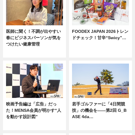
医師に聞く！不調が出やすい
FOODEX JAPAN 2026トレン
春にビジネスパーソンが気を
ドチェック！甘辛“Swicy”…
つけたい健康管理
ニュース
ニュース
映画予告編は「広告」だっ
若手ゴルファーに「4日間競
た！MENSA会員が明かす“人
技」の機会を——第2回 G_B
を動かす設計図”
ASE 4da…
ニュース
ニュース