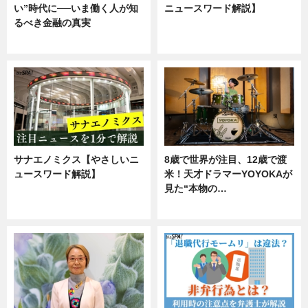
い”時代に──いま働く人が知
ニュースワード解説】
るべき金融の真実
ニュース
企業インタビュー
サナエノミクス【やさしいニ
8歳で世界が注目、12歳で渡
ュースワード解説】
米！天才ドラマーYOYOKAが
見た“本物の…
ニュース
エンタメ