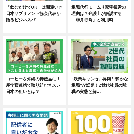
「飲むだけでOK」は間違い!?
退職代行モームリ家宅捜索の
日本サプリメント協会代表が
理由は？弁護士が解説する
語るビジネスパ…
「非弁行為」と利用時…
ニュース
専門家インタビュー
コーヒーを沖縄の特産品に！
“残業キャンセル界隈”“静かな
産学官連携で取り組むネスレ
退職”が話題！Z世代社員の離
日本の狙いとは？
職の実態と解…
企業インタビュー
企業インタビュー