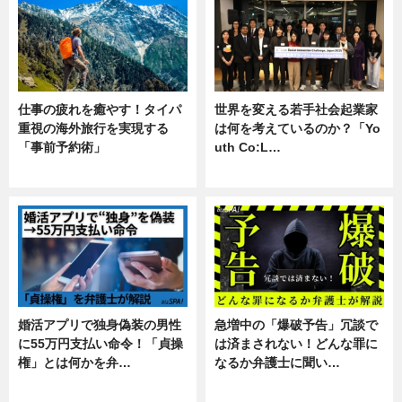
仕事の疲れを癒やす！タイパ
世界を変える若手社会起業家
重視の海外旅行を実現する
は何を考えているのか？「Yo
「事前予約術」
uth Co:L…
暮らし
スキル
婚活アプリで独身偽装の男性
急増中の「爆破予告」冗談で
に55万円支払い命令！「貞操
は済まされない！どんな罪に
権」とは何かを弁…
なるか弁護士に聞い…
専門家インタビュー
専門家インタビュー