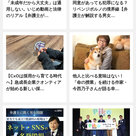
「未成年だから大丈夫」は通
同意があっても犯罪になる？
用しない。いじめ動画と法律
リベンジポルノの境界線【弁
のリアル【弁護士が…
護士が解説する男女…
ニュース, 専門家インタビュー
専門家インタビュー
【CxOは採用から育てる時代
他人と比べる意味はない！
へ】急成長企業クオンティア
「命の授業」を続ける作家・
が始める新しい採…
今西乃子さんが語る幸…
ニュース
専門家インタビュー