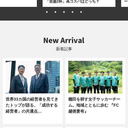
「並盛2杯」高コスパはどっち？
ー
新着記事
世界33カ国の経営者を見てき
棚田を耕す女子サッカーチー
たトップが語る、「成功する
ム。地域とともに歩む 『FC
経営者」の共通点…
越後妻有』
ニュース
ニュース