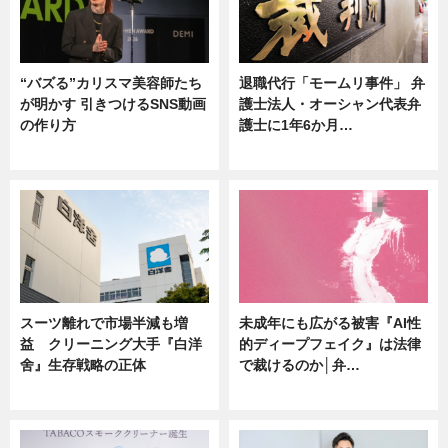
“バズる”カリスマ美容師たち
退職代行「モームリ事件」 弁
が明かす 引きつけるSNS動画
護士法人・オーシャン代表弁
の作り方
護士に1年6か月…
ニュース
ニュース
スーツ離れで市場半減も増
未成年にも広がる被害『AI性
益 クリーニング大手『白洋
的ディープフェイク』は法律
舍』生存戦略の正体
で裁けるのか│弁…
企業インタビュー
ニュース