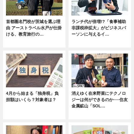
首都圏名門校が茨城を選ぶ理
ランチ代が倍増!?「食事補助
由 アーストラベル水戸が仕掛
非課税枠拡大」がビジネスパ
ける、教育旅行の…
ーソンに与えるイ…
ニュース
ニュース
4月から始まる「独身税」負
消えゆく在来野菜にテクノロ
担額はいくら？対象者は？
ジーは何ができるのか──住友
金属鉱山「SOL…
ニュース
ニュース