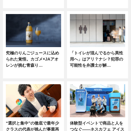
ニュース
ニュース
究極のりんごジュースに込め
「トイレが混んでるから異性
られた覚悟。カゴメ×JAアオ
用へ」はアリ？ナシ？犯罪の
レンが挑む青森り…
可能性を弁護士が解…
ニュース
ニュース, 専門家インタビュー
“選択と集中”の徹底で最年少
体験型イベントで商品と人を
クラスの代表が挑んだ事業再
つなぐ――ネスカフェ アイス