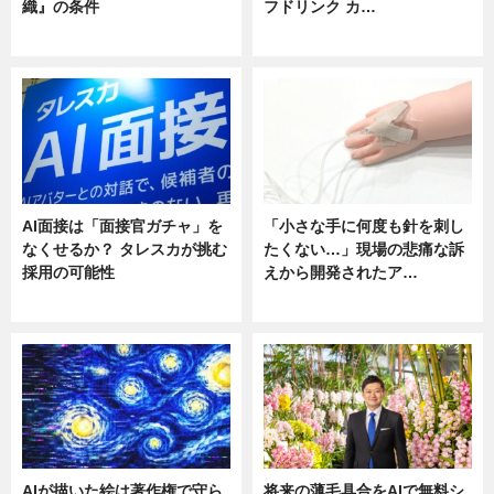
織』の条件
フドリンク カ…
ニュース
ニュース
AI面接は「面接官ガチャ」を
「小さな手に何度も針を刺し
なくせるか？ タレスカが挑む
たくない…」現場の悲痛な訴
採用の可能性
えから開発されたア…
ニュース
ニュース
AIが描いた絵は著作権で守ら
将来の薄毛具合をAIで無料シ