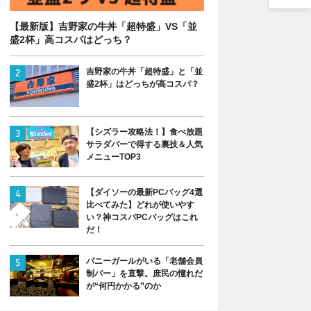
【最新版】吉野家の牛丼「超特盛」VS「並
盛2杯」高コスパはどっち？
吉野家の牛丼「超特盛」と「並
盛2杯」はどっちが高コスパ？
【シズラー攻略法！】食べ放題
サラダバーで得する裏技＆人気
メニューTOP3
【ダイソーの最新PCバッグ4選
比べてみた】どれが使いやす
い？神コスパPCバッグはこれ
だ！
バニーガールがいる「老舗会員
制バー」を直撃。庶民の憧れだ
が“何円かかる”のか