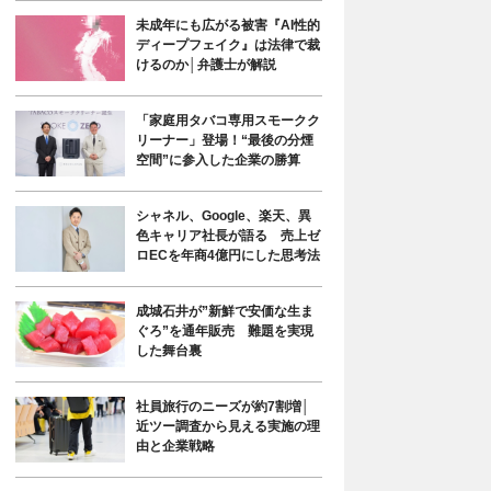
未成年にも広がる被害『AI性的
ディープフェイク』は法律で裁
けるのか│弁護士が解説
「家庭用タバコ専用スモークク
リーナー」登場！“最後の分煙
空間”に参入した企業の勝算
シャネル、Google、楽天、異
色キャリア社長が語る 売上ゼ
ロECを年商4億円にした思考法
成城石井が”新鮮で安価な生ま
ぐろ”を通年販売 難題を実現
した舞台裏
社員旅行のニーズが約7割増│
近ツー調査から見える実施の理
由と企業戦略