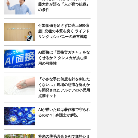
藤大作が語る『人が育つ組織』
の条件
付加価値を足さずに売上500億
超│究極の本質を突く ライフド
リンク カンパニーの経営戦略
AI面接は「面接官ガチャ」をな
くせるか？ タレスカが挑む採
用の可能性
「小さな手に何度も針を刺した
くない…」現場の悲痛な訴えか
ら開発されたアルケアの小児用
点滴キット
AIが描いた絵は著作権で守られ
るのか？│弁護士が解説
将来の薄毛具合をAIで無料シミ