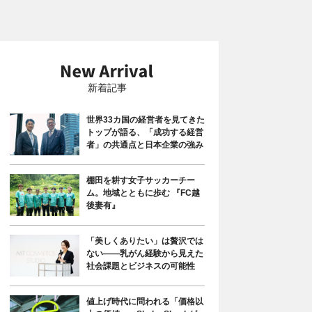
新着記事
世界33カ国の経営者を見てきた
トップが語る、「成功する経営
者」の共通点と日本企業の強み
棚田を耕す女子サッカーチー
ム。地域とともに歩む 『FC越
後妻有』
「美しくありたい」は贅沢では
ない――乳がん経験から見えた
社会課題とビジネスの可能性
値上げ時代に問われる「価格以