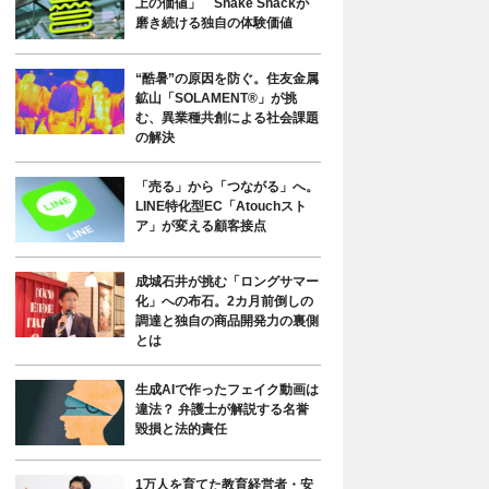
上の価値」 Shake Shackが
磨き続ける独自の体験価値
“酷暑”の原因を防ぐ。住友金属
鉱山「SOLAMENT®」が挑
む、異業種共創による社会課題
の解決
「売る」から「つながる」へ。
LINE特化型EC「Atouchスト
ア」が変える顧客接点
成城石井が挑む「ロングサマー
化」への布石。2カ月前倒しの
調達と独自の商品開発力の裏側
とは
生成AIで作ったフェイク動画は
違法？ 弁護士が解説する名誉
毀損と法的責任
1万人を育てた教育経営者・安