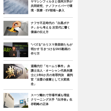
ヤマシンフィルタと信州大学が
共同研究、ナノファイバーで環
境・医療・EV領域へ参入
ナフサ不足時代の「白黒ポテ
チ」から考える 次世代に響く
価値の伝え方
“バズる”カリスマ美容師たちが
明かす 引きつけるSNS動画の
作り方
退職代行「モームリ事件」 弁
護士法人・オーシャン代表弁護
士に1年6か月の有罪判決 裁判
官「法曹の後輩として大変残
念」
スーツ離れで市場半減も増益
クリーニング大手『白洋舍』生
存戦略の正体