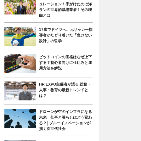
ュレーション！手がけたのは洋
ランの世界的栽培業者！その理
由とは
17歳でドイツへ。元サッカー指
導者がたどり着いた「負けない
設計」の哲学
ビットコインの価格はなぜ上下
する？初心者向けに仕組みと運
用方法を解説
HR EXPO主催者が語る 総務・
人事・教育の最新トレンドと
は？
ドローンが空のインフラになる
未来 仕事と暮らしはどう変わ
る？│ブルーイノベーションが
描く次世代社会