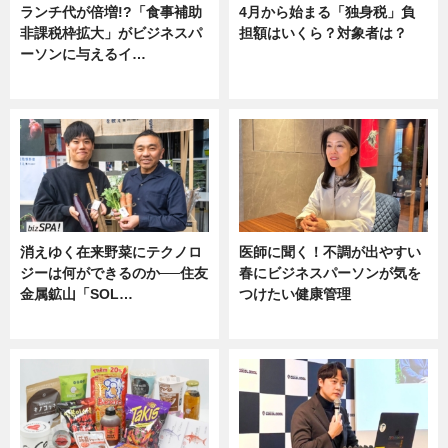
ランチ代が倍増!?「食事補助
4月から始まる「独身税」負
非課税枠拡大」がビジネスパ
担額はいくら？対象者は？
ーソンに与えるイ…
ニュース
ニュース
消えゆく在来野菜にテクノロ
医師に聞く！不調が出やすい
ジーは何ができるのか──住友
春にビジネスパーソンが気を
金属鉱山「SOL…
つけたい健康管理
ニュース
ニュース