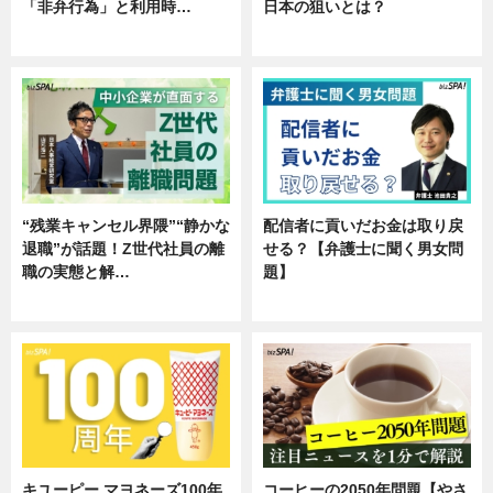
「非弁行為」と利用時…
日本の狙いとは？
専門家インタビュー
企業インタビュー
“残業キャンセル界隈”“静かな
配信者に貢いだお金は取り戻
退職”が話題！Z世代社員の離
せる？【弁護士に聞く男女問
職の実態と解…
題】
企業インタビュー
専門家インタビュー
キユーピー マヨネーズ100年
コーヒーの2050年問題【やさ