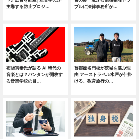
主導する防止プロジ…
ブルに法律事務所が…
ニュース
ニュース
布袋寅泰氏が語る AI 時代の
首都圏名門校が茨城を選ぶ理
音楽とは？バンタンが開校す
由 アーストラベル水戸が仕掛
る音楽学校の目…
ける、教育旅行の…
ニュース
ニュース