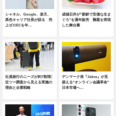
シャネル、Google、楽天、
成城石井が"新鮮で安価な生ま
異色キャリア社長が語る 売
ぐろ"を通年販売 難題を実現
上ゼロECを年…
した舞台裏
ニュース
ニュース
社員旅行のニーズが約7割増│
デンマーク発『Jabra』が見
近ツー調査から見える実施の
据える“オンライン会議革命”
理由と企業戦略
日本市場へ…
ニュース
ニュース