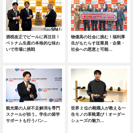
酒税改正でビールに再注目！
物価高の社会に挑む！福利厚
ベトナム生産の本格的な味わ
生がもたらす従業員・企業・
いで市場に挑戦
社会への恩恵と可能…
ニュース
ニュース
観光業の人材不足解消を専門
世界 2 位の靴職人が教える一
スクールが担う。学生の留学
生モノの革靴選び！オーダー
サポートも行うバン…
シューズの魅力…
ニュース, 企業インタビュー
ニュース, 専門家インタビュー