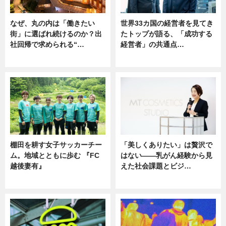
なぜ、丸の内は「働きたい
世界33カ国の経営者を見てき
街」に選ばれ続けるのか？出
たトップが語る、「成功する
社回帰で求められる“…
経営者」の共通点…
ニュース
ニュース
棚田を耕す女子サッカーチー
「美しくありたい」は贅沢で
ム。地域とともに歩む 『FC
はない――乳がん経験から見
越後妻有』
えた社会課題とビジ…
ニュース
ニュース