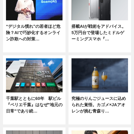
“デジタル慣れ”の若者ほど危
搭載AIが戦術をアドバイス。
険？AIで巧妙化するオンライ
5万円台で登場したミドルゲ
ン詐欺への対策…
ーミングスマホ『…
ニュース
ニュース
千葉駅とともに60年 駅ビル
究極のりんごジュースに込め
『ペリエ千葉』はなぜ"地元の
られた覚悟。カゴメ×JAアオ
日常"であり続…
レンが挑む青森り…
ニュース
ニュース