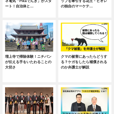
ネ電気「Pikaでんき」がスタ
ップを牽引する花王・ビオレ
ート！自治体と…
の独自のマーケテ…
ニュース
ニュース, 暮らし
増上寺で掃除体験！ニチバン
クマの被害にあったらどうす
が伝える手をいたわることの
る？ケガをしたら補償される
大切さ
のか弁護士が解説
ニュース, 企業インタビュー, 暮ら
専門家インタビュー
し