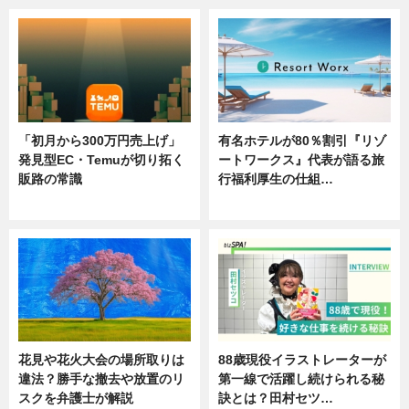
「初月から300万円売上げ」
有名ホテルが80％割引『リゾ
発見型EC・Temuが切り拓く
ートワークス』代表が語る旅
販路の常識
行福利厚生の仕組…
ニュース
ニュース
花見や花火大会の場所取りは
88歳現役イラストレーターが
違法？勝手な撤去や放置のリ
第一線で活躍し続けられる秘
スクを弁護士が解説
訣とは？田村セツ…