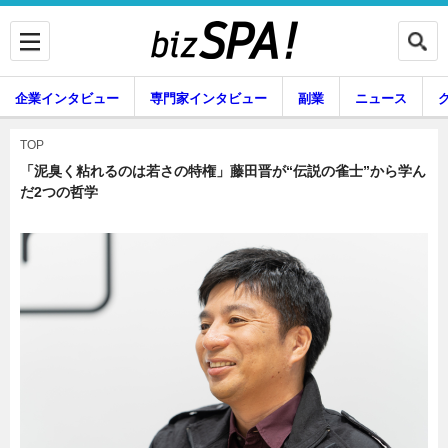
企業インタビュー
専門家インタビュー
副業
ニュース
暮らし
エンタメ
TOP
「泥臭く粘れるのは若さの特権」藤田晋が“伝説の雀士”から学ん
だ2つの哲学
企業インタビュー
専門家インタビュー
副業
ニュース
グルメ
スキル