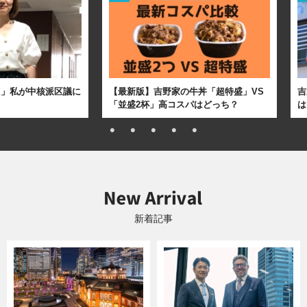
た」私が中核派区議に
【最新版】吉野家の牛丼「超特盛」VS
吉
「並盛2杯」高コスパはどっち？
は
新着記事