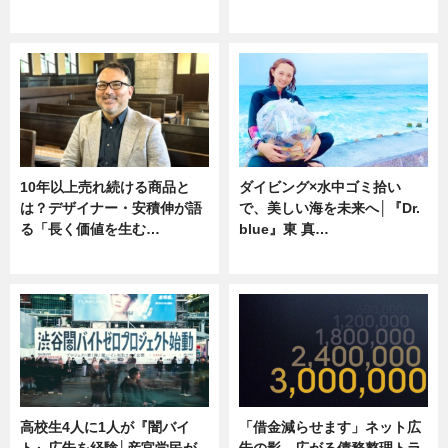
ニュース
専門家インタビュー
10年以上売れ続ける商品と
ダイビング×水中ゴミ拾い
は？デザイナー・安積伸が語
で、美しい海を未来へ│『Dr.
る「長く価値を生む…
blue』東 真…
ニュース
ニュース
高校生4人に1人が『闇バイ
「借金減らせます」ネット広
ト』広告を経験│産官学民が
告の影 広がる債務整理トラ