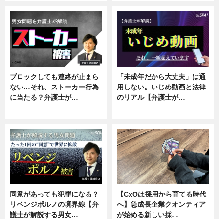
ブロックしても連絡が止まら
「未成年だから大丈夫」は通
ない…それ、ストーカー行為
用しない。いじめ動画と法律
に当たる？弁護士が…
のリアル【弁護士が…
ニュース, 専門家インタビュー
ニュース, 専門家インタビュー
同意があっても犯罪になる？
【CxOは採用から育てる時代
リベンジポルノの境界線【弁
へ】急成長企業クオンティア
護士が解説する男女…
が始める新しい採…