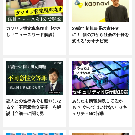
ガソリン暫定税率廃止【やさ
29歳で新規事業の責任者
しいニュースワード解説】
に！“個の力から社会の仕様を
変える”カオナビ流…
ニュース
企業インタビュー
恋人との性行為でも犯罪にな
あなたも情報漏洩してるか
る？「不同意性交等罪」を解
も!?“やってはいけない”セキ
説【弁護士に聞く男…
ュリティNG行動…
専門家インタビュー
専門家インタビュー