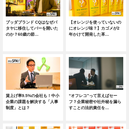
ブッダブランド CQはなぜパ
【オレンジを使っていないの
タヤに移住してバーを開いた
にオレンジ味？】カゴメが2
のか？60歳の節…
年かけて開発した革…
ニュース
グルメ, ニュース, 企業インタビュ
ー
賃上げ率9.5%の会社も！中小
“オフレコ”って言えばセー
企業の課題を解決する「人事
フ？企業秘密や社外秘を漏ら
制度」とは？
すことの法的責任を…
ニュース
ニュース, 専門家インタビュー