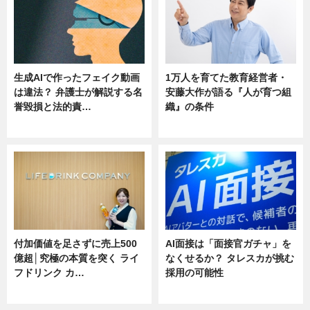
生成AIで作ったフェイク動画
1万人を育てた教育経営者・
は違法？ 弁護士が解説する名
安藤大作が語る『人が育つ組
誉毀損と法的責…
織』の条件
ニュース
ニュース
付加価値を足さずに売上500
AI面接は「面接官ガチャ」を
億超│究極の本質を突く ライ
なくせるか？ タレスカが挑む
フドリンク カ…
採用の可能性
ニュース
ニュース