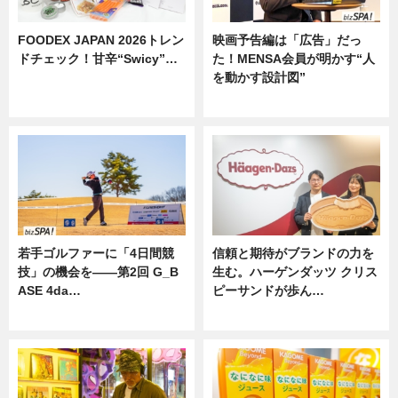
FOODEX JAPAN 2026トレン
映画予告編は「広告」だっ
ドチェック！甘辛“Swicy”…
た！MENSA会員が明かす“人
を動かす設計図”
ニュース
ニュース
若手ゴルファーに「4日間競
信頼と期待がブランドの力を
技」の機会を——第2回 G_B
生む。ハーゲンダッツ クリス
ASE 4da…
ピーサンドが歩ん…
ニュース
ニュース