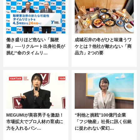
働き盛りほど危ない「脳梗
成城石井の冬がひと味違うワ
塞」──リクルート出身社長が
ケとは？他社が敵わない「商
挑む“命のタイムリ…
品力」2つの要
企業インタビュー
グルメ
MEGUMIが美容男子を激励！
“利他と挑戦”100億円企業
市場拡大でプロ人材の育成に
「フジ物産」社長に訊く伝統
力を入れるバン…
に捉われない変幻…
企業インタビュー
ニュース