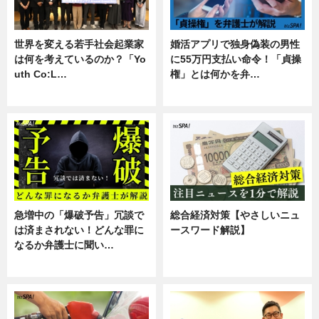
世界を変える若手社会起業家
婚活アプリで独身偽装の男性
は何を考えているのか？「Yo
に55万円支払い命令！「貞操
uth Co:L…
権」とは何かを弁…
スキル
専門家インタビュー
急増中の「爆破予告」冗談で
総合経済対策【やさしいニュ
は済まされない！どんな罪に
ースワード解説】
なるか弁護士に聞い…
ニュース
専門家インタビュー