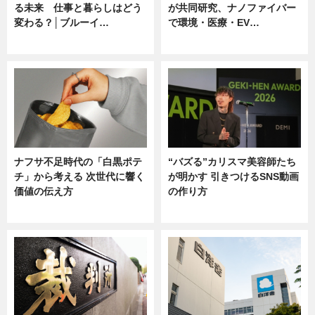
る未来 仕事と暮らしはどう
が共同研究、ナノファイバー
変わる？│ブルーイ…
で環境・医療・EV…
ニュース
ニュース
ナフサ不足時代の「白黒ポテ
“バズる”カリスマ美容師たち
チ」から考える 次世代に響く
が明かす 引きつけるSNS動画
価値の伝え方
の作り方
ニュース
ニュース