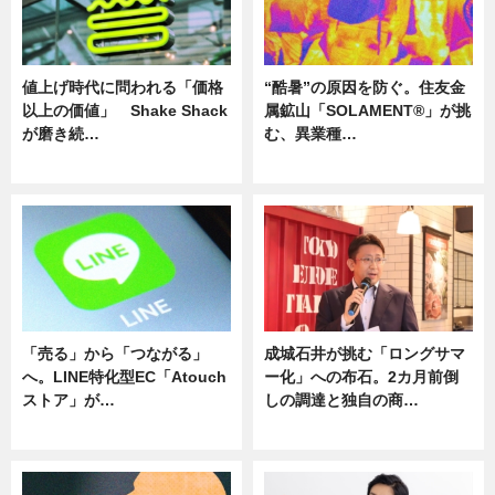
値上げ時代に問われる「価格
“酷暑”の原因を防ぐ。住友金
以上の価値」 Shake Shack
属鉱山「SOLAMENT®」が挑
が磨き続…
む、異業種…
ニュース
ニュース
「売る」から「つながる」
成城石井が挑む「ロングサマ
へ。LINE特化型EC「Atouch
ー化」への布石。2カ月前倒
ストア」が…
しの調達と独自の商…
ニュース
ニュース