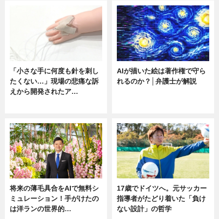
「小さな手に何度も針を刺し
AIが描いた絵は著作権で守ら
たくない…」現場の悲痛な訴
れるのか？│弁護士が解説
えから開発されたア…
ニュース
ニュース
将来の薄毛具合をAIで無料シ
17歳でドイツへ。元サッカー
ミュレーション！手がけたの
指導者がたどり着いた「負け
は洋ランの世界的…
ない設計」の哲学