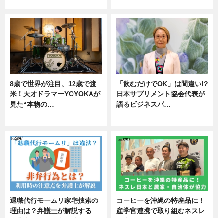
ニュース
ニュース
8歳で世界が注目、12歳で渡
「飲むだけでOK」は間違い!?
米！天才ドラマーYOYOKAが
日本サプリメント協会代表が
見た“本物の…
語るビジネスパ…
エンタメ
ニュース
退職代行モームリ家宅捜索の
コーヒーを沖縄の特産品に！
理由は？弁護士が解説する
産学官連携で取り組むネスレ