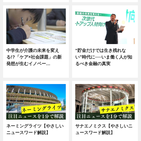
中学生が介護の未来を変え
“貯金だけでは生き残れな
る!?「ケア×社会課題」の新
い”時代に──いま働く人が知
発想が生むイノベー…
るべき金融の真実
ニュース
企業インタビュー
ネーミングライツ【やさしい
サナエノミクス【やさしいニ
ニュースワード解説】
ュースワード解説】