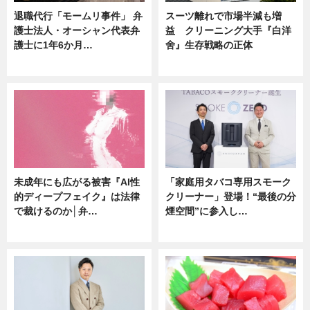
退職代行「モームリ事件」 弁
スーツ離れで市場半減も増
護士法人・オーシャン代表弁
益 クリーニング大手『白洋
護士に1年6か月…
舍』生存戦略の正体
ニュース
企業インタビュー
未成年にも広がる被害『AI性
「家庭用タバコ専用スモーク
的ディープフェイク』は法律
クリーナー」登場！“最後の分
で裁けるのか│弁…
煙空間”に参入し…
ニュース
ニュース