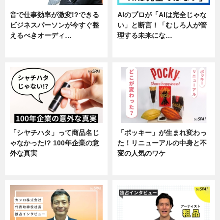
音で仕事効率が激変!?できる
AIのプロが「AIは完全じゃな
ビジネスパーソンが今すぐ整
い」と断言！「むしろ人が管
えるべきオーディ…
理する未来にな…
企業インタビュー
企業インタビュー
「シヤチハタ」って商品名じ
「ポッキー」が生まれ変わっ
ゃなかった!? 100年企業の意
た！リニューアルの中身と不
外な真実
変の人気のワケ
企業インタビュー
グルメ