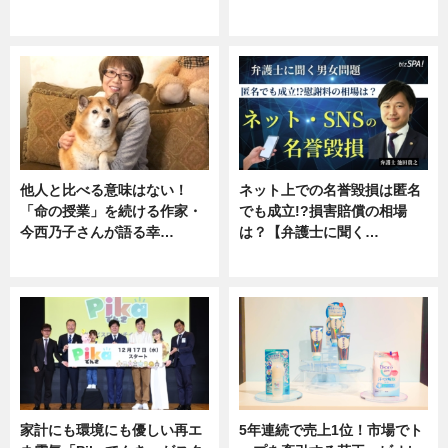
専門家インタビュー
ニュース
他人と比べる意味はない！
ネット上での名誉毀損は匿名
「命の授業」を続ける作家・
でも成立!?損害賠償の相場
今西乃子さんが語る幸…
は？【弁護士に聞く…
専門家インタビュー
専門家インタビュー
家計にも環境にも優しい再エ
5年連続で売上1位！市場でト