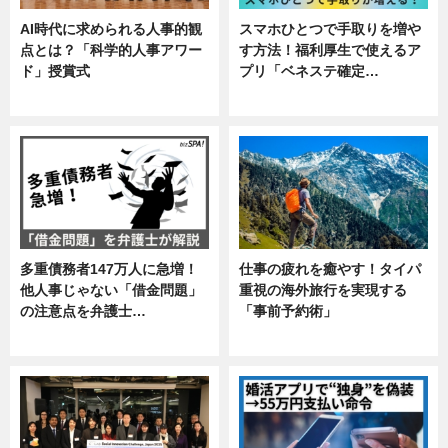
AI時代に求められる人事的観
スマホひとつで手取りを増や
点とは？「科学的人事アワー
す方法！福利厚生で使えるア
ド」授賞式
プリ「ベネステ確定…
ニュース
企業インタビュー
多重債務者147万人に急増！
仕事の疲れを癒やす！タイパ
他人事じゃない「借金問題」
重視の海外旅行を実現する
の注意点を弁護士…
「事前予約術」
専門家インタビュー
暮らし