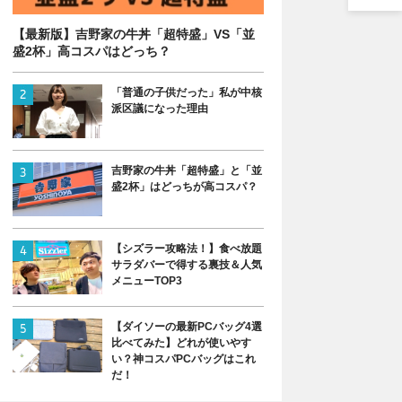
【最新版】吉野家の牛丼「超特盛」VS「並
盛2杯」高コスパはどっち？
「普通の子供だった」私が中核
派区議になった理由
吉野家の牛丼「超特盛」と「並
盛2杯」はどっちが高コスパ？
【シズラー攻略法！】食べ放題
サラダバーで得する裏技＆人気
メニューTOP3
【ダイソーの最新PCバッグ4選
比べてみた】どれが使いやす
い？神コスパPCバッグはこれ
だ！