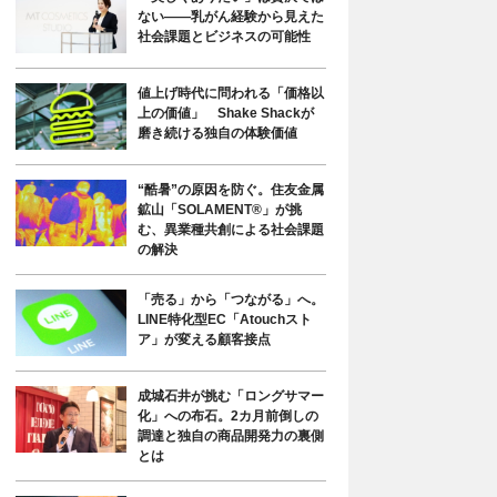
ない――乳がん経験から見えた
社会課題とビジネスの可能性
値上げ時代に問われる「価格以
上の価値」 Shake Shackが
磨き続ける独自の体験価値
“酷暑”の原因を防ぐ。住友金属
鉱山「SOLAMENT®」が挑
む、異業種共創による社会課題
の解決
「売る」から「つながる」へ。
LINE特化型EC「Atouchスト
ア」が変える顧客接点
成城石井が挑む「ロングサマー
化」への布石。2カ月前倒しの
調達と独自の商品開発力の裏側
とは