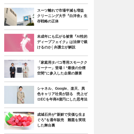
スーツ離れで市場半減も増益
クリーニング大手『白洋舍』生
存戦略の正体
未成年にも広がる被害『AI性的
ディープフェイク』は法律で裁
けるのか│弁護士が解説
「家庭用タバコ専用スモークク
リーナー」登場！“最後の分煙
空間”に参入した企業の勝算
シャネル、Google、楽天、異
色キャリア社長が語る 売上ゼ
ロECを年商4億円にした思考法
成城石井が”新鮮で安価な生ま
ぐろ”を通年販売 難題を実現
した舞台裏