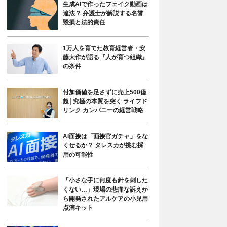
生成AIで作ったフェイク動画は
違法？ 弁護士が解説する名誉
毀損と法的責任
1万人を育てた教育経営者・安
藤大作が語る『人が育つ組織』
の条件
付加価値を足さずに売上500億
超│究極の本質を突く ライフド
リンク カンパニーの経営戦略
AI面接は「面接官ガチャ」をな
くせるか？ タレスカが挑む採
用の可能性
「小さな手に何度も針を刺した
くない…」現場の悲痛な訴えか
ら開発されたアルケアの小児用
点滴キット