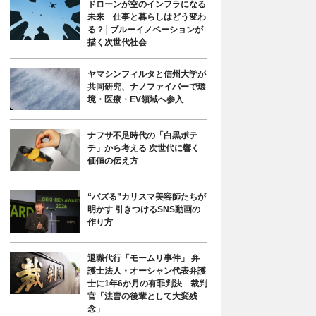
ドローンが空のインフラになる
未来 仕事と暮らしはどう変わ
る？│ブルーイノベーションが
描く次世代社会
ヤマシンフィルタと信州大学が
共同研究、ナノファイバーで環
境・医療・EV領域へ参入
ナフサ不足時代の「白黒ポテ
チ」から考える 次世代に響く
価値の伝え方
“バズる”カリスマ美容師たちが
明かす 引きつけるSNS動画の
作り方
退職代行「モームリ事件」 弁
護士法人・オーシャン代表弁護
士に1年6か月の有罪判決 裁判
官「法曹の後輩として大変残
念」