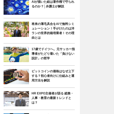
AIが描いた絵は著作権で守られ
るのか？│弁護士が解説
将来の薄毛具合をAIで無料シミ
ュレーション！手がけたのは洋
ランの世界的栽培業者！その理
由とは
17歳でドイツへ。元サッカー指
導者がたどり着いた「負けない
設計」の哲学
ビットコインの価格はなぜ上下
する？初心者向けに仕組みと運
用方法を解説
HR EXPO主催者が語る 総務・
人事・教育の最新トレンドと
は？