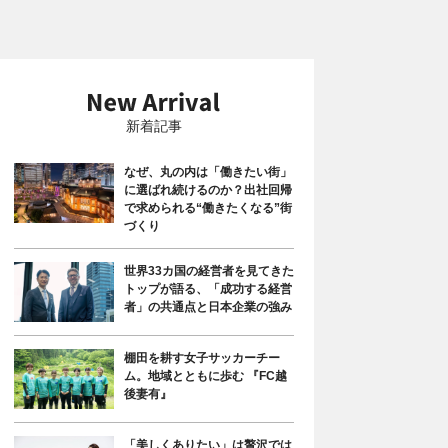
新着記事
なぜ、丸の内は「働きたい街」
に選ばれ続けるのか？出社回帰
で求められる“働きたくなる”街
づくり
世界33カ国の経営者を見てきた
トップが語る、「成功する経営
者」の共通点と日本企業の強み
棚田を耕す女子サッカーチー
ム。地域とともに歩む 『FC越
後妻有』
「美しくありたい」は贅沢では