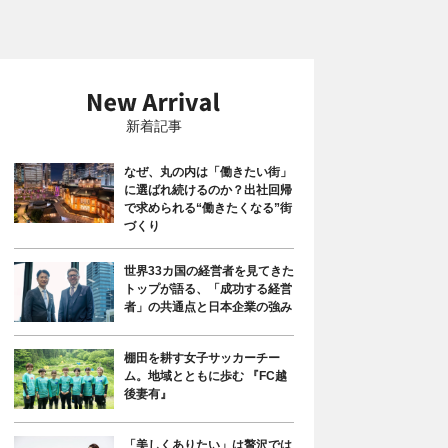
新着記事
なぜ、丸の内は「働きたい街」
に選ばれ続けるのか？出社回帰
で求められる“働きたくなる”街
づくり
世界33カ国の経営者を見てきた
トップが語る、「成功する経営
者」の共通点と日本企業の強み
棚田を耕す女子サッカーチー
ム。地域とともに歩む 『FC越
後妻有』
「美しくありたい」は贅沢では