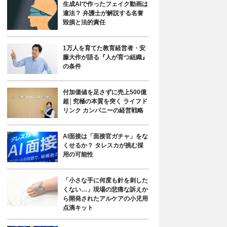
生成AIで作ったフェイク動画は
違法？ 弁護士が解説する名誉
毀損と法的責任
1万人を育てた教育経営者・安
藤大作が語る『人が育つ組織』
の条件
付加価値を足さずに売上500億
超│究極の本質を突く ライフド
リンク カンパニーの経営戦略
AI面接は「面接官ガチャ」をな
くせるか？ タレスカが挑む採
用の可能性
「小さな手に何度も針を刺した
くない…」現場の悲痛な訴えか
ら開発されたアルケアの小児用
点滴キット