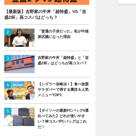
【最新版】吉野家の牛丼「超特盛」VS「並
盛2杯」高コスパはどっち？
「普通の子供だった」私が中核
派区議になった理由
吉野家の牛丼「超特盛」と「並
盛2杯」はどっちが高コスパ？
【シズラー攻略法！】食べ放題
サラダバーで得する裏技＆人気
メニューTOP3
【ダイソーの最新PCバッグ4選
比べてみた】どれが使いやす
い？神コスパPCバッグはこれ
だ！