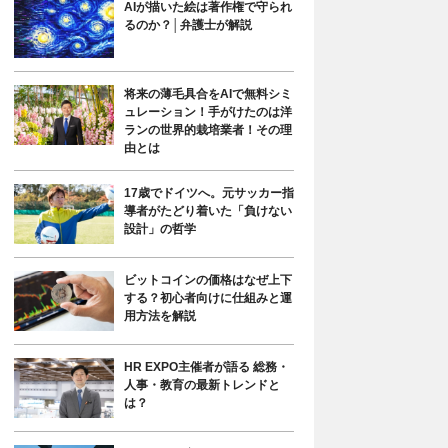
AIが描いた絵は著作権で守られ
るのか？│弁護士が解説
将来の薄毛具合をAIで無料シミ
ュレーション！手がけたのは洋
ランの世界的栽培業者！その理
由とは
17歳でドイツへ。元サッカー指
導者がたどり着いた「負けない
設計」の哲学
ビットコインの価格はなぜ上下
する？初心者向けに仕組みと運
用方法を解説
HR EXPO主催者が語る 総務・
人事・教育の最新トレンドと
は？