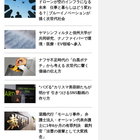
ドローンが空のインフラになる
未来 仕事と暮らしはどう変わ
る？│ブルーイノベーションが
描く次世代社会
ヤマシンフィルタと信州大学が
共同研究、ナノファイバーで環
境・医療・EV領域へ参入
ナフサ不足時代の「白黒ポテ
チ」から考える 次世代に響く
価値の伝え方
“バズる”カリスマ美容師たちが
明かす 引きつけるSNS動画の
作り方
退職代行「モームリ事件」 弁
護士法人・オーシャン代表弁護
士に1年6か月の有罪判決 裁判
官「法曹の後輩として大変残
念」