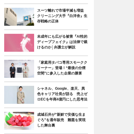
スーツ離れで市場半減も増益
クリーニング大手『白洋舍』生
存戦略の正体
未成年にも広がる被害『AI性的
ディープフェイク』は法律で裁
けるのか│弁護士が解説
「家庭用タバコ専用スモークク
リーナー」登場！“最後の分煙
空間”に参入した企業の勝算
シャネル、Google、楽天、異
色キャリア社長が語る 売上ゼ
ロECを年商4億円にした思考法
成城石井が”新鮮で安価な生ま
ぐろ”を通年販売 難題を実現
した舞台裏