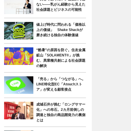
ない――乳がん経験から見えた
社会課題とビジネスの可能性
値上げ時代に問われる「価格以
上の価値」 Shake Shackが
磨き続ける独自の体験価値
“酷暑”の原因を防ぐ。住友金属
鉱山「SOLAMENT®」が挑
む、異業種共創による社会課題
の解決
「売る」から「つながる」へ。
LINE特化型EC「Atouchスト
ア」が変える顧客接点
成城石井が挑む「ロングサマー
化」への布石。2カ月前倒しの
調達と独自の商品開発力の裏側
とは