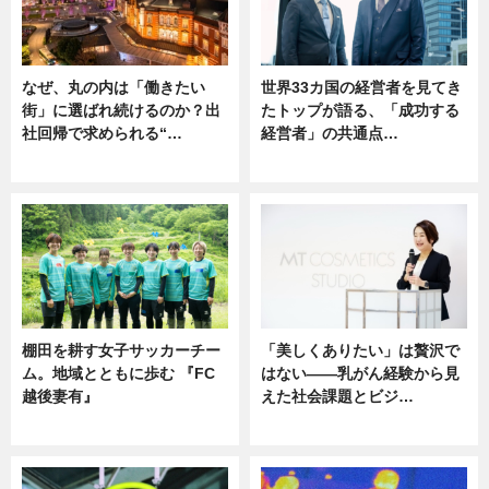
なぜ、丸の内は「働きたい
世界33カ国の経営者を見てき
街」に選ばれ続けるのか？出
たトップが語る、「成功する
社回帰で求められる“…
経営者」の共通点…
ニュース
ニュース
棚田を耕す女子サッカーチー
「美しくありたい」は贅沢で
ム。地域とともに歩む 『FC
はない――乳がん経験から見
越後妻有』
えた社会課題とビジ…
ニュース
ニュース