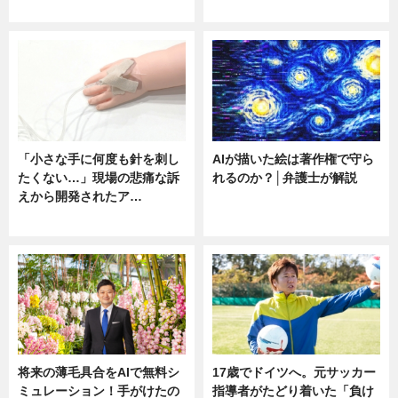
ニュース
ニュース
「小さな手に何度も針を刺し
AIが描いた絵は著作権で守ら
たくない…」現場の悲痛な訴
れるのか？│弁護士が解説
えから開発されたア…
ニュース
ニュース
将来の薄毛具合をAIで無料シ
17歳でドイツへ。元サッカー
ミュレーション！手がけたの
指導者がたどり着いた「負け