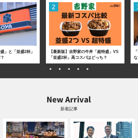
盛」と「並盛2杯」
【最新版】吉野家の牛丼「超特盛」VS
「
パ？
「並盛2杯」高コスパはどっち？
な
新着記事