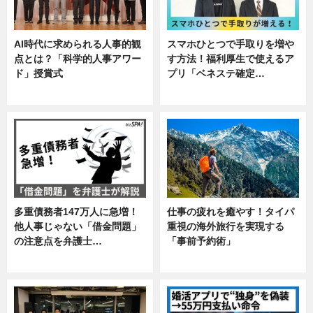
AI時代に求められる人事的観
スマホひとつで手取りを増や
点とは？「科学的人事アワー
す方法！福利厚生で使えるア
ド」授賞式
プリ「ベネステ確定…
ニュース
企業インタビュー
多重債務者147万人に急増！
仕事の疲れを癒やす！タイパ
他人事じゃない「借金問題」
重視の海外旅行を実現する
の注意点を弁護士…
「事前予約術」
専門家インタビュー
暮らし