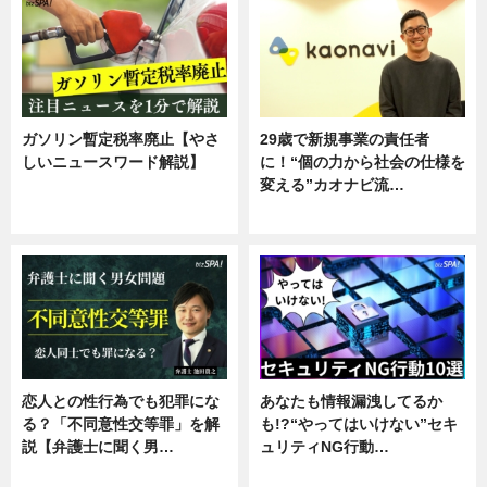
ガソリン暫定税率廃止【やさ
29歳で新規事業の責任者
しいニュースワード解説】
に！“個の力から社会の仕様を
変える”カオナビ流…
ニュース
企業インタビュー
恋人との性行為でも犯罪にな
あなたも情報漏洩してるか
る？「不同意性交等罪」を解
も!?“やってはいけない”セキ
説【弁護士に聞く男…
ュリティNG行動…
専門家インタビュー
専門家インタビュー