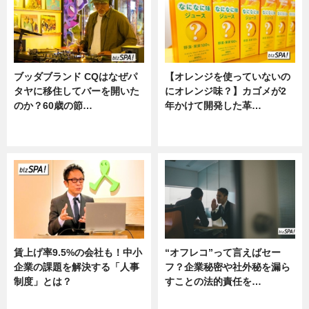
ブッダブランド CQはなぜパ
【オレンジを使っていないの
タヤに移住してバーを開いた
にオレンジ味？】カゴメが2
のか？60歳の節…
年かけて開発した革…
ニュース
グルメ, ニュース, 企業インタビュ
ー
賃上げ率9.5%の会社も！中小
“オフレコ”って言えばセー
企業の課題を解決する「人事
フ？企業秘密や社外秘を漏ら
制度」とは？
すことの法的責任を…
ニュース
ニュース, 専門家インタビュー