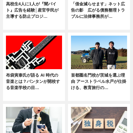
高校生4人に1人が『闇バイ
「借金減らせます」ネット広
ト』広告を経験│産官学民が
告の影 広がる債務整理トラ
主導する防止プロジ…
ブルに法律事務所が…
ニュース
ニュース
布袋寅泰氏が語る AI 時代の
首都圏名門校が茨城を選ぶ理
音楽とは？バンタンが開校す
由 アーストラベル水戸が仕掛
る音楽学校の目…
ける、教育旅行の…
ニュース
ニュース