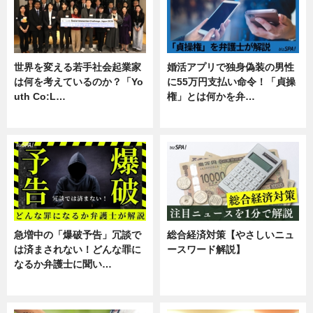
世界を変える若手社会起業家
婚活アプリで独身偽装の男性
は何を考えているのか？「Yo
に55万円支払い命令！「貞操
uth Co:L…
権」とは何かを弁…
スキル
専門家インタビュー
急増中の「爆破予告」冗談で
総合経済対策【やさしいニュ
は済まされない！どんな罪に
ースワード解説】
なるか弁護士に聞い…
ニュース
専門家インタビュー