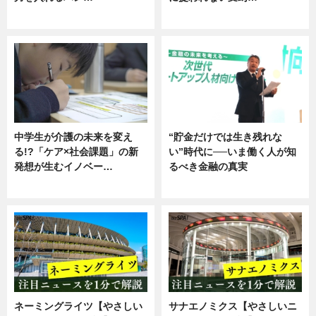
企業インタビュー
ニュース
中学生が介護の未来を変え
“貯金だけでは生き残れな
る!?「ケア×社会課題」の新
い”時代に──いま働く人が知
発想が生むイノベー…
るべき金融の真実
ニュース
企業インタビュー
ネーミングライツ【やさしい
サナエノミクス【やさしいニ