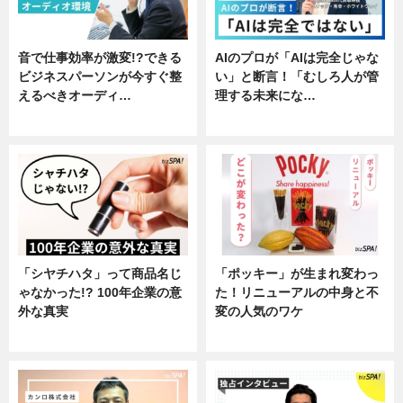
音で仕事効率が激変!?できる
AIのプロが「AIは完全じゃな
ビジネスパーソンが今すぐ整
い」と断言！「むしろ人が管
えるべきオーディ…
理する未来にな…
企業インタビュー
企業インタビュー
「シヤチハタ」って商品名じ
「ポッキー」が生まれ変わっ
ゃなかった!? 100年企業の意
た！リニューアルの中身と不
外な真実
変の人気のワケ
企業インタビュー
グルメ