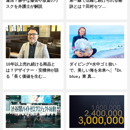
違法？勝手な撤去や放置のリ
第一線で活躍し続けられる秘
スクを弁護士が解説
訣とは？田村セツ…
ニュース
専門家インタビュー
10年以上売れ続ける商品と
ダイビング×水中ゴミ拾い
は？デザイナー・安積伸が語
で、美しい海を未来へ│『Dr.
る「長く価値を生む…
blue』東 真…
ニュース
ニュース