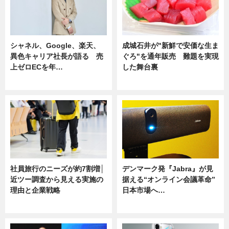
シャネル、Google、楽天、
成城石井が"新鮮で安価な生ま
異色キャリア社長が語る 売
ぐろ"を通年販売 難題を実現
上ゼロECを年…
した舞台裏
ニュース
ニュース
社員旅行のニーズが約7割増│
デンマーク発『Jabra』が見
近ツー調査から見える実施の
据える“オンライン会議革命”
理由と企業戦略
日本市場へ…
ニュース
ニュース