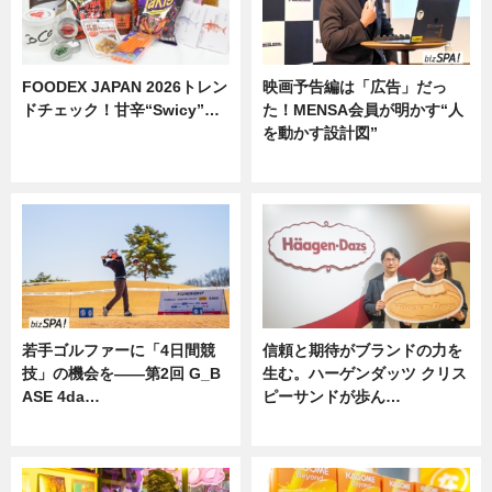
FOODEX JAPAN 2026トレン
映画予告編は「広告」だっ
ドチェック！甘辛“Swicy”…
た！MENSA会員が明かす“人
を動かす設計図”
ニュース
ニュース
若手ゴルファーに「4日間競
信頼と期待がブランドの力を
技」の機会を——第2回 G_B
生む。ハーゲンダッツ クリス
ASE 4da…
ピーサンドが歩ん…
ニュース
ニュース