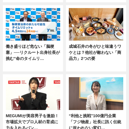
働き盛りほど危ない「脳梗
成城石井の冬がひと味違うワ
塞」──リクルート出身社長が
ケとは？他社が敵わない「商
挑む“命のタイムリ…
品力」2つの要
企業インタビュー
グルメ
MEGUMIが美容男子を激励！
“利他と挑戦”100億円企業
市場拡大でプロ人材の育成に
「フジ物産」社長に訊く伝統
力を入れるバン…
に捉われない変幻…