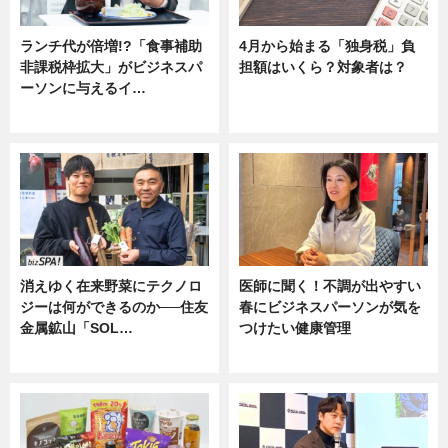
ランチ代が倍増!?「食事補助
4月から始まる「独身税」負
非課税枠拡大」がビジネスパ
担額はいくら？対象者は？
ーソンに与えるイ…
ニュース
ニュース
消えゆく在来野菜にテクノロ
医師に聞く！不調が出やすい
ジーは何ができるのか──住友
春にビジネスパーソンが気を
金属鉱山「SOL…
つけたい健康管理
ニュース
ニュース