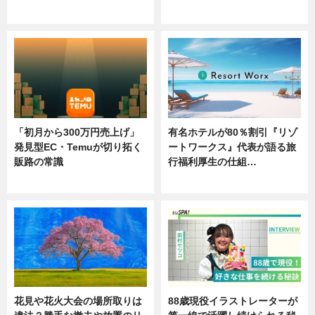
ニュース
ニュース
「初月から300万円売上げ」
有名ホテルが80％割引『リゾ
発見型EC・Temuが切り拓く
ートワークス』代表が語る旅
販路の常識
行福利厚生の仕組…
ニュース
ニュース
花見や花火大会の場所取りは
88歳現役イラストレーターが