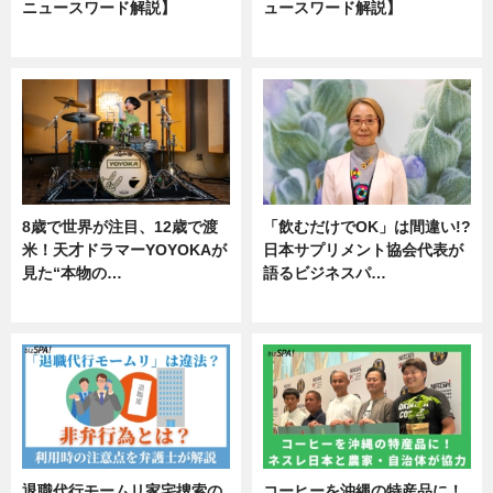
ニュースワード解説】
ュースワード解説】
ニュース
ニュース
8歳で世界が注目、12歳で渡
「飲むだけでOK」は間違い!?
米！天才ドラマーYOYOKAが
日本サプリメント協会代表が
見た“本物の…
語るビジネスパ…
エンタメ
ニュース
退職代行モームリ家宅捜索の
コーヒーを沖縄の特産品に！