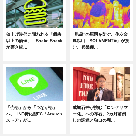
値上げ時代に問われる「価格
“酷暑”の原因を防ぐ。住友金
以上の価値」 Shake Shack
属鉱山「SOLAMENT®」が挑
が磨き続…
む、異業種…
ニュース
ニュース
「売る」から「つながる」
成城石井が挑む「ロングサマ
へ。LINE特化型EC「Atouch
ー化」への布石。2カ月前倒
ストア」が…
しの調達と独自の商…
ニュース
ニュース