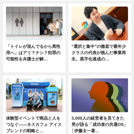
「トイレが混んでるから異性
“選択と集中”の徹底で最年少
用へ」はアリ？ナシ？犯罪の
クラスの代表が挑んだ事業再
可能性を弁護士が解…
生。黒字化達成の…
ニュース, 専門家インタビュー
ニュース
体験型イベントで商品と人を
3,000人の経営者を見てきた
つなぐ――ネスカフェ アイス
男が語る「成功者の共通OS」
ブレンドの戦略と…
│伊藤太一著…