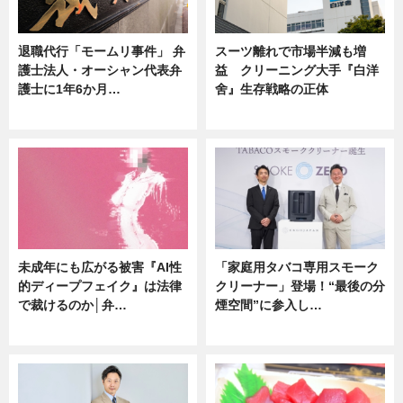
退職代行「モームリ事件」 弁
スーツ離れで市場半減も増
護士法人・オーシャン代表弁
益 クリーニング大手『白洋
護士に1年6か月…
舍』生存戦略の正体
ニュース
企業インタビュー
未成年にも広がる被害『AI性
「家庭用タバコ専用スモーク
的ディープフェイク』は法律
クリーナー」登場！“最後の分
で裁けるのか│弁…
煙空間”に参入し…
ニュース
ニュース