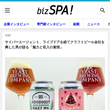
企業インタビュー
専門家インタビュー
副業
ニュース
暮らし
エンタメ
TOP
サイバーエージェント、ライブドアを経てクラフトビール会社を
興した男が語る「魅力と収入の覚悟」
企業インタビュー
専門家インタビュー
副業
ニュース
グルメ
スキル