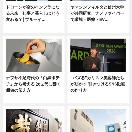
ドローンが空のインフラにな
ヤマシンフィルタと信州大学
る未来 仕事と暮らしはどう
が共同研究、ナノファイバー
変わる？│ブルーイ…
で環境・医療・EV…
ニュース
ニュース
ナフサ不足時代の「白黒ポテ
“バズる”カリスマ美容師たち
チ」から考える 次世代に響く
が明かす 引きつけるSNS動画
価値の伝え方
の作り方
ニュース
ニュース