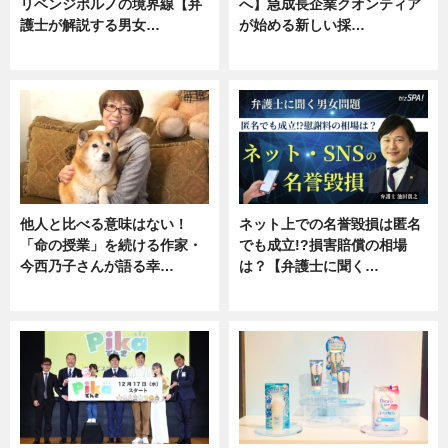
リベンジポルノの境界線【弁
へ】急成長企業クオンティア
護士が解説する男女…
が始める新しい採…
専門家インタビュー
ニュース
他人と比べる意味はない！
ネット上での名誉毀損は匿名
「命の授業」を続ける作家・
でも成立!?損害賠償の相場
今西乃子さんが語る幸…
は？【弁護士に聞く…
専門家インタビュー
専門家インタビュー