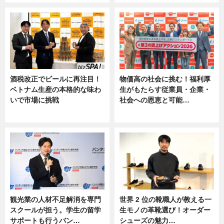
酒税改正でビールに再注目！
物価高の社会に挑む！福利厚
ベトナム生産の本格的な味わ
生がもたらす従業員・企業・
いで市場に挑戦
社会への恩恵と可能…
ニュース
ニュース
観光業の人材不足解消を専門
世界 2 位の靴職人が教える一
スクールが担う。学生の留学
生モノの革靴選び！オーダー
サポートも行うバン…
シューズの魅力…