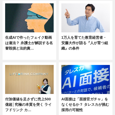
生成AIで作ったフェイク動画
1万人を育てた教育経営者・
は違法？ 弁護士が解説する名
安藤大作が語る『人が育つ組
誉毀損と法的責…
織』の条件
ニュース
ニュース
付加価値を足さずに売上500
AI面接は「面接官ガチャ」を
億超│究極の本質を突く ライ
なくせるか？ タレスカが挑む
フドリンク カ…
採用の可能性