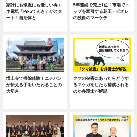
家計にも環境にも優しい再エ
5年連続で売上1位！市場でト
ネ電気「Pikaでんき」がスタ
ップを牽引する花王・ビオレ
ート！自治体と…
の独自のマーケテ…
ニュース
ニュース, 暮らし
増上寺で掃除体験！ニチバン
クマの被害にあったらどうす
が伝える手をいたわることの
る？ケガをしたら補償される
大切さ
のか弁護士が解説
ニュース, 企業インタビュー, 暮ら
専門家インタビュー
し