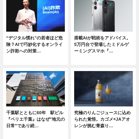
“デジタル慣れ”の若者ほど危
搭載AIが戦術をアドバイス。
険？AIで巧妙化するオンライ
5万円台で登場したミドルゲ
ン詐欺への対策…
ーミングスマホ『…
ニュース
ニュース
千葉駅とともに60年 駅ビル
究極のりんごジュースに込め
『ペリエ千葉』はなぜ"地元の
られた覚悟。カゴメ×JAアオ
日常"であり続…
レンが挑む青森り…
ニュース
ニュース