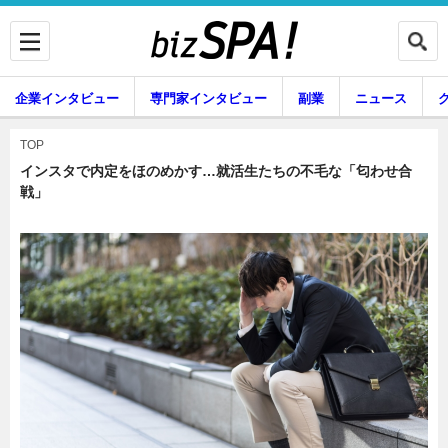
企業インタビュー
専門家インタビュー
副業
ニュース
暮らし
エンタメ
TOP
インスタで内定をほのめかす…就活生たちの不毛な「匂わせ合
戦」
企業インタビュー
専門家インタビュー
副業
ニュース
グルメ
スキル