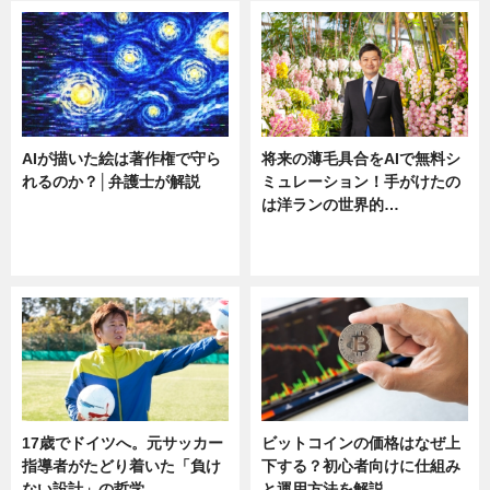
AIが描いた絵は著作権で守ら
将来の薄毛具合をAIで無料シ
れるのか？│弁護士が解説
ミュレーション！手がけたの
は洋ランの世界的…
ニュース
ニュース
sponsored by 河野メリクロン
17歳でドイツへ。元サッカー
ビットコインの価格はなぜ上
指導者がたどり着いた「負け
下する？初心者向けに仕組み
ない設計」の哲学
と運用方法を解説