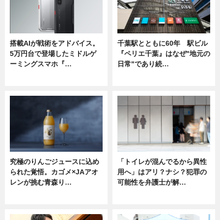
搭載AIが戦術をアドバイス。
千葉駅とともに60年 駅ビル
5万円台で登場したミドルゲ
『ペリエ千葉』はなぜ"地元の
ーミングスマホ『…
日常"であり続…
ニュース
ニュース
究極のりんごジュースに込め
「トイレが混んでるから異性
られた覚悟。カゴメ×JAアオ
用へ」はアリ？ナシ？犯罪の
レンが挑む青森り…
可能性を弁護士が解…
ニュース
ニュース, 専門家インタビュー