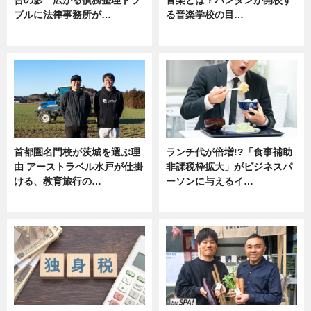
ブルに法律事務所が…
る音楽学校の目…
ニュース
ニュース
首都圏名門校が茨城を選ぶ理
ランチ代が倍増!?「食事補助
由 アーストラベル水戸が仕掛
非課税枠拡大」がビジネスパ
ける、教育旅行の…
ーソンに与えるイ…
ニュース
ニュース