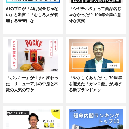
AIのプロが「AIは完全じゃな
「シヤチハタ」って商品名じ
い」と断言！「むしろ人が管
ゃなかった!? 100年企業の意
理する未来にな…
外な真実
企業インタビュー
企業インタビュー
「ポッキー」が生まれ変わっ
「やさしくありたい」70周年
た！リニューアルの中身と不
を迎えた「カンロ飴」が掲げ
変の人気のワケ
る新ブランドメッ…
グルメ
企業インタビュー