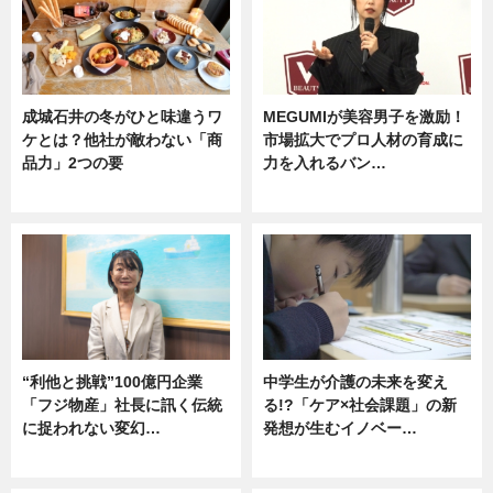
成城石井の冬がひと味違うワ
MEGUMIが美容男子を激励！
ケとは？他社が敵わない「商
市場拡大でプロ人材の育成に
品力」2つの要
力を入れるバン…
グルメ
企業インタビュー
“利他と挑戦”100億円企業
中学生が介護の未来を変え
「フジ物産」社長に訊く伝統
る!?「ケア×社会課題」の新
に捉われない変幻…
発想が生むイノベー…
ニュース
ニュース