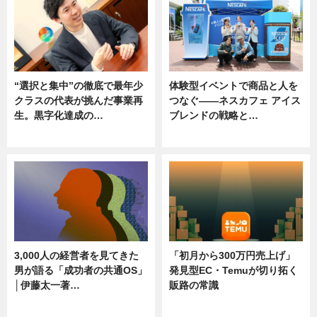
“選択と集中”の徹底で最年少
体験型イベントで商品と人を
クラスの代表が挑んだ事業再
つなぐ――ネスカフェ アイス
生。黒字化達成の…
ブレンドの戦略と…
ニュース
ニュース
3,000人の経営者を見てきた
「初月から300万円売上げ」
男が語る「成功者の共通OS」
発見型EC・Temuが切り拓く
│伊藤太一著…
販路の常識
ニュース
ニュース