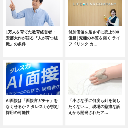
1万人を育てた教育経営者・
付加価値を足さずに売上500
安藤大作が語る『人が育つ組
億超│究極の本質を突く ライ
織』の条件
フドリンク カ…
ニュース
ニュース
AI面接は「面接官ガチャ」を
「小さな手に何度も針を刺し
なくせるか？ タレスカが挑む
たくない…」現場の悲痛な訴
採用の可能性
えから開発されたア…
ニュース
ニュース