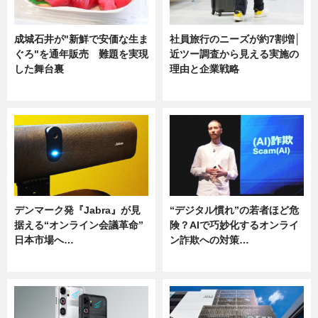
成城石井が"新鮮で安価な生ま
社員旅行のニーズが約7割増│
ぐろ"を通年販売 難題を実現
近ツー調査から見える実施の
した舞台裏
理由と企業戦略
ニュース
ニュース
デンマーク発『Jabra』が見
“デジタル慣れ”の若者ほど危
据える“オンライン会議革命”
険？AIで巧妙化するオンライ
日本市場へ…
ン詐欺への対策…
ニュース
ニュース