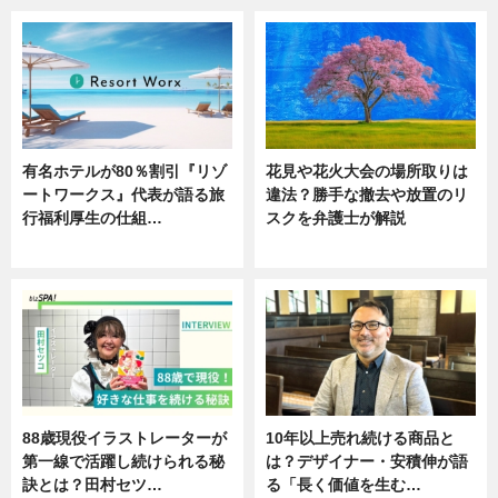
有名ホテルが80％割引『リゾ
花見や花火大会の場所取りは
ートワークス』代表が語る旅
違法？勝手な撤去や放置のリ
行福利厚生の仕組…
スクを弁護士が解説
ニュース
ニュース
88歳現役イラストレーターが
10年以上売れ続ける商品と
第一線で活躍し続けられる秘
は？デザイナー・安積伸が語
訣とは？田村セツ…
る「長く価値を生む…