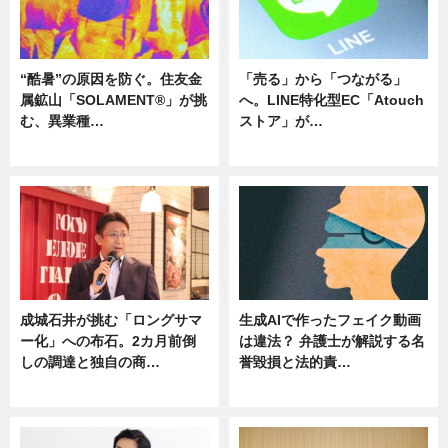
“酷暑”の原因を防ぐ。住友金
「売る」から「つながる」
属鉱山「SOLAMENT®」が挑
へ。LINE特化型EC「Atouch
む、異業種…
ストア」が…
ニュース
ニュース
成城石井が挑む「ロングサマ
生成AIで作ったフェイク動画
ー化」への布石。2カ月前倒
は違法？ 弁護士が解説する名
しの調達と独自の商…
誉毀損と法的責…
ニュース
ニュース