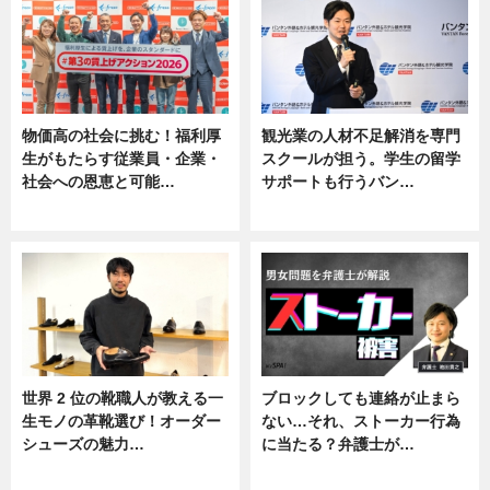
物価高の社会に挑む！福利厚
観光業の人材不足解消を専門
生がもたらす従業員・企業・
スクールが担う。学生の留学
社会への恩恵と可能…
サポートも行うバン…
ニュース
ニュース, 企業インタビュー
世界 2 位の靴職人が教える一
ブロックしても連絡が止まら
生モノの革靴選び！オーダー
ない…それ、ストーカー行為
シューズの魅力…
に当たる？弁護士が…
ニュース, 専門家インタビュー
ニュース, 専門家インタビュー