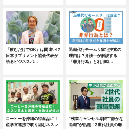
エンタメ
「飲むだけでOK」は間違い!?
退職代行モームリ家宅捜索の
日本サプリメント協会代表が
理由は？弁護士が解説する
語るビジネスパ…
「非弁行為」と利用時…
ニュース
専門家インタビュー
コーヒーを沖縄の特産品に！
“残業キャンセル界隈”“静かな
産学官連携で取り組むネスレ
退職”が話題！Z世代社員の離