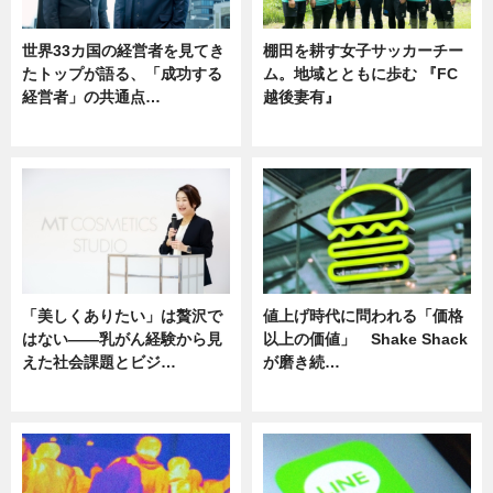
世界33カ国の経営者を見てき
棚田を耕す女子サッカーチー
たトップが語る、「成功する
ム。地域とともに歩む 『FC
経営者」の共通点…
越後妻有』
ニュース
ニュース
「美しくありたい」は贅沢で
値上げ時代に問われる「価格
はない――乳がん経験から見
以上の価値」 Shake Shack
えた社会課題とビジ…
が磨き続…
ニュース
ニュース