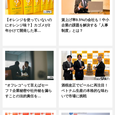
【オレンジを使っていないの
賃上げ率9.5%の会社も！中小
にオレンジ味？】カゴメが2
企業の課題を解決する「人事
年かけて開発した革…
制度」とは？
グルメ, ニュース, 企業インタビュ
ニュース
ー
“オフレコ”って言えばセー
酒税改正でビールに再注目！
フ？企業秘密や社外秘を漏ら
ベトナム生産の本格的な味わ
すことの法的責任を…
いで市場に挑戦
ニュース, 専門家インタビュー
ニュース