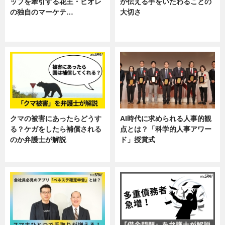
ップを牽引する花王・ビオレ
が伝える手をいたわることの
の独自のマーケテ…
大切さ
ニュース, 暮らし
ニュース, 企業インタビュー, 暮ら
し
クマの被害にあったらどうす
AI時代に求められる人事的観
る？ケガをしたら補償される
点とは？「科学的人事アワー
のか弁護士が解説
ド」授賞式
専門家インタビュー
ニュース