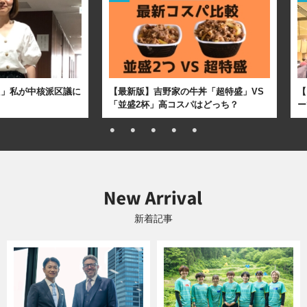
た」私が中核派区議に
【最新版】吉野家の牛丼「超特盛」VS
【
「並盛2杯」高コスパはどっち？
ー
新着記事