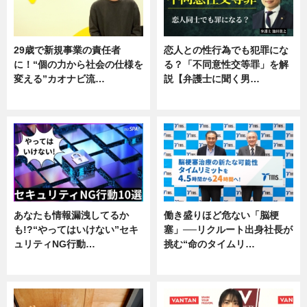
29歳で新規事業の責任者
恋人との性行為でも犯罪にな
に！“個の力から社会の仕様を
る？「不同意性交等罪」を解
変える”カオナビ流…
説【弁護士に聞く男…
企業インタビュー
専門家インタビュー
あなたも情報漏洩してるか
働き盛りほど危ない「脳梗
も!?“やってはいけない”セキ
塞」──リクルート出身社長が
ュリティNG行動…
挑む“命のタイムリ…
専門家インタビュー
企業インタビュー