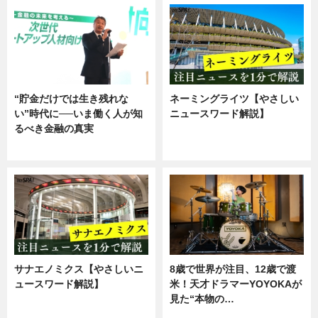
“貯金だけでは生き残れな
ネーミングライツ【やさしい
い”時代に──いま働く人が知
ニュースワード解説】
るべき金融の真実
ニュース
企業インタビュー
サナエノミクス【やさしいニ
8歳で世界が注目、12歳で渡
ュースワード解説】
米！天才ドラマーYOYOKAが
見た“本物の…
ニュース