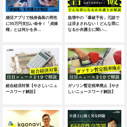
婚活アプリで独身偽装の男性
急増中の「爆破予告」冗談で
に55万円支払い命令！「貞操
は済まされない！どんな罪に
権」とは何かを弁…
なるか弁護士に聞い…
専門家インタビュー
専門家インタビュー
総合経済対策【やさしいニュ
ガソリン暫定税率廃止【やさ
ースワード解説】
しいニュースワード解説】
ニュース
ニュース