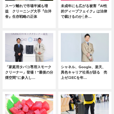
スーツ離れで市場半減も増
未成年にも広がる被害『AI性
益 クリーニング大手『白洋
的ディープフェイク』は法律
舍』生存戦略の正体
で裁けるのか│弁…
企業インタビュー
ニュース
「家庭用タバコ専用スモーク
シャネル、Google、楽天、
クリーナー」登場！“最後の分
異色キャリア社長が語る 売
煙空間”に参入し…
上ゼロECを年…
ニュース
ニュース