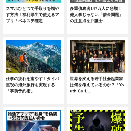
スマホひとつで手取りを増や
多重債務者147万人に急増！
す方法！福利厚生で使えるア
他人事じゃない「借金問題」
プリ「ベネステ確定…
の注意点を弁護士…
企業インタビュー
専門家インタビュー
仕事の疲れを癒やす！タイパ
世界を変える若手社会起業家
重視の海外旅行を実現する
は何を考えているのか？「Yo
「事前予約術」
uth Co:L…
暮らし
スキル