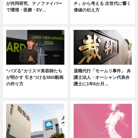
が共同研究、ナノファイバー
チ」から考える 次世代に響く
で環境・医療・EV…
価値の伝え方
ニュース
ニュース
“バズる”カリスマ美容師たち
退職代行「モームリ事件」 弁
が明かす 引きつけるSNS動画
護士法人・オーシャン代表弁
の作り方
護士に1年6か月…
ニュース
ニュース