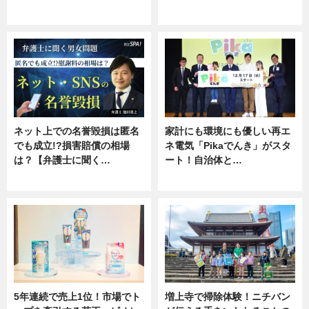
ニュース
専門家インタビュー
ネット上での名誉毀損は匿名
家計にも環境にも優しい再エ
でも成立!?損害賠償の相場
ネ電気「Pikaでんき」がスタ
は？【弁護士に聞く…
ート！自治体と…
専門家インタビュー
ニュース
5年連続で売上1位！市場でト
増上寺で掃除体験！ニチバン