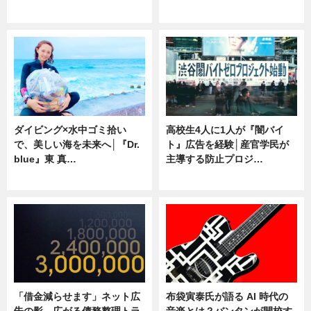
専門家インタビュー
ニュース
ダイビング×水中ゴミ拾い
高校生4人に1人が『闇バイ
で、美しい海を未来へ│『Dr.
ト』広告を経験│産官学民が
blue』東 真…
主導する防止プロジ…
ニュース
ニュース
「借金減らせます」ネット広
布袋寅泰氏が語る AI 時代の
告の影 広がる債務整理トラ
音楽とは？バンタンが開校す