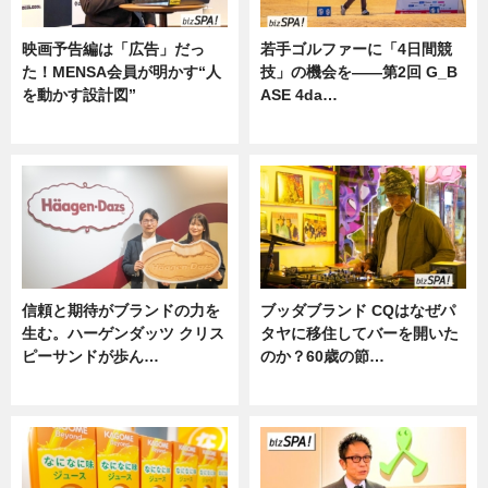
映画予告編は「広告」だっ
若手ゴルファーに「4日間競
た！MENSA会員が明かす“人
技」の機会を——第2回 G_B
を動かす設計図”
ASE 4da…
ニュース
ニュース
信頼と期待がブランドの力を
ブッダブランド CQはなぜパ
生む。ハーゲンダッツ クリス
タヤに移住してバーを開いた
ピーサンドが歩ん…
のか？60歳の節…
ニュース
ニュース