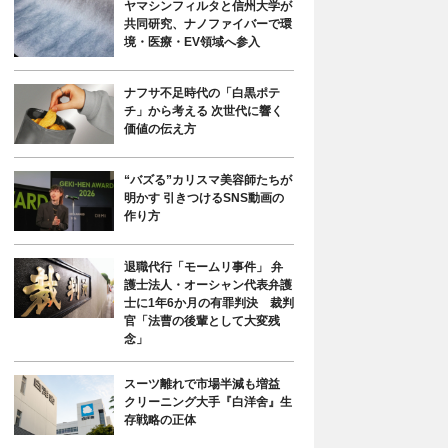
ヤマシンフィルタと信州大学が
共同研究、ナノファイバーで環
境・医療・EV領域へ参入
ナフサ不足時代の「白黒ポテ
チ」から考える 次世代に響く
価値の伝え方
“バズる”カリスマ美容師たちが
明かす 引きつけるSNS動画の
作り方
退職代行「モームリ事件」 弁
護士法人・オーシャン代表弁護
士に1年6か月の有罪判決 裁判
官「法曹の後輩として大変残
念」
スーツ離れで市場半減も増益
クリーニング大手『白洋舍』生
存戦略の正体