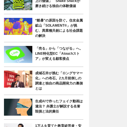
上の価値」 Shake Shackが
磨き続ける独自の体験価値
“酷暑”の原因を防ぐ。住友金属
鉱山「SOLAMENT®」が挑
む、異業種共創による社会課題
の解決
「売る」から「つながる」へ。
LINE特化型EC「Atouchスト
ア」が変える顧客接点
成城石井が挑む「ロングサマー
化」への布石。2カ月前倒しの
調達と独自の商品開発力の裏側
とは
生成AIで作ったフェイク動画は
違法？ 弁護士が解説する名誉
毀損と法的責任
1万人を育てた教育経営者・安