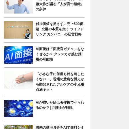
藤大作が語る『人が育つ組織』
の条件
付加価値を足さずに売上500億
超│究極の本質を突く ライフド
リンク カンパニーの経営戦略
AI面接は「面接官ガチャ」をな
くせるか？ タレスカが挑む採
用の可能性
「小さな手に何度も針を刺した
くない…」現場の悲痛な訴えか
ら開発されたアルケアの小児用
点滴キット
AIが描いた絵は著作権で守られ
るのか？│弁護士が解説
将来の薄毛具合をAIで無料シミ