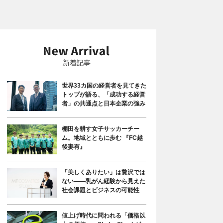
新着記事
世界33カ国の経営者を見てきた
トップが語る、「成功する経営
者」の共通点と日本企業の強み
棚田を耕す女子サッカーチー
ム。地域とともに歩む 『FC越
後妻有』
「美しくありたい」は贅沢では
ない――乳がん経験から見えた
社会課題とビジネスの可能性
値上げ時代に問われる「価格以