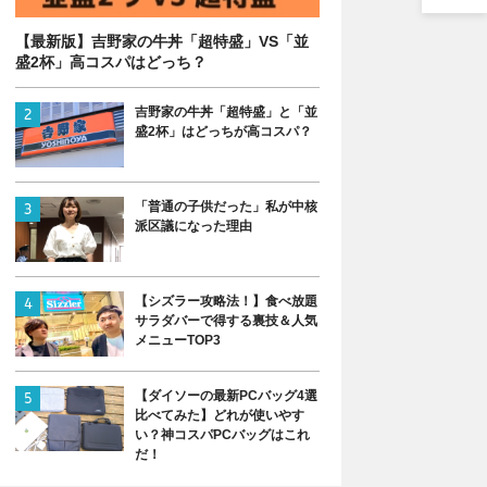
【最新版】吉野家の牛丼「超特盛」VS「並
盛2杯」高コスパはどっち？
吉野家の牛丼「超特盛」と「並
盛2杯」はどっちが高コスパ？
「普通の子供だった」私が中核
派区議になった理由
【シズラー攻略法！】食べ放題
サラダバーで得する裏技＆人気
メニューTOP3
【ダイソーの最新PCバッグ4選
比べてみた】どれが使いやす
い？神コスパPCバッグはこれ
だ！