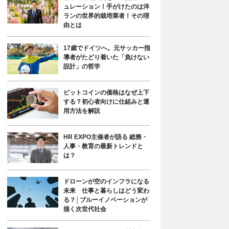
ュレーション！手がけたのは洋
ランの世界的栽培業者！その理
由とは
17歳でドイツへ。元サッカー指
導者がたどり着いた「負けない
設計」の哲学
ビットコインの価格はなぜ上下
する？初心者向けに仕組みと運
用方法を解説
HR EXPO主催者が語る 総務・
人事・教育の最新トレンドと
は？
ドローンが空のインフラになる
未来 仕事と暮らしはどう変わ
る？│ブルーイノベーションが
描く次世代社会