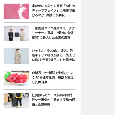
未成年にも広がる被害『AI性的
ディープフェイク』は法律で裁
けるのか│弁護士が解説
「家庭用タバコ専用スモークク
リーナー」登場！“最後の分煙
空間”に参入した企業の勝算
シャネル、Google、楽天、異
色キャリア社長が語る 売上ゼ
ロECを年商4億円にした思考法
成城石井が”新鮮で安価な生ま
ぐろ”を通年販売 難題を実現
した舞台裏
社員旅行のニーズが約7割増│
近ツー調査から見える実施の理
由と企業戦略