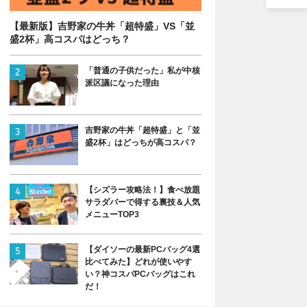
【最新版】吉野家の牛丼「超特盛」VS「並
盛2杯」高コスパはどっち？
「普通の子供だった」私が中核
派区議になった理由
吉野家の牛丼「超特盛」と「並
盛2杯」はどっちが高コスパ？
【シズラー攻略法！】食べ放題
サラダバーで得する裏技＆人気
メニューTOP3
【ダイソーの最新PCバッグ4選
比べてみた】どれが使いやす
い？神コスパPCバッグはこれ
だ！