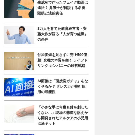
生成AIで作ったフェイク動画は
違法？ 弁護士が解説する名誉
毀損と法的責任
1万人を育てた教育経営者・安
藤大作が語る『人が育つ組織』
の条件
付加価値を足さずに売上500億
超│究極の本質を突く ライフド
リンク カンパニーの経営戦略
AI面接は「面接官ガチャ」をな
くせるか？ タレスカが挑む採
用の可能性
「小さな手に何度も針を刺した
くない…」現場の悲痛な訴えか
ら開発されたアルケアの小児用
点滴キット