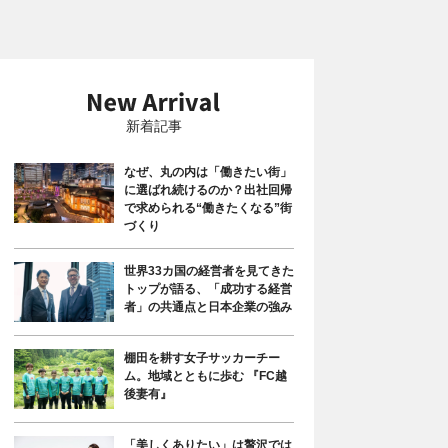
新着記事
なぜ、丸の内は「働きたい街」
に選ばれ続けるのか？出社回帰
で求められる“働きたくなる”街
づくり
世界33カ国の経営者を見てきた
トップが語る、「成功する経営
者」の共通点と日本企業の強み
棚田を耕す女子サッカーチー
ム。地域とともに歩む 『FC越
後妻有』
「美しくありたい」は贅沢では