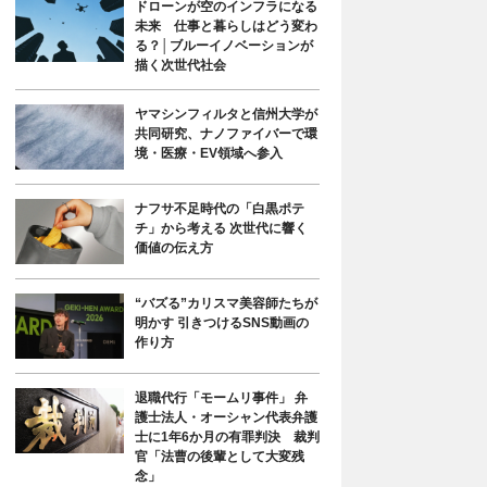
ドローンが空のインフラになる
未来 仕事と暮らしはどう変わ
る？│ブルーイノベーションが
描く次世代社会
ヤマシンフィルタと信州大学が
共同研究、ナノファイバーで環
境・医療・EV領域へ参入
ナフサ不足時代の「白黒ポテ
チ」から考える 次世代に響く
価値の伝え方
“バズる”カリスマ美容師たちが
明かす 引きつけるSNS動画の
作り方
退職代行「モームリ事件」 弁
護士法人・オーシャン代表弁護
士に1年6か月の有罪判決 裁判
官「法曹の後輩として大変残
念」