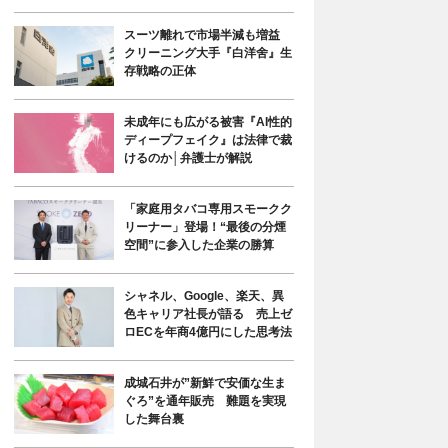
スーツ離れで市場半減も増益
クリーニング大手『白洋舍』生
存戦略の正体
未成年にも広がる被害『AI性的
ディープフェイク』は法律で裁
けるのか│弁護士が解説
「家庭用タバコ専用スモークク
リーナー」登場！“最後の分煙
空間”に参入した企業の勝算
シャネル、Google、楽天、異
色キャリア社長が語る 売上ゼ
ロECを年商4億円にした思考法
成城石井が”新鮮で安価な生ま
ぐろ”を通年販売 難題を実現
した舞台裏