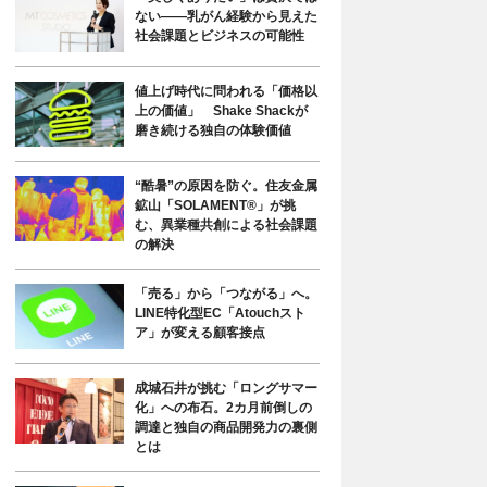
ない――乳がん経験から見えた
社会課題とビジネスの可能性
値上げ時代に問われる「価格以
上の価値」 Shake Shackが
磨き続ける独自の体験価値
“酷暑”の原因を防ぐ。住友金属
鉱山「SOLAMENT®」が挑
む、異業種共創による社会課題
の解決
「売る」から「つながる」へ。
LINE特化型EC「Atouchスト
ア」が変える顧客接点
成城石井が挑む「ロングサマー
化」への布石。2カ月前倒しの
調達と独自の商品開発力の裏側
とは