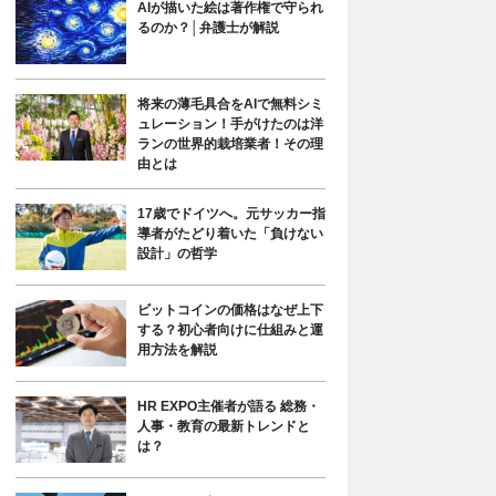
AIが描いた絵は著作権で守られ
るのか？│弁護士が解説
将来の薄毛具合をAIで無料シミ
ュレーション！手がけたのは洋
ランの世界的栽培業者！その理
由とは
17歳でドイツへ。元サッカー指
導者がたどり着いた「負けない
設計」の哲学
ビットコインの価格はなぜ上下
する？初心者向けに仕組みと運
用方法を解説
HR EXPO主催者が語る 総務・
人事・教育の最新トレンドと
は？