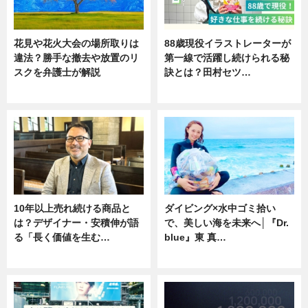
花見や花火大会の場所取りは
88歳現役イラストレーターが
違法？勝手な撤去や放置のリ
第一線で活躍し続けられる秘
スクを弁護士が解説
訣とは？田村セツ…
ニュース
専門家インタビュー
10年以上売れ続ける商品と
ダイビング×水中ゴミ拾い
は？デザイナー・安積伸が語
で、美しい海を未来へ│『Dr.
る「長く価値を生む…
blue』東 真…
ニュース
ニュース