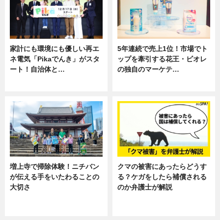
家計にも環境にも優しい再エ
5年連続で売上1位！市場でト
ネ電気「Pikaでんき」がスタ
ップを牽引する花王・ビオレ
ート！自治体と…
の独自のマーケテ…
ニュース
ニュース, 暮らし
増上寺で掃除体験！ニチバン
クマの被害にあったらどうす
が伝える手をいたわることの
る？ケガをしたら補償される
大切さ
のか弁護士が解説
ニュース, 企業インタビュー, 暮ら
専門家インタビュー
し