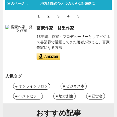
次のページ
地方創生のひとつの大きな起爆剤に
1
2
3
4
5
富豪作家 貧乏作家
13年間、作家・プロデューサーとしてビジネ
ス書業界で活躍してきた著者が教える、富豪
作家になる方法
人気タグ
# オンラインサロン
# ビジネス本
# ベストセラー
# 地方創生
# 経営者
おすすめ記事