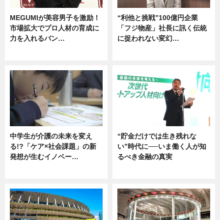
MEGUMIが美容男子を激励！
“利他と挑戦”100億円企業
市場拡大でプロ人材の育成に
「フジ物産」社長に訊く伝統
力を入れるバン…
に捉われない変幻…
企業インタビュー
ニュース
中学生が介護の未来を変え
“貯金だけでは生き残れな
る!?「ケア×社会課題」の新
い”時代に──いま働く人が知
発想が生むイノベー…
るべき金融の真実
ニュース
企業インタビュー