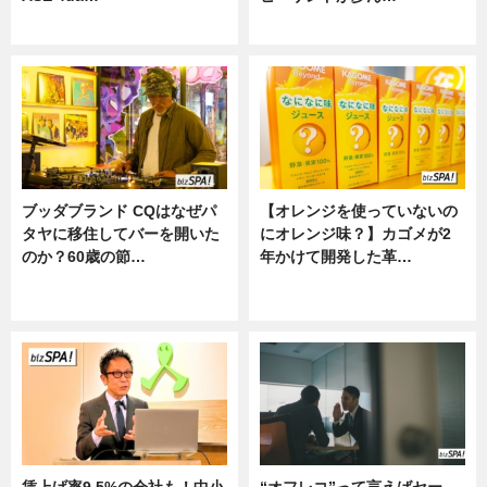
ニュース
ニュース
ブッダブランド CQはなぜパ
【オレンジを使っていないの
タヤに移住してバーを開いた
にオレンジ味？】カゴメが2
のか？60歳の節…
年かけて開発した革…
ニュース
グルメ, ニュース, 企業インタビュ
ー