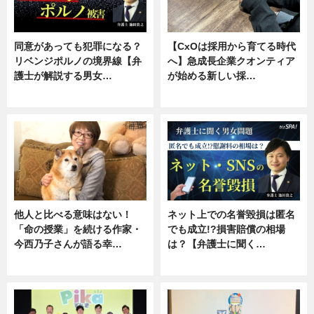
同意があっても犯罪になる？
【CxOは採用から育てる時代
リベンジポルノの境界線【弁
へ】急成長企業クオンティア
護士が解説する男女…
が始める新しい採…
専門家インタビュー
ニュース
他人と比べる意味はない！
ネット上での名誉毀損は匿名
「命の授業」を続ける作家・
でも成立!?損害賠償の相場
今西乃子さんが語る幸…
は？【弁護士に聞く…
専門家インタビュー
専門家インタビュー