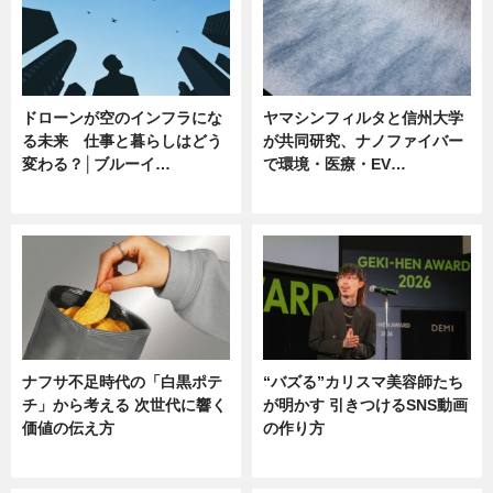
ドローンが空のインフラにな
ヤマシンフィルタと信州大学
る未来 仕事と暮らしはどう
が共同研究、ナノファイバー
変わる？│ブルーイ…
で環境・医療・EV…
ニュース
ニュース
ナフサ不足時代の「白黒ポテ
“バズる”カリスマ美容師たち
チ」から考える 次世代に響く
が明かす 引きつけるSNS動画
価値の伝え方
の作り方
ニュース
ニュース