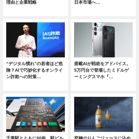
理由と企業戦略
日本市場へ…
ニュース
ニュース
“デジタル慣れ”の若者ほど危
搭載AIが戦術をアドバイス。
険？AIで巧妙化するオンライ
5万円台で登場したミドルゲ
ン詐欺への対策…
ーミングスマホ『…
ニュース
ニュース
千葉駅とともに60年 駅ビル
究極のりんごジュースに込め