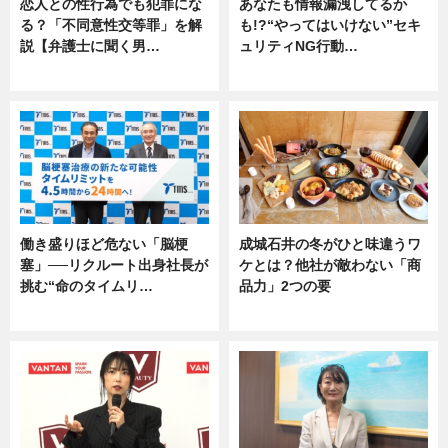
恋人との性行為でも犯罪にな
あなたも情報漏洩してるか
る？「不同意性交等罪」を解
も!?“やってはいけない”セキ
説【弁護士に聞く男…
ュリティNG行動…
専門家インタビュー
専門家インタビュー
働き盛りほど危ない「脳梗
成城石井の冬がひと味違うワ
塞」──リクルート出身社長が
ケとは？他社が敵わない「商
挑む“命のタイムリ…
品力」2つの要
企業インタビュー
グルメ