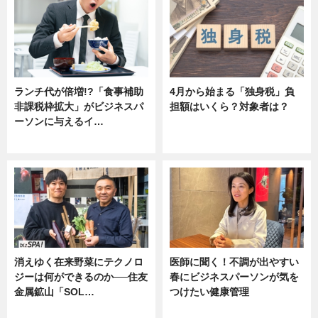
ランチ代が倍増!?「食事補助
4月から始まる「独身税」負
非課税枠拡大」がビジネスパ
担額はいくら？対象者は？
ーソンに与えるイ…
ニュース
ニュース
消えゆく在来野菜にテクノロ
医師に聞く！不調が出やすい
ジーは何ができるのか──住友
春にビジネスパーソンが気を
金属鉱山「SOL…
つけたい健康管理
ニュース
ニュース