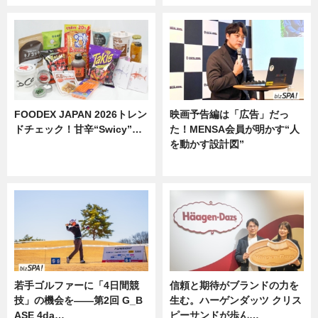
FOODEX JAPAN 2026トレン
映画予告編は「広告」だっ
ドチェック！甘辛“Swicy”…
た！MENSA会員が明かす“人
を動かす設計図”
ニュース
ニュース
若手ゴルファーに「4日間競
信頼と期待がブランドの力を
技」の機会を——第2回 G_B
生む。ハーゲンダッツ クリス
ASE 4da…
ピーサンドが歩ん…