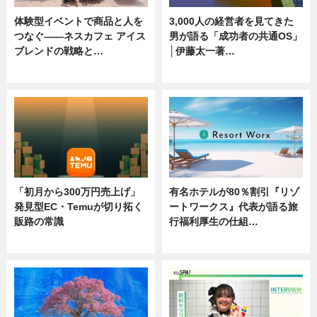
体験型イベントで商品と人を
3,000人の経営者を見てきた
つなぐ――ネスカフェ アイス
男が語る「成功者の共通OS」
ブレンドの戦略と…
│伊藤太一著…
ニュース
ニュース
「初月から300万円売上げ」
有名ホテルが80％割引『リゾ
発見型EC・Temuが切り拓く
ートワークス』代表が語る旅
販路の常識
行福利厚生の仕組…
ニュース
ニュース