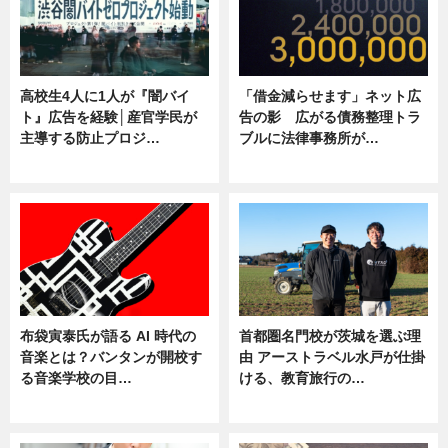
高校生4人に1人が『闇バイ
「借金減らせます」ネット広
ト』広告を経験│産官学民が
告の影 広がる債務整理トラ
主導する防止プロジ…
ブルに法律事務所が…
ニュース
ニュース
布袋寅泰氏が語る AI 時代の
首都圏名門校が茨城を選ぶ理
音楽とは？バンタンが開校す
由 アーストラベル水戸が仕掛
る音楽学校の目…
ける、教育旅行の…
ニュース
ニュース