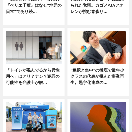
『ペリエ千葉』はなぜ"地元の
られた覚悟。カゴメ×JAアオ
日常"であり続…
レンが挑む青森り…
ニュース
ニュース
「トイレが混んでるから異性
“選択と集中”の徹底で最年少
用へ」はアリ？ナシ？犯罪の
クラスの代表が挑んだ事業再
可能性を弁護士が解…
生。黒字化達成の…
ニュース, 専門家インタビュー
ニュース