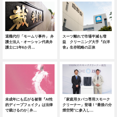
退職代行「モームリ事件」 弁
スーツ離れで市場半減も増
護士法人・オーシャン代表弁
益 クリーニング大手『白洋
護士に1年6か月…
舍』生存戦略の正体
ニュース
企業インタビュー
未成年にも広がる被害『AI性
「家庭用タバコ専用スモーク
的ディープフェイク』は法律
クリーナー」登場！“最後の分
で裁けるのか│弁…
煙空間”に参入し…