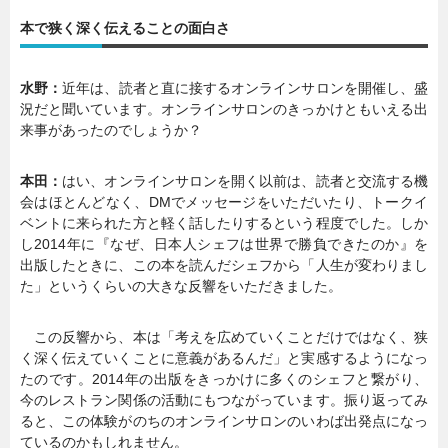
本で狭く深く伝えることの面白さ
暮らし
エンタメ
水野：
近年は、読者と直に接するオンラインサロンを開催し、盛
況だと聞いています。オンラインサロンのきっかけともいえる出
連載一覧
来事があったのでしょうか？
本田：
はい、オンラインサロンを開く以前は、読者と交流する機
会はほとんどなく、DMでメッセージをいただいたり、トークイ
ベントに来られた方と軽く話したりするという程度でした。しか
し2014年に『なぜ、日本人シェフは世界で勝負できたのか』を
出版したときに、この本を読んだシェフから「人生が変わりまし
た」というくらいの大きな反響をいただきました。
この反響から、本は「考えを広めていくことだけではなく、狭
く深く伝えていくことに意義があるんだ」と実感するようになっ
たのです。2014年の出版をきっかけに多くのシェフと繋がり、
今のレストラン関係の活動にもつながっています。振り返ってみ
ると、この体験がのちのオンラインサロンのいわば出発点になっ
ているのかもしれません。