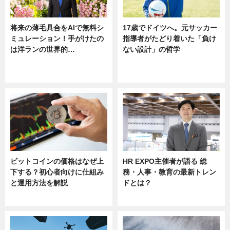
将来の薄毛具合をAIで無料シ
17歳でドイツへ。元サッカー
ミュレーション！手がけたの
指導者がたどり着いた「負け
は洋ランの世界的…
ない設計」の哲学
ニュース
ニュース
sponsored by 河野メリクロン
ビットコインの価格はなぜ上
HR EXPO主催者が語る 総
下する？初心者向けに仕組み
務・人事・教育の最新トレン
と運用方法を解説
ドとは？
ニュース
ニュース