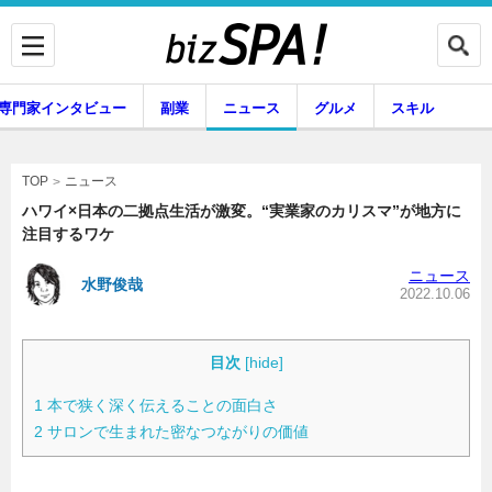
専門家インタビュー
副業
ニュース
グルメ
スキル
ニュース
TOP
ハワイ×日本の二拠点生活が激変。“実業家のカリスマ”が地方に
注目するワケ
企業インタビュー
専門家インタビュー
ニュース
水野俊哉
2022.10.06
副業
ニュース
目次
[
hide
]
1
本で狭く深く伝えることの面白さ
2
サロンで生まれた密なつながりの価値
グルメ
スキル