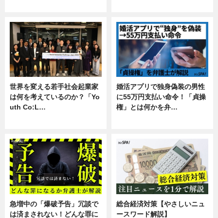
専門家インタビュー
暮らし
世界を変える若手社会起業家
婚活アプリで独身偽装の男性
は何を考えているのか？「Yo
に55万円支払い命令！「貞操
uth Co:L…
権」とは何かを弁…
スキル
専門家インタビュー
急増中の「爆破予告」冗談で
総合経済対策【やさしいニュ
は済まされない！どんな罪に
ースワード解説】