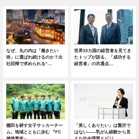
なぜ、丸の内は「働きたい
世界33カ国の経営者を見てき
街」に選ばれ続けるのか？出
たトップが語る、「成功する
社回帰で求められる“…
経営者」の共通点…
ニュース
ニュース
棚田を耕す女子サッカーチー
「美しくありたい」は贅沢で
ム。地域とともに歩む 『FC
はない――乳がん経験から見
越後妻有』
えた社会課題とビジ…