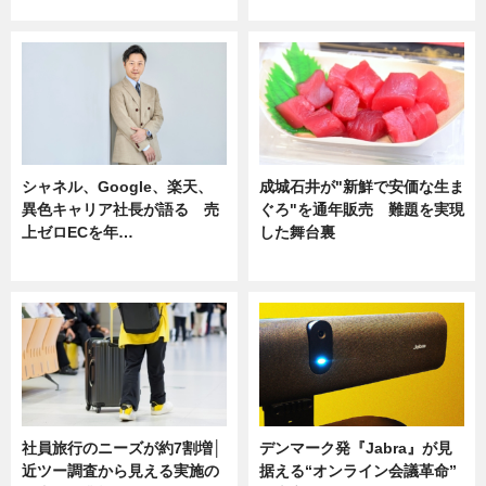
ニュース
ニュース
シャネル、Google、楽天、
成城石井が"新鮮で安価な生ま
異色キャリア社長が語る 売
ぐろ"を通年販売 難題を実現
上ゼロECを年…
した舞台裏
ニュース
ニュース
社員旅行のニーズが約7割増│
デンマーク発『Jabra』が見
近ツー調査から見える実施の
据える“オンライン会議革命”