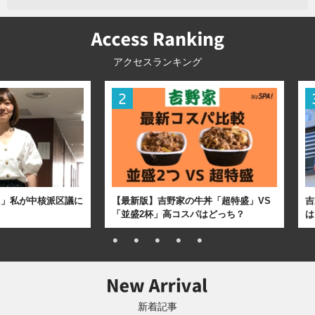
アクセスランキング
た」私が中核派区議に
【最新版】吉野家の牛丼「超特盛」VS
吉
「並盛2杯」高コスパはどっち？
は
新着記事