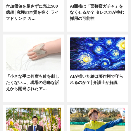
付加価値を足さずに売上500
AI面接は「面接官ガチャ」を
億超│究極の本質を突く ライ
なくせるか？ タレスカが挑む
フドリンク カ…
採用の可能性
ニュース
ニュース
「小さな手に何度も針を刺し
AIが描いた絵は著作権で守ら
たくない…」現場の悲痛な訴
れるのか？│弁護士が解説
えから開発されたア…
ニュース
ニュース