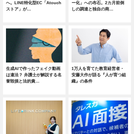
へ。LINE特化型EC「Atouch
ー化」への布石。2カ月前倒
ストア」が…
しの調達と独自の商…
ニュース
ニュース
生成AIで作ったフェイク動画
1万人を育てた教育経営者・
は違法？ 弁護士が解説する名
安藤大作が語る『人が育つ組
誉毀損と法的責…
織』の条件
ニュース
ニュース