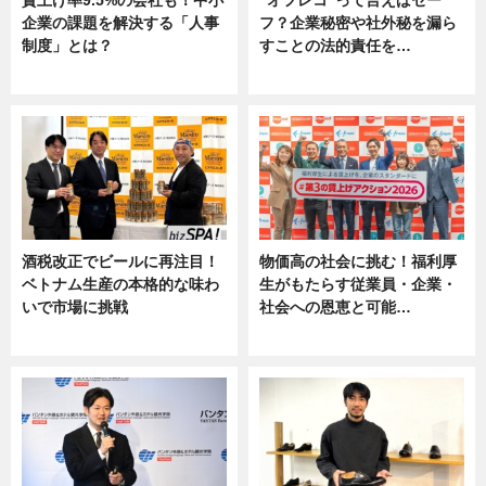
賃上げ率9.5%の会社も！中小
“オフレコ”って言えばセー
企業の課題を解決する「人事
フ？企業秘密や社外秘を漏ら
制度」とは？
すことの法的責任を…
ニュース
ニュース, 専門家インタビュー
酒税改正でビールに再注目！
物価高の社会に挑む！福利厚
ベトナム生産の本格的な味わ
生がもたらす従業員・企業・
いで市場に挑戦
社会への恩恵と可能…
ニュース
ニュース