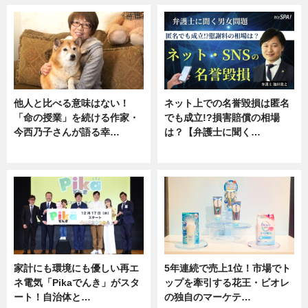
他人と比べる意味はない！
ネット上での名誉毀損は匿名
「命の授業」を続ける作家・
でも成立!?損害賠償の相場
今西乃子さんが語る幸…
は？【弁護士に聞く…
専門家インタビュー
専門家インタビュー
家計にも環境にも優しい再エ
5年連続で売上1位！市場でト
ネ電気「Pikaでんき」がスタ
ップを牽引する花王・ビオレ
ート！自治体と…
の独自のマーケテ…