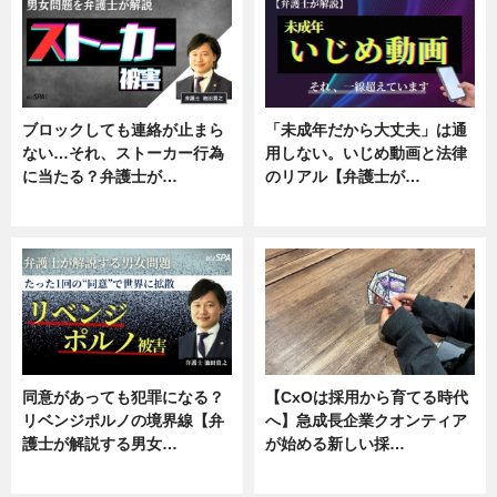
ブロックしても連絡が止まら
「未成年だから大丈夫」は通
ない…それ、ストーカー行為
用しない。いじめ動画と法律
に当たる？弁護士が…
のリアル【弁護士が…
ニュース, 専門家インタビュー
ニュース, 専門家インタビュー
同意があっても犯罪になる？
【CxOは採用から育てる時代
リベンジポルノの境界線【弁
へ】急成長企業クオンティア
護士が解説する男女…
が始める新しい採…
専門家インタビュー
ニュース