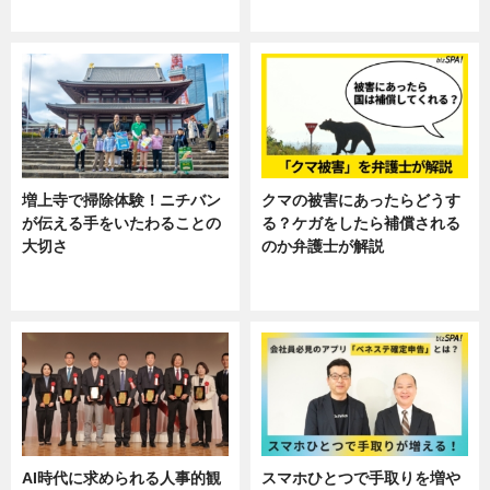
ニュース
ニュース, 暮らし
増上寺で掃除体験！ニチバン
クマの被害にあったらどうす
が伝える手をいたわることの
る？ケガをしたら補償される
大切さ
のか弁護士が解説
ニュース, 企業インタビュー, 暮ら
専門家インタビュー
し
AI時代に求められる人事的観
スマホひとつで手取りを増や