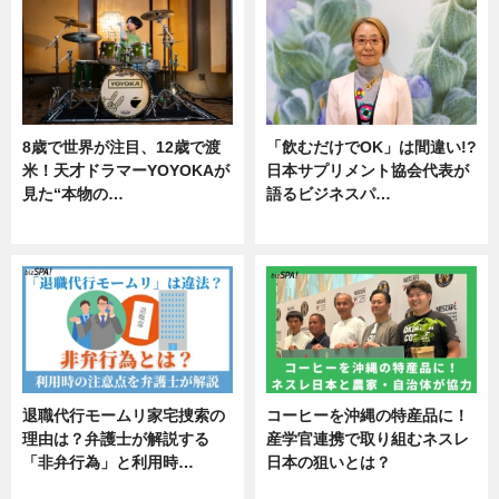
8歳で世界が注目、12歳で渡
「飲むだけでOK」は間違い!?
米！天才ドラマーYOYOKAが
日本サプリメント協会代表が
見た“本物の…
語るビジネスパ…
エンタメ
ニュース
退職代行モームリ家宅捜索の
コーヒーを沖縄の特産品に！
理由は？弁護士が解説する
産学官連携で取り組むネスレ
「非弁行為」と利用時…
日本の狙いとは？
専門家インタビュー
企業インタビュー