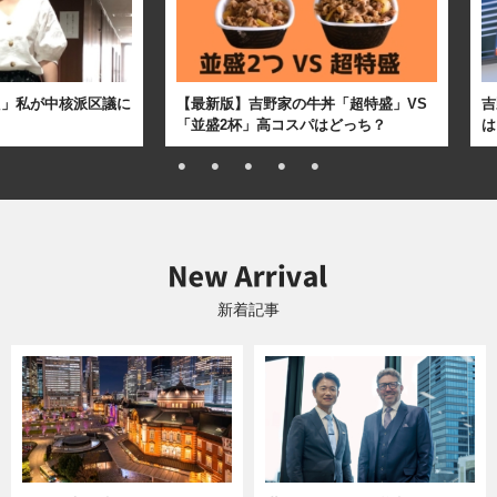
た」私が中核派区議に
【最新版】吉野家の牛丼「超特盛」VS
吉
「並盛2杯」高コスパはどっち？
は
新着記事