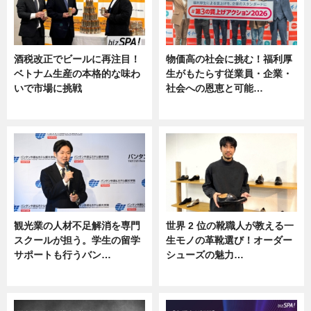
酒税改正でビールに再注目！
物価高の社会に挑む！福利厚
ベトナム生産の本格的な味わ
生がもたらす従業員・企業・
いで市場に挑戦
社会への恩恵と可能…
ニュース
ニュース
観光業の人材不足解消を専門
世界 2 位の靴職人が教える一
スクールが担う。学生の留学
生モノの革靴選び！オーダー
サポートも行うバン…
シューズの魅力…
ニュース, 企業インタビュー
ニュース, 専門家インタビュー