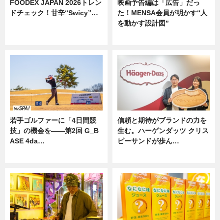
FOODEX JAPAN 2026トレン
映画予告編は「広告」だっ
ドチェック！甘辛“Swicy”…
た！MENSA会員が明かす“人
を動かす設計図”
ニュース
ニュース
若手ゴルファーに「4日間競
信頼と期待がブランドの力を
技」の機会を——第2回 G_B
生む。ハーゲンダッツ クリス
ASE 4da…
ピーサンドが歩ん…
ニュース
ニュース