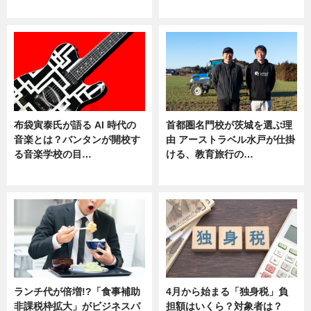
ニュース
ニュース
布袋寅泰氏が語る AI 時代の
首都圏名門校が茨城を選ぶ理
音楽とは？バンタンが開校す
由 アーストラベル水戸が仕掛
る音楽学校の目…
ける、教育旅行の…
ニュース
ニュース
ランチ代が倍増!?「食事補助
4月から始まる「独身税」負
非課税枠拡大」がビジネスパ
担額はいくら？対象者は？