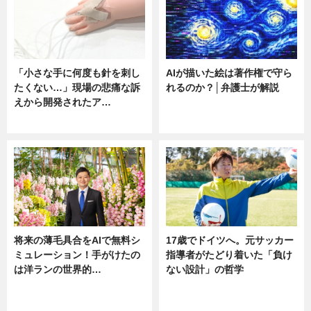
「小さな手に何度も針を刺し
AIが描いた絵は著作権で守ら
たくない…」現場の悲痛な訴
れるのか？│弁護士が解説
えから開発されたア…
ニュース
ニュース
将来の薄毛具合をAIで無料シ
17歳でドイツへ。元サッカー
ミュレーション！手がけたの
指導者がたどり着いた「負け
は洋ランの世界的…
ない設計」の哲学
ニュース
ニュース
sponsored by 河野メリクロン