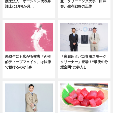
護士法人・オーシャン代表弁
益 クリーニング大手『白洋
護士に1年6か月…
舍』生存戦略の正体
ニュース
企業インタビュー
未成年にも広がる被害『AI性
「家庭用タバコ専用スモーク
的ディープフェイク』は法律
クリーナー」登場！“最後の分
で裁けるのか│弁…
煙空間”に参入し…
ニュース
ニュース