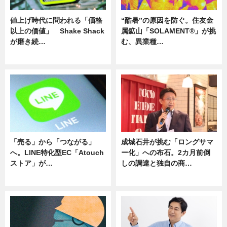
値上げ時代に問われる「価格
“酷暑”の原因を防ぐ。住友金
以上の価値」 Shake Shack
属鉱山「SOLAMENT®」が挑
が磨き続…
む、異業種…
ニュース
ニュース
「売る」から「つながる」
成城石井が挑む「ロングサマ
へ。LINE特化型EC「Atouch
ー化」への布石。2カ月前倒
ストア」が…
しの調達と独自の商…
ニュース
ニュース