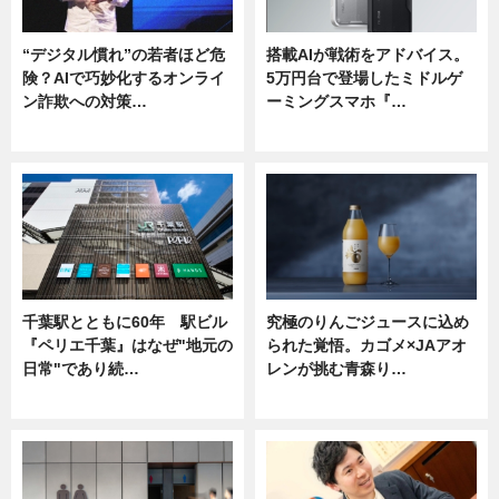
“デジタル慣れ”の若者ほど危
搭載AIが戦術をアドバイス。
険？AIで巧妙化するオンライ
5万円台で登場したミドルゲ
ン詐欺への対策…
ーミングスマホ『…
ニュース
ニュース
千葉駅とともに60年 駅ビル
究極のりんごジュースに込め
『ペリエ千葉』はなぜ"地元の
られた覚悟。カゴメ×JAアオ
日常"であり続…
レンが挑む青森り…
ニュース
ニュース