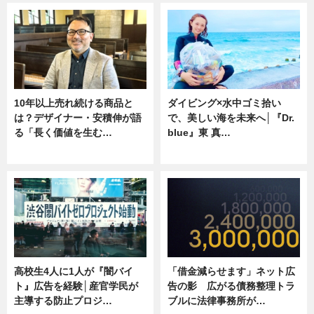
10年以上売れ続ける商品と
ダイビング×水中ゴミ拾い
は？デザイナー・安積伸が語
で、美しい海を未来へ│『Dr.
る「長く価値を生む…
blue』東 真…
ニュース
ニュース
高校生4人に1人が『闇バイ
「借金減らせます」ネット広
ト』広告を経験│産官学民が
告の影 広がる債務整理トラ
主導する防止プロジ…
ブルに法律事務所が…