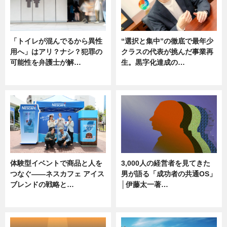
「トイレが混んでるから異性
“選択と集中”の徹底で最年少
用へ」はアリ？ナシ？犯罪の
クラスの代表が挑んだ事業再
可能性を弁護士が解…
生。黒字化達成の…
ニュース, 専門家インタビュー
ニュース
体験型イベントで商品と人を
3,000人の経営者を見てきた
つなぐ――ネスカフェ アイス
男が語る「成功者の共通OS」
ブレンドの戦略と…
│伊藤太一著…
ニュース
ニュース