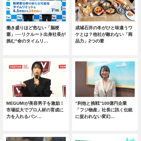
働き盛りほど危ない「脳梗
成城石井の冬がひと味違うワ
塞」──リクルート出身社長が
ケとは？他社が敵わない「商
挑む“命のタイムリ…
品力」2つの要
企業インタビュー
グルメ
MEGUMIが美容男子を激励！
“利他と挑戦”100億円企業
市場拡大でプロ人材の育成に
「フジ物産」社長に訊く伝統
力を入れるバン…
に捉われない変幻…
企業インタビュー
ニュース