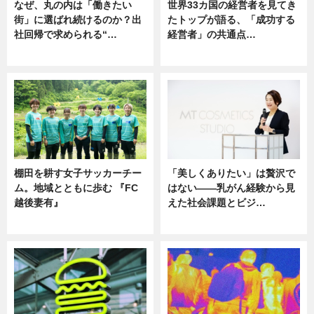
なぜ、丸の内は「働きたい
世界33カ国の経営者を見てき
街」に選ばれ続けるのか？出
たトップが語る、「成功する
社回帰で求められる“…
経営者」の共通点…
ニュース
ニュース
棚田を耕す女子サッカーチー
「美しくありたい」は贅沢で
ム。地域とともに歩む 『FC
はない――乳がん経験から見
越後妻有』
えた社会課題とビジ…
ニュース
ニュース