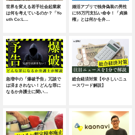
世界を変える若手社会起業家
婚活アプリで独身偽装の男性
は何を考えているのか？「Yo
に55万円支払い命令！「貞操
uth Co:L…
権」とは何かを弁…
スキル
専門家インタビュー
急増中の「爆破予告」冗談で
総合経済対策【やさしいニュ
は済まされない！どんな罪に
ースワード解説】
なるか弁護士に聞い…
ニュース
専門家インタビュー