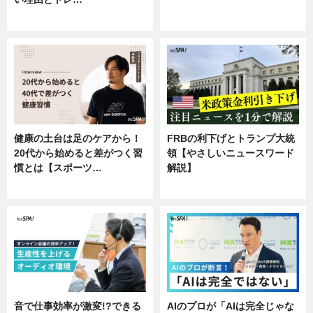
ニュース
企業インタビュー
健康の土台は足のケアから！
FRBの利下げとトランプ大統
20代から始めると差がつく習
領【やさしいニュースワード
慣とは【スポーツ…
解説】
専門家インタビュー
ニュース
音で仕事効率が激変!?できる
AIのプロが「AIは完全じゃな