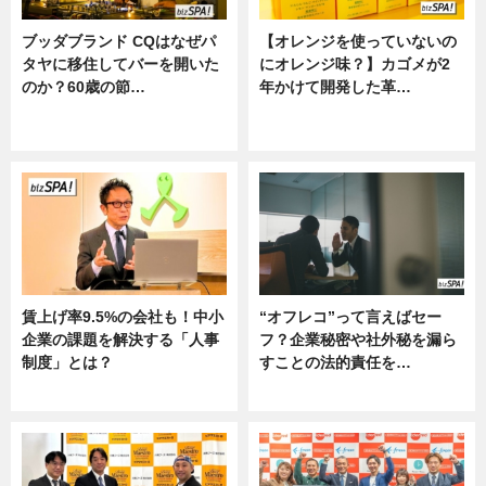
ブッダブランド CQはなぜパ
【オレンジを使っていないの
タヤに移住してバーを開いた
にオレンジ味？】カゴメが2
のか？60歳の節…
年かけて開発した革…
ニュース
グルメ, ニュース, 企業インタビュ
ー
賃上げ率9.5%の会社も！中小
“オフレコ”って言えばセー
企業の課題を解決する「人事
フ？企業秘密や社外秘を漏ら
制度」とは？
すことの法的責任を…
ニュース
ニュース, 専門家インタビュー