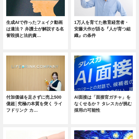
生成AIで作ったフェイク動画
1万人を育てた教育経営者・
は違法？ 弁護士が解説する名
安藤大作が語る『人が育つ組
誉毀損と法的責…
織』の条件
ニュース
ニュース
付加価値を足さずに売上500
AI面接は「面接官ガチャ」を
億超│究極の本質を突く ライ
なくせるか？ タレスカが挑む
フドリンク カ…
採用の可能性
ニュース
ニュース