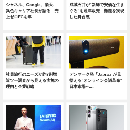
シャネル、Google、楽天、
成城石井が"新鮮で安価な生ま
異色キャリア社長が語る 売
ぐろ"を通年販売 難題を実現
上ゼロECを年…
した舞台裏
ニュース
ニュース
社員旅行のニーズが約7割増│
デンマーク発『Jabra』が見
近ツー調査から見える実施の
据える“オンライン会議革命”
理由と企業戦略
日本市場へ…
ニュース
ニュース