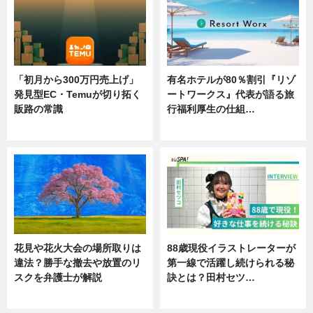
「初月から300万円売上げ」
有名ホテルが80％割引『リゾ
発見型EC・Temuが切り拓く
ートワークス』代表が語る旅
販路の常識
行福利厚生の仕組…
ニュース
ニュース
花見や花火大会の場所取りは
88歳現役イラストレーターが
違法？勝手な撤去や放置のリ
第一線で活躍し続けられる秘
スクを弁護士が解説
訣とは？田村セツ…
ニュース
専門家インタビュー