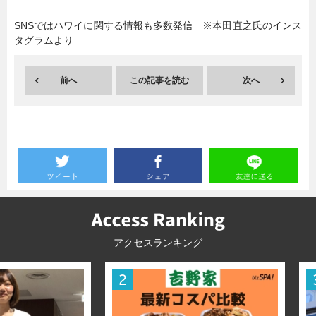
SNSではハワイに関する情報も多数発信 ※本田直之氏のインス
暮らし
エンタメ
タグラムより
前へ
この記事を読む
次へ
連載一覧
アクセスランキング