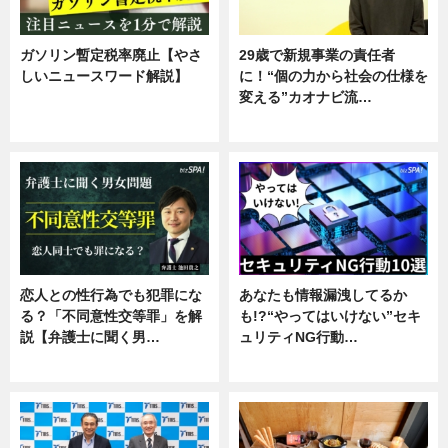
ガソリン暫定税率廃止【やさ
29歳で新規事業の責任者
しいニュースワード解説】
に！“個の力から社会の仕様を
変える”カオナビ流…
ニュース
企業インタビュー
恋人との性行為でも犯罪にな
あなたも情報漏洩してるか
る？「不同意性交等罪」を解
も!?“やってはいけない”セキ
説【弁護士に聞く男…
ュリティNG行動…
専門家インタビュー
専門家インタビュー