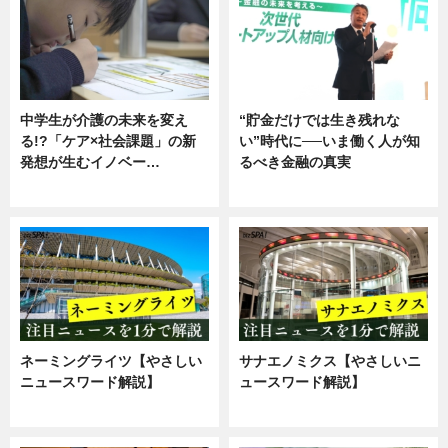
中学生が介護の未来を変え
“貯金だけでは生き残れな
る!?「ケア×社会課題」の新
い”時代に──いま働く人が知
発想が生むイノベー…
るべき金融の真実
ニュース
企業インタビュー
ネーミングライツ【やさしい
サナエノミクス【やさしいニ
ニュースワード解説】
ュースワード解説】
ニュース
ニュース