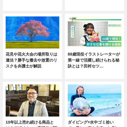
ニュース
ニュース
花見や花火大会の場所取りは
88歳現役イラストレーターが
違法？勝手な撤去や放置のリ
第一線で活躍し続けられる秘
スクを弁護士が解説
訣とは？田村セツ…
ニュース
専門家インタビュー
10年以上売れ続ける商品と
ダイビング×水中ゴミ拾い