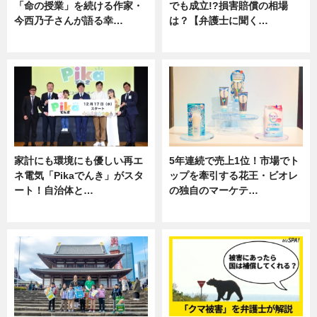
「命の授業」を続ける作家・
でも成立!?損害賠償の相場
今西乃子さんが語る幸…
は？【弁護士に聞く…
専門家インタビュー
専門家インタビュー
家計にも環境にも優しい再エ
5年連続で売上1位！市場でト
ネ電気「Pikaでんき」がスタ
ップを牽引する花王・ビオレ
ート！自治体と…
の独自のマーケテ…
ニュース
ニュース, 暮らし