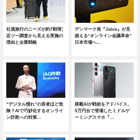
社員旅行のニーズが約7割増│
デンマーク発『Jabra』が見
近ツー調査から見える実施の
据える“オンライン会議革命”
理由と企業戦略
日本市場へ…
ニュース
ニュース
“デジタル慣れ”の若者ほど危
搭載AIが戦術をアドバイス。
険？AIで巧妙化するオンライ
5万円台で登場したミドルゲ
ン詐欺への対策…
ーミングスマホ『…
ニュース
ニュース