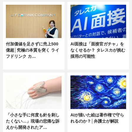
付加価値を足さずに売上500
AI面接は「面接官ガチャ」を
億超│究極の本質を突く ライ
なくせるか？ タレスカが挑む
フドリンク カ…
採用の可能性
ニュース
ニュース
「小さな手に何度も針を刺し
AIが描いた絵は著作権で守ら
たくない…」現場の悲痛な訴
れるのか？│弁護士が解説
えから開発されたア…
ニュース