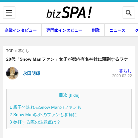
企業インタビュー
専門家インタビュー
副業
ニュース
暮らし
エンタメ
暮らし
TOP
20代「Snow Manファン」女子が都内有名神社に殺到するワケ
暮らし
永田明輝
企業インタビュー
専門家インタビュー
2020.02.22
目次
[
hide
]
副業
ニュース
1
親子で訪れるSnow Manのファンも
2
Snow Man以外のファンも参拝に
3
参拝する際の注意点は？
グルメ
スキル