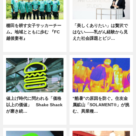
棚田を耕す女子サッカーチー
「美しくありたい」は贅沢で
ム。地域とともに歩む 『FC
はない――乳がん経験から見
越後妻有』
えた社会課題とビジ…
ニュース
ニュース
値上げ時代に問われる「価格
“酷暑”の原因を防ぐ。住友金
以上の価値」 Shake Shack
属鉱山「SOLAMENT®」が挑
が磨き続…
む、異業種…
ニュース
ニュース