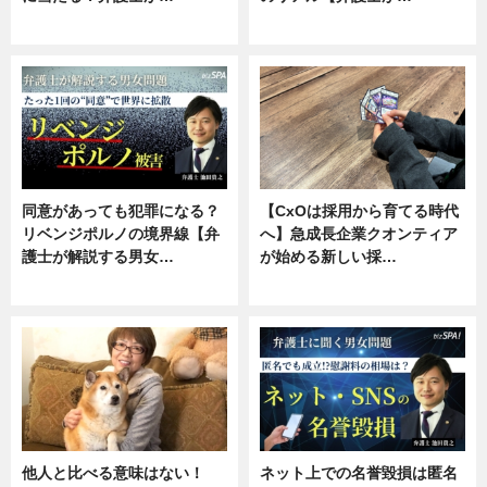
ニュース, 専門家インタビュー
ニュース, 専門家インタビュー
同意があっても犯罪になる？
【CxOは採用から育てる時代
リベンジポルノの境界線【弁
へ】急成長企業クオンティア
護士が解説する男女…
が始める新しい採…
専門家インタビュー
ニュース
他人と比べる意味はない！
ネット上での名誉毀損は匿名