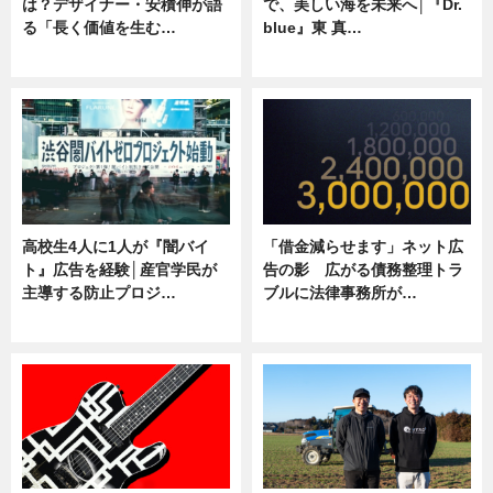
は？デザイナー・安積伸が語
で、美しい海を未来へ│『Dr.
る「長く価値を生む…
blue』東 真…
ニュース
ニュース
高校生4人に1人が『闇バイ
「借金減らせます」ネット広
ト』広告を経験│産官学民が
告の影 広がる債務整理トラ
主導する防止プロジ…
ブルに法律事務所が…
ニュース
ニュース