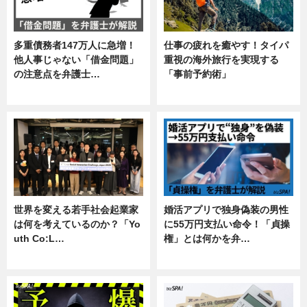
多重債務者147万人に急増！
仕事の疲れを癒やす！タイパ
他人事じゃない「借金問題」
重視の海外旅行を実現する
の注意点を弁護士…
「事前予約術」
専門家インタビュー
暮らし
世界を変える若手社会起業家
婚活アプリで独身偽装の男性
は何を考えているのか？「Yo
に55万円支払い命令！「貞操
uth Co:L…
権」とは何かを弁…
スキル
専門家インタビュー