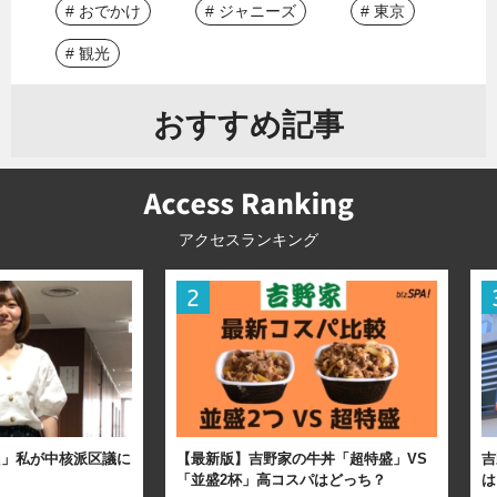
# おでかけ
# ジャニーズ
# 東京
# 観光
おすすめ記事
アクセスランキング
た」私が中核派区議に
【最新版】吉野家の牛丼「超特盛」VS
吉
「並盛2杯」高コスパはどっち？
は