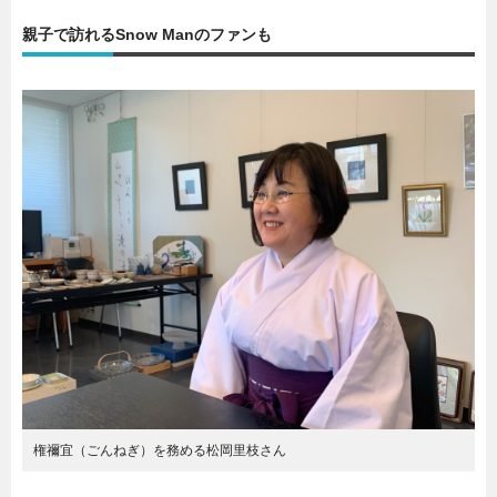
親子で訪れるSnow Manのファンも
暮らし
エンタメ
連載一覧
権禰宜（ごんねぎ）を務める松岡里枝さん