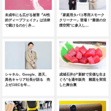
未成年にも広がる被害『AI性
「家庭用タバコ専用スモーク
的ディープフェイク』は法律
クリーナー」登場！“最後の分
で裁けるのか│弁…
煙空間”に参入し…
ニュース
ニュース
シャネル、Google、楽天、
成城石井が"新鮮で安価な生ま
異色キャリア社長が語る 売
ぐろ"を通年販売 難題を実現
上ゼロECを年…
した舞台裏
ニュース
ニュース