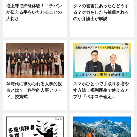
増上寺で掃除体験！ニチバン
クマの被害にあったらどうす
が伝える手をいたわることの
る？ケガをしたら補償される
大切さ
のか弁護士が解説
ニュース, 企業インタビュー, 暮ら
専門家インタビュー
し
AI時代に求められる人事的観
スマホひとつで手取りを増や
点とは？「科学的人事アワー
す方法！福利厚生で使えるア
ド」授賞式
プリ「ベネステ確定…
ニュース
企業インタビュー