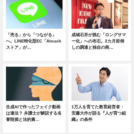
「売る」から「つながる」
成城石井が挑む「ロングサマ
へ。LINE特化型EC「Atouch
ー化」への布石。2カ月前倒
ストア」が…
しの調達と独自の商…
ニュース
ニュース
生成AIで作ったフェイク動画
1万人を育てた教育経営者・
は違法？ 弁護士が解説する名
安藤大作が語る『人が育つ組
誉毀損と法的責…
織』の条件
ニュース
ニュース