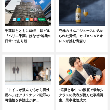
千葉駅とともに60年 駅ビル
究極のりんごジュースに込め
『ペリエ千葉』はなぜ"地元の
られた覚悟。カゴメ×JAアオ
日常"であり続…
レンが挑む青森り…
ニュース
ニュース
「トイレが混んでるから異性
“選択と集中”の徹底で最年少
用へ」はアリ？ナシ？犯罪の
クラスの代表が挑んだ事業再
可能性を弁護士が解…
生。黒字化達成の…
ニュース, 専門家インタビュー
ニュース