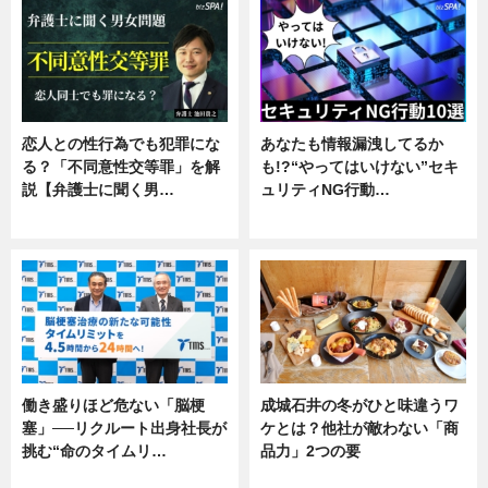
恋人との性行為でも犯罪にな
あなたも情報漏洩してるか
る？「不同意性交等罪」を解
も!?“やってはいけない”セキ
説【弁護士に聞く男…
ュリティNG行動…
専門家インタビュー
専門家インタビュー
働き盛りほど危ない「脳梗
成城石井の冬がひと味違うワ
塞」──リクルート出身社長が
ケとは？他社が敵わない「商
挑む“命のタイムリ…
品力」2つの要
企業インタビュー
グルメ