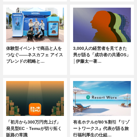
体験型イベントで商品と人を
3,000人の経営者を見てきた
つなぐ――ネスカフェ アイス
男が語る「成功者の共通OS」
ブレンドの戦略と…
│伊藤太一著…
ニュース
ニュース
「初月から300万円売上げ」
有名ホテルが80％割引『リゾ
発見型EC・Temuが切り拓く
ートワークス』代表が語る旅
販路の常識
行福利厚生の仕組…