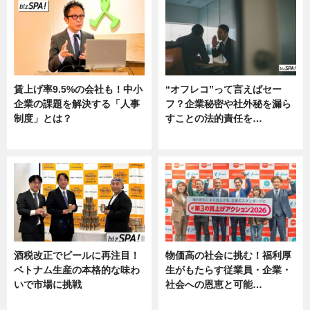
賃上げ率9.5%の会社も！中小
“オフレコ”って言えばセー
企業の課題を解決する「人事
フ？企業秘密や社外秘を漏ら
制度」とは？
すことの法的責任を…
ニュース
ニュース, 専門家インタビュー
酒税改正でビールに再注目！
物価高の社会に挑む！福利厚
ベトナム生産の本格的な味わ
生がもたらす従業員・企業・
いで市場に挑戦
社会への恩恵と可能…
ニュース
ニュース