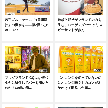
若手ゴルファーに「4日間競
信頼と期待がブランドの力を
技」の機会を——第2回 G_B
生む。ハーゲンダッツ クリス
ASE 4da…
ピーサンドが歩ん…
ニュース
ニュース
ブッダブランド CQはなぜパ
【オレンジを使っていないの
タヤに移住してバーを開いた
にオレンジ味？】カゴメが2
のか？60歳の節…
年かけて開発した革…
ニュース
グルメ, ニュース, 企業インタビュ
ー