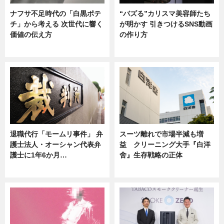
ナフサ不足時代の「白黒ポテ
“バズる”カリスマ美容師たち
チ」から考える 次世代に響く
が明かす 引きつけるSNS動画
価値の伝え方
の作り方
ニュース
ニュース
退職代行「モームリ事件」 弁
スーツ離れで市場半減も増
護士法人・オーシャン代表弁
益 クリーニング大手『白洋
護士に1年6か月…
舍』生存戦略の正体
ニュース
企業インタビュー