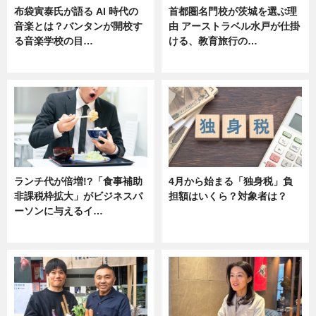
布袋寅泰氏が語る AI 時代の
首都圏名門校が茨城を選ぶ理
音楽とは？バンタンが開校す
由 アーストラベル水戸が仕掛
る音楽学校の目…
ける、教育旅行の…
ニュース
ニュース
ランチ代が倍増!?「食事補助
4月から始まる「独身税」負
非課税枠拡大」がビジネスパ
担額はいくら？対象者は？
ーソンに与えるイ…
ニュース
ニュース