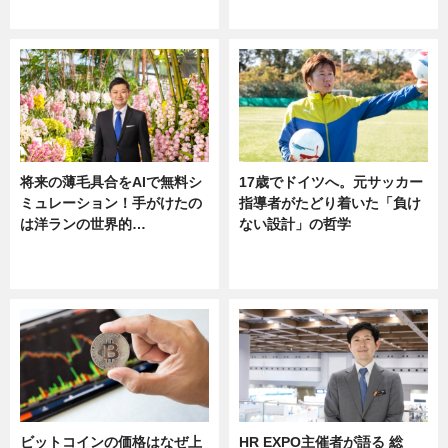
ニュース
将来の薄毛具合をAIで無料シ
17歳でドイツへ。元サッカー
ミュレーション！手がけたの
指導者がたどり着いた「負け
は洋ランの世界的…
ない設計」の哲学
ニュース
ニュース
sponsored by 河野メリクロン
ビットコインの価格はなぜ上
HR EXPO主催者が語る 総