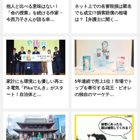
他人と比べる意味はない！
ネット上での名誉毀損は匿名
「命の授業」を続ける作家・
でも成立!?損害賠償の相場
今西乃子さんが語る幸…
は？【弁護士に聞く…
専門家インタビュー
専門家インタビュー
家計にも環境にも優しい再エ
5年連続で売上1位！市場でト
ネ電気「Pikaでんき」がスタ
ップを牽引する花王・ビオレ
ート！自治体と…
の独自のマーケテ…
ニュース
ニュース, 暮らし