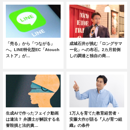
「売る」から「つながる」
成城石井が挑む「ロングサマ
へ。LINE特化型EC「Atouch
ー化」への布石。2カ月前倒
ストア」が…
しの調達と独自の商…
ニュース
ニュース
生成AIで作ったフェイク動画
1万人を育てた教育経営者・
は違法？ 弁護士が解説する名
安藤大作が語る『人が育つ組
誉毀損と法的責…
織』の条件