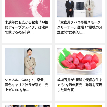
未成年にも広がる被害『AI性
「家庭用タバコ専用スモーク
的ディープフェイク』は法律
クリーナー」登場！“最後の分
で裁けるのか│弁…
煙空間”に参入し…
ニュース
ニュース
シャネル、Google、楽天、
成城石井が"新鮮で安価な生ま
異色キャリア社長が語る 売
ぐろ"を通年販売 難題を実現
上ゼロECを年…
した舞台裏
ニュース
ニュース