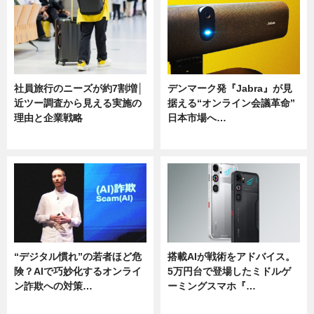
社員旅行のニーズが約7割増│
デンマーク発『Jabra』が見
近ツー調査から見える実施の
据える“オンライン会議革命”
理由と企業戦略
日本市場へ…
ニュース
ニュース
“デジタル慣れ”の若者ほど危
搭載AIが戦術をアドバイス。
険？AIで巧妙化するオンライ
5万円台で登場したミドルゲ
ン詐欺への対策…
ーミングスマホ『…
ニュース
ニュース