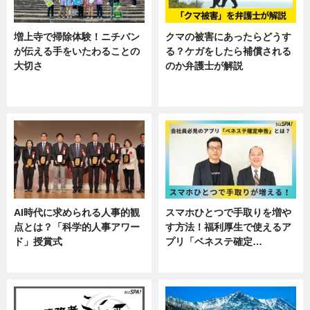
増上寺で掃除体験！ニチバン
クマの被害にあったらどうす
が伝える手をいたわることの
る？ケガをしたら補償される
大切さ
のか弁護士が解説
ニュース, 企業インタビュー, 暮ら
専門家インタビュー
し
AI時代に求められる人事的観
スマホひとつで手取りを増や
点とは？「科学的人事アワー
す方法！福利厚生で使えるア
ド」授賞式
プリ「ベネステ確定…
ニュース
企業インタビュー