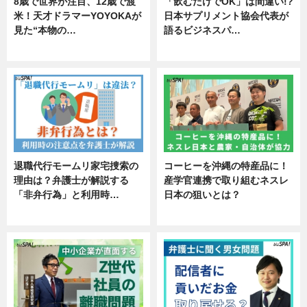
8歳で世界が注目、12歳で渡
「飲むだけでOK」は間違い!?
米！天才ドラマーYOYOKAが
日本サプリメント協会代表が
見た“本物の…
語るビジネスパ…
エンタメ
ニュース
退職代行モームリ家宅捜索の
コーヒーを沖縄の特産品に！
理由は？弁護士が解説する
産学官連携で取り組むネスレ
「非弁行為」と利用時…
日本の狙いとは？
専門家インタビュー
企業インタビュー