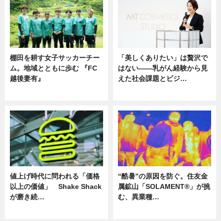
棚田を耕す女子サッカーチー
「美しくありたい」は贅沢で
ム。地域とともに歩む 『FC
はない――乳がん経験から見
越後妻有』
えた社会課題とビジ…
ニュース
ニュース
値上げ時代に問われる「価格
“酷暑”の原因を防ぐ。住友金
以上の価値」 Shake Shack
属鉱山「SOLAMENT®」が挑
が磨き続…
む、異業種…
ニュース
ニュース