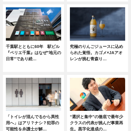
千葉駅とともに60年 駅ビル
究極のりんごジュースに込め
『ペリエ千葉』はなぜ"地元の
られた覚悟。カゴメ×JAアオ
日常"であり続…
レンが挑む青森り…
ニュース
ニュース
「トイレが混んでるから異性
“選択と集中”の徹底で最年少
用へ」はアリ？ナシ？犯罪の
クラスの代表が挑んだ事業再
可能性を弁護士が解…
生。黒字化達成の…