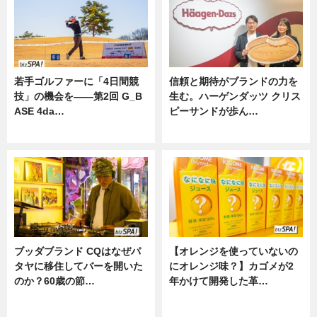
若手ゴルファーに「4日間競
信頼と期待がブランドの力を
技」の機会を——第2回 G_B
生む。ハーゲンダッツ クリス
ASE 4da…
ピーサンドが歩ん…
ニュース
ニュース
ブッダブランド CQはなぜパ
【オレンジを使っていないの
タヤに移住してバーを開いた
にオレンジ味？】カゴメが2
のか？60歳の節…
年かけて開発した革…
ニュース
グルメ, ニュース, 企業インタビュ
ー