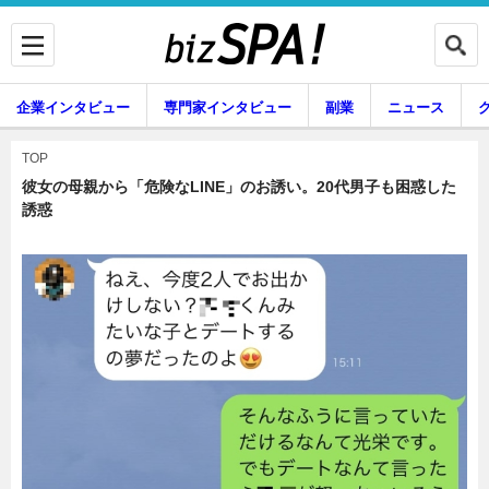
企業インタビュー
専門家インタビュー
副業
ニュース
暮らし
エンタメ
TOP
彼女の母親から「危険なLINE」のお誘い。20代男子も困惑した
誘惑
企業インタビュー
専門家インタビュー
副業
ニュース
グルメ
スキル