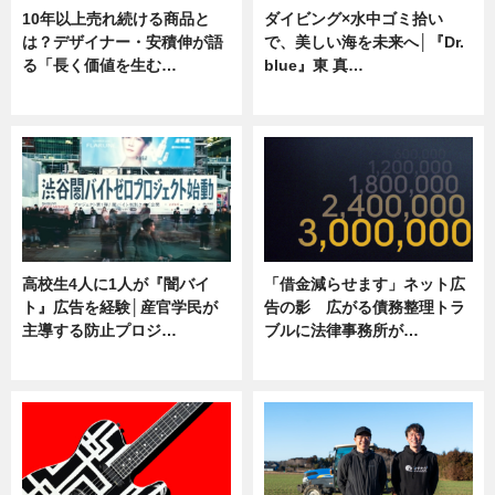
10年以上売れ続ける商品と
ダイビング×水中ゴミ拾い
は？デザイナー・安積伸が語
で、美しい海を未来へ│『Dr.
る「長く価値を生む…
blue』東 真…
ニュース
ニュース
高校生4人に1人が『闇バイ
「借金減らせます」ネット広
ト』広告を経験│産官学民が
告の影 広がる債務整理トラ
主導する防止プロジ…
ブルに法律事務所が…
ニュース
ニュース