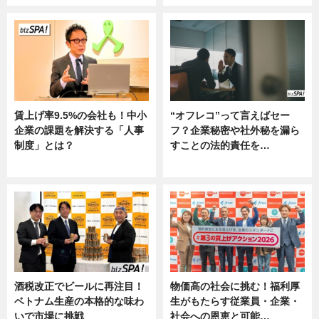
賃上げ率9.5%の会社も！中小
“オフレコ”って言えばセー
企業の課題を解決する「人事
フ？企業秘密や社外秘を漏ら
制度」とは？
すことの法的責任を…
ニュース
ニュース, 専門家インタビュー
酒税改正でビールに再注目！
物価高の社会に挑む！福利厚
ベトナム生産の本格的な味わ
生がもたらす従業員・企業・
いで市場に挑戦
社会への恩恵と可能…