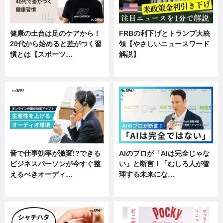
健康の土台は足のケアから！
FRBの利下げとトランプ大統
20代から始めると差がつく習
領【やさしいニュースワード
慣とは【スポーツ…
解説】
専門家インタビュー
ニュース
音で仕事効率が激変!?できる
AIのプロが「AIは完全じゃな
ビジネスパーソンが今すぐ整
い」と断言！「むしろ人が管
えるべきオーディ…
理する未来にな…
企業インタビュー
企業インタビュー