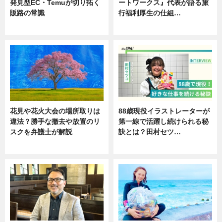
発見型EC・Temuが切り拓く
ートワークス』代表が語る旅
販路の常識
行福利厚生の仕組…
ニュース
ニュース
花見や花火大会の場所取りは
88歳現役イラストレーターが
違法？勝手な撤去や放置のリ
第一線で活躍し続けられる秘
スクを弁護士が解説
訣とは？田村セツ…
ニュース
専門家インタビュー