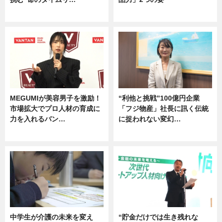
企業インタビュー
グルメ
MEGUMIが美容男子を激励！
“利他と挑戦”100億円企業
市場拡大でプロ人材の育成に
「フジ物産」社長に訊く伝統
力を入れるバン…
に捉われない変幻…
企業インタビュー
ニュース
中学生が介護の未来を変え
“貯金だけでは生き残れな