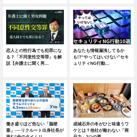
恋人との性行為でも犯罪にな
あなたも情報漏洩してるか
る？「不同意性交等罪」を解
も!?“やってはいけない”セキ
説【弁護士に聞く男…
ュリティNG行動…
専門家インタビュー
専門家インタビュー
働き盛りほど危ない「脳梗
成城石井の冬がひと味違うワ
塞」──リクルート出身社長が
ケとは？他社が敵わない「商
挑む“命のタイムリ…
品力」2つの要