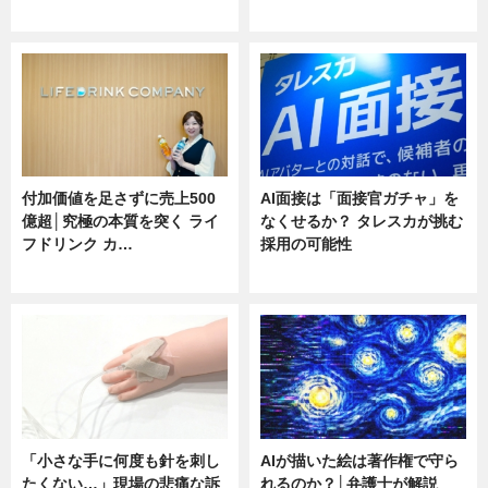
ニュース
ニュース
付加価値を足さずに売上500
AI面接は「面接官ガチャ」を
億超│究極の本質を突く ライ
なくせるか？ タレスカが挑む
フドリンク カ…
採用の可能性
ニュース
ニュース
「小さな手に何度も針を刺し
AIが描いた絵は著作権で守ら
たくない…」現場の悲痛な訴
れるのか？│弁護士が解説