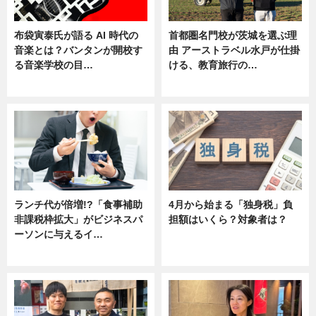
布袋寅泰氏が語る AI 時代の
首都圏名門校が茨城を選ぶ理
音楽とは？バンタンが開校す
由 アーストラベル水戸が仕掛
る音楽学校の目…
ける、教育旅行の…
ニュース
ニュース
ランチ代が倍増!?「食事補助
4月から始まる「独身税」負
非課税枠拡大」がビジネスパ
担額はいくら？対象者は？
ーソンに与えるイ…
ニュース
ニュース