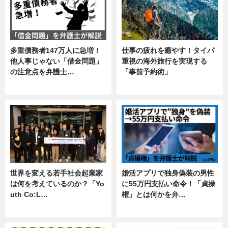
多重債務者147万人に急増！
仕事の疲れを癒やす！タイパ
他人事じゃない「借金問題」
重視の海外旅行を実現する
の注意点を弁護士…
「事前予約術」
専門家インタビュー
暮らし
世界を変える若手社会起業家
婚活アプリで独身偽装の男性
は何を考えているのか？「Yo
に55万円支払い命令！「貞操
uth Co:L…
権」とは何かを弁…
スキル
専門家インタビュー