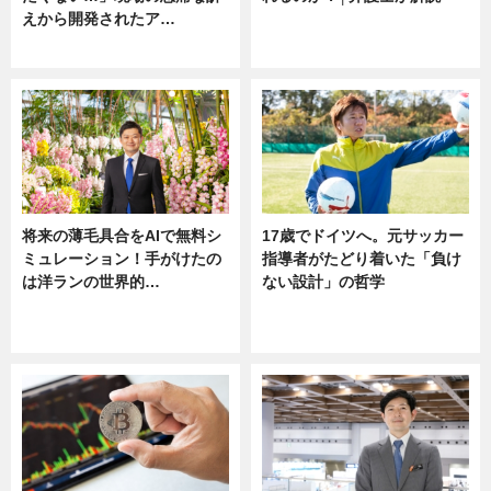
えから開発されたア…
ニュース
ニュース
将来の薄毛具合をAIで無料シ
17歳でドイツへ。元サッカー
ミュレーション！手がけたの
指導者がたどり着いた「負け
は洋ランの世界的…
ない設計」の哲学
ニュース
ニュース
sponsored by 河野メリクロン