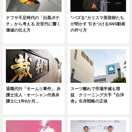
ナフサ不足時代の「白黒ポテ
“バズる”カリスマ美容師たち
チ」から考える 次世代に響く
が明かす 引きつけるSNS動画
価値の伝え方
の作り方
ニュース
ニュース
退職代行「モームリ事件」 弁
スーツ離れで市場半減も増
護士法人・オーシャン代表弁
益 クリーニング大手『白洋
護士に1年6か月…
舍』生存戦略の正体
ニュース
企業インタビュー