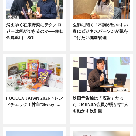
消えゆく在来野菜にテクノロ
医師に聞く！不調が出やすい
ジーは何ができるのか──住友
春にビジネスパーソンが気を
金属鉱山「SOL…
つけたい健康管理
ニュース
ニュース
FOODEX JAPAN 2026トレン
映画予告編は「広告」だっ
ドチェック！甘辛“Swicy”…
た！MENSA会員が明かす“人
を動かす設計図”
ニュース
ニュース