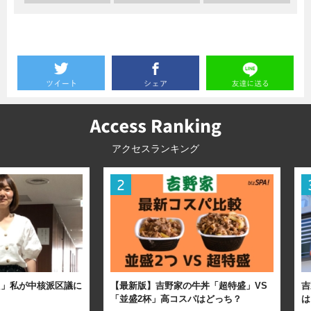
アクセスランキング
た」私が中核派区議に
【最新版】吉野家の牛丼「超特盛」VS
吉
「並盛2杯」高コスパはどっち？
は