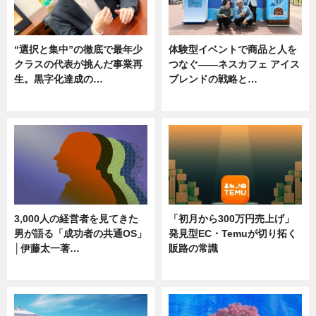
“選択と集中”の徹底で最年少
体験型イベントで商品と人を
クラスの代表が挑んだ事業再
つなぐ――ネスカフェ アイス
生。黒字化達成の…
ブレンドの戦略と…
ニュース
ニュース
3,000人の経営者を見てきた
「初月から300万円売上げ」
男が語る「成功者の共通OS」
発見型EC・Temuが切り拓く
│伊藤太一著…
販路の常識
ニュース
ニュース