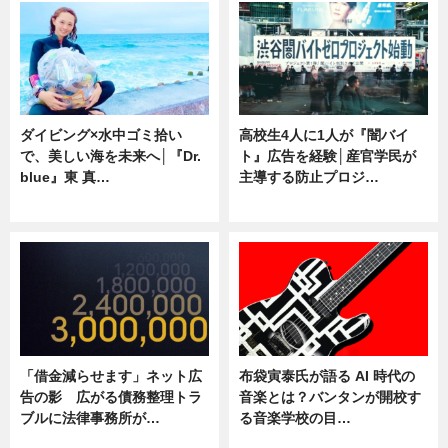
ダイビング×水中ゴミ拾い
高校生4人に1人が『闇バイ
で、美しい海を未来へ│『Dr.
ト』広告を経験│産官学民が
blue』東 真…
主導する防止プロジ…
ニュース
ニュース
「借金減らせます」ネット広
布袋寅泰氏が語る AI 時代の
告の影 広がる債務整理トラ
音楽とは？バンタンが開校す
ブルに法律事務所が…
る音楽学校の目…
ニュース
ニュース