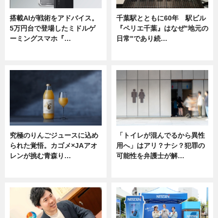
搭載AIが戦術をアドバイス。
千葉駅とともに60年 駅ビル
5万円台で登場したミドルゲ
『ペリエ千葉』はなぜ"地元の
ーミングスマホ『…
日常"であり続…
ニュース
ニュース
究極のりんごジュースに込め
「トイレが混んでるから異性
られた覚悟。カゴメ×JAアオ
用へ」はアリ？ナシ？犯罪の
レンが挑む青森り…
可能性を弁護士が解…
ニュース
ニュース, 専門家インタビュー