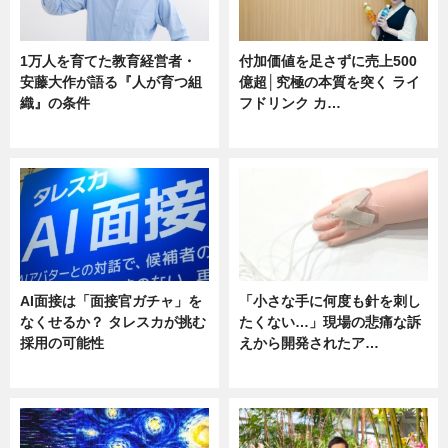
1万人を育てた教育経営者・
付加価値を足さずに売上500
安藤大作が語る『人が育つ組
億超│究極の本質を突く ライ
織』の条件
フドリンク カ…
ニュース
ニュース
AI面接は「面接官ガチャ」を
「小さな手に何度も針を刺し
なくせるか？ タレスカが挑む
たくない…」現場の悲痛な訴
採用の可能性
えから開発されたア…
ニュース
ニュース