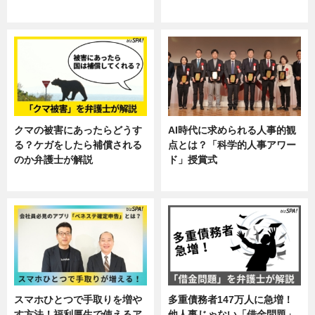
ニュース, 暮らし
ニュース, 企業インタビュー, 暮ら
し
クマの被害にあったらどうす
AI時代に求められる人事的観
る？ケガをしたら補償される
点とは？「科学的人事アワー
のか弁護士が解説
ド」授賞式
専門家インタビュー
ニュース
スマホひとつで手取りを増や
多重債務者147万人に急増！
す方法！福利厚生で使えるア
他人事じゃない「借金問題」