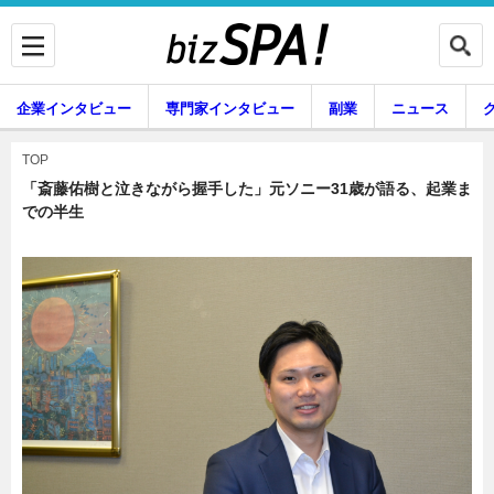
企業インタビュー
専門家インタビュー
副業
ニュース
暮らし
エンタメ
TOP
「斎藤佑樹と泣きながら握手した」元ソニー31歳が語る、起業ま
での半生
企業インタビュー
専門家インタビュー
副業
ニュース
グルメ
スキル