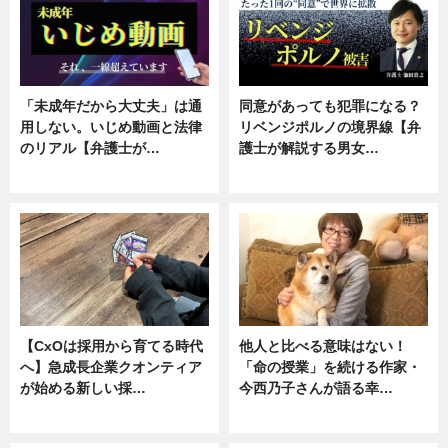
「未成年だから大丈夫」は通
同意があっても犯罪になる？
用しない。いじめ動画と法律
リベンジポルノの境界線【弁
のリアル【弁護士が…
護士が解説する男女…
ニュース, 専門家インタビュー
専門家インタビュー
【CxOは採用から育てる時代
他人と比べる意味はない！
へ】急成長企業クオンティア
「命の授業」を続ける作家・
が始める新しい採…
今西乃子さんが語る幸…
ニュース
専門家インタビュー