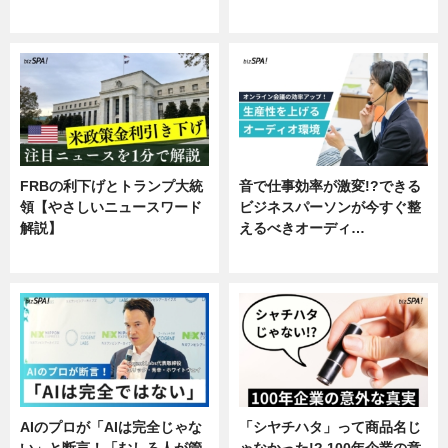
専門家インタビュー
FRBの利下げとトランプ大統
音で仕事効率が激変!?できる
領【やさしいニュースワード
ビジネスパーソンが今すぐ整
解説】
えるべきオーディ…
ニュース
企業インタビュー
AIのプロが「AIは完全じゃな
「シヤチハタ」って商品名じ
い」と断言！「むしろ人が管
ゃなかった!? 100年企業の意