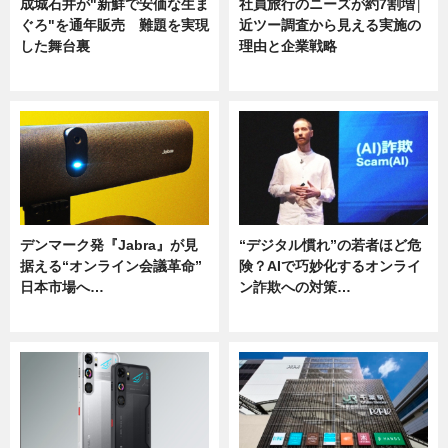
成城石井が"新鮮で安価な生ま
社員旅行のニーズが約7割増│
ぐろ"を通年販売 難題を実現
近ツー調査から見える実施の
した舞台裏
理由と企業戦略
ニュース
ニュース
デンマーク発『Jabra』が見
“デジタル慣れ”の若者ほど危
据える“オンライン会議革命”
険？AIで巧妙化するオンライ
日本市場へ…
ン詐欺への対策…
ニュース
ニュース