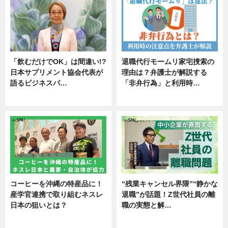
「飲むだけでOK」は間違い!?
退職代行モームリ家宅捜索の
日本サプリメント協会代表が
理由は？弁護士が解説する
語るビジネスパ…
「非弁行為」と利用時…
ニュース
専門家インタビュー
コーヒーを沖縄の特産品に！
“残業キャンセル界隈”“静かな
産学官連携で取り組むネスレ
退職”が話題！Z世代社員の離
日本の狙いとは？
職の実態と解…
企業インタビュー
企業インタビュー