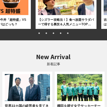
牛丼「超特盛」VS
【シズラー攻略法！】食べ放題サラダバ
吉
パはどっち？
ーで得する裏技＆人気メニューTOP…
は
新着記事
世界33カ国の経営者を見てき
棚田を耕す女子サッカーチー