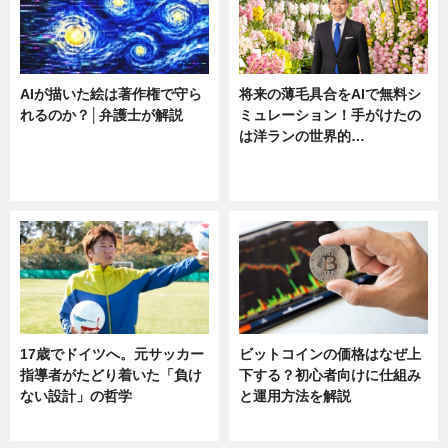
AIが描いた絵は著作権で守ら
将来の薄毛具合をAIで無料シ
れるのか？│弁護士が解説
ミュレーション！手がけたの
は洋ランの世界的…
ニュース
ニュース
sponsored by 河野メリクロン
17歳でドイツへ。元サッカー
ビットコインの価格はなぜ上
指導者がたどり着いた「負け
下する？初心者向けに仕組み
ない設計」の哲学
と運用方法を解説
ニュース
ニュース