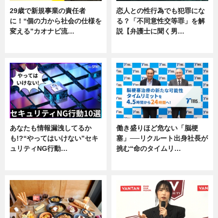
29歳で新規事業の責任者
恋人との性行為でも犯罪にな
に！“個の力から社会の仕様を
る？「不同意性交等罪」を解
変える”カオナビ流…
説【弁護士に聞く男…
企業インタビュー
専門家インタビュー
あなたも情報漏洩してるか
働き盛りほど危ない「脳梗
も!?“やってはいけない”セキ
塞」──リクルート出身社長が
ュリティNG行動…
挑む“命のタイムリ…
専門家インタビュー
企業インタビュー