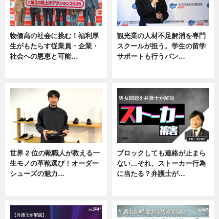
物価高の社会に挑む！福利厚
観光業の人材不足解消を専門
生がもたらす従業員・企業・
スクールが担う。学生の留学
社会への恩恵と可能…
サポートも行うバン…
ニュース
ニュース, 企業インタビュー
世界 2 位の靴職人が教える一
ブロックしても連絡が止まら
生モノの革靴選び！オーダー
ない…それ、ストーカー行為
シューズの魅力…
に当たる？弁護士が…
ニュース, 専門家インタビュー
ニュース, 専門家インタビュー