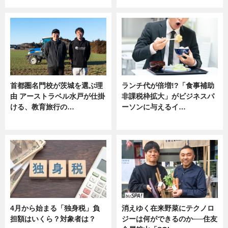
首都圏名門校が茨城を選ぶ理
ランチ代が倍増!?「食事補助
由 アーストラベル水戸が仕掛
非課税枠拡大」がビジネスパ
ける、教育旅行の…
ーソンに与えるイ…
ニュース
ニュース
4月から始まる「独身税」負
消えゆく在来野菜にテクノロ
担額はいくら？対象者は？
ジーは何ができるのか──住友