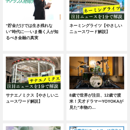
“貯金だけでは生き残れな
ネーミングライツ【やさしい
い”時代に──いま働く人が知
ニュースワード解説】
るべき金融の真実
ニュース
企業インタビュー
サナエノミクス【やさしいニ
8歳で世界が注目、12歳で渡
ュースワード解説】
米！天才ドラマーYOYOKAが
見た“本物の…
ニュース
エンタメ