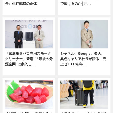
舍』生存戦略の正体
で裁けるのか│弁…
企業インタビュー
ニュース
「家庭用タバコ専用スモーク
シャネル、Google、楽天、
クリーナー」登場！“最後の分
異色キャリア社長が語る 売
煙空間”に参入し…
上ゼロECを年…
ニュース
ニュース