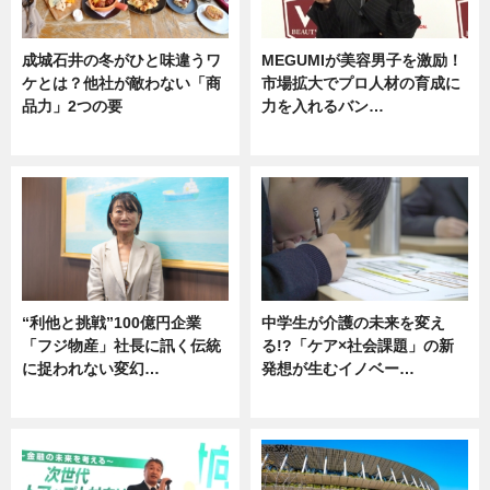
成城石井の冬がひと味違うワ
MEGUMIが美容男子を激励！
ケとは？他社が敵わない「商
市場拡大でプロ人材の育成に
品力」2つの要
力を入れるバン…
グルメ
企業インタビュー
“利他と挑戦”100億円企業
中学生が介護の未来を変え
「フジ物産」社長に訊く伝統
る!?「ケア×社会課題」の新
に捉われない変幻…
発想が生むイノベー…
ニュース
ニュース