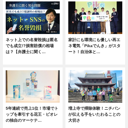
ネット上での名誉毀損は匿名
家計にも環境にも優しい再エ
でも成立!?損害賠償の相場
ネ電気「Pikaでんき」がスタ
は？【弁護士に聞く…
ート！自治体と…
専門家インタビュー
ニュース
5年連続で売上1位！市場でト
増上寺で掃除体験！ニチバン
ップを牽引する花王・ビオレ
が伝える手をいたわることの
の独自のマーケテ…
大切さ