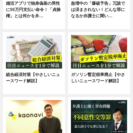
婚活アプリで独身偽装の男性
急増中の「爆破予告」冗談で
に55万円支払い命令！「貞操
は済まされない！どんな罪に
権」とは何かを弁…
なるか弁護士に聞い…
専門家インタビュー
専門家インタビュー
総合経済対策【やさしいニュ
ガソリン暫定税率廃止【やさ
ースワード解説】
しいニュースワード解説】
ニュース
ニュース