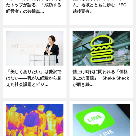
たトップが語る、「成功する
ム。地域とともに歩む 『FC
経営者」の共通点…
越後妻有』
ニュース
ニュース
「美しくありたい」は贅沢で
値上げ時代に問われる「価格
はない――乳がん経験から見
以上の価値」 Shake Shack
えた社会課題とビジ…
が磨き続…
ニュース
ニュース