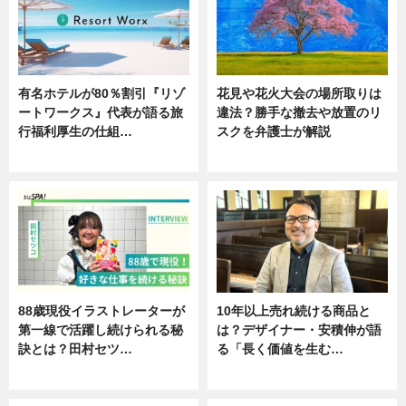
有名ホテルが80％割引『リゾ
花見や花火大会の場所取りは
ートワークス』代表が語る旅
違法？勝手な撤去や放置のリ
行福利厚生の仕組…
スクを弁護士が解説
ニュース
ニュース
88歳現役イラストレーターが
10年以上売れ続ける商品と
第一線で活躍し続けられる秘
は？デザイナー・安積伸が語
訣とは？田村セツ…
る「長く価値を生む…
専門家インタビュー
ニュース