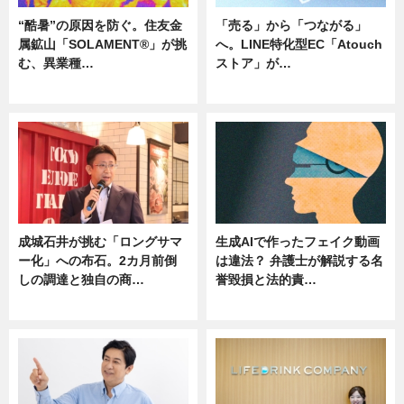
“酷暑”の原因を防ぐ。住友金
「売る」から「つながる」
属鉱山「SOLAMENT®」が挑
へ。LINE特化型EC「Atouch
む、異業種…
ストア」が…
ニュース
ニュース
成城石井が挑む「ロングサマ
生成AIで作ったフェイク動画
ー化」への布石。2カ月前倒
は違法？ 弁護士が解説する名
しの調達と独自の商…
誉毀損と法的責…
ニュース
ニュース