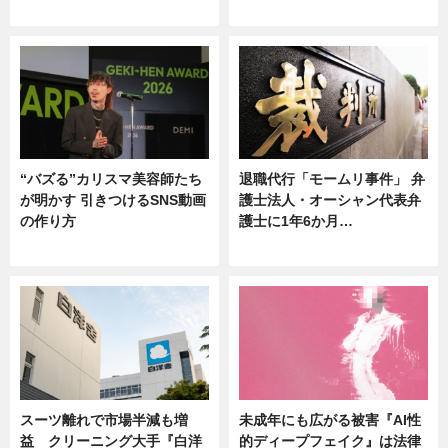
ニュース
ニュース
“バズる”カリスマ美容師たち
退職代行「モームリ事件」 弁
が明かす 引きつけるSNS動画
護士法人・オーシャン代表弁
の作り方
護士に1年6か月…
ニュース
ニュース
スーツ離れで市場半減も増
未成年にも広がる被害『AI性
益 クリーニング大手『白洋
的ディープフェイク』は法律