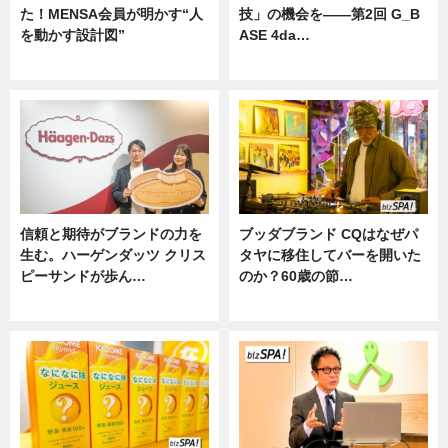
た！MENSA会員が明かす“人
技」の機会を——第2回 G_B
を動かす設計図”
ASE 4da…
ニュース
ニュース
信頼と期待がブランドの力を
ブッダブランド CQはなぜパ
生む。ハーゲンダッツ クリス
タヤに移住してバーを開いた
ピーサンドが歩ん…
のか？60歳の節…
ニュース
ニュース