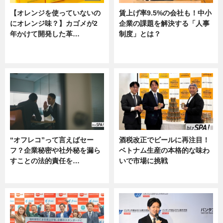
【オレンジを使っていないの
賃上げ率9.5%の会社も！中小
にオレンジ味？】カゴメが2
企業の課題を解決する「人事
年かけて開発した革…
制度」とは？
グルメ, ニュース, 企業インタビュ
ニュース
ー
“オフレコ”って言えばセー
酒税改正でビールに再注目！
フ？企業秘密や社外秘を漏ら
ベトナム生産の本格的な味わ
すことの法的責任を…
いで市場に挑戦
ニュース, 専門家インタビュー
ニュース