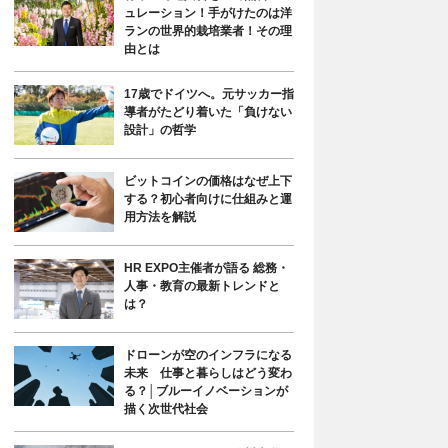
ュレーション！手がけたのは洋
ランの世界的栽培業者！その理
由とは
17歳でドイツへ。元サッカー指
導者がたどり着いた「負けない
設計」の哲学
ビットコインの価格はなぜ上下
する？初心者向けに仕組みと運
用方法を解説
HR EXPO主催者が語る 総務・
人事・教育の最新トレンドと
は？
ドローンが空のインフラになる
未来 仕事と暮らしはどう変わ
る？│ブルーイノベーションが
描く次世代社会