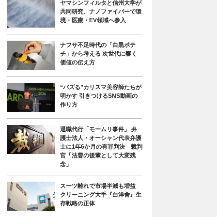
ヤマシンフィルタと信州大学が
共同研究、ナノファイバーで環
境・医療・EV領域へ参入
ナフサ不足時代の「白黒ポテ
チ」から考える 次世代に響く
価値の伝え方
“バズる”カリスマ美容師たちが
明かす 引きつけるSNS動画の
作り方
退職代行「モームリ事件」 弁
護士法人・オーシャン代表弁護
士に1年6か月の有罪判決 裁判
官「法曹の後輩として大変残
念」
スーツ離れで市場半減も増益
クリーニング大手『白洋舍』生
存戦略の正体