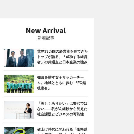
新着記事
世界33カ国の経営者を見てきた
トップが語る、「成功する経営
者」の共通点と日本企業の強み
棚田を耕す女子サッカーチー
ム。地域とともに歩む 『FC越
後妻有』
「美しくありたい」は贅沢では
ない――乳がん経験から見えた
社会課題とビジネスの可能性
値上げ時代に問われる「価格以