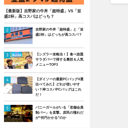
【最新版】吉野家の牛丼「超特盛」VS「並
盛2杯」高コスパはどっち？
吉野家の牛丼「超特盛」と「並
盛2杯」はどっちが高コスパ？
【シズラー攻略法！】食べ放題
サラダバーで得する裏技＆人気
メニューTOP3
【ダイソーの最新PCバッグ4選
比べてみた】どれが使いやす
い？神コスパPCバッグはこれ
だ！
バニーガールがいる「老舗会員
制バー」を直撃。庶民の憧れだ
が“何円かかる”のか