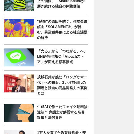
上の価値」 Shake Shackが
磨き続ける独自の体験価値
“酷暑”の原因を防ぐ。住友金属
鉱山「SOLAMENT®」が挑
む、異業種共創による社会課題
の解決
「売る」から「つながる」へ。
LINE特化型EC「Atouchスト
ア」が変える顧客接点
成城石井が挑む「ロングサマー
化」への布石。2カ月前倒しの
調達と独自の商品開発力の裏側
とは
生成AIで作ったフェイク動画は
違法？ 弁護士が解説する名誉
毀損と法的責任
1万人を育てた教育経営者・安