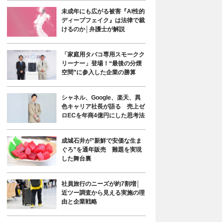
未成年にも広がる被害『AI性的
ディープフェイク』は法律で裁
けるのか│弁護士が解説
「家庭用タバコ専用スモークク
リーナー」登場！“最後の分煙
空間”に参入した企業の勝算
シャネル、Google、楽天、異
色キャリア社長が語る 売上ゼ
ロECを年商4億円にした思考法
成城石井が”新鮮で安価な生ま
ぐろ”を通年販売 難題を実現
した舞台裏
社員旅行のニーズが約7割増│
近ツー調査から見える実施の理
由と企業戦略