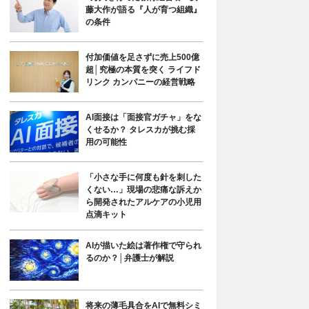
藤大作が語る『人が育つ組織』
の条件
付加価値を足さずに売上500億
超│究極の本質を突く ライフド
リンク カンパニーの経営戦略
AI面接は「面接官ガチャ」をな
くせるか？ タレスカが挑む採
用の可能性
「小さな手に何度も針を刺した
くない…」現場の悲痛な訴えか
ら開発されたアルケアの小児用
点滴キット
AIが描いた絵は著作権で守られ
るのか？│弁護士が解説
将来の薄毛具合をAIで無料シミ