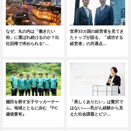
なぜ、丸の内は「働きたい
世界33カ国の経営者を見てき
街」に選ばれ続けるのか？出
たトップが語る、「成功する
社回帰で求められる“…
経営者」の共通点…
ニュース
ニュース
棚田を耕す女子サッカーチー
「美しくありたい」は贅沢で
ム。地域とともに歩む 『FC
はない――乳がん経験から見
越後妻有』
えた社会課題とビジ…
ニュース
ニュース