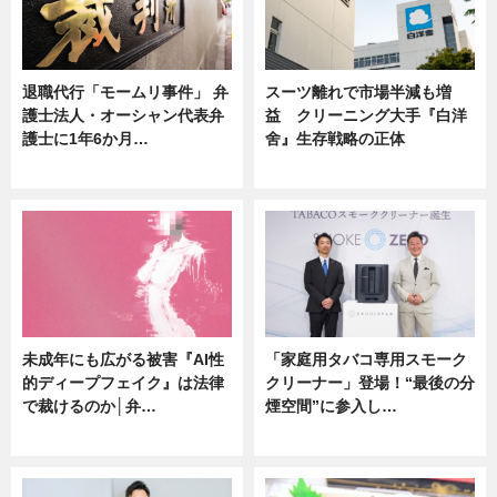
退職代行「モームリ事件」 弁
スーツ離れで市場半減も増
護士法人・オーシャン代表弁
益 クリーニング大手『白洋
護士に1年6か月…
舍』生存戦略の正体
ニュース
企業インタビュー
未成年にも広がる被害『AI性
「家庭用タバコ専用スモーク
的ディープフェイク』は法律
クリーナー」登場！“最後の分
で裁けるのか│弁…
煙空間”に参入し…
ニュース
ニュース