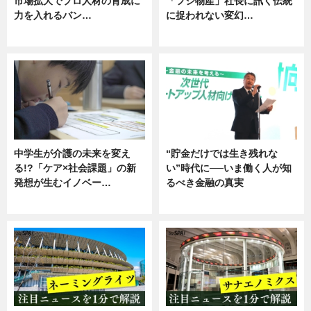
市場拡大でプロ人材の育成に
「フジ物産」社長に訊く伝統
力を入れるバン…
に捉われない変幻…
企業インタビュー
ニュース
中学生が介護の未来を変え
“貯金だけでは生き残れな
る!?「ケア×社会課題」の新
い”時代に──いま働く人が知
発想が生むイノベー…
るべき金融の真実
ニュース
企業インタビュー