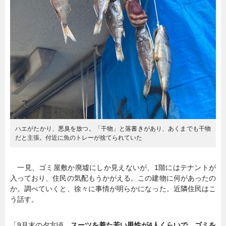
ハエがたかり、悪臭を放つ。「干物」と落書きがあり、あくまでも干物
だと主張。付近に魚のトレーが捨てられていた
一見、ゴミ屋敷か廃墟にしか見えないが、1階にはテナントが
入っており、住民の気配もうかがえる。この建物に何があったの
か。調べていくと、徐々に事情が明らかになった。近隣住民はこ
う話す。
「9月末の夕方頃、
スーツを着た若い男性が4人くらいで、ゴミを