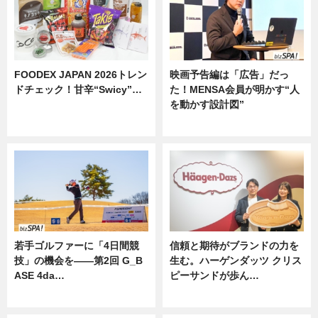
FOODEX JAPAN 2026トレン
映画予告編は「広告」だっ
ドチェック！甘辛“Swicy”…
た！MENSA会員が明かす“人
を動かす設計図”
ニュース
ニュース
若手ゴルファーに「4日間競
信頼と期待がブランドの力を
技」の機会を——第2回 G_B
生む。ハーゲンダッツ クリス
ASE 4da…
ピーサンドが歩ん…
ニュース
ニュース