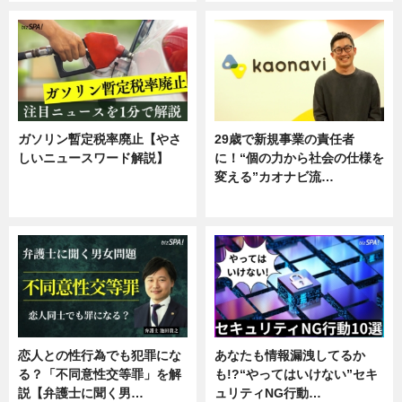
ガソリン暫定税率廃止【やさ
29歳で新規事業の責任者
しいニュースワード解説】
に！“個の力から社会の仕様を
変える”カオナビ流…
ニュース
企業インタビュー
恋人との性行為でも犯罪にな
あなたも情報漏洩してるか
る？「不同意性交等罪」を解
も!?“やってはいけない”セキ
説【弁護士に聞く男…
ュリティNG行動…