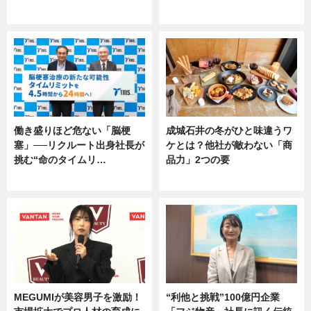
専門家インタビュー
専門家インタビュー
働き盛りほど危ない「脳梗
成城石井の冬がひと味違うワ
塞」──リクルート出身社長が
ケとは？他社が敵わない「商
挑む“命のタイムリ…
品力」2つの要
企業インタビュー
グルメ
MEGUMIが美容男子を激励！
“利他と挑戦”100億円企業