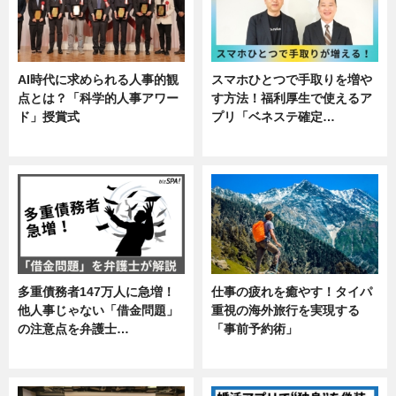
AI時代に求められる人事的観
スマホひとつで手取りを増や
点とは？「科学的人事アワー
す方法！福利厚生で使えるア
ド」授賞式
プリ「ベネステ確定…
ニュース
企業インタビュー
多重債務者147万人に急増！
仕事の疲れを癒やす！タイパ
他人事じゃない「借金問題」
重視の海外旅行を実現する
の注意点を弁護士…
「事前予約術」
専門家インタビュー
暮らし