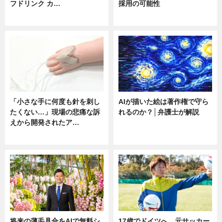
フドリンク カ…
採用の可能性
ニュース
ニュース
「小さな手に何度も針を刺し
AIが描いた絵は著作権で守ら
たくない…」現場の悲痛な訴
れるのか？│弁護士が解説
えから開発されたア…
ニュース
ニュース
将来の薄毛具合をAIで無料シ
17歳でドイツへ。元サッカー