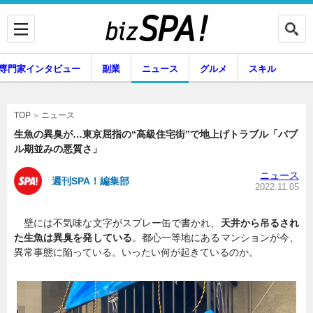
専門家インタビュー
副業
ニュース
グルメ
スキル
ニュース
TOP
生魚の異臭が…東京屈指の“高級住宅街”で地上げトラブル「バブ
ル期並みの悪質さ」
企業インタビュー
専門家インタビュー
ニュース
週刊SPA！編集部
2022.11.05
壁には不気味な文字がスプレー缶で書かれ、
天井から吊るされ
副業
ニュース
た生魚は異臭を発している
。都心一等地にあるマンションが今、
異常事態に陥っている。いったい何が起きているのか。
グルメ
スキル