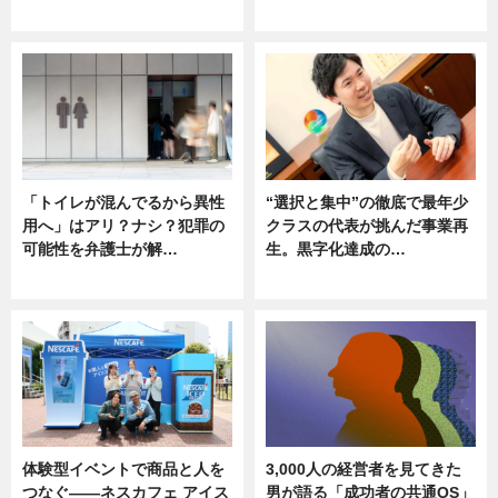
ニュース
ニュース
「トイレが混んでるから異性
“選択と集中”の徹底で最年少
用へ」はアリ？ナシ？犯罪の
クラスの代表が挑んだ事業再
可能性を弁護士が解…
生。黒字化達成の…
ニュース, 専門家インタビュー
ニュース
体験型イベントで商品と人を
3,000人の経営者を見てきた
つなぐ――ネスカフェ アイス
男が語る「成功者の共通OS」