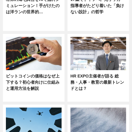
ミュレーション！手がけたの
指導者がたどり着いた「負け
は洋ランの世界的…
ない設計」の哲学
ニュース
ニュース
sponsored by 河野メリクロン
ビットコインの価格はなぜ上
HR EXPO主催者が語る 総
下する？初心者向けに仕組み
務・人事・教育の最新トレン
と運用方法を解説
ドとは？
ニュース
ニュース