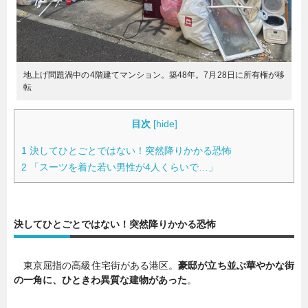
地上げ問題渦中の4階建てマンション。築48年。7月28日に所有権が移
転
目次
[
hide
]
1
決してひとごとではない！突然降りかかる恐怖
2
「スーツを着た若い男性が4人くらいで…」
決してひとごとではない！突然降りかかる恐怖
東京屈指の高級住宅街がある港区。
豪邸が立ち並ぶ華やかな街
の一角に、ひときわ異質な建物があった
。