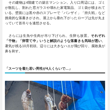
その建物は4階建ての築古マンション。入り口周辺には、ゴミ
が散乱し、割れた窓ガラスや壊れた家電製品、ゴミ袋が積まれて
いる。壁面には黒や赤のスプレーで「バンザイ」「持久戦」など
挑発的な落書きがされ、屋上から垂れ下がったロープは先が丸ま
っていて首吊りを連想させる。
さらには生魚や生肉が吊り下げられ、生卵も放置。
それぞれ
「干物」「卵育て中」いうと解説のような落書きも気味が悪い
。
暑気が残る10月初頭。辺りには大きなハエが飛び回り、腐敗臭が
鼻を刺す。
「スーツを着た若い男性が4人くらいで…」