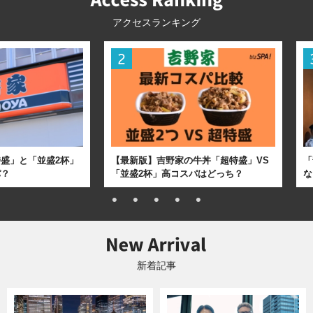
アクセスランキング
盛」と「並盛2杯」
【最新版】吉野家の牛丼「超特盛」VS
「
パ？
「並盛2杯」高コスパはどっち？
な
新着記事