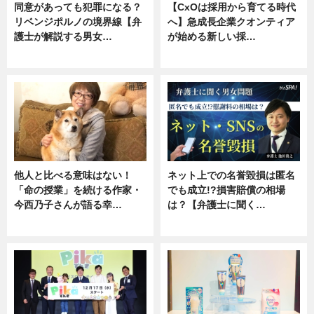
同意があっても犯罪になる？
【CxOは採用から育てる時代
リベンジポルノの境界線【弁
へ】急成長企業クオンティア
護士が解説する男女…
が始める新しい採…
専門家インタビュー
ニュース
他人と比べる意味はない！
ネット上での名誉毀損は匿名
「命の授業」を続ける作家・
でも成立!?損害賠償の相場
今西乃子さんが語る幸…
は？【弁護士に聞く…
専門家インタビュー
専門家インタビュー