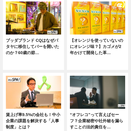
ブッダブランド CQはなぜパ
【オレンジを使っていないの
タヤに移住してバーを開いた
にオレンジ味？】カゴメが2
のか？60歳の節…
年かけて開発した革…
ニュース
グルメ, ニュース, 企業インタビュ
ー
賃上げ率9.5%の会社も！中小
“オフレコ”って言えばセー
企業の課題を解決する「人事
フ？企業秘密や社外秘を漏ら
制度」とは？
すことの法的責任を…