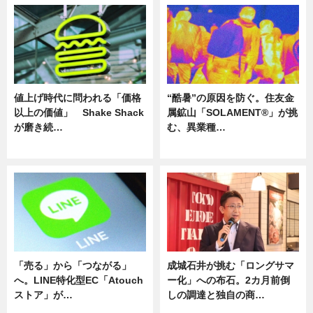
値上げ時代に問われる「価格
“酷暑”の原因を防ぐ。住友金
以上の価値」 Shake Shack
属鉱山「SOLAMENT®」が挑
が磨き続…
む、異業種…
ニュース
ニュース
「売る」から「つながる」
成城石井が挑む「ロングサマ
へ。LINE特化型EC「Atouch
ー化」への布石。2カ月前倒
ストア」が…
しの調達と独自の商…