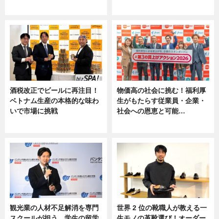
ニュース
ニュース, 専門家インタビュー
酒税改正でビールに再注目！
物価高の社会に挑む！福利厚
ベトナム生産の本格的な味わ
生がもたらす従業員・企業・
いで市場に挑戦
社会への恩恵と可能…
ニュース
ニュース
観光業の人材不足解消を専門
世界 2 位の靴職人が教える一
スクールが担う。学生の留学
生モノの革靴選び！オーダー