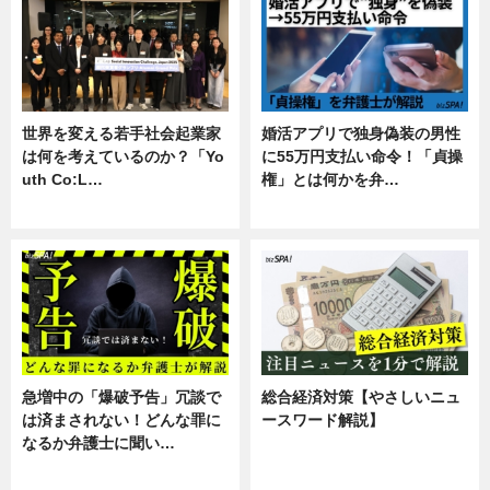
世界を変える若手社会起業家
婚活アプリで独身偽装の男性
は何を考えているのか？「Yo
に55万円支払い命令！「貞操
uth Co:L…
権」とは何かを弁…
スキル
専門家インタビュー
急増中の「爆破予告」冗談で
総合経済対策【やさしいニュ
は済まされない！どんな罪に
ースワード解説】
なるか弁護士に聞い…
ニュース
専門家インタビュー