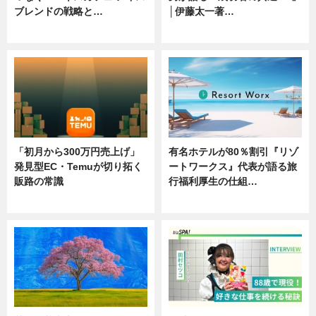
ブレンドの戦略と…
│伊藤太一著…
ニュース
ニュース
「初月から300万円売上げ」
有名ホテルが80％割引『リゾ
発見型EC・Temuが切り拓く
ートワークス』代表が語る旅
販路の常識
行福利厚生の仕組…
ニュース
ニュース