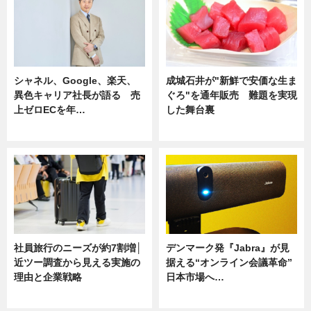
シャネル、Google、楽天、
成城石井が"新鮮で安価な生ま
異色キャリア社長が語る 売
ぐろ"を通年販売 難題を実現
上ゼロECを年…
した舞台裏
ニュース
ニュース
社員旅行のニーズが約7割増│
デンマーク発『Jabra』が見
近ツー調査から見える実施の
据える“オンライン会議革命”
理由と企業戦略
日本市場へ…
ニュース
ニュース