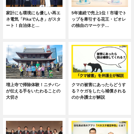
家計にも環境にも優しい再エ
5年連続で売上1位！市場でト
ネ電気「Pikaでんき」がスタ
ップを牽引する花王・ビオレ
ート！自治体と…
の独自のマーケテ…
ニュース
ニュース, 暮らし
増上寺で掃除体験！ニチバン
クマの被害にあったらどうす
が伝える手をいたわることの
る？ケガをしたら補償される
大切さ
のか弁護士が解説
ニュース, 企業インタビュー, 暮ら
専門家インタビュー
し