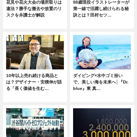
花見や花火大会の場所取りは
88歳現役イラストレーターが
違法？勝手な撤去や放置のリ
第一線で活躍し続けられる秘
スクを弁護士が解説
訣とは？田村セツ…
ニュース
専門家インタビュー
10年以上売れ続ける商品と
ダイビング×水中ゴミ拾い
は？デザイナー・安積伸が語
で、美しい海を未来へ│『Dr.
る「長く価値を生む…
blue』東 真…
ニュース
ニュース