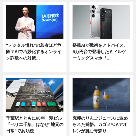
“デジタル慣れ”の若者ほど危
搭載AIが戦術をアドバイス。
険？AIで巧妙化するオンライ
5万円台で登場したミドルゲ
ン詐欺への対策…
ーミングスマホ『…
ニュース
ニュース
千葉駅とともに60年 駅ビル
究極のりんごジュースに込め
『ペリエ千葉』はなぜ"地元の
られた覚悟。カゴメ×JAアオ
日常"であり続…
レンが挑む青森り…