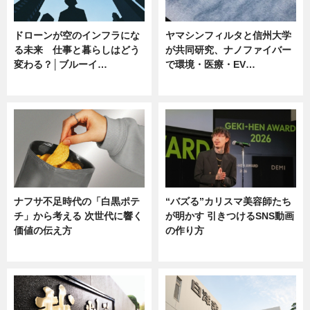
ドローンが空のインフラにな
ヤマシンフィルタと信州大学
る未来 仕事と暮らしはどう
が共同研究、ナノファイバー
変わる？│ブルーイ…
で環境・医療・EV…
ニュース
ニュース
ナフサ不足時代の「白黒ポテ
“バズる”カリスマ美容師たち
チ」から考える 次世代に響く
が明かす 引きつけるSNS動画
価値の伝え方
の作り方
ニュース
ニュース