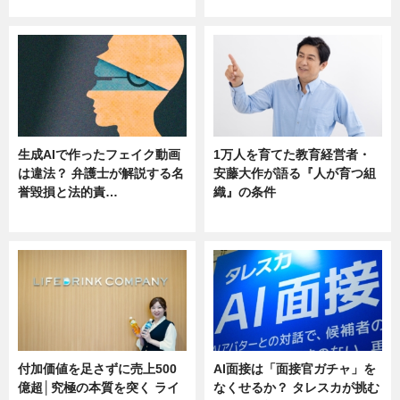
ニュース
ニュース
生成AIで作ったフェイク動画
1万人を育てた教育経営者・
は違法？ 弁護士が解説する名
安藤大作が語る『人が育つ組
誉毀損と法的責…
織』の条件
ニュース
ニュース
付加価値を足さずに売上500
AI面接は「面接官ガチャ」を
億超│究極の本質を突く ライ
なくせるか？ タレスカが挑む