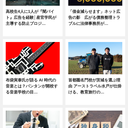
高校生4人に1人が『闇バイ
「借金減らせます」ネット広
ト』広告を経験│産官学民が
告の影 広がる債務整理トラ
主導する防止プロジ…
ブルに法律事務所が…
ニュース
ニュース
布袋寅泰氏が語る AI 時代の
首都圏名門校が茨城を選ぶ理
音楽とは？バンタンが開校す
由 アーストラベル水戸が仕掛
る音楽学校の目…
ける、教育旅行の…
ニュース
ニュース