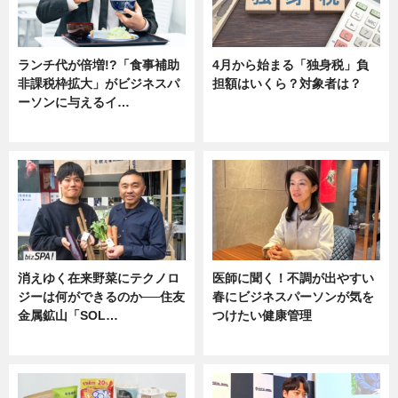
ランチ代が倍増!?「食事補助
4月から始まる「独身税」負
非課税枠拡大」がビジネスパ
担額はいくら？対象者は？
ーソンに与えるイ…
ニュース
ニュース
消えゆく在来野菜にテクノロ
医師に聞く！不調が出やすい
ジーは何ができるのか──住友
春にビジネスパーソンが気を
金属鉱山「SOL…
つけたい健康管理
ニュース
ニュース