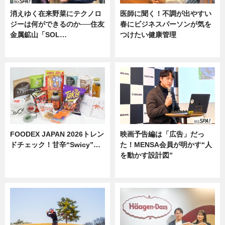
消えゆく在来野菜にテクノロ
医師に聞く！不調が出やすい
ジーは何ができるのか──住友
春にビジネスパーソンが気を
金属鉱山「SOL…
つけたい健康管理
ニュース
ニュース
FOODEX JAPAN 2026トレン
映画予告編は「広告」だっ
ドチェック！甘辛“Swicy”…
た！MENSA会員が明かす“人
を動かす設計図”
ニュース
ニュース