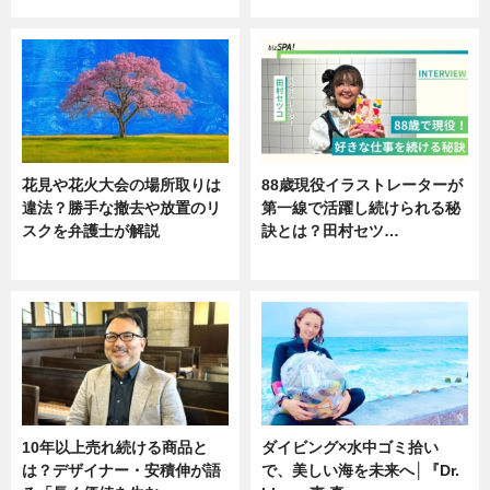
花見や花火大会の場所取りは
88歳現役イラストレーターが
違法？勝手な撤去や放置のリ
第一線で活躍し続けられる秘
スクを弁護士が解説
訣とは？田村セツ…
ニュース
専門家インタビュー
10年以上売れ続ける商品と
ダイビング×水中ゴミ拾い
は？デザイナー・安積伸が語
で、美しい海を未来へ│『Dr.