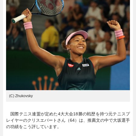
暮らし
エンタメ
連載一覧
(C) Zhukovsky
国際テニス連盟が定めた4大大会18勝の戦歴を持つ元テニスプ
レイヤーのクリスエバートさん（64）は、推薦文の中で大坂選手
の功績をこう評しています。