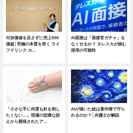
付加価値を足さずに売上500
AI面接は「面接官ガチャ」を
億超│究極の本質を突く ライ
なくせるか？ タレスカが挑む
フドリンク カ…
採用の可能性
ニュース
ニュース
「小さな手に何度も針を刺し
AIが描いた絵は著作権で守ら
たくない…」現場の悲痛な訴
れるのか？│弁護士が解説
えから開発されたア…
ニュース
ニュース