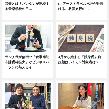
音楽とは？バンタンが開校す
由 アーストラベル水戸が仕掛
る音楽学校の目…
ける、教育旅行の…
ニュース
ニュース
ランチ代が倍増!?「食事補助
4月から始まる「独身税」負
非課税枠拡大」がビジネスパ
担額はいくら？対象者は？
ーソンに与えるイ…
ニュース
ニュース