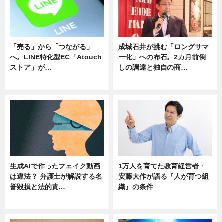
「売る」から「つながる」
成城石井が挑む「ロングサマ
へ。LINE特化型EC「Atouch
ー化」への布石。2カ月前倒
ストア」が…
しの調達と独自の商…
ニュース
ニュース
生成AIで作ったフェイク動画
1万人を育てた教育経営者・
は違法？ 弁護士が解説する名
安藤大作が語る『人が育つ組
誉毀損と法的責…
織』の条件
ニュース
ニュース