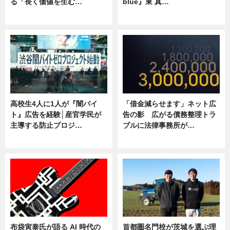
る「長く価値を生む…
blue』東 真…
ニュース
ニュース
高校生4人に1人が『闇バイ
「借金減らせます」ネット広
ト』広告を経験│産官学民が
告の影 広がる債務整理トラ
主導する防止プロジ…
ブルに法律事務所が…
ニュース
ニュース
布袋寅泰氏が語る AI 時代の
首都圏名門校が茨城を選ぶ理