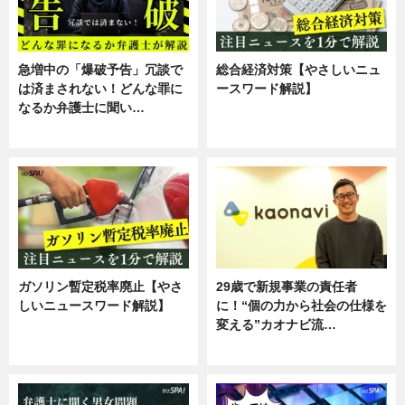
急増中の「爆破予告」冗談で
総合経済対策【やさしいニュ
は済まされない！どんな罪に
ースワード解説】
なるか弁護士に聞い…
ニュース
専門家インタビュー
ガソリン暫定税率廃止【やさ
29歳で新規事業の責任者
しいニュースワード解説】
に！“個の力から社会の仕様を
変える”カオナビ流…
ニュース
企業インタビュー