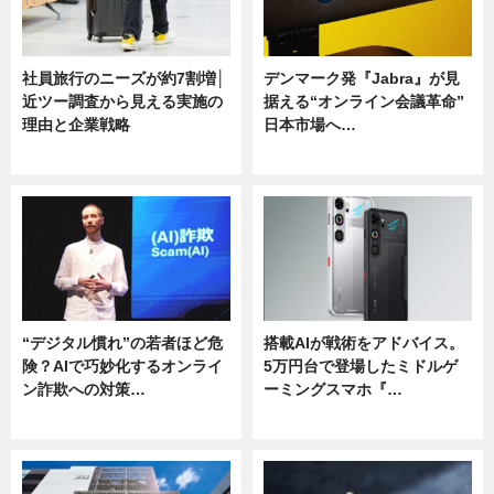
社員旅行のニーズが約7割増│
デンマーク発『Jabra』が見
近ツー調査から見える実施の
据える“オンライン会議革命”
理由と企業戦略
日本市場へ…
ニュース
ニュース
“デジタル慣れ”の若者ほど危
搭載AIが戦術をアドバイス。
険？AIで巧妙化するオンライ
5万円台で登場したミドルゲ
ン詐欺への対策…
ーミングスマホ『…
ニュース
ニュース