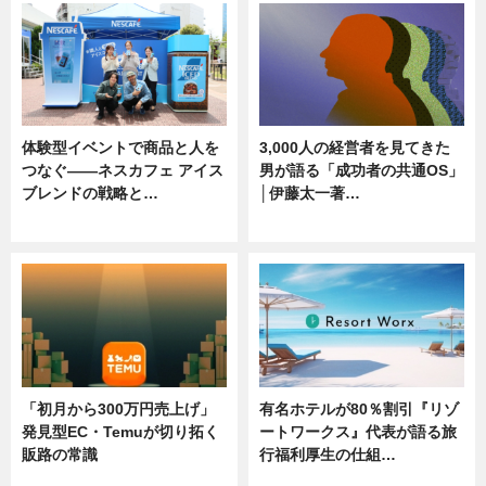
体験型イベントで商品と人を
3,000人の経営者を見てきた
つなぐ――ネスカフェ アイス
男が語る「成功者の共通OS」
ブレンドの戦略と…
│伊藤太一著…
ニュース
ニュース
「初月から300万円売上げ」
有名ホテルが80％割引『リゾ
発見型EC・Temuが切り拓く
ートワークス』代表が語る旅
販路の常識
行福利厚生の仕組…
ニュース
ニュース