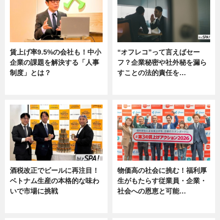
賃上げ率9.5%の会社も！中小
“オフレコ”って言えばセー
企業の課題を解決する「人事
フ？企業秘密や社外秘を漏ら
制度」とは？
すことの法的責任を…
ニュース
ニュース, 専門家インタビュー
酒税改正でビールに再注目！
物価高の社会に挑む！福利厚
ベトナム生産の本格的な味わ
生がもたらす従業員・企業・
いで市場に挑戦
社会への恩恵と可能…
ニュース
ニュース