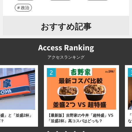
# 政治
おすすめ記事
アクセスランキング
盛」と「並盛2杯」
【最新版】吉野家の牛丼「超特盛」VS
「
パ？
「並盛2杯」高コスパはどっち？
な