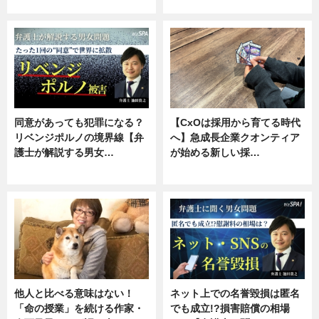
ニュース, 専門家インタビュー
ニュース, 専門家インタビュー
同意があっても犯罪になる？
【CxOは採用から育てる時代
リベンジポルノの境界線【弁
へ】急成長企業クオンティア
護士が解説する男女…
が始める新しい採…
専門家インタビュー
ニュース
他人と比べる意味はない！
ネット上での名誉毀損は匿名
「命の授業」を続ける作家・
でも成立!?損害賠償の相場