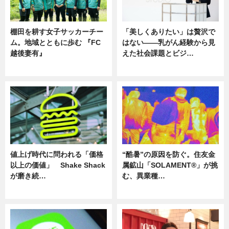
棚田を耕す女子サッカーチー
「美しくありたい」は贅沢で
ム。地域とともに歩む 『FC
はない――乳がん経験から見
越後妻有』
えた社会課題とビジ…
ニュース
ニュース
値上げ時代に問われる「価格
“酷暑”の原因を防ぐ。住友金
以上の価値」 Shake Shack
属鉱山「SOLAMENT®」が挑
が磨き続…
む、異業種…
ニュース
ニュース