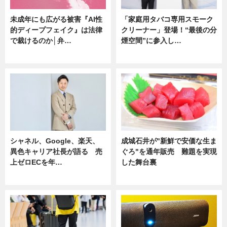
未成年にも広がる被害『AI性
「家庭用タバコ専用スモーク
的ディープフェイク』は法律
クリーナー」登場！“最後の分
で裁けるのか│弁…
煙空間”に参入し…
ニュース
ニュース
シャネル、Google、楽天、
成城石井が"新鮮で安価な生ま
異色キャリア社長が語る 売
ぐろ"を通年販売 難題を実現
上ゼロECを年…
した舞台裏
ニュース
ニュース