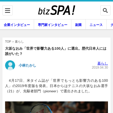
企業インタビュー
専門家インタビュー
副業
ニュース
暮らし
エンタメ
暮らし
TOP
大坂なおみ「世界で影響力ある100人」に選出。歴代日本人には
誰がいた？
企業インタビュー
専門家インタビュー
暮らし
小林たかし
2019.04.30
4月17日、米タイム誌が「世界でもっとも影響力のある100
副業
ニュース
人」の2019年度版を発表。日本からはテニスの大坂なおみ選手
（21）が、先駆者部門（pioneer）で選出されました。
グルメ
スキル