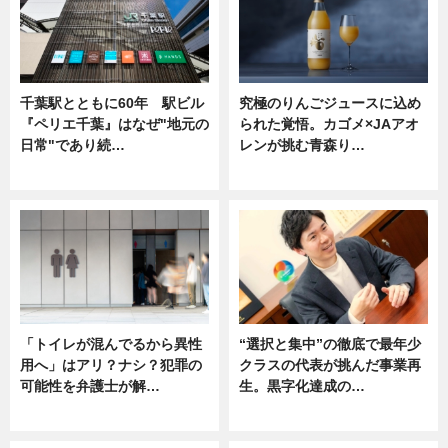
千葉駅とともに60年 駅ビル
究極のりんごジュースに込め
『ペリエ千葉』はなぜ"地元の
られた覚悟。カゴメ×JAアオ
日常"であり続…
レンが挑む青森り…
ニュース
ニュース
「トイレが混んでるから異性
“選択と集中”の徹底で最年少
用へ」はアリ？ナシ？犯罪の
クラスの代表が挑んだ事業再
可能性を弁護士が解…
生。黒字化達成の…
ニュース, 専門家インタビュー
ニュース