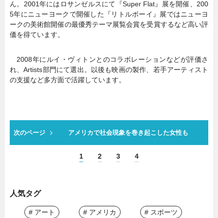
ん。2001年にはロサンゼルスにて『Super Flat』展を開催、200
5年にニューヨークで開催した『リトルボーイ』展ではニューヨ
ークの美術館開催の最優秀テーマ展覧会賞を受賞するなど高い評
価を得ています。
2008年にルイ・ヴィトンとのコラボレーションなどが評価さ
れ、Artists部門にて選出。以後も映画の製作、若手アーティスト
の支援など多方面で活躍しています。
次のページ
アメリカで社会現象を巻き起こした女性も
1
2
3
4
人気タグ
# アート
# アメリカ
# スポーツ