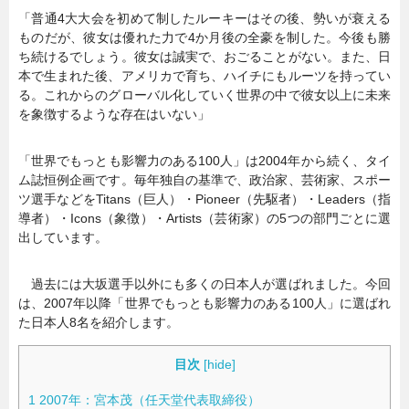
「普通4大大会を初めて制したルーキーはその後、勢いが衰える
ものだが、彼女は優れた力で4か月後の全豪を制した。今後も勝
ち続けるでしょう。彼女は誠実で、おごることがない。また、日
本で生まれた後、アメリカで育ち、ハイチにもルーツを持ってい
る。これからのグローバル化していく世界の中で彼女以上に未来
を象徴するような存在はいない」
「世界でもっとも影響力のある100人」は2004年から続く、タイ
ム誌恒例企画です。毎年独自の基準で、政治家、芸術家、スポー
ツ選手などをTitans（巨人）・Pioneer（先駆者）・Leaders（指
導者）・Icons（象徴）・Artists（芸術家）の5つの部門ごとに選
出しています。
過去には大坂選手以外にも多くの日本人が選ばれました。今回
は、2007年以降「世界でもっとも影響力のある100人」に選ばれ
た日本人8名を紹介します。
目次
[
hide
]
1
2007年：宮本茂（任天堂代表取締役）