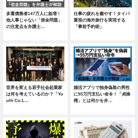
多重債務者147万人に急増！
仕事の疲れを癒やす！タイパ
他人事じゃない「借金問題」
重視の海外旅行を実現する
の注意点を弁護士…
「事前予約術」
専門家インタビュー
暮らし
世界を変える若手社会起業家
婚活アプリで独身偽装の男性
は何を考えているのか？「Yo
に55万円支払い命令！「貞操
uth Co:L…
権」とは何かを弁…
スキル
専門家インタビュー