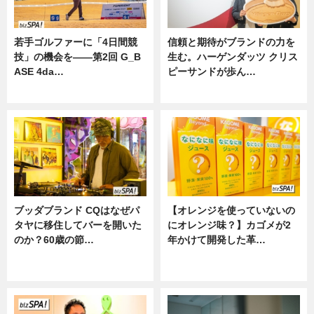
若手ゴルファーに「4日間競
信頼と期待がブランドの力を
技」の機会を——第2回 G_B
生む。ハーゲンダッツ クリス
ASE 4da…
ピーサンドが歩ん…
ニュース
ニュース
ブッダブランド CQはなぜパ
【オレンジを使っていないの
タヤに移住してバーを開いた
にオレンジ味？】カゴメが2
のか？60歳の節…
年かけて開発した革…
ニュース
グルメ, ニュース, 企業インタビュ
ー