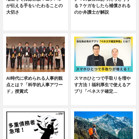
が伝える手をいたわることの
る？ケガをしたら補償される
大切さ
のか弁護士が解説
ニュース, 企業インタビュー, 暮ら
専門家インタビュー
し
AI時代に求められる人事的観
スマホひとつで手取りを増や
点とは？「科学的人事アワー
す方法！福利厚生で使えるア
ド」授賞式
プリ「ベネステ確定…
ニュース
企業インタビュー