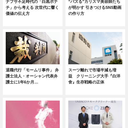
ナフサ不足時代の「白黒ポテ
“バズる”カリスマ美容師たち
チ」から考える 次世代に響く
が明かす 引きつけるSNS動画
価値の伝え方
の作り方
ニュース
ニュース
退職代行「モームリ事件」 弁
スーツ離れで市場半減も増
護士法人・オーシャン代表弁
益 クリーニング大手『白洋
護士に1年6か月…
舍』生存戦略の正体
ニュース
企業インタビュー