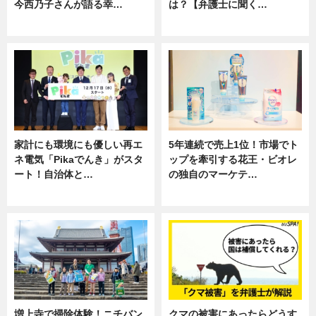
今西乃子さんが語る幸…
は？【弁護士に聞く…
専門家インタビュー
専門家インタビュー
家計にも環境にも優しい再エ
5年連続で売上1位！市場でト
ネ電気「Pikaでんき」がスタ
ップを牽引する花王・ビオレ
ート！自治体と…
の独自のマーケテ…
ニュース
ニュース, 暮らし
増上寺で掃除体験！ニチバン
クマの被害にあったらどうす