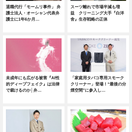
退職代行「モームリ事件」 弁
スーツ離れで市場半減も増
護士法人・オーシャン代表弁
益 クリーニング大手『白洋
護士に1年6か月…
舍』生存戦略の正体
ニュース
企業インタビュー
未成年にも広がる被害『AI性
「家庭用タバコ専用スモーク
的ディープフェイク』は法律
クリーナー」登場！“最後の分
で裁けるのか│弁…
煙空間”に参入し…
ニュース
ニュース