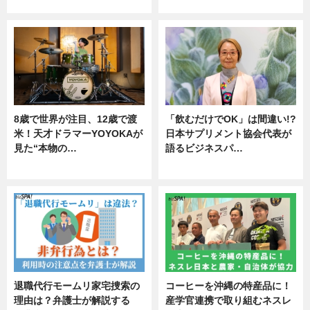
ニュース
ニュース
8歳で世界が注目、12歳で渡
「飲むだけでOK」は間違い!?
米！天才ドラマーYOYOKAが
日本サプリメント協会代表が
見た“本物の…
語るビジネスパ…
エンタメ
ニュース
退職代行モームリ家宅捜索の
コーヒーを沖縄の特産品に！
理由は？弁護士が解説する
産学官連携で取り組むネスレ