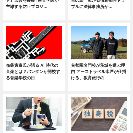
ト』広告を経験│産官学民が
告の影 広がる債務整理トラ
主導する防止プロジ…
ブルに法律事務所が…
ニュース
ニュース
布袋寅泰氏が語る AI 時代の
首都圏名門校が茨城を選ぶ理
音楽とは？バンタンが開校す
由 アーストラベル水戸が仕掛
る音楽学校の目…
ける、教育旅行の…
ニュース
ニュース