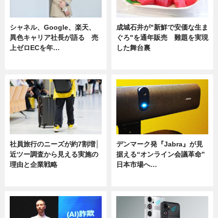
シャネル、Google、楽天、
成城石井が"新鮮で安価な生ま
異色キャリア社長が語る 売
ぐろ"を通年販売 難題を実現
上ゼロECを年…
した舞台裏
ニュース
ニュース
社員旅行のニーズが約7割増│
デンマーク発『Jabra』が見
近ツー調査から見える実施の
据える“オンライン会議革命”
理由と企業戦略
日本市場へ…
ニュース
ニュース