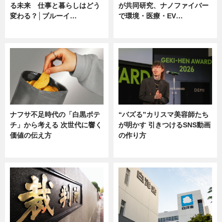
る未来 仕事と暮らしはどう
が共同研究、ナノファイバー
変わる？│ブルーイ…
で環境・医療・EV…
ニュース
ニュース
ナフサ不足時代の「白黒ポテ
“バズる”カリスマ美容師たち
チ」から考える 次世代に響く
が明かす 引きつけるSNS動画
価値の伝え方
の作り方
ニュース
ニュース