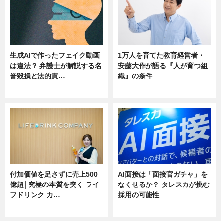
生成AIで作ったフェイク動画
1万人を育てた教育経営者・
は違法？ 弁護士が解説する名
安藤大作が語る『人が育つ組
誉毀損と法的責…
織』の条件
ニュース
ニュース
付加価値を足さずに売上500
AI面接は「面接官ガチャ」を
億超│究極の本質を突く ライ
なくせるか？ タレスカが挑む
フドリンク カ…
採用の可能性
ニュース
ニュース