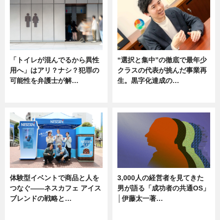
「トイレが混んでるから異性
“選択と集中”の徹底で最年少
用へ」はアリ？ナシ？犯罪の
クラスの代表が挑んだ事業再
可能性を弁護士が解…
生。黒字化達成の…
ニュース, 専門家インタビュー
ニュース
体験型イベントで商品と人を
3,000人の経営者を見てきた
つなぐ――ネスカフェ アイス
男が語る「成功者の共通OS」
ブレンドの戦略と…
│伊藤太一著…
ニュース
ニュース