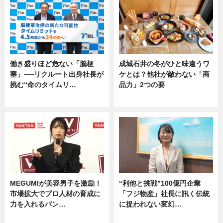
働き盛りほど危ない「脳梗
成城石井の冬がひと味違うワ
塞」──リクルート出身社長が
ケとは？他社が敵わない「商
挑む“命のタイムリ…
品力」2つの要
企業インタビュー
グルメ
MEGUMIが美容男子を激励！
“利他と挑戦”100億円企業
市場拡大でプロ人材の育成に
「フジ物産」社長に訊く伝統
力を入れるバン…
に捉われない変幻…
企業インタビュー
ニュース