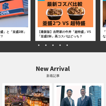
盛」と「並盛2杯」
【最新版】吉野家の牛丼「超特盛」VS
「
パ？
「並盛2杯」高コスパはどっち？
な
新着記事