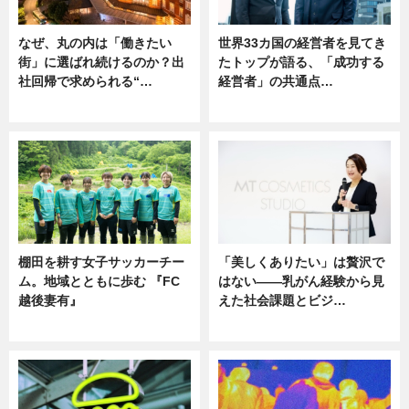
なぜ、丸の内は「働きたい
世界33カ国の経営者を見てき
街」に選ばれ続けるのか？出
たトップが語る、「成功する
社回帰で求められる“…
経営者」の共通点…
ニュース
ニュース
棚田を耕す女子サッカーチー
「美しくありたい」は贅沢で
ム。地域とともに歩む 『FC
はない――乳がん経験から見
越後妻有』
えた社会課題とビジ…
ニュース
ニュース