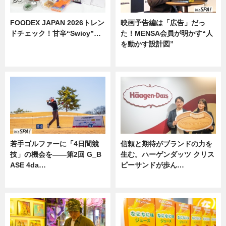
FOODEX JAPAN 2026トレン
映画予告編は「広告」だっ
ドチェック！甘辛“Swicy”…
た！MENSA会員が明かす“人
を動かす設計図”
ニュース
ニュース
若手ゴルファーに「4日間競
信頼と期待がブランドの力を
技」の機会を——第2回 G_B
生む。ハーゲンダッツ クリス
ASE 4da…
ピーサンドが歩ん…
ニュース
ニュース