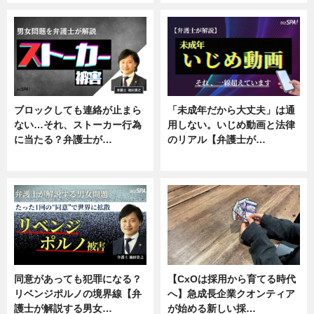
ブロックしても連絡が止まら
「未成年だから大丈夫」は通
ない…それ、ストーカー行為
用しない。いじめ動画と法律
に当たる？弁護士が…
のリアル【弁護士が…
ニュース, 専門家インタビュー
ニュース, 専門家インタビュー
同意があっても犯罪になる？
【CxOは採用から育てる時代
リベンジポルノの境界線【弁
へ】急成長企業クオンティア
護士が解説する男女…
が始める新しい採…