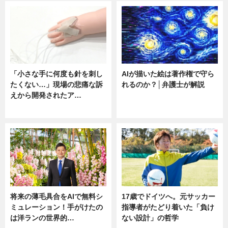
「小さな手に何度も針を刺し
AIが描いた絵は著作権で守ら
たくない…」現場の悲痛な訴
れるのか？│弁護士が解説
えから開発されたア…
ニュース
ニュース
将来の薄毛具合をAIで無料シ
17歳でドイツへ。元サッカー
ミュレーション！手がけたの
指導者がたどり着いた「負け
は洋ランの世界的…
ない設計」の哲学