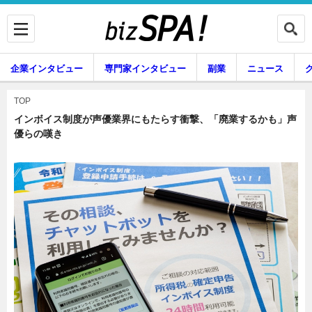
企業インタビュー
専門家インタビュー
副業
ニュース
暮らし
エンタメ
TOP
インボイス制度が声優業界にもたらす衝撃、「廃業するかも」声
優らの嘆き
企業インタビュー
専門家インタビュー
副業
ニュース
グルメ
スキル