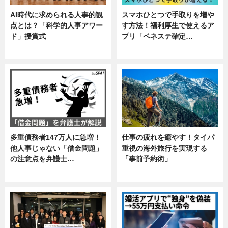
AI時代に求められる人事的観
スマホひとつで手取りを増や
点とは？「科学的人事アワー
す方法！福利厚生で使えるア
ド」授賞式
プリ「ベネステ確定…
ニュース
企業インタビュー
多重債務者147万人に急増！
仕事の疲れを癒やす！タイパ
他人事じゃない「借金問題」
重視の海外旅行を実現する
の注意点を弁護士…
「事前予約術」
専門家インタビュー
暮らし