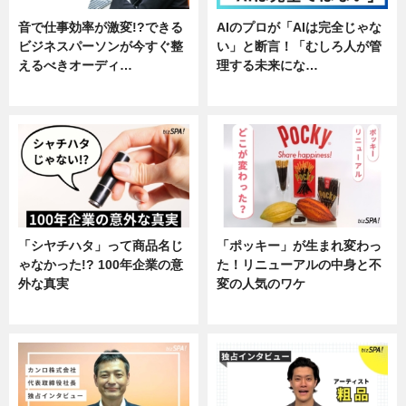
音で仕事効率が激変!?できる
AIのプロが「AIは完全じゃな
ビジネスパーソンが今すぐ整
い」と断言！「むしろ人が管
えるべきオーディ…
理する未来にな…
企業インタビュー
企業インタビュー
「シヤチハタ」って商品名じ
「ポッキー」が生まれ変わっ
ゃなかった!? 100年企業の意
た！リニューアルの中身と不
外な真実
変の人気のワケ
企業インタビュー
グルメ