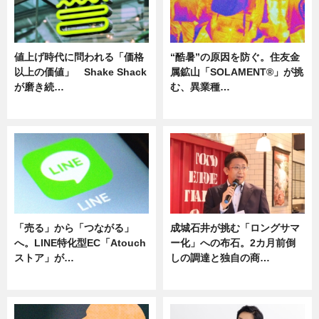
値上げ時代に問われる「価格
“酷暑”の原因を防ぐ。住友金
以上の価値」 Shake Shack
属鉱山「SOLAMENT®」が挑
が磨き続…
む、異業種…
ニュース
ニュース
「売る」から「つながる」
成城石井が挑む「ロングサマ
へ。LINE特化型EC「Atouch
ー化」への布石。2カ月前倒
ストア」が…
しの調達と独自の商…
ニュース
ニュース