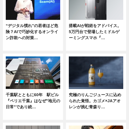
“デジタル慣れ”の若者ほど危
搭載AIが戦術をアドバイス。
険？AIで巧妙化するオンライ
5万円台で登場したミドルゲ
ン詐欺への対策…
ーミングスマホ『…
ニュース
ニュース
千葉駅とともに60年 駅ビル
究極のりんごジュースに込め
『ペリエ千葉』はなぜ"地元の
られた覚悟。カゴメ×JAアオ
日常"であり続…
レンが挑む青森り…
ニュース
ニュース