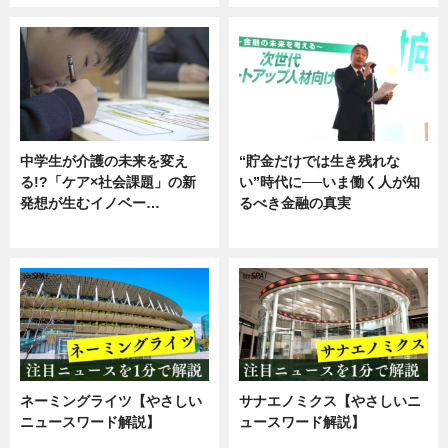
中学生が介護の未来を変え
“貯金だけでは生き残れな
る!?「ケア×社会課題」の新
い”時代に──いま働く人が知
発想が生むイノベー…
るべき金融の真実
ニュース
企業インタビュー
ネーミングライツ【やさしい
サナエノミクス【やさしいニ
ニュースワード解説】
ュースワード解説】