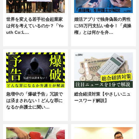
世界を変える若手社会起業家
婚活アプリで独身偽装の男性
は何を考えているのか？「Yo
に55万円支払い命令！「貞操
uth Co:L…
権」とは何かを弁…
スキル
専門家インタビュー
急増中の「爆破予告」冗談で
総合経済対策【やさしいニュ
は済まされない！どんな罪に
ースワード解説】
なるか弁護士に聞い…
ニュース
専門家インタビュー