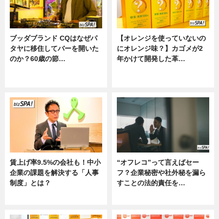
ブッダブランド CQはなぜパ
【オレンジを使っていないの
タヤに移住してバーを開いた
にオレンジ味？】カゴメが2
のか？60歳の節…
年かけて開発した革…
ニュース
グルメ, ニュース, 企業インタビュ
ー
賃上げ率9.5%の会社も！中小
“オフレコ”って言えばセー
企業の課題を解決する「人事
フ？企業秘密や社外秘を漏ら
制度」とは？
すことの法的責任を…
ニュース
ニュース, 専門家インタビュー