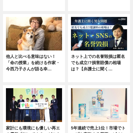
専門家インタビュー
ニュース
他人と比べる意味はない！
ネット上での名誉毀損は匿名
「命の授業」を続ける作家・
でも成立!?損害賠償の相場
今西乃子さんが語る幸…
は？【弁護士に聞く…
専門家インタビュー
専門家インタビュー
家計にも環境にも優しい再エ
5年連続で売上1位！市場でト