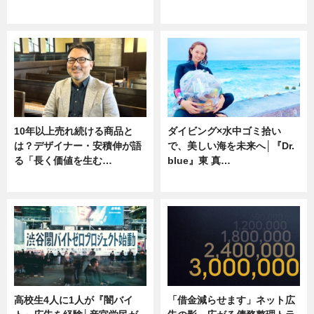
ニュース
専門家インタビュー
10年以上売れ続ける商品と
ダイビング×水中ゴミ拾い
は？デザイナー・安積伸が語
で、美しい海を未来へ│『Dr.
る「長く価値を生む…
blue』東 真…
ニュース
ニュース
高校生4人に1人が『闇バイ
「借金減らせます」ネット広