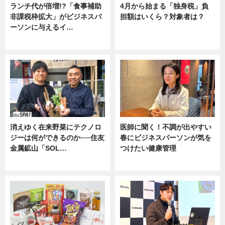
ランチ代が倍増!?「食事補助
4月から始まる「独身税」負
非課税枠拡大」がビジネスパ
担額はいくら？対象者は？
ーソンに与えるイ…
ニュース
ニュース
消えゆく在来野菜にテクノロ
医師に聞く！不調が出やすい
ジーは何ができるのか──住友
春にビジネスパーソンが気を
金属鉱山「SOL…
つけたい健康管理
ニュース
ニュース