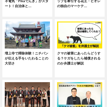
ネ電気「Pikaでんき」がスタ
ップを牽引する花王・ビオレ
ート！自治体と…
の独自のマーケテ…
ニュース
ニュース, 暮らし
増上寺で掃除体験！ニチバン
クマの被害にあったらどうす
が伝える手をいたわることの
る？ケガをしたら補償される
大切さ
のか弁護士が解説
ニュース, 企業インタビュー, 暮ら
専門家インタビュー
し