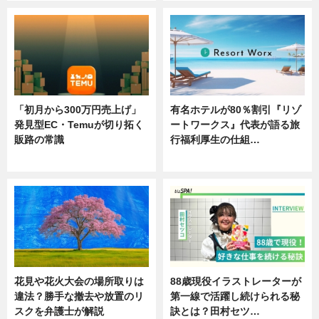
「初月から300万円売上げ」
有名ホテルが80％割引『リゾ
発見型EC・Temuが切り拓く
ートワークス』代表が語る旅
販路の常識
行福利厚生の仕組…
ニュース
ニュース
花見や花火大会の場所取りは
88歳現役イラストレーターが
違法？勝手な撤去や放置のリ
第一線で活躍し続けられる秘
スクを弁護士が解説
訣とは？田村セツ…