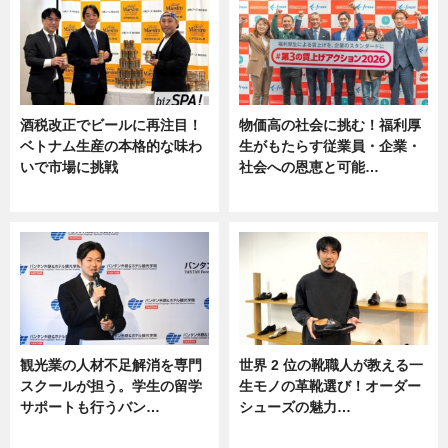
酒税改正でビールに再注目！
物価高の社会に挑む！福利厚
ベトナム生産の本格的な味わ
生がもたらす従業員・企業・
いで市場に挑戦
社会への恩恵と可能…
ニュース
ニュース
観光業の人材不足解消を専門
世界 2 位の靴職人が教える一
スクールが担う。学生の留学
生モノの革靴選び！オーダー
サポートも行うバン…
シューズの魅力…
ニュース, 企業インタビュー
ニュース, 専門家インタビュー