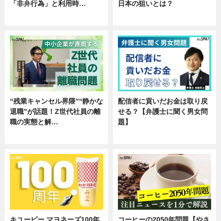
「非弁行為」と利用時…
日本の狙いとは？
専門家インタビュー
企業インタビュー
“残業キャンセル界隈”“静かな
配信者に貢いだお金は取り戻
退職”が話題！Z世代社員の離
せる？【弁護士に聞く男女問
職の実態と解…
題】
企業インタビュー
専門家インタビュー
キユーピー マヨネーズ100年
コーヒーの2050年問題【やさ