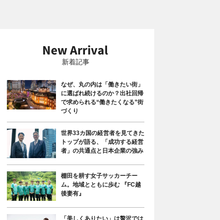
新着記事
なぜ、丸の内は「働きたい街」
に選ばれ続けるのか？出社回帰
で求められる“働きたくなる”街
づくり
世界33カ国の経営者を見てきた
トップが語る、「成功する経営
者」の共通点と日本企業の強み
棚田を耕す女子サッカーチー
ム。地域とともに歩む 『FC越
後妻有』
「美しくありたい」は贅沢では