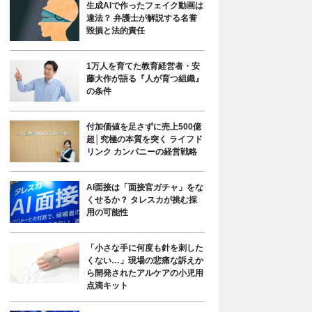
生成AIで作ったフェイク動画は
違法？ 弁護士が解説する名誉
毀損と法的責任
1万人を育てた教育経営者・安
藤大作が語る『人が育つ組織』
の条件
付加価値を足さずに売上500億
超│究極の本質を突く ライフド
リンク カンパニーの経営戦略
AI面接は「面接官ガチャ」をな
くせるか？ タレスカが挑む採
用の可能性
「小さな手に何度も針を刺した
くない…」現場の悲痛な訴えか
ら開発されたアルケアの小児用
点滴キット