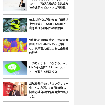
ない――乳がん経験から見えた
社会課題とビジネスの可能性
値上げ時代に問われる「価格以
上の価値」 Shake Shackが
磨き続ける独自の体験価値
“酷暑”の原因を防ぐ。住友金属
鉱山「SOLAMENT®」が挑
む、異業種共創による社会課題
の解決
「売る」から「つながる」へ。
LINE特化型EC「Atouchスト
ア」が変える顧客接点
成城石井が挑む「ロングサマー
化」への布石。2カ月前倒しの
調達と独自の商品開発力の裏側
とは