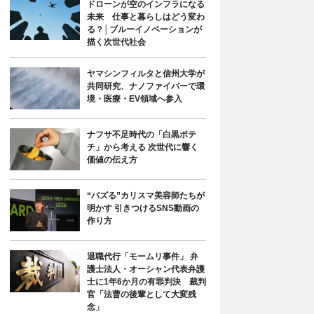
ドローンが空のインフラになる
未来 仕事と暮らしはどう変わ
る？│ブルーイノベーションが
描く次世代社会
ヤマシンフィルタと信州大学が
共同研究、ナノファイバーで環
境・医療・EV領域へ参入
ナフサ不足時代の「白黒ポテ
チ」から考える 次世代に響く
価値の伝え方
“バズる”カリスマ美容師たちが
明かす 引きつけるSNS動画の
作り方
退職代行「モームリ事件」 弁
護士法人・オーシャン代表弁護
士に1年6か月の有罪判決 裁判
官「法曹の後輩として大変残
念」