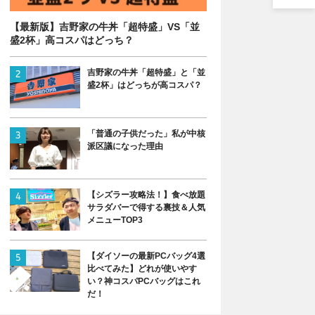
【最新版】吉野家の牛丼「超特盛」VS「並
盛2杯」高コスパはどっち？
吉野家の牛丼「超特盛」と「並
盛2杯」はどっちが高コスパ？
「普通の子供だった」私が中核
派区議になった理由
【シズラー攻略法！】食べ放題
サラダバーで得する裏技＆人気
メニューTOP3
【ダイソーの最新PCバッグ4選
比べてみた】どれが使いやす
い？神コスパPCバッグはこれ
だ！