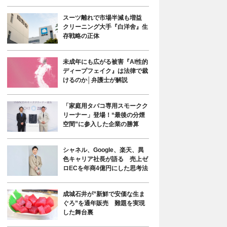
スーツ離れで市場半減も増益
クリーニング大手『白洋舍』生
存戦略の正体
未成年にも広がる被害『AI性的
ディープフェイク』は法律で裁
けるのか│弁護士が解説
「家庭用タバコ専用スモークク
リーナー」登場！“最後の分煙
空間”に参入した企業の勝算
シャネル、Google、楽天、異
色キャリア社長が語る 売上ゼ
ロECを年商4億円にした思考法
成城石井が”新鮮で安価な生ま
ぐろ”を通年販売 難題を実現
した舞台裏