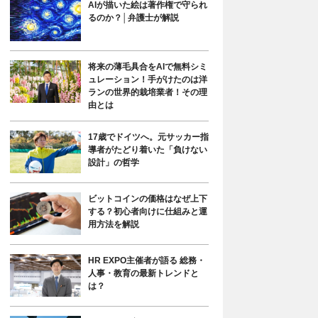
AIが描いた絵は著作権で守られ
るのか？│弁護士が解説
将来の薄毛具合をAIで無料シミ
ュレーション！手がけたのは洋
ランの世界的栽培業者！その理
由とは
17歳でドイツへ。元サッカー指
導者がたどり着いた「負けない
設計」の哲学
ビットコインの価格はなぜ上下
する？初心者向けに仕組みと運
用方法を解説
HR EXPO主催者が語る 総務・
人事・教育の最新トレンドと
は？