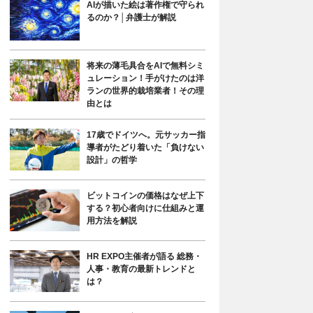
AIが描いた絵は著作権で守られ
るのか？│弁護士が解説
将来の薄毛具合をAIで無料シミ
ュレーション！手がけたのは洋
ランの世界的栽培業者！その理
由とは
17歳でドイツへ。元サッカー指
導者がたどり着いた「負けない
設計」の哲学
ビットコインの価格はなぜ上下
する？初心者向けに仕組みと運
用方法を解説
HR EXPO主催者が語る 総務・
人事・教育の最新トレンドと
は？