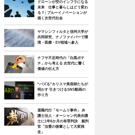
ドローンが空のインフラになる
未来 仕事と暮らしはどう変わ
る？│ブルーイノベーションが
描く次世代社会
ヤマシンフィルタと信州大学が
共同研究、ナノファイバーで環
境・医療・EV領域へ参入
ナフサ不足時代の「白黒ポテ
チ」から考える 次世代に響く
価値の伝え方
“バズる”カリスマ美容師たちが
明かす 引きつけるSNS動画の
作り方
退職代行「モームリ事件」 弁
護士法人・オーシャン代表弁護
士に1年6か月の有罪判決 裁判
官「法曹の後輩として大変残
念」