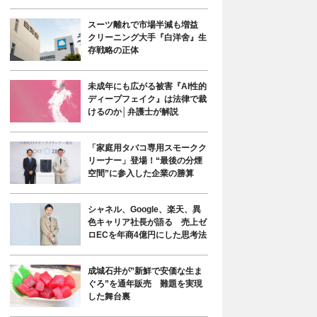
スーツ離れで市場半減も増益
クリーニング大手『白洋舍』生
存戦略の正体
未成年にも広がる被害『AI性的
ディープフェイク』は法律で裁
けるのか│弁護士が解説
「家庭用タバコ専用スモークク
リーナー」登場！“最後の分煙
空間”に参入した企業の勝算
シャネル、Google、楽天、異
色キャリア社長が語る 売上ゼ
ロECを年商4億円にした思考法
成城石井が”新鮮で安価な生ま
ぐろ”を通年販売 難題を実現
した舞台裏