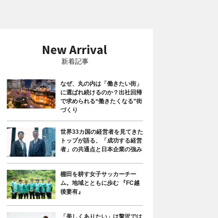
新着記事
なぜ、丸の内は「働きたい街」
に選ばれ続けるのか？出社回帰
で求められる“働きたくなる”街
づくり
世界33カ国の経営者を見てきた
トップが語る、「成功する経営
者」の共通点と日本企業の強み
棚田を耕す女子サッカーチー
ム。地域とともに歩む 『FC越
後妻有』
「美しくありたい」は贅沢では