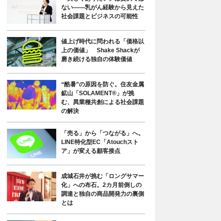
ない――乳がん経験から見えた
社会課題とビジネスの可能性
値上げ時代に問われる「価格以
上の価値」 Shake Shackが
磨き続ける独自の体験価値
“酷暑”の原因を防ぐ。住友金属
鉱山「SOLAMENT®」が挑
む、異業種共創による社会課題
の解決
「売る」から「つながる」へ。
LINE特化型EC「Atouchスト
ア」が変える顧客接点
成城石井が挑む「ロングサマー
化」への布石。2カ月前倒しの
調達と独自の商品開発力の裏側
とは