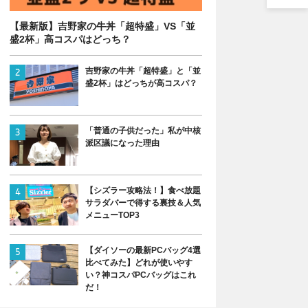
【最新版】吉野家の牛丼「超特盛」VS「並
盛2杯」高コスパはどっち？
吉野家の牛丼「超特盛」と「並
盛2杯」はどっちが高コスパ？
「普通の子供だった」私が中核
派区議になった理由
【シズラー攻略法！】食べ放題
サラダバーで得する裏技＆人気
メニューTOP3
【ダイソーの最新PCバッグ4選
比べてみた】どれが使いやす
い？神コスパPCバッグはこれ
だ！