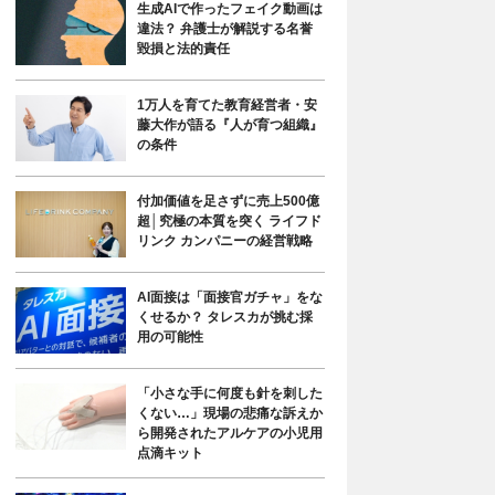
生成AIで作ったフェイク動画は
違法？ 弁護士が解説する名誉
毀損と法的責任
1万人を育てた教育経営者・安
藤大作が語る『人が育つ組織』
の条件
付加価値を足さずに売上500億
超│究極の本質を突く ライフド
リンク カンパニーの経営戦略
AI面接は「面接官ガチャ」をな
くせるか？ タレスカが挑む採
用の可能性
「小さな手に何度も針を刺した
くない…」現場の悲痛な訴えか
ら開発されたアルケアの小児用
点滴キット