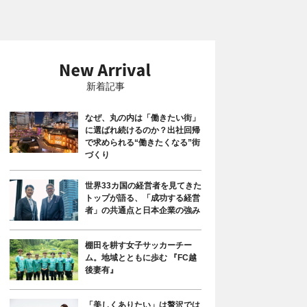
新着記事
なぜ、丸の内は「働きたい街」
に選ばれ続けるのか？出社回帰
で求められる“働きたくなる”街
づくり
世界33カ国の経営者を見てきた
トップが語る、「成功する経営
者」の共通点と日本企業の強み
棚田を耕す女子サッカーチー
ム。地域とともに歩む 『FC越
後妻有』
「美しくありたい」は贅沢では