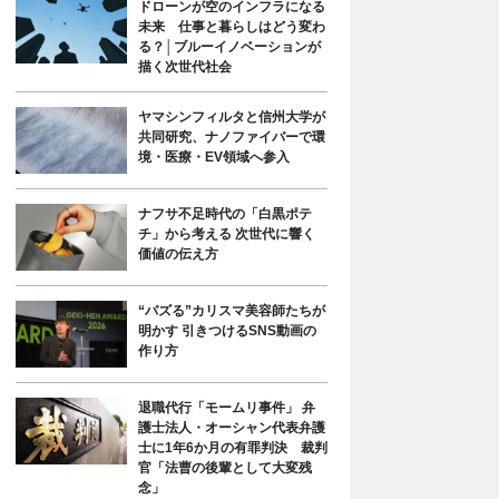
ドローンが空のインフラになる
未来 仕事と暮らしはどう変わ
る？│ブルーイノベーションが
描く次世代社会
ヤマシンフィルタと信州大学が
共同研究、ナノファイバーで環
境・医療・EV領域へ参入
ナフサ不足時代の「白黒ポテ
チ」から考える 次世代に響く
価値の伝え方
“バズる”カリスマ美容師たちが
明かす 引きつけるSNS動画の
作り方
退職代行「モームリ事件」 弁
護士法人・オーシャン代表弁護
士に1年6か月の有罪判決 裁判
官「法曹の後輩として大変残
念」