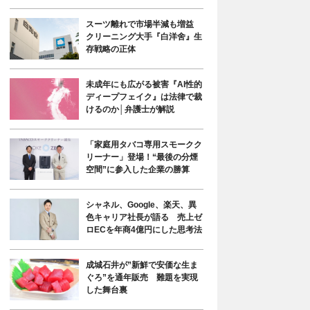
スーツ離れで市場半減も増益
クリーニング大手『白洋舍』生
存戦略の正体
未成年にも広がる被害『AI性的
ディープフェイク』は法律で裁
けるのか│弁護士が解説
「家庭用タバコ専用スモークク
リーナー」登場！“最後の分煙
空間”に参入した企業の勝算
シャネル、Google、楽天、異
色キャリア社長が語る 売上ゼ
ロECを年商4億円にした思考法
成城石井が”新鮮で安価な生ま
ぐろ”を通年販売 難題を実現
した舞台裏