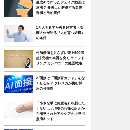
生成AIで作ったフェイク動画は
違法？ 弁護士が解説する名誉
毀損と法的責任
1万人を育てた教育経営者・安
藤大作が語る『人が育つ組織』
の条件
付加価値を足さずに売上500億
超│究極の本質を突く ライフド
リンク カンパニーの経営戦略
AI面接は「面接官ガチャ」をな
くせるか？ タレスカが挑む採
用の可能性
「小さな手に何度も針を刺した
くない…」現場の悲痛な訴えか
ら開発されたアルケアの小児用
点滴キット