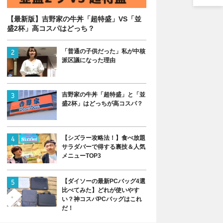
【最新版】吉野家の牛丼「超特盛」VS「並
盛2杯」高コスパはどっち？
「普通の子供だった」私が中核
派区議になった理由
吉野家の牛丼「超特盛」と「並
盛2杯」はどっちが高コスパ？
【シズラー攻略法！】食べ放題
サラダバーで得する裏技＆人気
メニューTOP3
【ダイソーの最新PCバッグ4選
比べてみた】どれが使いやす
い？神コスパPCバッグはこれ
だ！