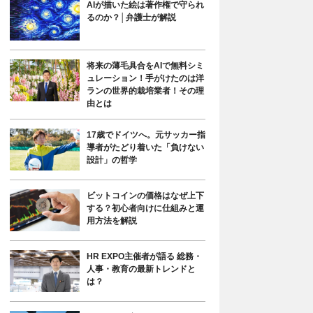
AIが描いた絵は著作権で守られ
るのか？│弁護士が解説
将来の薄毛具合をAIで無料シミ
ュレーション！手がけたのは洋
ランの世界的栽培業者！その理
由とは
17歳でドイツへ。元サッカー指
導者がたどり着いた「負けない
設計」の哲学
ビットコインの価格はなぜ上下
する？初心者向けに仕組みと運
用方法を解説
HR EXPO主催者が語る 総務・
人事・教育の最新トレンドと
は？