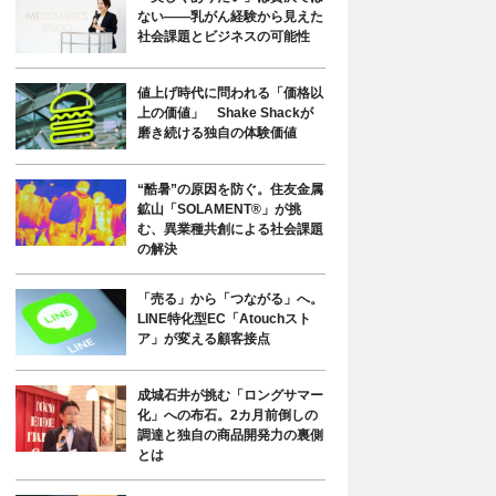
ない――乳がん経験から見えた
社会課題とビジネスの可能性
値上げ時代に問われる「価格以
上の価値」 Shake Shackが
磨き続ける独自の体験価値
“酷暑”の原因を防ぐ。住友金属
鉱山「SOLAMENT®」が挑
む、異業種共創による社会課題
の解決
「売る」から「つながる」へ。
LINE特化型EC「Atouchスト
ア」が変える顧客接点
成城石井が挑む「ロングサマー
化」への布石。2カ月前倒しの
調達と独自の商品開発力の裏側
とは