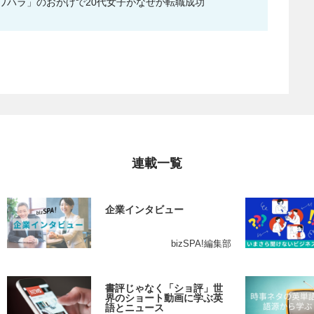
ワハラ」のおかげで20代女子がなぜか転職成功
連載一覧
企業インタビュー
bizSPA!編集部
書評じゃなく「ショ評」世
界のショート動画に学ぶ英
語とニュース