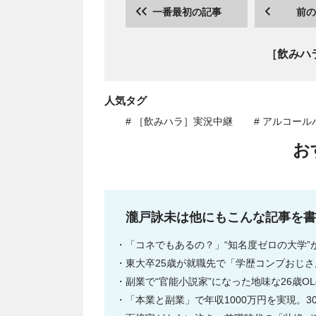
一番最初の記事
前の
［飲みハ
人気タグ
# ［飲みハラ］実況中継
# アルコー
お
瀧戸詠未は他にもこんな記事を書
「コネでもあるの？」“知名度ゼロの大学”
東大卒25歳が就職先で「学歴コンプおじ
副業で“官能小説家”になった地味な26歳
「本業と副業」で年収1000万円を実現。3