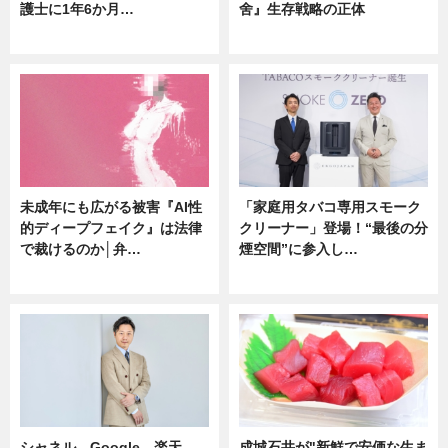
護士に1年6か月…
舍』生存戦略の正体
ニュース
企業インタビュー
未成年にも広がる被害『AI性
「家庭用タバコ専用スモーク
的ディープフェイク』は法律
クリーナー」登場！“最後の分
で裁けるのか│弁…
煙空間”に参入し…
ニュース
ニュース
シャネル、Google、楽天、
成城石井が"新鮮で安価な生ま