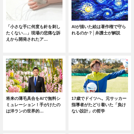
「小さな手に何度も針を刺し
AIが描いた絵は著作権で守ら
たくない…」現場の悲痛な訴
れるのか？│弁護士が解説
えから開発されたア…
ニュース
ニュース
将来の薄毛具合をAIで無料シ
17歳でドイツへ。元サッカー
ミュレーション！手がけたの
指導者がたどり着いた「負け
は洋ランの世界的…
ない設計」の哲学
ニュース
ニュース
sponsored by 河野メリクロン