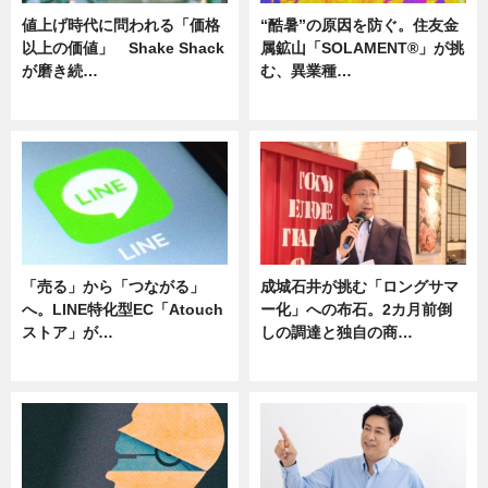
値上げ時代に問われる「価格
“酷暑”の原因を防ぐ。住友金
以上の価値」 Shake Shack
属鉱山「SOLAMENT®」が挑
が磨き続…
む、異業種…
ニュース
ニュース
「売る」から「つながる」
成城石井が挑む「ロングサマ
へ。LINE特化型EC「Atouch
ー化」への布石。2カ月前倒
ストア」が…
しの調達と独自の商…
ニュース
ニュース