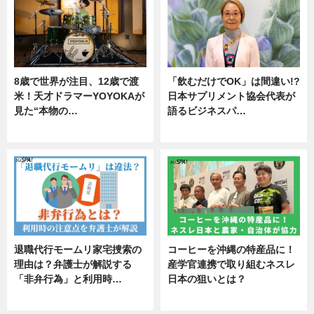
8歳で世界が注目、12歳で渡
「飲むだけでOK」は間違い!?
米！天才ドラマーYOYOKAが
日本サプリメント協会代表が
見た“本物の…
語るビジネスパ…
エンタメ
ニュース
退職代行モームリ家宅捜索の
コーヒーを沖縄の特産品に！
理由は？弁護士が解説する
産学官連携で取り組むネスレ
「非弁行為」と利用時…
日本の狙いとは？
専門家インタビュー
企業インタビュー