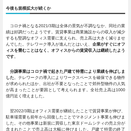
今後も規模拡大が続くか
暮らし
エンタメ
コロナ禍となる2021/3期は全体の景気が不調ななか、同社の業
績は好調だったようです。賃貸事業は商業施設からの収入が減少
連載一覧
するも堅調なオフィス需要に支えられ、売上高は大きく減りませ
んでした。テレワーク導入が進んだとはいえ、
企業がすぐにオフ
ィスを畳むことはなく、オフィスからの賃貸収入は継続したよう
です
。
分譲事業はコロナ禍で起きた戸建て特需により業績を伸ばしま
した
。テレワークの導入によりワークスペースを確保できる物件
が求められたほか、出社が不要となったことで郊外型物件の人気
が高まったことが要因として考えられます。全社売上高は1000
億円近く増えました。
翌2022/3期はオフィス需要が継続したことで賃貸事業が伸び、
駐車場需要も前年から回復したことでマネジメント事業も伸びま
した。その他事業は新規に買収した東京ドームシティの売上分が
含まれたことで売上高は大幅に伸びました。戸建て特需の終了