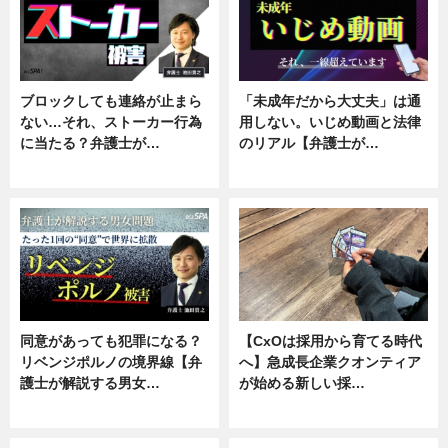
ブロックしても連絡が止まら
「未成年だから大丈夫」は通
ない…それ、ストーカー行為
用しない。いじめ動画と法律
に当たる？弁護士が…
のリアル【弁護士が…
ニュース, 専門家インタビュー
ニュース, 専門家インタビュー
同意があっても犯罪になる？
【CxOは採用から育てる時代
リベンジポルノの境界線【弁
へ】急成長企業クオンティア
護士が解説する男女…
が始める新しい採…
専門家インタビュー
ニュース