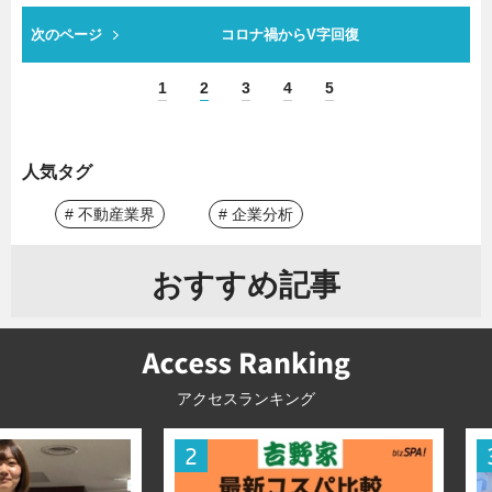
次のページ
コロナ禍からV字回復
1
2
3
4
5
人気タグ
# 不動産業界
# 企業分析
おすすめ記事
アクセスランキング