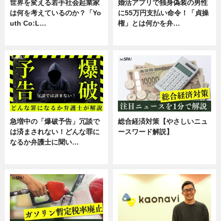
世界を変える若手社会起業家
婚活アプリで独身偽装の男性
は何を考えているのか？「Yo
に55万円支払い命令！「貞操
uth Co:L…
権」とは何かを弁…
スキル
専門家インタビュー
急増中の「爆破予告」冗談で
総合経済対策【やさしいニュ
は済まされない！どんな罪に
ースワード解説】
なるか弁護士に聞い…
ニュース
専門家インタビュー