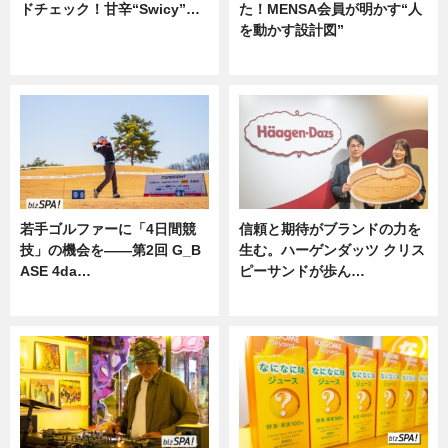
ドチェック！甘辛“Swicy”…
た！MENSA会員が明かす“人
を動かす設計図”
ニュース
ニュース
若手ゴルファーに「4日間競
信頼と期待がブランドの力を
技」の機会を——第2回 G_B
生む。ハーゲンダッツ クリス
ASE 4da…
ピーサンドが歩ん…
ニュース
ニュース