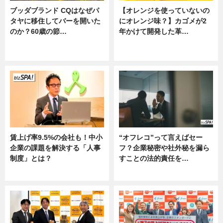
ブッダブランド CQはなぜパ
【オレンジを使っていないの
タヤに移住してバーを開いた
にオレンジ味？】カゴメが2
のか？60歳の節…
年かけて開発した革…
ニュース
グルメ, ニュース, 企業インタビュ
ー
賃上げ率9.5%の会社も！中小
“オフレコ”って言えばセー
企業の課題を解決する「人事
フ？企業秘密や社外秘を漏ら
制度」とは？
すことの法的責任を…
ニュース
ニュース, 専門家インタビュー