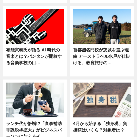
布袋寅泰氏が語る AI 時代の
首都圏名門校が茨城を選ぶ理
音楽とは？バンタンが開校す
由 アーストラベル水戸が仕掛
る音楽学校の目…
ける、教育旅行の…
ニュース
ニュース
ランチ代が倍増!?「食事補助
4月から始まる「独身税」負
非課税枠拡大」がビジネスパ
担額はいくら？対象者は？
ーソンに与えるイ…