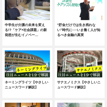
中学生が介護の未来を変え
“貯金だけでは生き残れな
る!?「ケア×社会課題」の新
い”時代に──いま働く人が知
発想が生むイノベー…
るべき金融の真実
ニュース
企業インタビュー
ネーミングライツ【やさしい
サナエノミクス【やさしいニ
ニュースワード解説】
ュースワード解説】
ニュース
ニュース