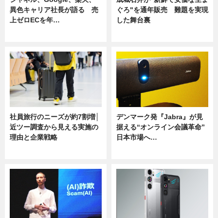
異色キャリア社長が語る 売
ぐろ"を通年販売 難題を実現
上ゼロECを年…
した舞台裏
ニュース
ニュース
社員旅行のニーズが約7割増│
デンマーク発『Jabra』が見
近ツー調査から見える実施の
据える“オンライン会議革命”
理由と企業戦略
日本市場へ…
ニュース
ニュース