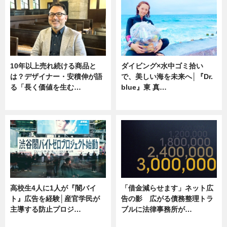
10年以上売れ続ける商品と
ダイビング×水中ゴミ拾い
は？デザイナー・安積伸が語
で、美しい海を未来へ│『Dr.
る「長く価値を生む…
blue』東 真…
ニュース
ニュース
高校生4人に1人が『闇バイ
「借金減らせます」ネット広
ト』広告を経験│産官学民が
告の影 広がる債務整理トラ
主導する防止プロジ…
ブルに法律事務所が…
ニュース
ニュース