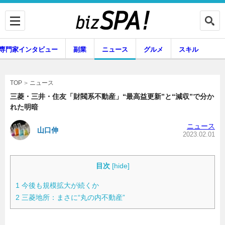
専門家インタビュー
副業
ニュース
グルメ
スキル
ニュース
TOP
三菱・三井・住友「財閥系不動産」“最高益更新”と“減収”で分か
れた明暗
企業インタビュー
専門家インタビュー
ニュース
山口伸
2023.02.01
副業
ニュース
目次
[
hide
]
1
今後も規模拡大が続くか
2
三菱地所：まさに“丸の内不動産”
グルメ
スキル