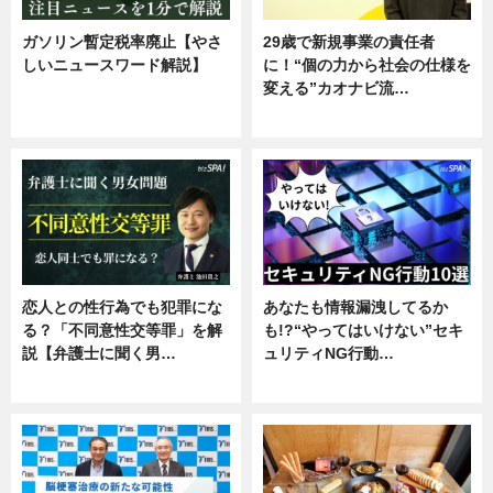
ガソリン暫定税率廃止【やさ
29歳で新規事業の責任者
しいニュースワード解説】
に！“個の力から社会の仕様を
変える”カオナビ流…
ニュース
企業インタビュー
恋人との性行為でも犯罪にな
あなたも情報漏洩してるか
る？「不同意性交等罪」を解
も!?“やってはいけない”セキ
説【弁護士に聞く男…
ュリティNG行動…
専門家インタビュー
専門家インタビュー