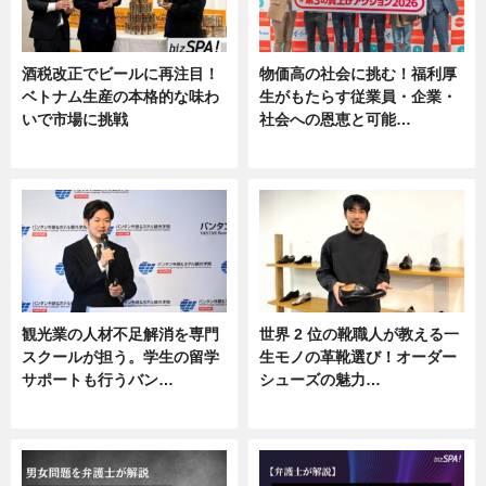
酒税改正でビールに再注目！
物価高の社会に挑む！福利厚
ベトナム生産の本格的な味わ
生がもたらす従業員・企業・
いで市場に挑戦
社会への恩恵と可能…
ニュース
ニュース
観光業の人材不足解消を専門
世界 2 位の靴職人が教える一
スクールが担う。学生の留学
生モノの革靴選び！オーダー
サポートも行うバン…
シューズの魅力…
ニュース, 企業インタビュー
ニュース, 専門家インタビュー