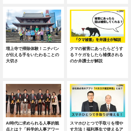
増上寺で掃除体験！ニチバン
クマの被害にあったらどうす
が伝える手をいたわることの
る？ケガをしたら補償される
大切さ
のか弁護士が解説
ニュース, 企業インタビュー, 暮ら
専門家インタビュー
し
AI時代に求められる人事的観
スマホひとつで手取りを増や
点とは？「科学的人事アワー
す方法！福利厚生で使えるア