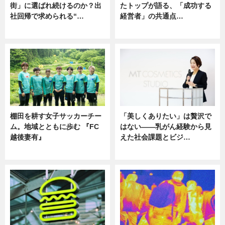
街」に選ばれ続けるのか？出
たトップが語る、「成功する
社回帰で求められる“…
経営者」の共通点…
ニュース
ニュース
棚田を耕す女子サッカーチー
「美しくありたい」は贅沢で
ム。地域とともに歩む 『FC
はない――乳がん経験から見
越後妻有』
えた社会課題とビジ…
ニュース
ニュース