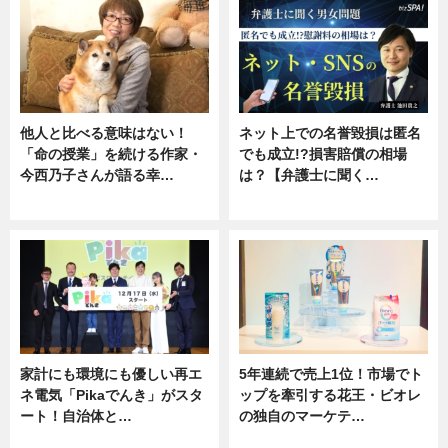
他人と比べる意味はない！
ネット上での名誉毀損は匿名
「命の授業」を続ける作家・
でも成立!?損害賠償の相場
今西乃子さんが語る幸…
は？【弁護士に聞く…
専門家インタビュー
専門家インタビュー
家計にも環境にも優しい再エ
5年連続で売上1位！市場でト
ネ電気「Pikaでんき」がスタ
ップを牽引する花王・ビオレ
ート！自治体と…
の独自のマーケテ…
ニュース
ニュース, 暮らし