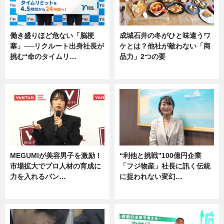
働き盛りほど危ない「脳梗
成城石井の冬がひと味違うワ
塞」──リクルート出身社長が
ケとは？他社が敵わない「商
挑む“命のタイムリ…
品力」2つの要
企業インタビュー
グルメ
MEGUMIが美容男子を激励！
“利他と挑戦”100億円企業
市場拡大でプロ人材の育成に
「フジ物産」社長に訊く伝統
力を入れるバン…
に捉われない変幻…
企業インタビュー
ニュース