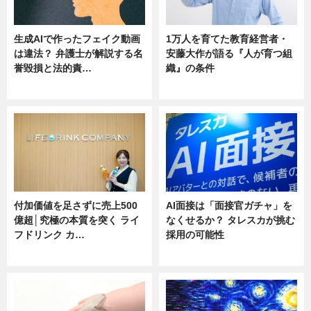
生成AIで作ったフェイク動画
1万人を育てた教育経営者・
は違法？ 弁護士が解説する名
安藤大作が語る『人が育つ組
誉毀損と法的責…
織』の条件
ニュース
ニュース
付加価値を足さずに売上500
AI面接は「面接官ガチャ」を
億超│究極の本質を突く ライ
なくせるか？ タレスカが挑む
フドリンク カ…
採用の可能性
ニュース
ニュース