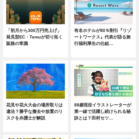
「初月から300万円売上げ」
有名ホテルが80％割引『リゾ
発見型EC・Temuが切り拓く
ートワークス』代表が語る旅
販路の常識
行福利厚生の仕組…
ニュース
ニュース
花見や花火大会の場所取りは
88歳現役イラストレーターが
違法？勝手な撤去や放置のリ
第一線で活躍し続けられる秘
スクを弁護士が解説
訣とは？田村セツ…
ニュース
専門家インタビュー