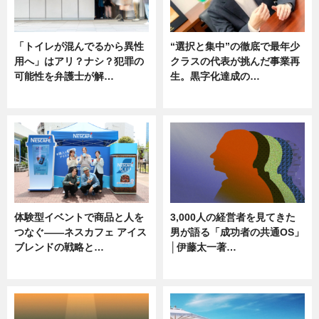
「トイレが混んでるから異性
“選択と集中”の徹底で最年少
用へ」はアリ？ナシ？犯罪の
クラスの代表が挑んだ事業再
可能性を弁護士が解…
生。黒字化達成の…
ニュース, 専門家インタビュー
ニュース
体験型イベントで商品と人を
3,000人の経営者を見てきた
つなぐ――ネスカフェ アイス
男が語る「成功者の共通OS」
ブレンドの戦略と…
│伊藤太一著…
ニュース
ニュース