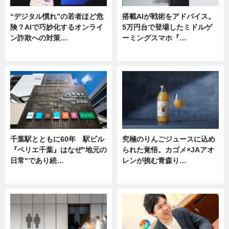
“デジタル慣れ”の若者ほど危
搭載AIが戦術をアドバイス。
険？AIで巧妙化するオンライ
5万円台で登場したミドルゲ
ン詐欺への対策…
ーミングスマホ『…
ニュース
ニュース
千葉駅とともに60年 駅ビル
究極のりんごジュースに込め
『ペリエ千葉』はなぜ"地元の
られた覚悟。カゴメ×JAアオ
日常"であり続…
レンが挑む青森り…
ニュース
ニュース