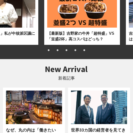
た」私が中核派区議に
【最新版】吉野家の牛丼「超特盛」VS
吉
「並盛2杯」高コスパはどっち？
は
新着記事
なぜ、丸の内は「働きたい
世界33カ国の経営者を見てき