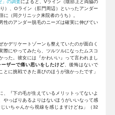
ゼ」の調査
によると、Vライン（陰部上と両脇の
たり）、Oライン（肛門周辺）といったアンダー
.2倍に（同クリニック来院者のうち）。
男性のアンダー脱毛のニーズは確実に伸びてい
ぜかデリケートゾーンも整えていたのが面白く
実際にやってみたら、ツルツルになったムスコ
かった。彼女には『かわいい』って言われまし
レーザーで痛い思いをしたけど
、後悔はないで
ことに挑戦できた喜びのほうが強かったです」
に、『下の毛が生えているメリットってないよ
、やっぱりあるよりはないほうがいいなって感
じいちゃんから視線を感じますけどね」（32