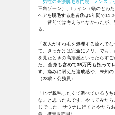
男性の医療脱毛専門院「メンズリ
三角ゾーン）、Iライン（蟻のとわ
ヘアを脱毛する患者数は5年間で11
一昔前では考えられなかったが、
る。
「友人がすね毛を処理する流れでな
て、きっかけは完全にノリ。でも、
を見たときの高揚感といったらすご
た。
全身も含めて35万円も払って
す。痛みに耐えた達成感や、未知の
（28歳・公務員）
「ヒゲ脱毛したくて調べているうち
な』と思ったんです。やってみたら
じでした。サウナに行くとやたらお
歳・携帯販売員）