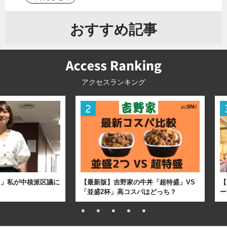
おすすめ記事
アクセスランキング
た」私が中核派区議に
【最新版】吉野家の牛丼「超特盛」VS
【
「並盛2杯」高コスパはどっち？
ー