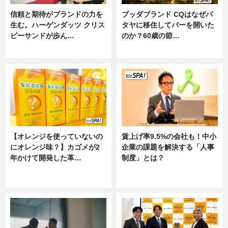
信頼と期待がブランドの力を
ブッダブランド CQはなぜパ
生む。ハーゲンダッツ クリス
タヤに移住してバーを開いた
ピーサンドが歩ん…
のか？60歳の節…
ニュース
ニュース
【オレンジを使っていないの
賃上げ率9.5%の会社も！中小
にオレンジ味？】カゴメが2
企業の課題を解決する「人事
年かけて開発した革…
制度」とは？
グルメ, ニュース, 企業インタビュ
ニュース
ー