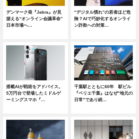
デンマーク発『Jabra』が見
“デジタル慣れ”の若者ほど危
据える“オンライン会議革命”
険？AIで巧妙化するオンライ
日本市場へ…
ン詐欺への対策…
ニュース
ニュース
搭載AIが戦術をアドバイス。
千葉駅とともに60年 駅ビル
5万円台で登場したミドルゲ
『ペリエ千葉』はなぜ"地元の
ーミングスマホ『…
日常"であり続…
ニュース
ニュース