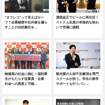
“オフレコ”って言えばセー
酒税改正でビールに再注目！
フ？企業秘密や社外秘を漏ら
ベトナム生産の本格的な味わ
すことの法的責任を…
いで市場に挑戦
ニュース, 専門家インタビュー
ニュース
物価高の社会に挑む！福利厚
観光業の人材不足解消を専門
生がもたらす従業員・企業・
スクールが担う。学生の留学
社会への恩恵と可能…
サポートも行うバン…
ニュース
ニュース, 企業インタビュー