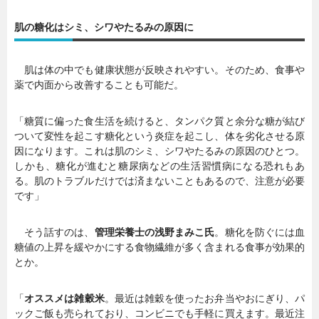
肌の糖化はシミ、シワやたるみの原因に
肌は体の中でも健康状態が反映されやすい。そのため、食事や
薬で内面から改善することも可能だ。
「糖質に偏った食生活を続けると、タンパク質と余分な糖が結び
ついて変性を起こす糖化という炎症を起こし、体を劣化させる原
因になります。これは肌のシミ、シワやたるみの原因のひとつ。
しかも、糖化が進むと糖尿病などの生活習慣病になる恐れもあ
る。肌のトラブルだけでは済まないこともあるので、注意が必要
です」
そう話すのは、
管理栄養士の浅野まみこ氏
。糖化を防ぐには血
糖値の上昇を緩やかにする食物繊維が多く含まれる食事が効果的
とか。
「
オススメは雑穀米
。最近は雑穀を使ったお弁当やおにぎり、パ
ックご飯も売られており、コンビニでも手軽に買えます。最近注