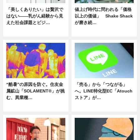
「美しくありたい」は贅沢で
値上げ時代に問われる「価格
はない――乳がん経験から見
以上の価値」 Shake Shack
えた社会課題とビジ…
が磨き続…
ニュース
ニュース
“酷暑”の原因を防ぐ。住友金
「売る」から「つながる」
属鉱山「SOLAMENT®」が挑
へ。LINE特化型EC「Atouch
む、異業種…
ストア」が…
ニュース
ニュース