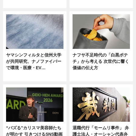
ニュース
ニュース
ヤマシンフィルタと信州大学
ナフサ不足時代の「白黒ポテ
が共同研究、ナノファイバー
チ」から考える 次世代に響く
で環境・医療・EV…
価値の伝え方
ニュース
ニュース
“バズる”カリスマ美容師たち
退職代行「モームリ事件」 弁
が明かす 引きつけるSNS動画
護士法人・オーシャン代表弁