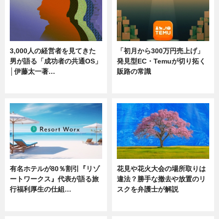
3,000人の経営者を見てきた
「初月から300万円売上げ」
男が語る「成功者の共通OS」
発見型EC・Temuが切り拓く
│伊藤太一著…
販路の常識
ニュース
ニュース
有名ホテルが80％割引『リゾ
花見や花火大会の場所取りは
ートワークス』代表が語る旅
違法？勝手な撤去や放置のリ
行福利厚生の仕組…
スクを弁護士が解説
ニュース
ニュース