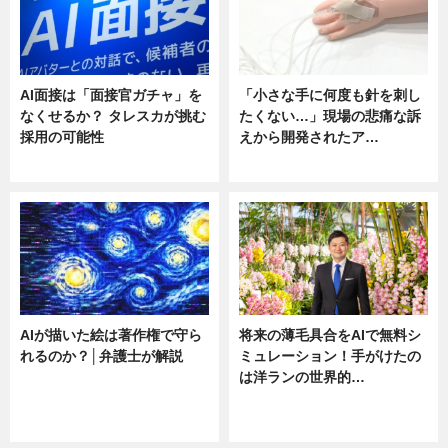
AI面接は「面接官ガチャ」を
「小さな手に何度も針を刺し
なくせるか？ タレスカが挑む
たくない…」現場の悲痛な訴
採用の可能性
えから開発されたア…
ニュース
ニュース
AIが描いた絵は著作権で守ら
将来の薄毛具合をAIで無料シ
れるのか？│弁護士が解説
ミュレーション！手がけたの
は洋ランの世界的…
ニュース
ニュース
sponsored by 河野メリクロン