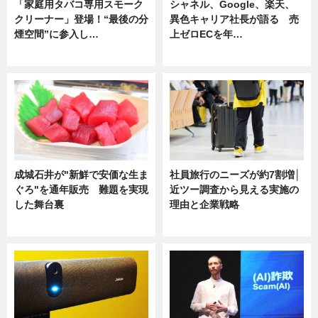
「家庭用タバコ専用スモーク
シャネル、Google、楽天、
クリーナー」登場！“最後の分
異色キャリア社長が語る 売
煙空間”に参入し…
上ゼロECを年…
ニュース
ニュース
成城石井が"新鮮で安価な生ま
社員旅行のニーズが約7割増│
ぐろ"を通年販売 難題を実現
近ツー調査から見える実施の
した舞台裏
理由と企業戦略
ニュース
ニュース