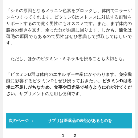
「シミの原因となるメラニン色素をブロックし、体内でコラーゲ
ンをつくってくれます。ビタミンCはストレスに対抗する副腎を
サポートするので働く男性にもオススメです。また、まず体内の
臓器の働きを支え、余った分がお肌に回ります。しかも、酸化は
薄毛の原因でもあるので男性はぜひ意識して摂取してほしいで
す」
ただし、ほかのビタミン・ミネラルを摂ることも大切とも。
「ビタミンB群は体内のエネルギー生産にかかわります。免疫機
能に影響するビタミンDもぜひ摂っておきたい。
ビタミンDは冬
場に不足しがちなため、食事や日光浴で補うように心がけてくだ
さい
。サプリメントの活用も便利です」
次のページ
サプリは医薬品の表記があるものを
1
2