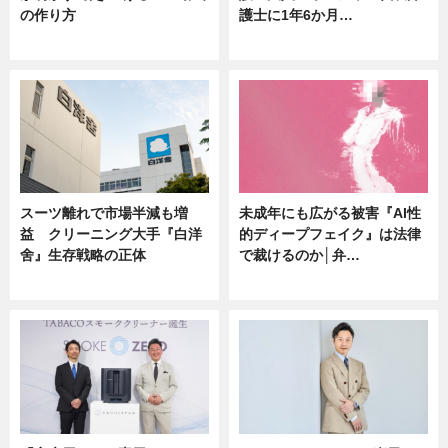
の作り方
護士に1年6か月…
ニュース
ニュース
スーツ離れで市場半減も増
未成年にも広がる被害『AI性
益 クリーニング大手『白洋
的ディープフェイク』は法律
舍』生存戦略の正体
で裁けるのか│弁…
企業インタビュー
ニュース