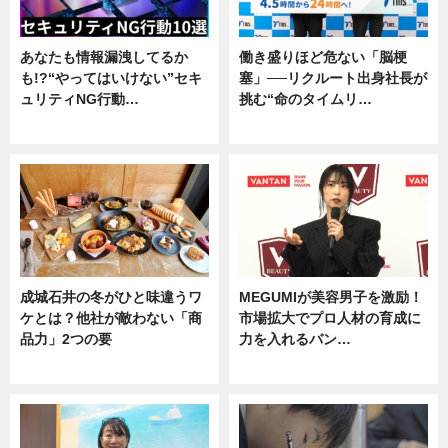
あなたも情報漏洩してるか
働き盛りほど危ない「脳梗
も!?“やってはいけない”セキ
塞」──リクルート出身社長が
ュリティNG行動…
挑む“命のタイムリ…
専門家インタビュー
企業インタビュー
成城石井の冬がひと味違うワ
MEGUMIが美容男子を激励！
ケとは？他社が敵わない「商
市場拡大でプロ人材の育成に
品力」2つの要
力を入れるバン…
グルメ
企業インタビュー