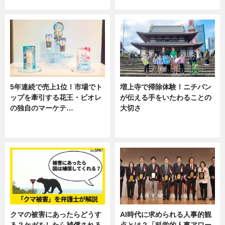
専門家インタビュー
ニュース
5年連続で売上1位！市場でト
増上寺で掃除体験！ニチバン
ップを牽引する花王・ビオレ
が伝える手をいたわることの
の独自のマーケテ…
大切さ
ニュース, 暮らし
ニュース, 企業インタビュー, 暮ら
し
クマの被害にあったらどうす
AI時代に求められる人事的観