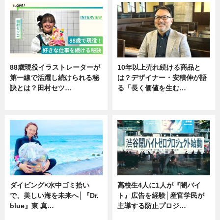
88歳現役イラストレーターが
10年以上売れ続ける商品と
第一線で活躍し続けられる秘
は？デザイナー・安積伸が語
訣とは？田村セツ…
る「長く価値を生む…
専門家インタビュー
ニュース
ダイビング×水中ゴミ拾い
高校生4人に1人が『闇バイ
で、美しい海を未来へ│『Dr.
ト』広告を経験│産官学民が
blue』東 真…
主導する防止プロジ…