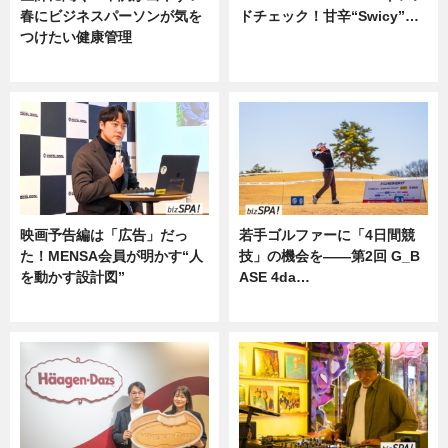
春にビジネスパーソンが気を
ドチェック！甘辛“Swicy”…
つけたい健康管理
ニュース
ニュース
映画予告編は「広告」だっ
若手ゴルファーに「4日間競
た！MENSA会員が明かす“人
技」の機会を——第2回 G_B
を動かす設計図”
ASE 4da…
ニュース
ニュース