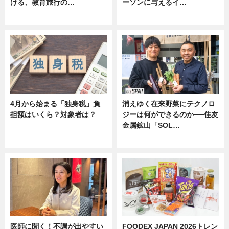
ける、教育旅行の…
ーソンに与えるイ…
ニュース
ニュース
4月から始まる「独身税」負
消えゆく在来野菜にテクノロ
担額はいくら？対象者は？
ジーは何ができるのか──住友
金属鉱山「SOL…
ニュース
ニュース
医師に聞く！不調が出やすい
FOODEX JAPAN 2026トレン