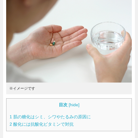
暮らし
エンタメ
連載一覧
※イメージです
目次
[
hide
]
1
肌の糖化はシミ、シワやたるみの原因に
2
酸化には抗酸化ビタミンで対抗