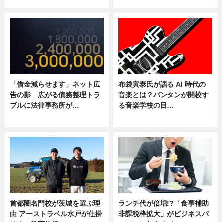
ニュース
ニュース
「借金減らせます」ネット広
布袋寅泰氏が語る AI 時代の
告の影 広がる債務整理トラ
音楽とは？バンタンが開校す
ブルに法律事務所が…
る音楽学校の目…
ニュース
ニュース
首都圏名門校が茨城を選ぶ理
ランチ代が倍増!?「食事補助
由 アーストラベル水戸が仕掛
非課税枠拡大」がビジネスパ