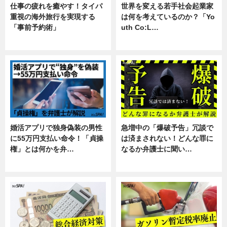
仕事の疲れを癒やす！タイパ
世界を変える若手社会起業家
重視の海外旅行を実現する
は何を考えているのか？「Yo
「事前予約術」
uth Co:L…
暮らし
スキル
婚活アプリで独身偽装の男性
急増中の「爆破予告」冗談で
に55万円支払い命令！「貞操
は済まされない！どんな罪に
権」とは何かを弁…
なるか弁護士に聞い…
専門家インタビュー
専門家インタビュー