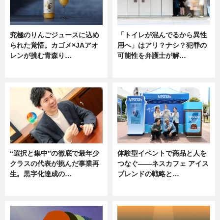
究極のりんごジュースに込め
「トイレが混んでるから異性
られた覚悟。カゴメ×JAアオ
用へ」はアリ？ナシ？犯罪の
レンが挑む青森り…
可能性を弁護士が解…
ニュース
ニュース, 専門家インタビュー
“選択と集中”の徹底で最年少
体験型イベントで商品と人を
クラスの代表が挑んだ事業再
つなぐ――ネスカフェ アイス
生。黒字化達成の…
ブレンドの戦略と…
ニュース
ニュース