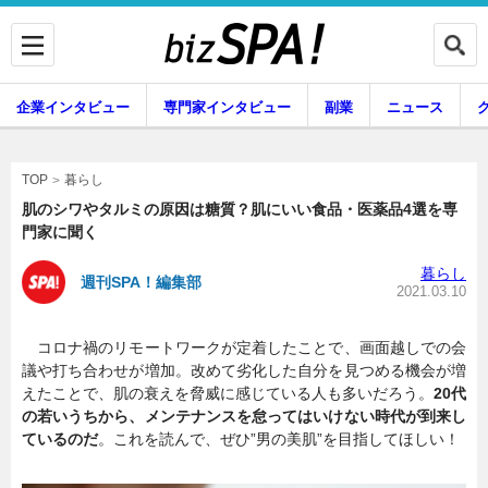
企業インタビュー
専門家インタビュー
副業
ニュース
暮らし
エンタメ
暮らし
TOP
肌のシワやタルミの原因は糖質？肌にいい食品・医薬品4選を専
門家に聞く
企業インタビュー
専門家インタビュー
暮らし
週刊SPA！編集部
2021.03.10
コロナ禍のリモートワークが定着したことで、画面越しでの会
副業
ニュース
議や打ち合わせが増加。改めて劣化した自分を見つめる機会が増
えたことで、肌の衰えを脅威に感じている人も多いだろう。
20代
の若いうちから、メンテナンスを怠ってはいけない時代が到来し
ているのだ
。これを読んで、ぜひ”男の美肌”を目指してほしい！
グルメ
スキル