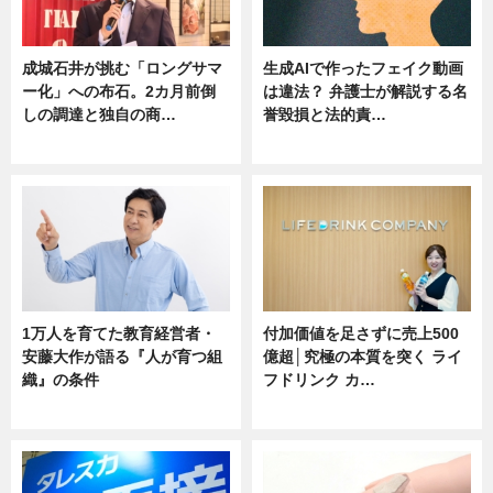
成城石井が挑む「ロングサマ
生成AIで作ったフェイク動画
ー化」への布石。2カ月前倒
は違法？ 弁護士が解説する名
しの調達と独自の商…
誉毀損と法的責…
ニュース
ニュース
1万人を育てた教育経営者・
付加価値を足さずに売上500
安藤大作が語る『人が育つ組
億超│究極の本質を突く ライ
織』の条件
フドリンク カ…
ニュース
ニュース