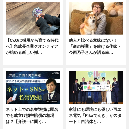
【CxOは採用から育てる時代
他人と比べる意味はない！
へ】急成長企業クオンティア
「命の授業」を続ける作家・
が始める新しい採…
今西乃子さんが語る幸…
ニュース
専門家インタビュー
ネット上での名誉毀損は匿名
家計にも環境にも優しい再エ
でも成立!?損害賠償の相場
ネ電気「Pikaでんき」がスタ
は？【弁護士に聞く…
ート！自治体と…