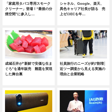
「家庭用タバコ専用スモーク
シャネル、Google、楽天、
クリーナー」登場！“最後の分
異色キャリア社長が語る 売
煙空間”に参入し…
上ゼロECを年…
ニュース
ニュース
成城石井が"新鮮で安価な生ま
社員旅行のニーズが約7割増│
ぐろ"を通年販売 難題を実現
近ツー調査から見える実施の
した舞台裏
理由と企業戦略
ニュース
ニュース