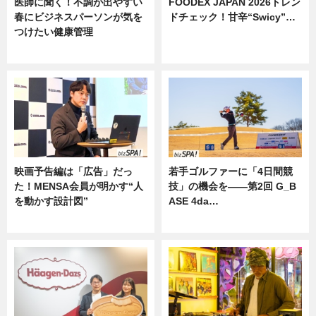
医師に聞く！不調が出やすい
FOODEX JAPAN 2026トレン
春にビジネスパーソンが気を
ドチェック！甘辛“Swicy”…
つけたい健康管理
ニュース
ニュース
映画予告編は「広告」だっ
若手ゴルファーに「4日間競
た！MENSA会員が明かす“人
技」の機会を——第2回 G_B
を動かす設計図”
ASE 4da…
ニュース
ニュース