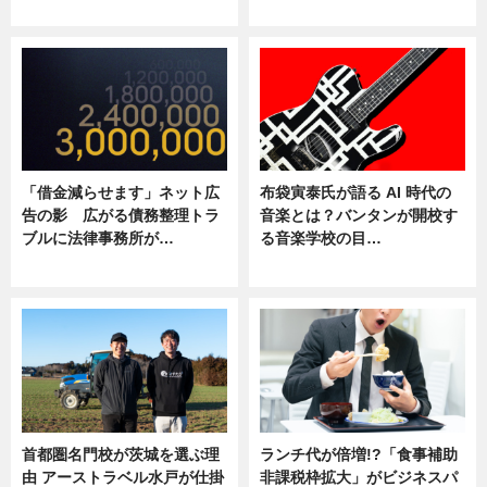
ニュース
ニュース
「借金減らせます」ネット広
布袋寅泰氏が語る AI 時代の
告の影 広がる債務整理トラ
音楽とは？バンタンが開校す
ブルに法律事務所が…
る音楽学校の目…
ニュース
ニュース
首都圏名門校が茨城を選ぶ理
ランチ代が倍増!?「食事補助
由 アーストラベル水戸が仕掛
非課税枠拡大」がビジネスパ