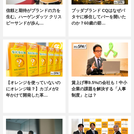
信頼と期待がブランドの力を
ブッダブランド CQはなぜパ
生む。ハーゲンダッツ クリス
タヤに移住してバーを開いた
ピーサンドが歩ん…
のか？60歳の節…
ニュース
ニュース
【オレンジを使っていないの
賃上げ率9.5%の会社も！中小
にオレンジ味？】カゴメが2
企業の課題を解決する「人事
年かけて開発した革…
制度」とは？
グルメ, ニュース, 企業インタビュ
ニュース
ー