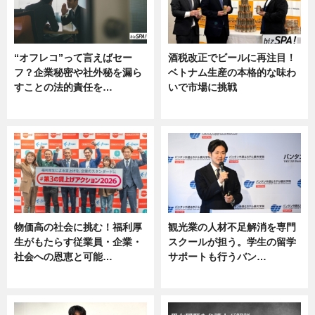
“オフレコ”って言えばセー
酒税改正でビールに再注目！
フ？企業秘密や社外秘を漏ら
ベトナム生産の本格的な味わ
すことの法的責任を…
いで市場に挑戦
ニュース, 専門家インタビュー
ニュース
物価高の社会に挑む！福利厚
観光業の人材不足解消を専門
生がもたらす従業員・企業・
スクールが担う。学生の留学
社会への恩恵と可能…
サポートも行うバン…
ニュース
ニュース, 企業インタビュー