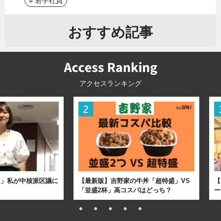
# 若手社員
おすすめ記事
アクセスランキング
た」私が中核派区議に
【最新版】吉野家の牛丼「超特盛」VS
【
「並盛2杯」高コスパはどっち？
ー