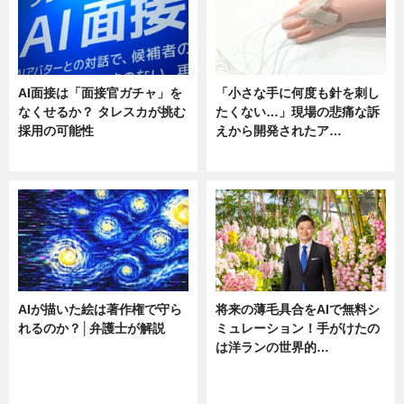
AI面接は「面接官ガチャ」を
「小さな手に何度も針を刺し
なくせるか？ タレスカが挑む
たくない…」現場の悲痛な訴
採用の可能性
えから開発されたア…
ニュース
ニュース
AIが描いた絵は著作権で守ら
将来の薄毛具合をAIで無料シ
れるのか？│弁護士が解説
ミュレーション！手がけたの
は洋ランの世界的…
ニュース
ニュース
sponsored by 河野メリクロン