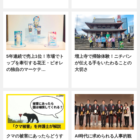
専門家インタビュー
ニュース
5年連続で売上1位！市場でト
増上寺で掃除体験！ニチバン
ップを牽引する花王・ビオレ
が伝える手をいたわることの
の独自のマーケテ…
大切さ
ニュース, 暮らし
ニュース, 企業インタビュー, 暮ら
し
クマの被害にあったらどうす
AI時代に求められる人事的観