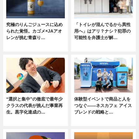
究極のりんごジュースに込め
「トイレが混んでるから異性
られた覚悟。カゴメ×JAアオ
用へ」はアリ？ナシ？犯罪の
レンが挑む青森り…
可能性を弁護士が解…
ニュース
ニュース, 専門家インタビュー
“選択と集中”の徹底で最年少
体験型イベントで商品と人を
クラスの代表が挑んだ事業再
つなぐ――ネスカフェ アイス
生。黒字化達成の…
ブレンドの戦略と…
ニュース
ニュース