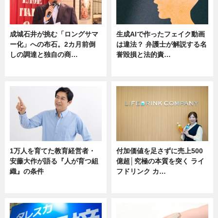
成城石井が挑む「ロングサマ
生成AIで作ったフェイク動画
ー化」への布石。2カ月前倒
は違法？ 弁護士が解説する名
しの調達と独自の商…
誉毀損と法的責…
ニュース
ニュース
1万人を育てた教育経営者・
付加価値を足さずに売上500
安藤大作が語る『人が育つ組
億超│究極の本質を突く ライ
織』の条件
フドリンク カ…
ニュース
ニュース