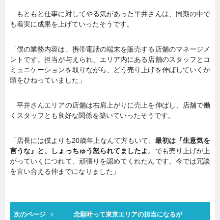
もともと仕事に対してやる気があった平井さんは、同期の中で
も着実に成果を上げていったそうです。
「僕の業務内容は、携帯電話の端末を販売する店舗のマネージメ
ントです。担当が与えられ、エリア内にある店舗のスタッフとコ
ミュニケーションを取りながら、どう売り上げを伸ばしていくか
頭をひねっていました」
平井さんエリアの店舗は右肩上がりに売上を伸ばし、店舗で働
くスタッフとも良好な関係を築いていったそうです。
「店長には僕よりも20歳年上なんて方もいて、
最初は『生意気を
言うな』と、しょっちゅう怒られてましたよ
。でも売り上げが上
がっていくにつれて、頑張りを認めてくれたんです。今では冗談
を言い合える仲までになりました」
次のページ
念願叶って東京エリアの担当になるが