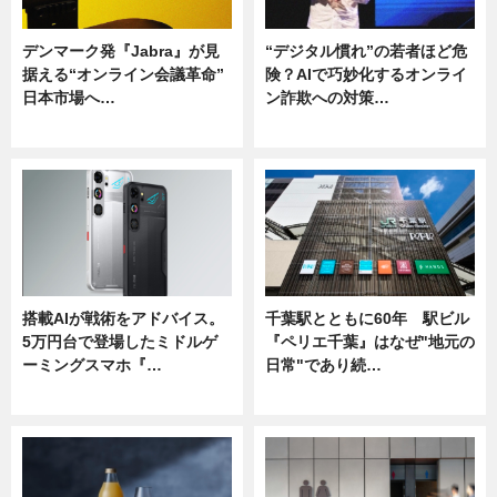
デンマーク発『Jabra』が見
“デジタル慣れ”の若者ほど危
据える“オンライン会議革命”
険？AIで巧妙化するオンライ
日本市場へ…
ン詐欺への対策…
ニュース
ニュース
搭載AIが戦術をアドバイス。
千葉駅とともに60年 駅ビル
5万円台で登場したミドルゲ
『ペリエ千葉』はなぜ"地元の
ーミングスマホ『…
日常"であり続…
ニュース
ニュース