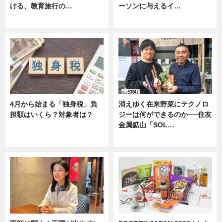
ける、教育旅行の…
ーソンに与えるイ…
ニュース
ニュース
4月から始まる「独身税」負
消えゆく在来野菜にテクノロ
担額はいくら？対象者は？
ジーは何ができるのか──住友
金属鉱山「SOL…
ニュース
ニュース