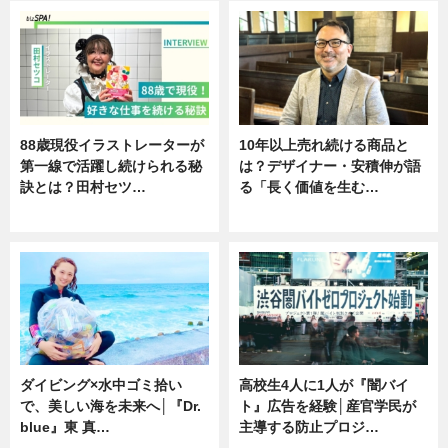
88歳現役イラストレーターが
10年以上売れ続ける商品と
第一線で活躍し続けられる秘
は？デザイナー・安積伸が語
訣とは？田村セツ…
る「長く価値を生む…
専門家インタビュー
ニュース
ダイビング×水中ゴミ拾い
高校生4人に1人が『闇バイ
で、美しい海を未来へ│『Dr.
ト』広告を経験│産官学民が
blue』東 真…
主導する防止プロジ…