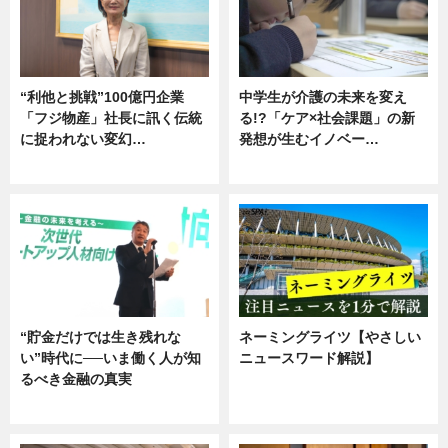
“利他と挑戦”100億円企業
中学生が介護の未来を変え
「フジ物産」社長に訊く伝統
る!?「ケア×社会課題」の新
に捉われない変幻…
発想が生むイノベー…
ニュース
ニュース
“貯金だけでは生き残れな
ネーミングライツ【やさしい
い”時代に──いま働く人が知
ニュースワード解説】
るべき金融の真実
ニュース
企業インタビュー