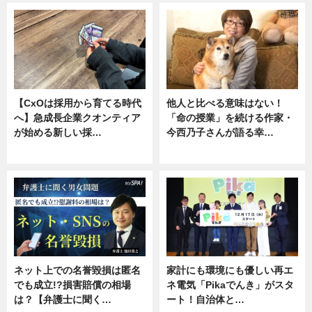
【CxOは採用から育てる時代
他人と比べる意味はない！
へ】急成長企業クオンティア
「命の授業」を続ける作家・
が始める新しい採…
今西乃子さんが語る幸…
ニュース
専門家インタビュー
ネット上での名誉毀損は匿名
家計にも環境にも優しい再エ
でも成立!?損害賠償の相場
ネ電気「Pikaでんき」がスタ
は？【弁護士に聞く…
ート！自治体と…