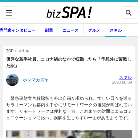
専門家インタビュー
副業
ニュース
グルメ
スキル
スキル
TOP
優秀な若手社員、コロナ禍のなかで転勤したら「予想外に苦戦し
た訳」
企業インタビュー
専門家インタビュー
スキル
ホンマカズヤ
2020.06.09
緊急事態宣言解除後も外出自粛が求められ、忙しい日々を送る
副業
ニュース
サラリーマンも都内を中心にリモートワークの推奨が叫ばれてい
ます。リモートワークは便利な一方、これまでの対面によるコミ
ュニケーションに比べ、誤解を生じやすい一面があるようです。
グルメ
スキル