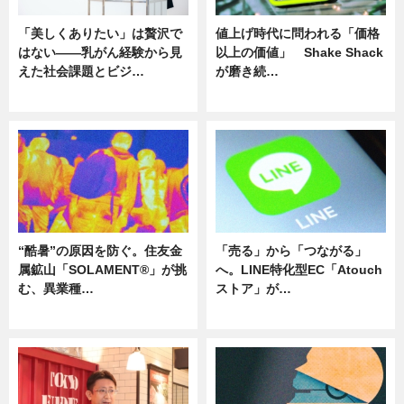
「美しくありたい」は贅沢で
値上げ時代に問われる「価格
はない――乳がん経験から見
以上の価値」 Shake Shack
えた社会課題とビジ…
が磨き続…
ニュース
ニュース
“酷暑”の原因を防ぐ。住友金
「売る」から「つながる」
属鉱山「SOLAMENT®」が挑
へ。LINE特化型EC「Atouch
む、異業種…
ストア」が…
ニュース
ニュース