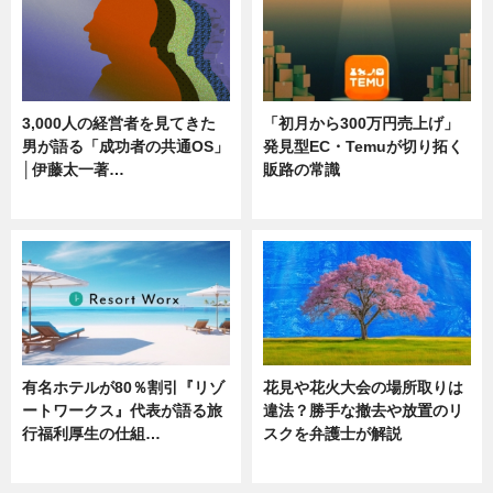
3,000人の経営者を見てきた
「初月から300万円売上げ」
男が語る「成功者の共通OS」
発見型EC・Temuが切り拓く
│伊藤太一著…
販路の常識
ニュース
ニュース
有名ホテルが80％割引『リゾ
花見や花火大会の場所取りは
ートワークス』代表が語る旅
違法？勝手な撤去や放置のリ
行福利厚生の仕組…
スクを弁護士が解説
ニュース
ニュース