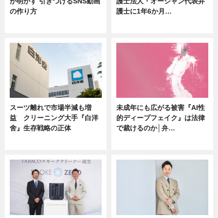
が明かす 引きつけるSNS動画
護士法人・オーシャン代表弁
の作り方
護士に1年6か月…
ニュース
ニュース
スーツ離れで市場半減も増
未成年にも広がる被害『AI性
益 クリーニング大手『白洋
的ディープフェイク』は法律
舍』生存戦略の正体
で裁けるのか│弁…
企業インタビュー
ニュース