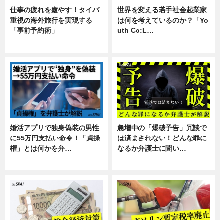
仕事の疲れを癒やす！タイパ
世界を変える若手社会起業家
重視の海外旅行を実現する
は何を考えているのか？「Yo
「事前予約術」
uth Co:L…
暮らし
スキル
婚活アプリで独身偽装の男性
急増中の「爆破予告」冗談で
に55万円支払い命令！「貞操
は済まされない！どんな罪に
権」とは何かを弁…
なるか弁護士に聞い…
専門家インタビュー
専門家インタビュー