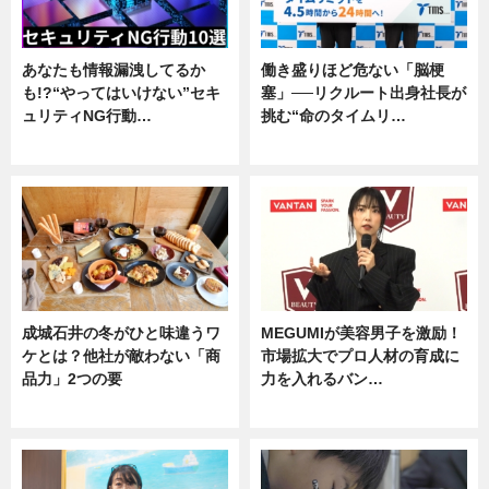
あなたも情報漏洩してるか
働き盛りほど危ない「脳梗
も!?“やってはいけない”セキ
塞」──リクルート出身社長が
ュリティNG行動…
挑む“命のタイムリ…
専門家インタビュー
企業インタビュー
成城石井の冬がひと味違うワ
MEGUMIが美容男子を激励！
ケとは？他社が敵わない「商
市場拡大でプロ人材の育成に
品力」2つの要
力を入れるバン…
グルメ
企業インタビュー