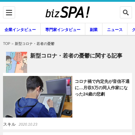
企業インタビュー
専門家インタビュー
副業
ニュース
暮らし
エンタメ
新型コロナ・若者の憂鬱
TOP
新型コロナ・若者の憂鬱に関する記事
企業インタビュー
専門家インタビュー
コロナ禍で内定先が音信不通
に…月収5万の同人作家にな
った24歳の悲劇
副業
ニュース
グルメ
スキル
スキル
2020.10.23