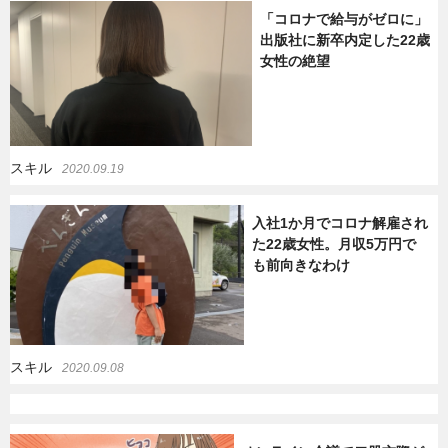
「コロナで給与がゼロに」
暮らし
エンタメ
出版社に新卒内定した22歳
女性の絶望
連載一覧
スキル
2020.09.19
入社1か月でコロナ解雇され
た22歳女性。月収5万円で
も前向きなわけ
スキル
2020.09.08