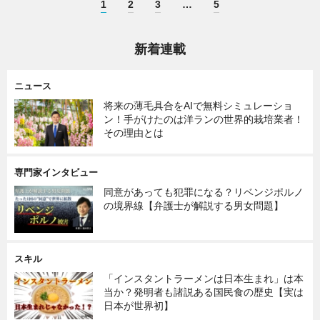
1
2
3
…
5
新着連載
ニュース
将来の薄毛具合をAIで無料シミュレーショ
ン！手がけたのは洋ランの世界的栽培業者！
その理由とは
専門家インタビュー
同意があっても犯罪になる？リベンジポルノ
の境界線【弁護士が解説する男女問題】
スキル
「インスタントラーメンは日本生まれ」は本
当か？発明者も諸説ある国民食の歴史【実は
日本が世界初】