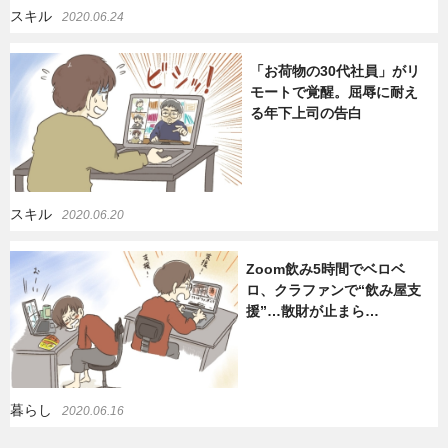
スキル
2020.06.24
「お荷物の30代社員」がリ
モートで覚醒。屈辱に耐え
る年下上司の告白
スキル
2020.06.20
Zoom飲み5時間でベロベ
ロ、クラファンで“飲み屋支
援”…散財が止まら…
暮らし
2020.06.16