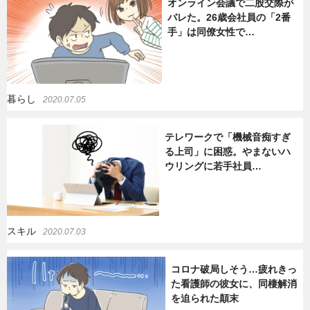
オンライン会議で二股交際が
バレた。26歳会社員の「2番
手」は同僚女性で…
暮らし
2020.07.05
テレワークで「機械音痴すぎ
る上司」に困惑。やまないハ
ウリングに若手社員…
スキル
2020.07.03
コロナ破局しそう…疲れきっ
た看護師の彼女に、同棲解消
を迫られた顛末