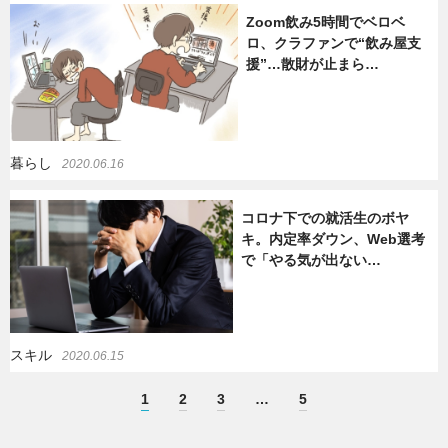
Zoom飲み5時間でベロベ
ロ、クラファンで“飲み屋支
援”…散財が止まら…
暮らし
2020.06.16
コロナ下での就活生のボヤ
キ。内定率ダウン、Web選考
で「やる気が出ない…
スキル
2020.06.15
1
2
3
…
5