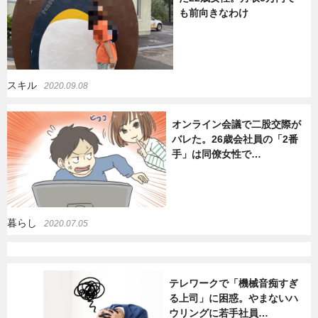
も前向きなわけ
暮らし
エンタメ
連載一覧
スキル
2020.09.08
オンライン会議で二股交際が
バレた。26歳会社員の「2番
手」は同僚女性で…
暮らし
2020.07.05
テレワークで「機械音痴すぎ
る上司」に困惑。やまないハ
ウリングに若手社員…