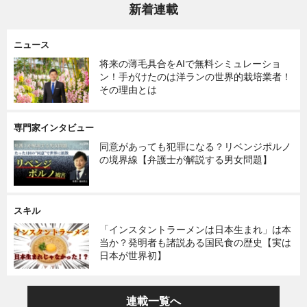
新着連載
ニュース
将来の薄毛具合をAIで無料シミュレーショ
ン！手がけたのは洋ランの世界的栽培業者！
その理由とは
専門家インタビュー
同意があっても犯罪になる？リベンジポルノ
の境界線【弁護士が解説する男女問題】
スキル
「インスタントラーメンは日本生まれ」は本
当か？発明者も諸説ある国民食の歴史【実は
日本が世界初】
連載一覧へ