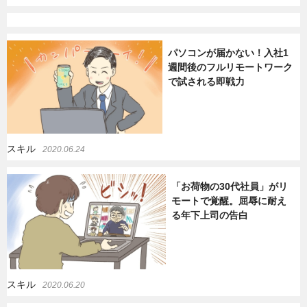
パソコンが届かない！入社1
週間後のフルリモートワーク
で試される即戦力
スキル
2020.06.24
「お荷物の30代社員」がリ
モートで覚醒。屈辱に耐え
る年下上司の告白
スキル
2020.06.20