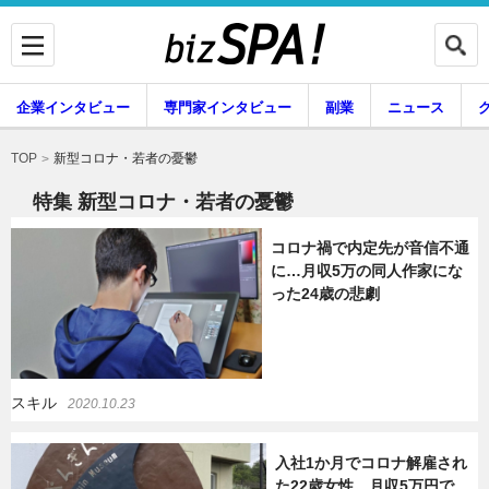
企業インタビュー
専門家インタビュー
副業
ニュース
暮らし
エンタメ
新型コロナ・若者の憂鬱
TOP
特集 新型コロナ・若者の憂鬱
コロナ禍で内定先が音信不通
企業インタビュー
専門家インタビュー
に…月収5万の同人作家にな
った24歳の悲劇
副業
ニュース
スキル
2020.10.23
グルメ
スキル
入社1か月でコロナ解雇され
た22歳女性。月収5万円で